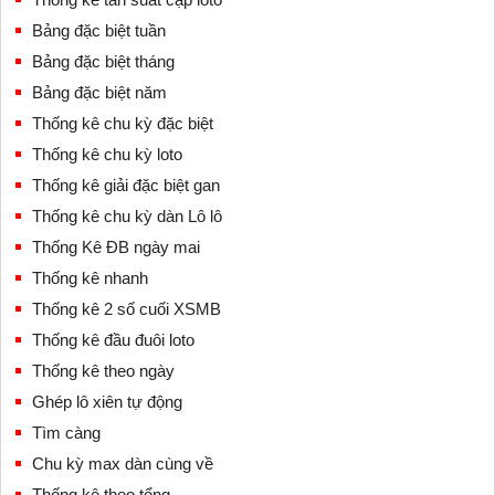
Bảng đặc biệt tuần
Bảng đặc biệt tháng
Bảng đặc biệt năm
Thống kê chu kỳ đặc biệt
Thống kê chu kỳ loto
Thống kê giải đặc biệt gan
Thống kê chu kỳ dàn Lô lô
Thống Kê ĐB ngày mai
Thống kê nhanh
Thống kê 2 số cuối XSMB
Thống kê đầu đuôi loto
Thống kê theo ngày
Ghép lô xiên tự động
Tìm càng
Chu kỳ max dàn cùng về
Thống kê theo tổng