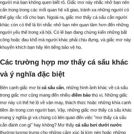
người mà bạn không quen biết rõ. Giấc mơ này nhắc nhở bạn nên
cẩn trọng trong các mối quan hệ xã giao, tránh xa những người có
thể gây rắc rối cho bạn. Ngoài ra, giấc mơ thấy cá sấu cắn người
khác còn có thể là lời nhắc nhở bạn nên quan tâm hơn đến những
người yếu thế trong xã hội. Có lẽ bạn đang chứng kiến những bất
công hoặc đau khổ mà người khác phải chịu đựng, và giấc mơ này
khuyến khích bạn hãy lên tiếng bảo vệ họ.
Các trường hợp mơ thấy cá sấu khác
và ý nghĩa đặc biệt
Bên cạnh giấc mơ bị
cá sấu cắn
, những hình ảnh khác về cá sấu
trong giấc mơ cũng mang đến nhiều
điềm báo
thú vị. Những giấc
mơ này có thể hé lộ về vận may, thách thức hoặc những khía cạnh
tiềm ẩn trong con người bạn. Vậy, những giấc mơ thấy cá sấu khác
mang ý nghĩa gì và chúng có liên quan đến việc "mơ thấy cá sấu
cắn đánh con gì" hay không? Mơ thấy
cá sấu bơi dưới nước
thường tượng trưng cho những cảm xúc bị kìm nén hoặc những