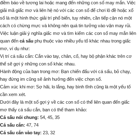
điềm báo về tương lai hoặc mang đến những con số may mắn. Việc
giải mã giấc mơ và liên hệ nó với các con số để chơi lô đề hoặc xổ
số là một hình thức giải trí phổ biến, tuy nhiên, cần tiếp cận nó một
cách có chừng mực và không nên quá tin tưởng vào vận may rủi.
Việc luận giải ý nghĩa giấc mơ và tìm kiếm các con số may mắn liên
quan đến
cá sấu
phụ thuộc vào nhiều yếu tố khác nhau trong giấc
mơ, ví dụ như:
Vị trí cá sấu cắn:
Cắn vào tay, chân, cổ, hay bộ phận khác trên cơ
thể sẽ gợi ý những con số khác nhau.
Hành động của bạn trong mơ:
Bạn chiến đấu với cá sấu, bỏ chạy,
hay đứng im cũng sẽ ảnh hưởng đến việc chọn số.
Cảm xúc khi mơ:
Sợ hãi, lo lắng, hay bình tĩnh cũng là một yếu tố
cần xem xét.
Dưới đây là một số gợi ý về các con số có thể liên quan đến giấc
mơ thấy cá sấu cắn, bạn có thể tham khảo:
Cá sấu nói chung:
54, 45, 35
Cá sấu cắn:
47, 74
Cá sấu cắn vào tay:
23, 32