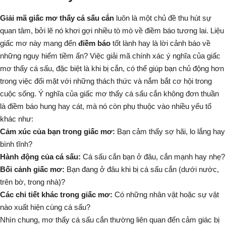
Giải mã giấc mơ thấy cá sấu cắn
luôn là một chủ đề thu hút sự
quan tâm, bởi lẽ nó khơi gợi nhiều tò mò về điềm báo tương lai. Liệu
giấc mơ này mang đến
điềm báo
tốt lành hay là lời cảnh báo về
những nguy hiểm tiềm ẩn? Việc giải mã chính xác ý nghĩa của giấc
mơ thấy cá sấu, đặc biệt là khi bị cắn, có thể giúp bạn chủ động hơn
trong việc đối mặt với những thách thức và nắm bắt cơ hội trong
cuộc sống. Ý nghĩa của giấc mơ thấy cá sấu cắn không đơn thuần
là điềm báo hung hay cát, mà nó còn phụ thuộc vào nhiều yếu tố
khác như:
Cảm xúc của bạn trong giấc mơ:
Bạn cảm thấy sợ hãi, lo lắng hay
bình tĩnh?
Hành động của cá sấu:
Cá sấu cắn bạn ở đâu, cắn mạnh hay nhẹ?
Bối cảnh giấc mơ:
Bạn đang ở đâu khi bị cá sấu cắn (dưới nước,
trên bờ, trong nhà)?
Các chi tiết khác trong giấc mơ:
Có những nhân vật hoặc sự vật
nào xuất hiện cùng cá sấu?
Nhìn chung, mơ thấy cá sấu cắn thường liên quan đến cảm giác bị