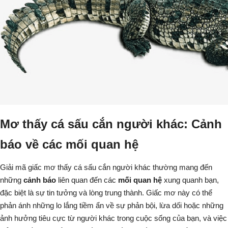
Mơ thấy cá sấu cắn người khác: Cảnh
báo về các mối quan hệ
Giải mã giấc mơ thấy cá sấu cắn người khác thường mang đến
những
cảnh báo
liên quan đến các
mối quan hệ
xung quanh bạn,
đặc biệt là sự tin tưởng và lòng trung thành. Giấc mơ này có thể
phản ánh những lo lắng tiềm ẩn về sự phản bội, lừa dối hoặc những
ảnh hưởng tiêu cực từ người khác trong cuộc sống của bạn, và việc