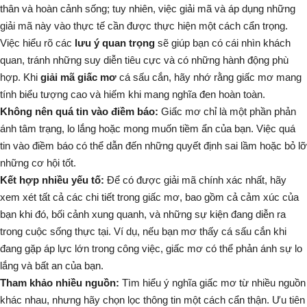
thân và hoàn cảnh sống; tuy nhiên, việc giải mã và áp dụng những
giải mã này vào thực tế cần được thực hiện một cách cẩn trọng.
Việc hiểu rõ các
lưu ý quan trọng
sẽ giúp bạn có cái nhìn khách
quan, tránh những suy diễn tiêu cực và có những hành động phù
hợp. Khi
giải mã giấc mơ
cá sấu cắn
, hãy nhớ rằng giấc mơ mang
tính biểu tượng cao và hiếm khi mang nghĩa đen hoàn toàn.
Không nên quá tin vào điềm báo:
Giấc mơ chỉ là một phần phản
ánh tâm trạng, lo lắng hoặc mong muốn tiềm ẩn của bạn. Việc quá
tin vào điềm báo có thể dẫn đến những quyết định sai lầm hoặc bỏ lỡ
những cơ hội tốt.
Kết hợp nhiều yếu tố:
Để có được giải mã chính xác nhất, hãy
xem xét tất cả các chi tiết trong giấc mơ, bao gồm cả cảm xúc của
bạn khi đó, bối cảnh xung quanh, và những sự kiện đang diễn ra
trong cuộc sống thực tại. Ví dụ, nếu bạn mơ thấy cá sấu cắn khi
đang gặp áp lực lớn trong công việc, giấc mơ có thể phản ánh sự lo
lắng và bất an của bạn.
Tham khảo nhiều nguồn:
Tìm hiểu ý nghĩa giấc mơ từ nhiều nguồn
khác nhau, nhưng hãy chọn lọc thông tin một cách cẩn thận. Ưu tiên