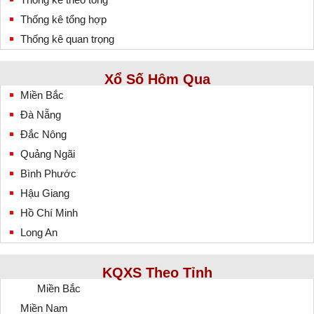
Thống kê tổng hợp
Thống kê quan trọng
Xổ Số Hôm Qua
Miền Bắc
Đà Nẵng
Đắc Nông
Quảng Ngãi
Bình Phước
Hậu Giang
Hồ Chí Minh
Long An
KQXS Theo Tỉnh
Miền Bắc
Miền Nam