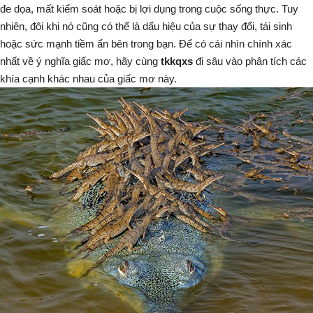
đe dọa, mất kiểm soát hoặc bị lợi dụng trong cuộc sống thực. Tuy
nhiên, đôi khi nó cũng có thể là dấu hiệu của sự thay đổi, tái sinh
hoặc sức mạnh tiềm ẩn bên trong bạn. Để có cái nhìn chính xác
nhất về ý nghĩa giấc mơ, hãy cùng
tkkqxs
đi sâu vào phân tích các
khía cạnh khác nhau của giấc mơ này.