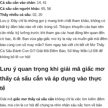
Cá sấu cắn vào chân:
14, 41
Cá sấu cắn người khác:
65, 56
Thấy nhiều cá sấu:
02, 20
Lưu ý: Đây chỉ là những gợi ý mang tính chất tham khảo, không có
bất kỳ đảm bảo nào về việc trúng số.
Tkkqxs khuyến cáo bạn nên
cân nhắc kỹ lưỡng trước khi tham gia các hoạt động liên quan đến
cờ bạc, lô đề. Bạn vừa gặp giấc mơ kỳ lạ này và muốn giải mã điềm
báo cùng con số may mắn? Xem ngay bài viết chi tiết về
Mơ Thấy
Cá Sấu Đánh Con Gì
? Giải Mã Điềm Báo, Số May Mắn Lô Đề để
không bỏ lỡ cơ hội!
Lưu ý quan trọng khi giải mã giấc mơ
thấy cá sấu cắn và áp dụng vào thực
tế
Giải mã
giấc mơ thấy cá sấu cắn
không chỉ là việc tìm kiếm điềm
báo, mà còn là cơ hội để chúng ta nhìn nhận sâu sắc hơn về bản