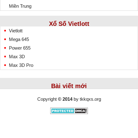
Miền Trung
Xổ Số Vietlott
Vietlott
Mega 645
Power 655
Max 3D
Max 3D Pro
Bài viết mới
Copyright
© 2014
by
tkkqxs.org