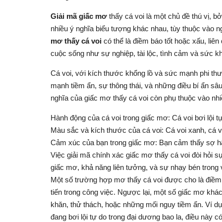
Giải mã giấc mơ
thấy cá voi là một chủ đề thú vị, bở
nhiều ý nghĩa biểu tượng khác nhau, tùy thuộc vào n
mơ thấy cá voi
có thể là điềm báo tốt hoặc xấu, liên
cuộc sống như sự nghiệp, tài lộc, tình cảm và sức k
Cá voi, với kích thước khổng lồ và sức mạnh phi t
mạnh tiềm ẩn, sự thông thái, và những điều bí ẩn sâu
nghĩa của giấc mơ thấy cá voi còn phụ thuộc vào nhi
Hành động của cá voi trong giấc mơ:
Cá voi bơi lội t
Màu sắc và kích thước của cá voi:
Cá voi xanh, cá v
Cảm xúc của bạn trong giấc mơ:
Bạn cảm thấy sợ hãi
Việc giải mã chính xác giấc mơ thấy cá voi đòi hỏi s
giấc mơ, khả năng liên tưởng, và sự nhạy bén trong 
Một số trường hợp mơ thấy cá voi được cho là điềm 
tiến trong công việc. Ngược lại, một số giấc mơ khá
khăn, thử thách, hoặc những mối nguy tiềm ẩn. Ví d
đang bơi lội tự do trong đại dương bao la, điều này c