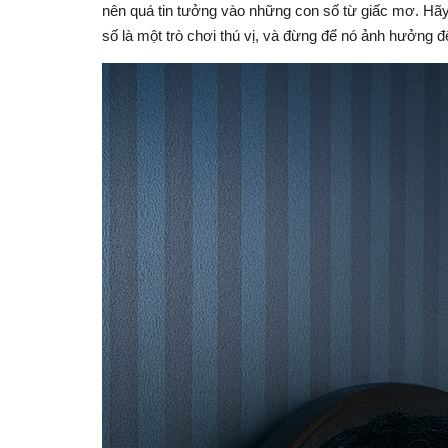
nên quá tin tưởng vào những con số từ giấc mơ. Hãy
số là một trò chơi thú vị, và đừng để nó ảnh hưởng 