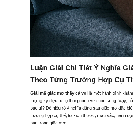
Luận Giải Chi Tiết Ý Nghĩa G
Theo Từng Trường Hợp Cụ T
Giải mã giấc mơ thấy cá voi
là một hành trình khám
tượng kỳ diệu hé lộ thông điệp về cuộc sống. Vậy,
nằ
báo gì? Để hiểu rõ ý nghĩa đằng sau giấc mơ đặc biệ
trường hợp cụ thể, từ kích thước, màu sắc, hành độ
bạn trong giấc mơ.