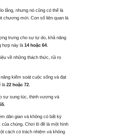
o lắng, nhưng nó cũng có thể là
ột chương mới. Con số liên quan là
ượng trưng cho sự tự do, khả năng
g hợp này là
14 hoặc 64
.
ệu về những thách thức, rủi ro
 năng kiểm soát cuộc sống và đạt
 là
22 hoặc 72
.
 sự sung túc, thịnh vượng và
55
.
iệm dân gian và không có bất kỳ
của chúng. Chơi lô đề là một hình
 một cách có trách nhiệm và không