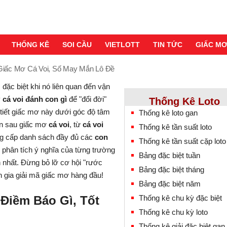
THỐNG KÊ
SOI CẦU
VIETLOTT
TIN TỨC
GIẤC M
Giấc Mơ Cá Voi, Số May Mắn Lô Đề
 đặc biệt khi nó liên quan đến vận
y
cá voi đánh con gì
để "đổi đời"
Thống Kê Loto
 tiết giấc mơ này dưới góc độ tâm
Thống kê loto gan
ẩn sau giấc mơ
cá voi
, từ
cá voi
Thống kê tần suất loto
ng cấp danh sách đầy đủ các
con
Thống kê tần suất cặp loto
i phân tích ý nghĩa của từng trường
Bảng đặc biệt tuần
n nhất. Đừng bỏ lỡ cơ hội "rước
Bảng đặc biệt tháng
n gia giải mã giấc mơ hàng đầu!
Bảng đặc biệt năm
 Điềm Báo Gì, Tốt
Thống kê chu kỳ đặc biệt
Thống kê chu kỳ loto
Thống kê giải đặc biệt gan