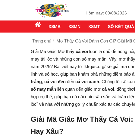
Hôm nay: 09/08/2026
XSMB
XSMN
XSMT
SỔ KẾT QUẢ
Trang chủ
Mơ Thấy Cá Voi Đánh Con Gì? Giải Mã 
Giải Mã Giấc Mơ
thấy
cá voi
luôn là chủ đề nóng hổi,
may tài lộc và những con số may mắn. Vậy, mơ thấ
năm 2025? Bài viết này từ tkkqxs.org/ sẽ giải mã chi
linh và số học, giúp bạn khám phá những điềm báo 
trắng
,
cá voi đen
đến
cá voi xanh
. Chúng tôi sẽ cu
số may mắn
liên quan đến giấc mơ
cá voi
, đồng thờ
hợp cụ thể, giúp bạn có cái nhìn sâu sắc và toàn diệ
lộc" về nhà với những gợi ý chuẩn xác từ các chuyê
Giải Mã Giấc Mơ Thấy Cá Voi:
Hay Xấu?