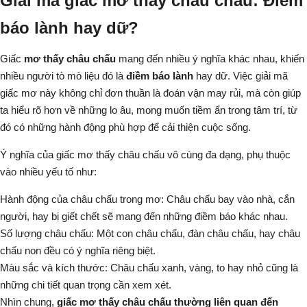
Giải mã giấc mơ thấy châu chấu: Điềm
báo lành hay dữ?
Giấc
mơ thấy châu chấu
mang đến nhiều ý nghĩa khác nhau, khiến
nhiều người tò mò liệu đó là
điềm báo lành
hay dữ. Việc giải mã
giấc mơ này không chỉ đơn thuần là đoán vận may rủi, mà còn giúp
ta hiểu rõ hơn về những lo âu, mong muốn tiềm ẩn trong tâm trí, từ
đó có những hành động phù hợp để cải thiện cuộc sống.
Ý nghĩa của giấc mơ thấy châu chấu vô cùng đa dạng, phụ thuộc
vào nhiều yếu tố như:
Hành động của châu chấu trong mơ
: Châu chấu bay vào nhà, cắn
người, hay bị giết chết sẽ mang đến những điềm báo khác nhau.
Số lượng châu chấu
: Một con châu chấu, đàn châu chấu, hay châu
chấu non đều có ý nghĩa riêng biệt.
Màu sắc và kích thước
: Châu chấu xanh, vàng, to hay nhỏ cũng là
những chi tiết quan trọng cần xem xét.
Nhìn chung,
giấc mơ thấy châu chấu thường liên quan đến