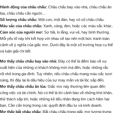
Hành động của châu chấu:
Châu chấu bay vào nhà, châu chấu ăn
lúa, châu chấu cắn người…
Số lượng châu chấu:
Một con, một đàn, hay vô số châu chấu.
Màu sắc của châu chấu:
Xanh, vàng, đen, hoặc các màu sắc khác.
Cảm xúc của người mơ:
Sợ hãi, lo lắng, vui vẻ, hay bình thường.
Mỗi yếu tố này khi kết hợp với nhau sẽ tạo nên một bức tranh toàn
cảnh về ý nghĩa của giấc mơ. Dưới đây là một số trường hợp cụ thể
và luận giải chi tiết:
Mơ thấy châu chấu bay vào nhà:
Đây có thể là điềm báo về sự
xuất hiện của những vị khách không mời mà đến, hoặc những rắc
rối nhỏ trong gia đình. Tuy nhiên, nếu châu chấu mang màu sắc tươi
sáng, thì đây lại là dấu hiệu của sự may mắn và tài lộc sắp đến.
Mơ thấy châu chấu ăn lúa:
Giấc mơ này thường liên quan đến
công việc và tài chính. Nó có thể là lời cảnh báo về những khó khăn,
thử thách sắp tới, hoặc những kẻ tiểu nhân đang tìm cách hãm hại
bạn. Cần cẩn trọng trong các quyết định đầu tư và kinh doanh.
Mơ thấy bắt châu chấu:
Bắt châu chấu trong giấc mơ tượng trưng