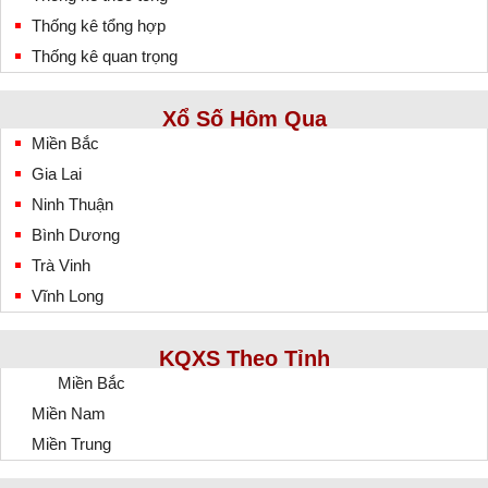
Thống kê tổng hợp
Thống kê quan trọng
Xổ Số Hôm Qua
Miền Bắc
Gia Lai
Ninh Thuận
Bình Dương
Trà Vinh
Vĩnh Long
KQXS Theo Tỉnh
Miền Bắc
Miền Nam
Miền Trung