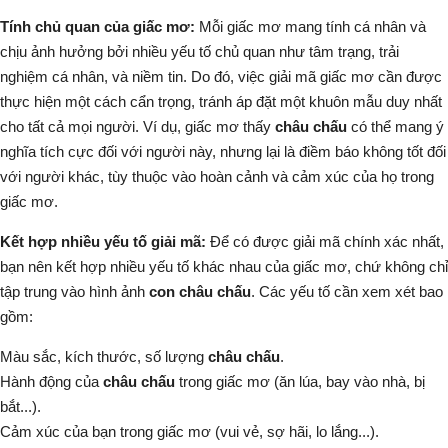
Tính chủ quan của giấc mơ:
Mỗi giấc mơ mang tính cá nhân và
chịu ảnh hưởng bởi nhiều yếu tố chủ quan như tâm trạng, trải
nghiệm cá nhân, và niềm tin. Do đó, việc giải mã giấc mơ cần được
thực hiện một cách cẩn trọng, tránh áp đặt một khuôn mẫu duy nhất
cho tất cả mọi người. Ví dụ, giấc mơ thấy
châu chấu
có thể mang ý
nghĩa tích cực đối với người này, nhưng lại là điềm báo không tốt đối
với người khác, tùy thuộc vào hoàn cảnh và cảm xúc của họ trong
giấc mơ.
Kết hợp nhiều yếu tố giải mã:
Để có được giải mã chính xác nhất,
bạn nên kết hợp nhiều yếu tố khác nhau của giấc mơ, chứ không chỉ
tập trung vào hình ảnh
con châu chấu
. Các yếu tố cần xem xét bao
gồm:
Màu sắc, kích thước, số lượng
châu chấu
.
Hành động của
châu chấu
trong giấc mơ (ăn lúa, bay vào nhà, bị
bắt...).
Cảm xúc của bạn trong giấc mơ (vui vẻ, sợ hãi, lo lắng...).