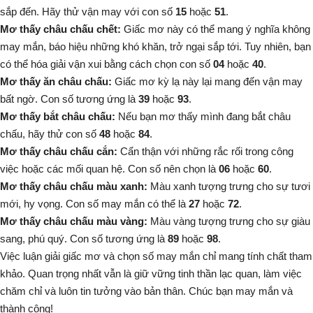
sắp đến. Hãy thử vận may với con số
15
hoặc
51
.
Mơ thấy châu chấu chết:
Giấc mơ này có thể mang ý nghĩa không
may mắn, báo hiệu những khó khăn, trở ngại sắp tới. Tuy nhiên, bạn
có thể hóa giải vận xui bằng cách chọn con số
04
hoặc
40
.
Mơ thấy ăn châu chấu:
Giấc mơ kỳ lạ này lại mang đến vận may
bất ngờ. Con số tương ứng là
39
hoặc
93
.
Mơ thấy bắt châu chấu:
Nếu bạn mơ thấy mình đang bắt châu
chấu, hãy thử con số
48
hoặc
84
.
Mơ thấy châu chấu cắn:
Cẩn thận với những rắc rối trong công
việc hoặc các mối quan hệ. Con số nên chọn là
06
hoặc
60
.
Mơ thấy châu chấu màu xanh:
Màu xanh tượng trưng cho sự tươi
mới, hy vọng. Con số may mắn có thể là
27
hoặc
72
.
Mơ thấy châu chấu màu vàng:
Màu vàng tượng trưng cho sự giàu
sang, phú quý. Con số tương ứng là
89
hoặc
98
.
Việc luận giải giấc mơ và chọn số may mắn chỉ mang tính chất tham
khảo. Quan trọng nhất vẫn là giữ vững tinh thần lạc quan, làm việc
chăm chỉ và luôn tin tưởng vào bản thân. Chúc bạn may mắn và
thành công!