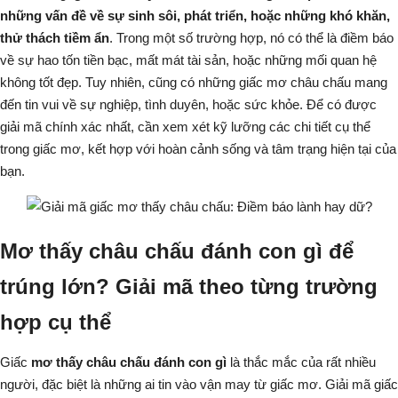
những vấn đề về sự sinh sôi, phát triển, hoặc những khó khăn,
thử thách tiềm ẩn
. Trong một số trường hợp, nó có thể là điềm báo
về sự hao tốn tiền bạc, mất mát tài sản, hoặc những mối quan hệ
không tốt đẹp. Tuy nhiên, cũng có những giấc mơ châu chấu mang
đến tin vui về sự nghiệp, tình duyên, hoặc sức khỏe. Để có được
giải mã chính xác nhất, cần xem xét kỹ lưỡng các chi tiết cụ thể
trong giấc mơ, kết hợp với hoàn cảnh sống và tâm trạng hiện tại của
bạn.
Mơ thấy châu chấu đánh con gì để
trúng lớn? Giải mã theo từng trường
hợp cụ thể
Giấc
mơ thấy châu chấu đánh con gì
là thắc mắc của rất nhiều
người, đặc biệt là những ai tin vào vận may từ giấc mơ. Giải mã giấc