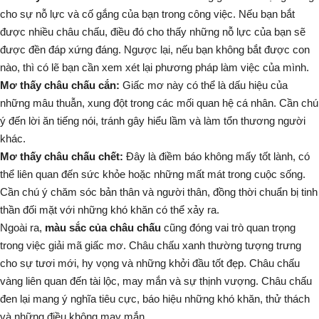
cho sự nỗ lực và cố gắng của bạn trong công việc. Nếu bạn bắt
được nhiều châu chấu, điều đó cho thấy những nỗ lực của bạn sẽ
được đền đáp xứng đáng. Ngược lại, nếu bạn không bắt được con
nào, thì có lẽ bạn cần xem xét lại phương pháp làm việc của mình.
Mơ thấy châu chấu cắn:
Giấc mơ này có thể là dấu hiệu của
những mâu thuẫn, xung đột trong các mối quan hệ cá nhân. Cần chú
ý đến lời ăn tiếng nói, tránh gây hiểu lầm và làm tổn thương người
khác.
Mơ thấy châu chấu chết:
Đây là điềm báo không mấy tốt lành, có
thể liên quan đến sức khỏe hoặc những mất mát trong cuộc sống.
Cần chú ý chăm sóc bản thân và người thân, đồng thời chuẩn bị tinh
thần đối mặt với những khó khăn có thể xảy ra.
Ngoài ra,
màu sắc của châu chấu
cũng đóng vai trò quan trọng
trong việc giải mã giấc mơ. Châu chấu xanh thường tượng trưng
cho sự tươi mới, hy vọng và những khởi đầu tốt đẹp. Châu chấu
vàng liên quan đến tài lộc, may mắn và sự thịnh vượng. Châu chấu
đen lại mang ý nghĩa tiêu cực, báo hiệu những khó khăn, thử thách
và những điều không may mắn.