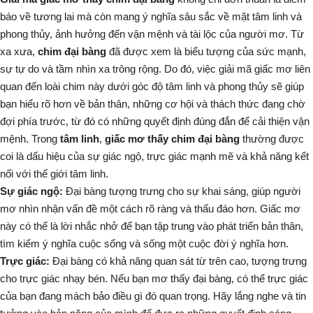
báo về tương lai mà còn mang ý nghĩa sâu sắc về mặt tâm linh và
phong thủy, ảnh hưởng đến vận mệnh và tài lộc của người mơ. Từ
xa xưa,
chim đại bàng
đã được xem là biểu tượng của sức mạnh,
sự tự do và tầm nhìn xa trông rộng. Do đó, việc giải mã giấc mơ liên
quan đến loài chim này dưới góc độ tâm linh và phong thủy sẽ giúp
bạn hiểu rõ hơn về bản thân, những cơ hội và thách thức đang chờ
đợi phía trước, từ đó có những quyết định đúng đắn để cải thiện vận
mệnh. Trong
tâm linh
,
giấc mơ thấy chim đại bàng
thường được
coi là dấu hiệu của sự giác ngộ, trực giác mạnh mẽ và khả năng kết
nối với thế giới tâm linh.
Sự giác ngộ:
Đại bàng tượng trưng cho sự khai sáng, giúp người
mơ nhìn nhận vấn đề một cách rõ ràng và thấu đáo hơn. Giấc mơ
này có thể là lời nhắc nhở để bạn tập trung vào phát triển bản thân,
tìm kiếm ý nghĩa cuộc sống và sống một cuộc đời ý nghĩa hơn.
Trực giác:
Đại bàng có khả năng quan sát từ trên cao, tượng trưng
cho trực giác nhạy bén. Nếu bạn mơ thấy đại bàng, có thể trực giác
của bạn đang mách bảo điều gì đó quan trọng. Hãy lắng nghe và tin