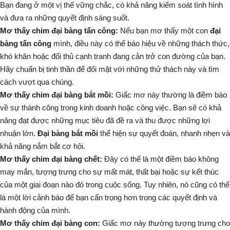
Bạn đang ở một vị thế vững chắc, có khả năng kiểm soát tình hình
và đưa ra những quyết định sáng suốt.
Mơ thấy chim đại bàng tấn công:
Nếu bạn mơ thấy một con
đại
bàng tấn công
mình, điều này có thể báo hiệu về những thách thức,
khó khăn hoặc đối thủ cạnh tranh đang cản trở con đường của bạn.
Hãy chuẩn bị tinh thần để đối mặt với những thử thách này và tìm
cách vượt qua chúng.
Mơ thấy chim đại bàng bắt mồi:
Giấc mơ này thường là điềm báo
về sự thành công trong kinh doanh hoặc công việc. Bạn sẽ có khả
năng đạt được những mục tiêu đã đề ra và thu được những lợi
nhuận lớn.
Đại bàng bắt mồi
thể hiện sự quyết đoán, nhanh nhẹn và
khả năng nắm bắt cơ hội.
Mơ thấy chim đại bàng chết:
Đây có thể là một điềm báo không
may mắn, tượng trưng cho sự mất mát, thất bại hoặc sự kết thúc
của một giai đoạn nào đó trong cuộc sống. Tuy nhiên, nó cũng có thể
là một lời cảnh báo để bạn cẩn trọng hơn trong các quyết định và
hành động của mình.
Mơ thấy chim đại bàng con:
Giấc mơ này thường tượng trưng cho