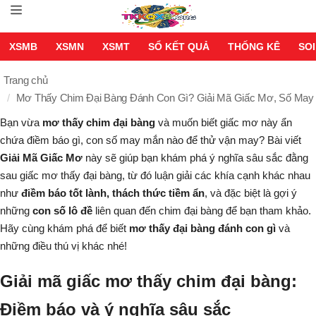
XSMB
XSMN
XSMT
SỔ KẾT QUẢ
THỐNG KÊ
SOI
Trang chủ
Mơ Thấy Chim Đại Bàng Đánh Con Gì? Giải Mã Giấc Mơ, Số May
Bạn vừa
mơ thấy chim đại bàng
và muốn biết giấc mơ này ẩn
chứa điềm báo gì, con số may mắn nào để thử vận may? Bài viết
Giải Mã Giấc Mơ
này sẽ giúp bạn khám phá ý nghĩa sâu sắc đằng
sau giấc mơ thấy đại bàng, từ đó luận giải các khía cạnh khác nhau
như
điềm báo tốt lành, thách thức tiềm ẩn
, và đặc biệt là gợi ý
những
con số lô đề
liên quan đến chim đại bàng để bạn tham khảo.
Hãy cùng khám phá để biết
mơ thấy đại bàng đánh con gì
và
những điều thú vị khác nhé!
Giải mã giấc mơ thấy chim đại bàng:
Điềm báo và ý nghĩa sâu sắc