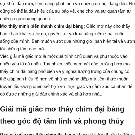
sự khởi đầu mới, tiềm năng phát triển và những cơ hội đang đến. Nó
cũng có thể là dấu hiệu của sự bảo vệ, che chở và sự quan tâm từ
những người xung quanh.
Mơ thấy mình biến thành chim đại bàng:
Giấc mơ này cho thấy
bạn khao khát sự tự do, quyền lực và khả năng kiểm soát cuộc
sống của mình. Bạn muốn vượt qua những giới hạn hiện tại và vươn
tới những tầm cao mới.
Việc giải mã giấc mơ là một quá trình chủ quan và phụ thuộc vào
nhiều yếu tố cá nhân. Tuy nhiên, việc xem xét các trường hợp mơ
thấy chim đại bàng phổ biến và ý nghĩa tượng trưng của chúng có
thể giúp bạn hiểu rõ hơn về những thông điệp mà tiềm thức muốn
truyền tải. Đừng quên kết hợp với trực giác và cảm xúc cá nhân để
có được những giải đáp chính xác và phù hợp nhất.
Giải mã giấc mơ thấy chim đại bàng
theo góc độ tâm linh và phong thủy
Giải mã giấc mơ thấy chim đại bàng
không chỉ đơn thuần là điềm