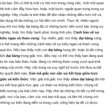
của bạn. Đó có thể là một cơ hội mới trong công việc, một mối quan
hệ tình cảm đầy hứa hẹn, hoặc một bước ngoặt quan trọng trong sự
nghiệp. Hãy chuẩn bị tinh thần để đón nhận những điều mới mẻ và
tận dụng tối đa những cơ hội đến với mình.
Thực tế, nhiều người
sau khi mơ thấy đại bàng đã có những bước tiến vượt bậc trong sự
nghiệp, hoặc tìm thấy hạnh phúc trong tình yêu.
Cảnh báo về sự
kiêu ngạo và tham vọng:
Tuy nhiên, giấc mơ thấy
đại bàng
cũng
có thể mang đến những cảnh báo về sự kiêu ngạo và tham vọng
quá lớn. Nếu bạn thấy một con
đại bàng
hung dữ, hoặc bị tấn công
bởi
đại bàng
trong giấc mơ, điều này có thể cho thấy bạn đang quá
tự tin vào bản thân, hoặc đang có những tham vọng vượt quá khả
năng của mình. Hãy cẩn trọng và suy nghĩ kỹ trước khi đưa ra bất
kỳ quyết định nào.
Giải mã giấc mơ cần sự kết hợp giữa trực
giác và kiến thức:
Việc giải mã giấc mơ thấy
chim đại bàng
đòi hỏi
sự kết hợp giữa trực giác cá nhân và những kiến thức chung về
biểu tượng của loài chim này. Hãy nhớ lại những chi tiết cụ thể trong
giấc mơ của bạn, cảm xúc mà bạn trải qua, và liên hệ chúng với
những sự kiện đang diễn ra trong cuộc sống hiện tại để có được