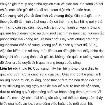
chuyên gia tâm lý hoặc nhà nghiên cứu về giấc mơ. So sánh và đối
chiếu các diễn giải để có cái nhìn toàn diện và sâu sắc hơn.
Cẩn trọng với yếu tố tâm linh và phong thủy:
Giải mã giấc mơ
theo góc độ tâm linh và phong thủy có thể mang lại những gợi ý thú
vị, nhưng cần tiếp cận một cách cẩn trọng. Tránh tin vào những lời
giải mê tín dị đoan hoặc áp dụng một cách máy móc các nguyên tắc
phong thủy mà không hiểu rõ bản chất. Hãy xem chúng như một
nguồn tham khảo bổ sung, không phải là chân lý tuyệt đối. Ví dụ,
việc tìm kiếm
con số may mắn liên quan đến giấc mơ thấy chim đại
bàng
chỉ nên mang tính chất giải trí, không nên quá tin tưởng vào nó
để đưa ra các quyết định quan trọng trong cuộc sống.
Liên hệ với thực tế:
Cuối cùng, hãy liên hệ những thông điệp từ
giấc mơ với thực tế cuộc sống của bạn. Giấc mơ có thể phản ánh
những mong muốn, lo lắng, hoặc thách thức mà bạn đang đối mặt.
Hãy sử dụng những gợi ý từ giấc mơ để hiểu rõ hơn về bản thân,
đưa ra những quyết định sáng suốt và hành động tích cực hơn. Ví
dụ, nếu mơ thấy chim đại bàng tấn công, có thể bạn đang cảm thấy
bị đe dọa hoặc áp lực trong công việc hoặc các mối quan hệ.