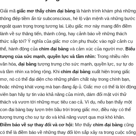
Giải mã
giấc mơ thấy chim đại bàng
là hành trình khám phá những
thông điệp tiềm ẩn từ subconscious, hé lộ vận mệnh và những bước
ngoặt quan trọng trong tương lai. Liệu giấc mơ này mang đến điềm
lành về sự thăng tiến, thành công, hay cảnh báo về những thách
thức sắp tới? Ý nghĩa của giấc mơ còn phụ thuộc vào ngữ cảnh cụ
thể, hành động của
chim đại bàng
và cảm xúc của người mơ.
Biểu
tượng của sức mạnh, quyền lực và tầm nhìn:
Trong nhiều nền
văn hóa,
đại bàng
tượng trưng cho sức mạnh, quyền lực, sự tự do
và tầm nhìn xa trông rộng. Khi
chim đại bàng
xuất hiện trong giấc
mơ, nó có thể đại diện cho những phẩm chất này trong chính bạn,
hoặc những khát vọng mà bạn đang ấp ủ. Giấc mơ có thể là lời động
viên bạn hãy tự tin vào khả năng của mình, dám đối mặt với thử
thách và vươn tới những mục tiêu cao cả.
Ví dụ, nếu bạn thấy một
con đại bàng bay lượn trên bầu trời trong giấc mơ, điều này có thể
tượng trưng cho sự tự do và khả năng vượt qua mọi khó khăn.
Điềm báo về sự thay đổi và cơ hội:
Mơ thấy
chim đại bàng
cũng
có thể là điềm báo về những thay đổi lớn sắp xảy ra trong cuộc sống