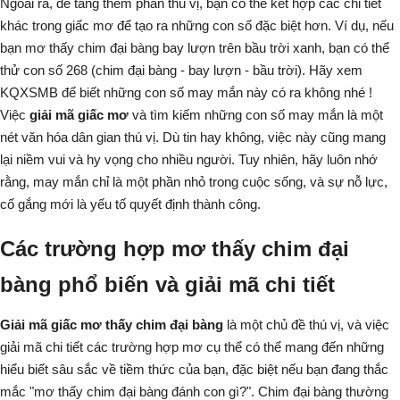
Ngoài ra, để tăng thêm phần thú vị, bạn có thể kết hợp các chi tiết
khác trong giấc mơ để tạo ra những con số đặc biệt hơn. Ví dụ, nếu
bạn mơ thấy chim đại bàng bay lượn trên bầu trời xanh, bạn có thể
thử con số 268 (chim đại bàng - bay lượn - bầu trời). Hãy xem
KQXSMB
để biết những con số may mắn này có ra không nhé !
Việc
giải mã giấc mơ
và tìm kiếm những con số may mắn là một
nét văn hóa dân gian thú vị. Dù tin hay không, việc này cũng mang
lại niềm vui và hy vọng cho nhiều người. Tuy nhiên, hãy luôn nhớ
rằng, may mắn chỉ là một phần nhỏ trong cuộc sống, và sự nỗ lực,
cố gắng mới là yếu tố quyết định thành công.
Các trường hợp mơ thấy chim đại
bàng phổ biến và giải mã chi tiết
Giải mã giấc mơ thấy chim đại bàng
là một chủ đề thú vị, và việc
giải mã chi tiết các trường hợp mơ cụ thể có thể mang đến những
hiểu biết sâu sắc về tiềm thức của bạn, đặc biệt nếu bạn đang thắc
mắc
"mơ thấy chim đại bàng đánh con gì?"
. Chim đại bàng thường