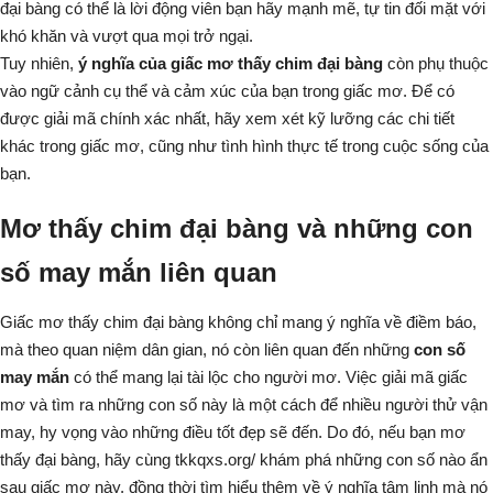
đại bàng có thể là lời động viên bạn hãy mạnh mẽ, tự tin đối mặt với
khó khăn và vượt qua mọi trở ngại.
Tuy nhiên,
ý nghĩa của giấc mơ thấy chim đại bàng
còn phụ thuộc
vào ngữ cảnh cụ thể và cảm xúc của bạn trong giấc mơ. Để có
được giải mã chính xác nhất, hãy xem xét kỹ lưỡng các chi tiết
khác trong giấc mơ, cũng như tình hình thực tế trong cuộc sống của
bạn.
Mơ thấy chim đại bàng và những con
số may mắn liên quan
Giấc mơ thấy chim đại bàng không chỉ mang ý nghĩa về điềm báo,
mà theo quan niệm dân gian, nó còn liên quan đến những
con số
may mắn
có thể mang lại tài lộc cho người mơ. Việc giải mã giấc
mơ và tìm ra những con số này là một cách để nhiều người thử vận
may, hy vọng vào những điều tốt đẹp sẽ đến. Do đó, nếu bạn mơ
thấy đại bàng, hãy cùng tkkqxs.org/ khám phá những con số nào ẩn
sau giấc mơ này, đồng thời tìm hiểu thêm về ý nghĩa tâm linh mà nó