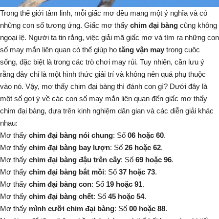
Trong thế giới tâm linh, mỗi giấc mơ đều mang một ý nghĩa và có
những con số tương ứng. Giấc mơ thấy
chim đại bàng
cũng không
ngoại lệ. Người ta tin rằng, việc giải mã giấc mơ và tìm ra những con
số may mắn liên quan có thể giúp họ
tăng vận may
trong cuộc
sống, đặc biệt là trong các trò chơi may rủi. Tuy nhiên, cần lưu ý
rằng đây chỉ là một hình thức giải trí và không nên quá phụ thuộc
vào nó. Vậy, mơ thấy chim đại bàng thì đánh con gì? Dưới đây là
một số gợi ý về các con số may mắn liên quan đến giấc mơ thấy
chim đại bàng, dựa trên kinh nghiệm dân gian và các diễn giải khác
nhau:
Mơ thấy
chim đại bàng nói chung
: Số
06 hoặc 60
.
Mơ thấy
chim đại bàng bay lượn
: Số
26 hoặc 62
.
Mơ thấy
chim đại bàng đậu trên cây
: Số
69 hoặc 96
.
Mơ thấy
chim đại bàng bắt mồi
: Số
37 hoặc 73
.
Mơ thấy
chim đại bàng con
: Số
19 hoặc 91
.
Mơ thấy
chim đại bàng chết
: Số
45 hoặc 54
.
Mơ thấy
mình cưỡi chim đại bàng
: Số
00 hoặc 88
.