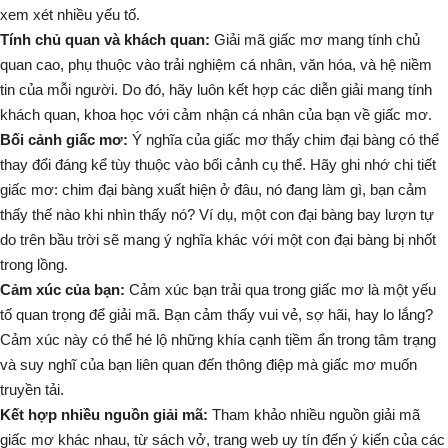
xem xét nhiều yếu tố.
Tính chủ quan và khách quan:
Giải mã giấc mơ mang tính chủ
quan cao, phụ thuộc vào trải nghiệm cá nhân, văn hóa, và hệ niềm
tin của mỗi người. Do đó, hãy luôn kết hợp các diễn giải mang tính
khách quan, khoa học với cảm nhận cá nhân của bạn về giấc mơ.
Bối cảnh giấc mơ:
Ý nghĩa của giấc mơ thấy chim đại bàng có thể
thay đổi đáng kể tùy thuộc vào bối cảnh cụ thể. Hãy ghi nhớ chi tiết
giấc mơ: chim đại bàng xuất hiện ở đâu, nó đang làm gì, bạn cảm
thấy thế nào khi nhìn thấy nó? Ví dụ, một con đại bàng bay lượn tự
do trên bầu trời sẽ mang ý nghĩa khác với một con đại bàng bị nhốt
trong lồng.
Cảm xúc của bạn:
Cảm xúc bạn trải qua trong giấc mơ là một yếu
tố quan trọng để giải mã. Bạn cảm thấy vui vẻ, sợ hãi, hay lo lắng?
Cảm xúc này có thể hé lộ những khía cạnh tiềm ẩn trong tâm trạng
và suy nghĩ của bạn liên quan đến thông điệp mà giấc mơ muốn
truyền tải.
Kết hợp nhiều nguồn giải mã:
Tham khảo nhiều nguồn giải mã
giấc mơ khác nhau, từ sách vở, trang web uy tín đến ý kiến của các