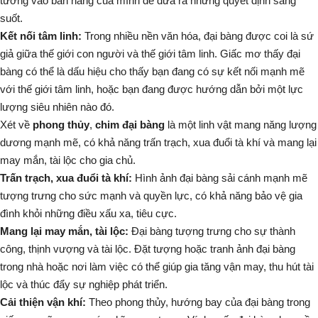
tưởng vào bản năng của mình để đưa ra những quyết định sáng
suốt.
Kết nối tâm linh:
Trong nhiều nền văn hóa, đại bàng được coi là sứ
giả giữa thế giới con người và thế giới tâm linh. Giấc mơ thấy đại
bàng có thể là dấu hiệu cho thấy bạn đang có sự kết nối mạnh mẽ
với thế giới tâm linh, hoặc bạn đang được hướng dẫn bởi một lực
lượng siêu nhiên nào đó.
Xét về
phong thủy
,
chim đại bàng
là một linh vật mang năng lượng
dương mạnh mẽ, có khả năng trấn trạch, xua đuổi tà khí và mang lại
may mắn, tài lộc cho gia chủ.
Trấn trạch, xua đuổi tà khí:
Hình ảnh đại bàng sải cánh mạnh mẽ
tượng trưng cho sức mạnh và quyền lực, có khả năng bảo vệ gia
đình khỏi những điều xấu xa, tiêu cực.
Mang lại may mắn, tài lộc:
Đại bàng tượng trưng cho sự thành
công, thịnh vượng và tài lộc. Đặt tượng hoặc tranh ảnh đại bàng
trong nhà hoặc nơi làm việc có thể giúp gia tăng vận may, thu hút tài
lộc và thúc đẩy sự nghiệp phát triển.
Cải thiện vận khí:
Theo phong thủy, hướng bay của đại bàng trong