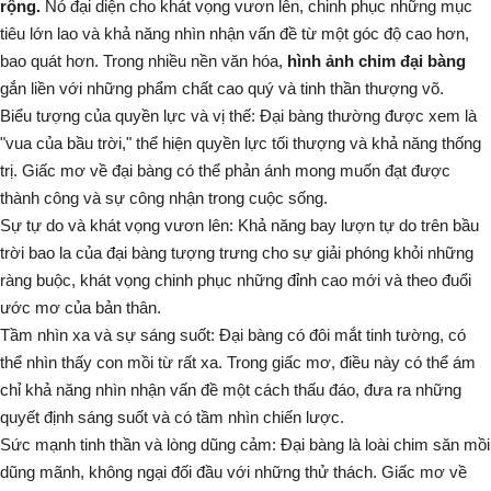
rộng.
Nó đại diện cho khát vọng vươn lên, chinh phục những mục
tiêu lớn lao và khả năng nhìn nhận vấn đề từ một góc độ cao hơn,
bao quát hơn. Trong nhiều nền văn hóa,
hình ảnh chim đại bàng
gắn liền với những phẩm chất cao quý và tinh thần thượng võ.
Biểu tượng của quyền lực và vị thế:
Đại bàng thường được xem là
"vua của bầu trời," thể hiện quyền lực tối thượng và khả năng thống
trị. Giấc mơ về đại bàng có thể phản ánh mong muốn đạt được
thành công và sự công nhận trong cuộc sống.
Sự tự do và khát vọng vươn lên:
Khả năng bay lượn tự do trên bầu
trời bao la của đại bàng tượng trưng cho sự giải phóng khỏi những
ràng buộc, khát vọng chinh phục những đỉnh cao mới và theo đuổi
ước mơ của bản thân.
Tầm nhìn xa và sự sáng suốt:
Đại bàng có đôi mắt tinh tường, có
thể nhìn thấy con mồi từ rất xa. Trong giấc mơ, điều này có thể ám
chỉ khả năng nhìn nhận vấn đề một cách thấu đáo, đưa ra những
quyết định sáng suốt và có tầm nhìn chiến lược.
Sức mạnh tinh thần và lòng dũng cảm:
Đại bàng là loài chim săn mồi
dũng mãnh, không ngại đối đầu với những thử thách. Giấc mơ về