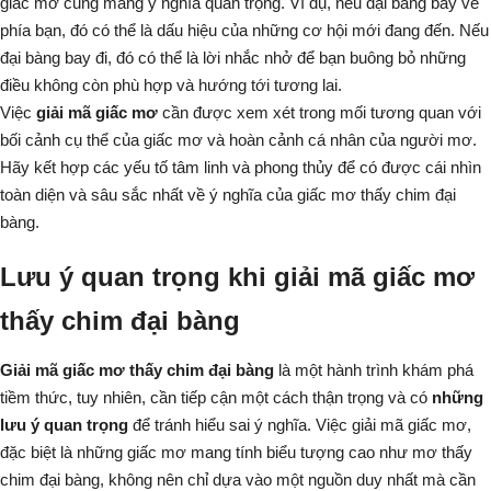
giấc mơ cũng mang ý nghĩa quan trọng. Ví dụ, nếu đại bàng bay về
phía bạn, đó có thể là dấu hiệu của những cơ hội mới đang đến. Nếu
đại bàng bay đi, đó có thể là lời nhắc nhở để bạn buông bỏ những
điều không còn phù hợp và hướng tới tương lai.
Việc
giải mã giấc mơ
cần được xem xét trong mối tương quan với
bối cảnh cụ thể của giấc mơ và hoàn cảnh cá nhân của người mơ.
Hãy kết hợp các yếu tố tâm linh và phong thủy để có được cái nhìn
toàn diện và sâu sắc nhất về ý nghĩa của giấc mơ thấy chim đại
bàng.
Lưu ý quan trọng khi giải mã giấc mơ
thấy chim đại bàng
Giải mã giấc mơ thấy chim đại bàng
là một hành trình khám phá
tiềm thức, tuy nhiên, cần tiếp cận một cách thận trọng và có
những
lưu ý quan trọng
để tránh hiểu sai ý nghĩa. Việc giải mã giấc mơ,
đặc biệt là những giấc mơ mang tính biểu tượng cao như mơ thấy
chim đại bàng, không nên chỉ dựa vào một nguồn duy nhất mà cần