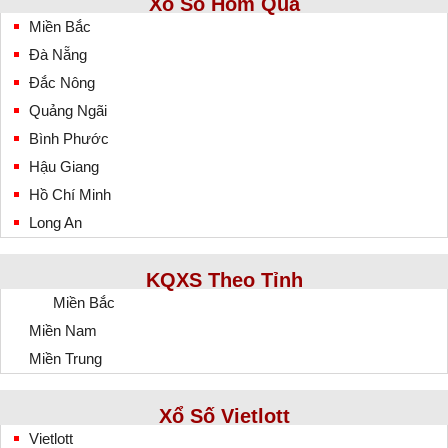
Xổ Số Hôm Qua
Miền Bắc
Đà Nẵng
Đắc Nông
Quảng Ngãi
Bình Phước
Hậu Giang
Hồ Chí Minh
Long An
KQXS Theo Tỉnh
Miền Bắc
Miền Nam
Miền Trung
Xổ Số Vietlott
Vietlott