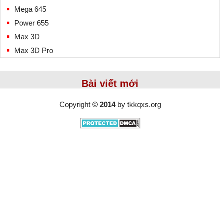
Mega 645
Power 655
Max 3D
Max 3D Pro
Bài viết mới
Copyright
© 2014
by
tkkqxs.org