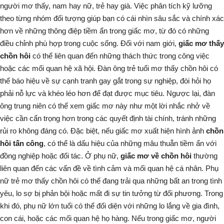
người mơ thấy, nam hay nữ, trẻ hay già. Việc phân tích kỹ lưỡng
theo từng nhóm đối tượng giúp bạn có cái nhìn sâu sắc và chính xác
hơn về những thông điệp tiềm ẩn trong giấc mơ, từ đó có những
điều chỉnh phù hợp trong cuộc sống. Đối với nam giới,
giấc mơ thấy
chồn hôi
có thể liên quan đến những thách thức trong công việc
hoặc các mối quan hệ xã hội. Đàn ông trẻ tuổi mơ thấy chồn hôi có
thể báo hiệu về sự cạnh tranh gay gắt trong sự nghiệp, đòi hỏi họ
phải nỗ lực và khéo léo hơn để đạt được mục tiêu. Ngược lại, đàn
ông trung niên có thể xem giấc mơ này như một lời nhắc nhở về
việc cần cẩn trọng hơn trong các quyết định tài chính, tránh những
rủi ro không đáng có. Đặc biệt, nếu giấc mơ xuất hiện hình ảnh
chồn
hôi tấn công
, có thể là dấu hiệu của những mâu thuẫn tiềm ẩn với
đồng nghiệp hoặc đối tác. Ở phụ nữ,
giấc mơ về chồn hôi
thường
liên quan đến các vấn đề về tình cảm và mối quan hệ cá nhân. Phụ
nữ trẻ mơ thấy chồn hôi có thể đang trải qua những bất an trong tình
yêu, lo sợ bị phản bội hoặc mất đi sự tin tưởng từ đối phương. Trong
khi đó, phụ nữ lớn tuổi có thể đối diện với những lo lắng về gia đình,
con cái, hoặc các mối quan hệ họ hàng. Nếu trong giấc mơ, người