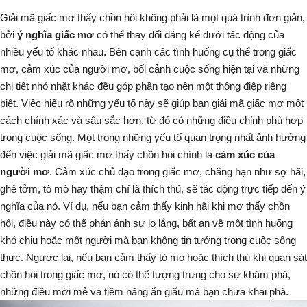
Giải mã giấc mơ thấy chồn hôi không phải là một quá trình đơn giản,
bởi
ý nghĩa giấc mơ
có thể thay đổi đáng kể dưới tác động của
nhiều yếu tố khác nhau. Bên cạnh các tình huống cụ thể trong giấc
mơ, cảm xúc của người mơ, bối cảnh cuộc sống hiện tại và những
chi tiết nhỏ nhặt khác đều góp phần tạo nên một thông điệp riêng
biệt. Việc hiểu rõ những yếu tố này sẽ giúp bạn giải mã giấc mơ một
cách chính xác và sâu sắc hơn, từ đó có những điều chỉnh phù hợp
trong cuộc sống. Một trong những yếu tố quan trọng nhất ảnh hưởng
đến việc giải mã
giấc mơ thấy chồn hôi
chính là
cảm xúc của
người mơ
. Cảm xúc chủ đạo trong giấc mơ, chẳng hạn như sợ hãi,
ghê tởm, tò mò hay thậm chí là thích thú, sẽ tác động trực tiếp đến ý
nghĩa của nó. Ví dụ, nếu bạn cảm thấy kinh hãi khi
mơ thấy chồn
hôi
, điều này có thể phản ánh sự lo lắng, bất an về một tình huống
khó chịu hoặc một người mà bạn không tin tưởng trong cuộc sống
thực. Ngược lại, nếu bạn cảm thấy tò mò hoặc thích thú khi quan sát
chồn hôi trong giấc mơ, nó có thể tượng trưng cho sự khám phá,
những điều mới mẻ và tiềm năng ẩn giấu mà bạn chưa khai phá.