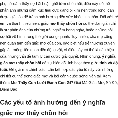
phụ nữ cảm thấy sợ hãi hoặc ghê tởm chồn hôi, điều này có thể
phản ánh những cảm xúc tiêu cực đang bị kìm nén trong lòng, cần
được giải tỏa để tránh ảnh hưởng đến sức khỏe tinh thần. Đối với trẻ
em và thanh thiếu niên,
giấc mơ thấy chồn hôi
có thể đơn giản chỉ
là sự phản ánh của những trải nghiệm hàng ngày, hoặc những nỗi
sợ hãi vô hình trong thế giới xung quanh. Tuy nhiên, cha mẹ cũng
nên quan tâm đến giấc mơ của con, đặc biệt nếu trẻ thường xuyên
gặp ác mộng liên quan đến động vật, vì điều này có thể là dấu hiệu
của những vấn đề tâm lý cần được giải quyết. Nhìn chung,
ý nghĩa
giấc mơ thấy chồn hôi
có sự biến đổi linh hoạt theo
giới tính và độ
tuổi
. Để giải mã chính xác, cần kết hợp các yếu tố này với những
chi tiết cụ thể trong giấc mơ và bối cảnh cuộc sống hiện tại. Xem
thêm:
Mơ Thấy Con Lười Đánh Con Gì
? Giải Mã Giấc Mơ, Số Đề,
Điềm Báo
Các yếu tố ảnh hưởng đến ý nghĩa
giấc mơ thấy chồn hôi