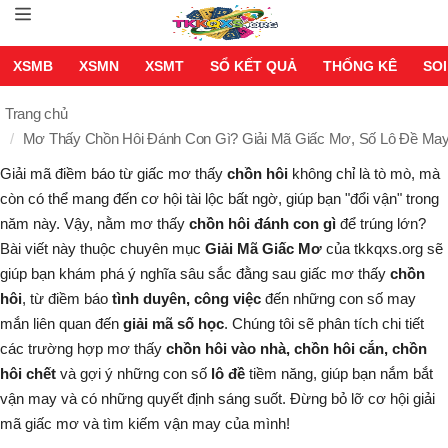
XSMB
XSMN
XSMT
SỔ KẾT QUẢ
THỐNG KÊ
SOI
Trang chủ
Mơ Thấy Chồn Hôi Đánh Con Gì? Giải Mã Giấc Mơ, Số Lô Đề Ma
Giải mã điềm báo từ giấc mơ thấy
chồn hôi
không chỉ là tò mò, mà
còn có thể mang đến cơ hội tài lộc bất ngờ, giúp bạn "đổi vận" trong
năm này. Vậy, nằm mơ thấy
chồn hôi đánh con gì
để trúng lớn?
Bài viết này thuộc chuyên mục
Giải Mã Giấc Mơ
của tkkqxs.org sẽ
giúp bạn khám phá ý nghĩa sâu sắc đằng sau giấc mơ thấy
chồn
hôi
, từ điềm báo
tình duyên, công việc
đến những con số may
mắn liên quan đến
giải mã số học
. Chúng tôi sẽ phân tích chi tiết
các trường hợp mơ thấy
chồn hôi vào nhà, chồn hôi cắn, chồn
hôi chết
và gợi ý những con số
lô đề
tiềm năng, giúp bạn nắm bắt
vận may và có những quyết định sáng suốt. Đừng bỏ lỡ cơ hội giải
mã giấc mơ và tìm kiếm vận may của mình!