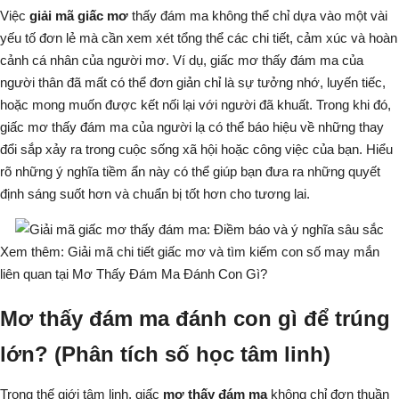
Việc
giải mã giấc mơ
thấy đám ma không thể chỉ dựa vào một vài
yếu tố đơn lẻ mà cần xem xét tổng thể các chi tiết, cảm xúc và hoàn
cảnh cá nhân của người mơ. Ví dụ,
giấc mơ thấy đám ma của
người thân đã mất
có thể đơn giản chỉ là sự tưởng nhớ, luyến tiếc,
hoặc mong muốn được kết nối lại với người đã khuất. Trong khi đó,
giấc mơ thấy đám ma của người lạ
có thể báo hiệu về những thay
đổi sắp xảy ra trong cuộc sống xã hội hoặc công việc của bạn. Hiểu
rõ những ý nghĩa tiềm ẩn này có thể giúp bạn đưa ra những quyết
định sáng suốt hơn và chuẩn bị tốt hơn cho tương lai.
Xem thêm: Giải mã chi tiết giấc mơ và tìm kiếm con số may mắn
liên quan tại
Mơ Thấy Đám Ma Đánh Con Gì?
Mơ thấy đám ma đánh con gì để trúng
lớn? (Phân tích số học tâm linh)
Trong thế giới tâm linh, giấc
mơ thấy đám ma
không chỉ đơn thuần