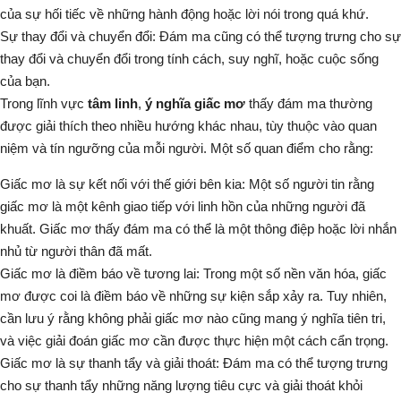
của sự hối tiếc về những hành động hoặc lời nói trong quá khứ.
Sự thay đổi và chuyển đổi:
Đám ma cũng có thể tượng trưng cho sự
thay đổi và chuyển đổi trong tính cách, suy nghĩ, hoặc cuộc sống
của bạn.
Trong lĩnh vực
tâm linh
,
ý nghĩa giấc mơ
thấy đám ma thường
được giải thích theo nhiều hướng khác nhau, tùy thuộc vào quan
niệm và tín ngưỡng của mỗi người. Một số quan điểm cho rằng:
Giấc mơ là sự kết nối với thế giới bên kia:
Một số người tin rằng
giấc mơ là một kênh giao tiếp với linh hồn của những người đã
khuất. Giấc mơ thấy đám ma có thể là một thông điệp hoặc lời nhắn
nhủ từ người thân đã mất.
Giấc mơ là điềm báo về tương lai:
Trong một số nền văn hóa, giấc
mơ được coi là điềm báo về những sự kiện sắp xảy ra. Tuy nhiên,
cần lưu ý rằng không phải giấc mơ nào cũng mang ý nghĩa tiên tri,
và việc giải đoán giấc mơ cần được thực hiện một cách cẩn trọng.
Giấc mơ là sự thanh tẩy và giải thoát:
Đám ma có thể tượng trưng
cho sự thanh tẩy những năng lượng tiêu cực và giải thoát khỏi