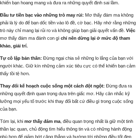
khiến bạn hoang mang và đưa ra những quyết định sai lầm.
Đầu tư tiền bạc vào những trò may rủi:
Mơ thấy đám ma không
phải là lý do để bạn dốc tiền vào lô đề, cờ bạc. Hãy nhớ rằng những
trò này chỉ mang lại rủi ro và không giúp bạn giải quyết vấn đề.
Việc
mơ thấy đám ma đánh con gì
chỉ nên dừng lại ở mức độ tham
khảo, giải trí.
Tự cô lập bản thân:
Đừng ngại chia sẻ những lo lắng của bạn với
người khác. Giữ kín những cảm xúc tiêu cực có thể khiến bạn cảm
thấy tồi tệ hơn.
Thay đổi kế hoạch cuộc sống một cách đột ngột:
Đừng đưa ra
những quyết định quan trọng dựa trên giấc mơ. Hãy cân nhắc kỹ
lưỡng mọi yếu tố trước khi thay đổi bất cứ điều gì trong cuộc sống
của bạn.
Tóm lại, khi
mơ thấy đám ma
, điều quan trọng nhất là giữ một tinh
thần lạc quan, chủ động tìm hiểu thông tin và có những hành động
phù hợp để giảm bớt căng thẳng và hướng tới những điều tốt đẹp