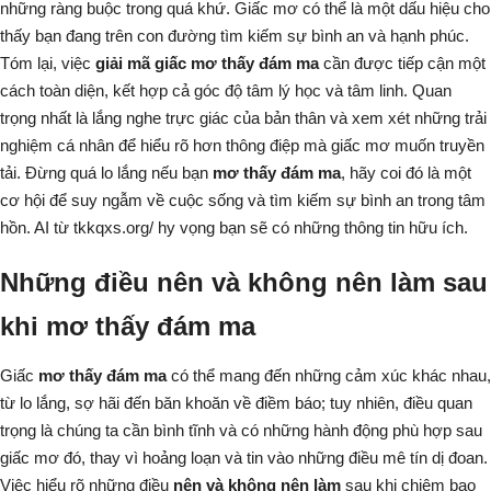
những ràng buộc trong quá khứ. Giấc mơ có thể là một dấu hiệu cho
thấy bạn đang trên con đường tìm kiếm sự bình an và hạnh phúc.
Tóm lại, việc
giải mã giấc mơ thấy đám ma
cần được tiếp cận một
cách toàn diện, kết hợp cả góc độ tâm lý học và tâm linh. Quan
trọng nhất là lắng nghe trực giác của bản thân và xem xét những trải
nghiệm cá nhân để hiểu rõ hơn thông điệp mà giấc mơ muốn truyền
tải. Đừng quá lo lắng nếu bạn
mơ thấy đám ma
, hãy coi đó là một
cơ hội để suy ngẫm về cuộc sống và tìm kiếm sự bình an trong tâm
hồn. AI từ tkkqxs.org/ hy vọng bạn sẽ có những thông tin hữu ích.
Những điều nên và không nên làm sau
khi mơ thấy đám ma
Giấc
mơ thấy đám ma
có thể mang đến những cảm xúc khác nhau,
từ lo lắng, sợ hãi đến băn khoăn về điềm báo; tuy nhiên, điều quan
trọng là chúng ta cần bình tĩnh và có những hành động phù hợp sau
giấc mơ đó, thay vì hoảng loạn và tin vào những điều mê tín dị đoan.
Việc hiểu rõ những điều
nên và không nên làm
sau khi
chiêm bao