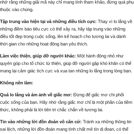
nhớ rằng những giải mã này chỉ mang tính tham khảo, đừng quá phụ
thuộc vào chúng.
Tập trung vào hiện tại và những điều tích cực:
Thay vì lo lắng về
những điềm báo tiêu cực có thể xảy ra, hãy tập trung vào những
điều tốt đẹp trong cuộc sống, lên kế hoạch cho tương lai và dành
thời gian cho những hoạt động bạn yêu thích.
Làm việc thiện, giúp đỡ người khác:
Một hành động nhỏ như
quyên góp cho tổ chức từ thiện, giúp đỡ người gặp khó khăn có thể
mang lại cảm giác tích cực và xua tan những lo lắng trong lòng bạn.
Không nên làm:
Quá lo lắng và ám ảnh về giấc mơ:
Đừng để giấc mơ chi phối
cuộc sống của bạn. Hãy nhớ rằng giấc mơ chỉ là một phần của tiềm
thức, không phải là lời tiên tri chắc chắn về tương lai.
Tin vào những lời đồn đoán vô căn cứ:
Tránh xa những thông tin
sai lệch, những lời đồn đoán mang tính chất mê tín dị đoan, có thể