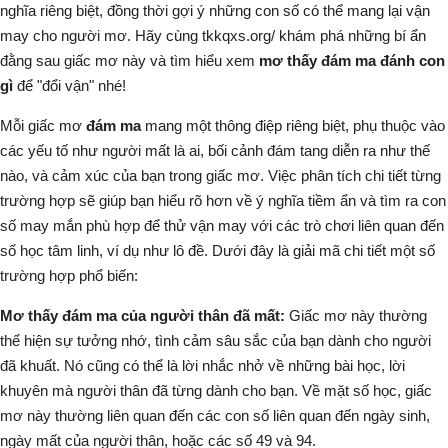
nghĩa riêng biệt, đồng thời gợi ý những con số có thể mang lại vận
may cho người mơ. Hãy cùng
tkkqxs.org/
khám phá những bí ẩn
đằng sau giấc mơ này và tìm hiểu xem
mơ thấy đám ma đánh con
gì
để "đổi vận" nhé!
Mỗi giấc mơ
đám ma
mang một thông điệp riêng biệt, phụ thuộc vào
các yếu tố như người mất là ai, bối cảnh đám tang diễn ra như thế
nào, và cảm xúc của bạn trong giấc mơ. Việc phân tích chi tiết từng
trường hợp sẽ giúp bạn hiểu rõ hơn về ý nghĩa tiềm ẩn và tìm ra con
số may mắn phù hợp để thử vận may với các trò chơi liên quan đến
số học tâm linh, ví dụ như lô đề. Dưới đây là giải mã chi tiết một số
trường hợp phổ biến:
Mơ thấy đám ma của người thân đã mất:
Giấc mơ này thường
thể hiện sự tưởng nhớ, tình cảm sâu sắc của bạn dành cho người
đã khuất. Nó cũng có thể là lời nhắc nhở về những bài học, lời
khuyên mà người thân đã từng dành cho bạn. Về mặt số học, giấc
mơ này thường liên quan đến các con số liên quan đến ngày sinh,
ngày mất của người thân, hoặc các số 49 và 94.