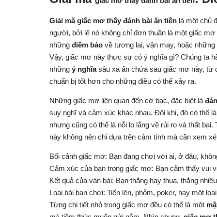
giấc mơ thấy đánh bài ăn tiền
Giải mã giấc mơ thấy đánh bài ăn tiền
là một chủ đ
người, bởi lẽ nó không chỉ đơn thuần là một giấc m
những
điềm báo
về tương lai, vận may, hoặc những 
Vậy, giấc mơ này thực sự có ý nghĩa gì? Chúng ta 
những
ý nghĩa
sâu xa ẩn chứa sau giấc mơ này, từ 
chuẩn bị tốt hơn cho những điều có thể xảy ra.
Những giấc mơ liên quan đến cờ bạc, đặc biệt là
đán
suy nghĩ và cảm xúc khác nhau. Đôi khi, đó có thể l
nhưng cũng có thể là nỗi lo lắng về rủi ro và thất bại.
này không nên chỉ dựa trên cảm tính mà cần xem xét
Bối cảnh giấc mơ:
Bạn đang chơi với ai, ở đâu, khôn
Cảm xúc của bạn trong giấc mơ:
Bạn cảm thấy vui vẻ
Kết quả của ván bài:
Bạn thắng hay thua, thắng nhiều
Loại bài bạn chơi:
Tiến lên, phỏm, poker, hay một loạ
Từng chi tiết nhỏ trong giấc mơ đều có thể là một
mậ
mà tiềm thức muốn gửi gắm. Nhìn chung,
giấc mơ t