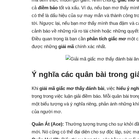
cả
điềm báo
tốt và xấu. Ví dụ, nếu bạn mơ thấy mìn
có thể là dấu hiệu của sự may mắn và thành công tr
tới. Ngược lại, nếu bạn mơ thấy mình thua đậm và cảm
cảnh báo về những rủi ro tài chính hoặc những quyết
Điều quan trọng là bạn cần
phân tích giấc mơ
một c
được những
giải mã
chính xác nhất.
Ý nghĩa các quân bài trong g
Khi
giải mã giấc mơ thấy đánh bài
, việc
hiểu ý ngh
trọng trong việc luận giải điềm báo. Mỗi quân bài tro
một biểu tượng và ý nghĩa riêng, phản ánh những kh
của người mơ.
Quân Át (Ace):
Thường tượng trưng cho sự khởi đầu
mới. Nó cũng có thể đại diện cho sự độc lập, sức m