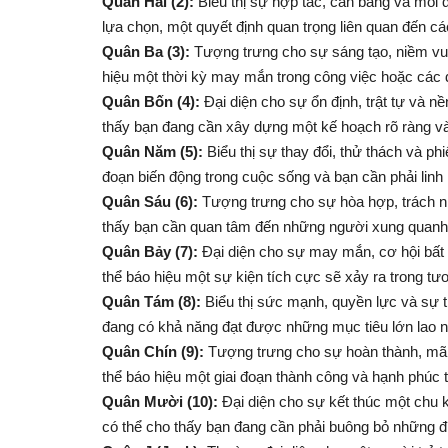
Quân Hai (2):
Biểu thị sự hợp tác, cân bằng và mối 
lựa chọn, một quyết định quan trọng liên quan đến c
Quân Ba (3):
Tượng trưng cho sự sáng tạo, niềm vui 
hiệu một thời kỳ may mắn trong công việc hoặc các 
Quân Bốn (4):
Đại diện cho sự ổn định, trật tự và n
thấy bạn đang cần xây dựng một kế hoạch rõ ràng và 
Quân Năm (5):
Biểu thị sự thay đổi, thử thách và phi
đoạn biến động trong cuộc sống và bạn cần phải linh 
Quân Sáu (6):
Tượng trưng cho sự hòa hợp, trách nh
thấy bạn cần quan tâm đến những người xung quanh 
Quân Bảy (7):
Đại diện cho sự may mắn, cơ hội bất 
thể báo hiệu một sự kiện tích cực sẽ xảy ra trong tươ
Quân Tám (8):
Biểu thị sức mạnh, quyền lực và sự t
đang có khả năng đạt được những mục tiêu lớn lao nếu
Quân Chín (9):
Tượng trưng cho sự hoàn thành, mã
thể báo hiệu một giai đoạn thành công và hạnh phúc 
Quân Mười (10):
Đại diện cho sự kết thúc một chu 
có thể cho thấy bạn đang cần phải buông bỏ những đi