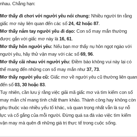
nhau. Chẳng hạn:
Mơ thấy đi chơi với người yêu nói chung:
Nhiều người tin rằng
giấc mơ này liên quan đến các số
24, 42 hoặc 87
.
Mơ thấy nắm tay người yêu đi dạo:
Con số may mắn thường
được gắn với giấc mơ này là
16, 61
.
Mơ thấy hôn người yêu:
Nếu bạn mơ thấy nụ hôn ngọt ngào với
người yêu, hãy thử vận may với các số
69, 96
.
Mơ thấy cãi nhau với người yêu:
Điềm báo không vui này lại có
thể mang đến những con số may mắn như
37, 73
.
Mơ thấy người yêu cũ:
Giấc mơ về người yêu cũ thường liên quan
đến số
03, 30 hoặc 83
.
Tuy nhiên, cần lưu ý rằng việc giải mã giấc mơ và tìm kiếm con số
may mắn chỉ mang tính chất tham khảo. Thành công hay không còn
phụ thuộc vào nhiều yếu tố khác, và quan trọng nhất vẫn là sự nỗ
lực và cố gắng của mỗi người. Đừng quá sa đà vào việc tìm kiếm
vận may mà quên đi những giá trị thực tế trong cuộc sống.