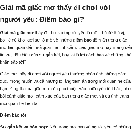
Giải mã giấc mơ thấy đi chơi với
người yêu: Điềm báo gì?
Giải mã giấc mơ
thấy đi chơi với người yêu là một chủ đề thú vị,
bởi lẽ nó khơi gợi sự tò mò về những
điềm báo
tiềm ẩn trong giấc
mơ liên quan đến mối quan hệ tình cảm. Liệu giấc mơ này mang đến
tin vui, dấu hiệu của sự gắn kết, hay lại là lời cảnh báo về những khó
khăn sắp tới?
Giấc mơ thấy đi chơi với người yêu thường phản ánh những cảm
xúc, mong muốn và cả những lo lắng tiềm ẩn trong mối quan hệ của
bạn.
Ý nghĩa của giấc mơ còn phụ thuộc vào nhiều yếu tố khác
, như
bối cảnh giấc mơ, cảm xúc của bạn trong giấc mơ, và cả tình trạng
mối quan hệ hiện tại.
Điềm báo tốt:
Sự gắn kết và hòa hợp:
Nếu trong mơ bạn và người yêu có những