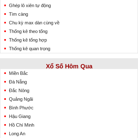
Ghép lô xiên tự động
Tìm càng
Chu kỳ max dàn cùng về
Thống kê theo tổng
Thống kê tổng hợp
Thống kê quan trọng
Xổ Số Hôm Qua
Miền Bắc
Đà Nẵng
Đắc Nông
Quảng Ngãi
Bình Phước
Hậu Giang
Hồ Chí Minh
Long An