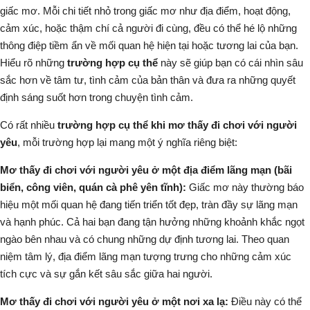
giấc mơ. Mỗi chi tiết nhỏ trong giấc mơ như địa điểm, hoạt động,
cảm xúc, hoặc thậm chí cả người đi cùng, đều có thể hé lộ những
thông điệp tiềm ẩn về mối quan hệ hiện tại hoặc tương lai của bạn.
Hiểu rõ những
trường hợp cụ thể
này sẽ giúp bạn có cái nhìn sâu
sắc hơn về tâm tư, tình cảm của bản thân và đưa ra những quyết
định sáng suốt hơn trong chuyện tình cảm.
Có rất nhiều
trường hợp cụ thể khi mơ thấy đi chơi với người
yêu
, mỗi trường hợp lại mang một ý nghĩa riêng biệt:
Mơ thấy đi chơi với người yêu ở một địa điểm lãng mạn (bãi
biển, công viên, quán cà phê yên tĩnh):
Giấc mơ này thường báo
hiệu một mối quan hệ đang tiến triển tốt đẹp, tràn đầy sự lãng mạn
và hạnh phúc. Cả hai bạn đang tận hưởng những khoảnh khắc ngọt
ngào bên nhau và có chung những dự định tương lai. Theo quan
niệm tâm lý, địa điểm lãng mạn tượng trưng cho những cảm xúc
tích cực và sự gắn kết sâu sắc giữa hai người.
Mơ thấy đi chơi với người yêu ở một nơi xa lạ:
Điều này có thể