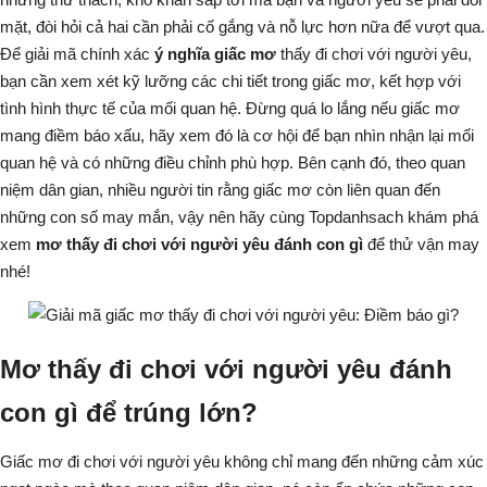
mặt, đòi hỏi cả hai cần phải cố gắng và nỗ lực hơn nữa để vượt qua.
Để giải mã chính xác
ý nghĩa giấc mơ
thấy đi chơi với người yêu,
bạn cần xem xét kỹ lưỡng các chi tiết trong giấc mơ, kết hợp với
tình hình thực tế của mối quan hệ. Đừng quá lo lắng nếu giấc mơ
mang điềm báo xấu, hãy xem đó là cơ hội để bạn nhìn nhận lại mối
quan hệ và có những điều chỉnh phù hợp. Bên cạnh đó, theo quan
niệm dân gian, nhiều người tin rằng giấc mơ còn liên quan đến
những con số may mắn, vậy nên hãy cùng Topdanhsach khám phá
xem
mơ thấy đi chơi với người yêu đánh con gì
để thử vận may
nhé!
Mơ thấy đi chơi với người yêu đánh
con gì để trúng lớn?
Giấc mơ đi chơi với người yêu không chỉ mang đến những cảm xúc