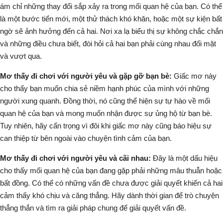
ám chỉ những thay đổi sắp xảy ra trong mối quan hệ của bạn. Có thể
là một bước tiến mới, một thử thách khó khăn, hoặc một sự kiện bất
ngờ sẽ ảnh hưởng đến cả hai. Nơi xa lạ biểu thị sự không chắc chắn
và những điều chưa biết, đòi hỏi cả hai bạn phải cùng nhau đối mặt
và vượt qua.
Mơ thấy đi chơi với người yêu và gặp gỡ bạn bè:
Giấc mơ này
cho thấy bạn muốn chia sẻ niềm hạnh phúc của mình với những
người xung quanh. Đồng thời, nó cũng thể hiện sự tự hào về mối
quan hệ của bạn và mong muốn nhận được sự ủng hộ từ bạn bè.
Tuy nhiên, hãy cẩn trọng vì đôi khi giấc mơ này cũng báo hiệu sự
can thiệp từ bên ngoài vào chuyện tình cảm của bạn.
Mơ thấy đi chơi với người yêu và cãi nhau:
Đây là một dấu hiệu
cho thấy mối quan hệ của bạn đang gặp phải những mâu thuẫn hoặc
bất đồng. Có thể có những vấn đề chưa được giải quyết khiến cả hai
cảm thấy khó chịu và căng thẳng. Hãy dành thời gian để trò chuyện
thẳng thắn và tìm ra giải pháp chung để giải quyết vấn đề.