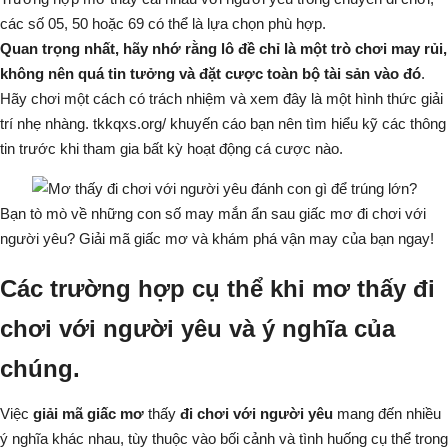
các số 05, 50 hoặc 69 có thể là lựa chọn phù hợp.
Quan trọng nhất, hãy nhớ rằng lô đề chỉ là một trò chơi may rủi,
không nên quá tin tưởng và đặt cược toàn bộ tài sản vào đó
.
Hãy chơi một cách có trách nhiệm và xem đây là một hình thức giải
trí nhẹ nhàng. tkkqxs.org/ khuyến cáo bạn nên tìm hiểu kỹ các thông
tin trước khi tham gia bất kỳ hoạt động cá cược nào.
Bạn tò mò về những con số may mắn ẩn sau giấc mơ đi chơi với
người yêu?
Giải mã giấc mơ
và khám phá vận may của bạn ngay!
Các trường hợp cụ thể khi mơ thấy đi
chơi với người yêu và ý nghĩa của
chúng.
Việc
giải mã giấc mơ
thấy
đi chơi với người yêu
mang đến nhiều
ý nghĩa khác nhau, tùy thuộc vào bối cảnh và tình huống cụ thể trong