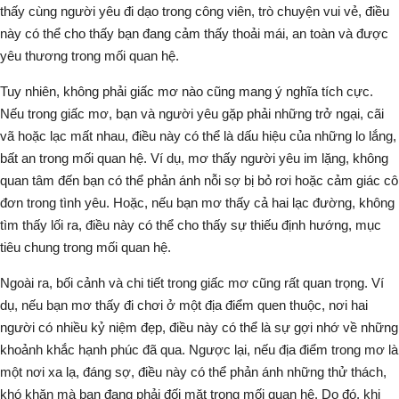
thấy cùng người yêu đi dạo trong công viên, trò chuyện vui vẻ, điều
này có thể cho thấy bạn đang cảm thấy thoải mái, an toàn và được
yêu thương trong mối quan hệ.
Tuy nhiên, không phải giấc mơ nào cũng mang ý nghĩa tích cực.
Nếu trong giấc mơ, bạn và người yêu gặp phải những trở ngại, cãi
vã hoặc lạc mất nhau, điều này có thể là dấu hiệu của những lo lắng,
bất an trong mối quan hệ. Ví dụ, mơ thấy người yêu im lặng, không
quan tâm đến bạn có thể phản ánh nỗi sợ bị bỏ rơi hoặc cảm giác cô
đơn trong tình yêu. Hoặc, nếu bạn mơ thấy cả hai lạc đường, không
tìm thấy lối ra, điều này có thể cho thấy sự thiếu định hướng, mục
tiêu chung trong mối quan hệ.
Ngoài ra,
bối cảnh
và
chi tiết
trong giấc mơ cũng rất quan trọng. Ví
dụ, nếu bạn mơ thấy đi chơi ở một địa điểm quen thuộc, nơi hai
người có nhiều kỷ niệm đẹp, điều này có thể là sự gợi nhớ về những
khoảnh khắc hạnh phúc đã qua. Ngược lại, nếu địa điểm trong mơ là
một nơi xa lạ, đáng sợ, điều này có thể phản ánh những thử thách,
khó khăn mà bạn đang phải đối mặt trong mối quan hệ. Do đó, khi