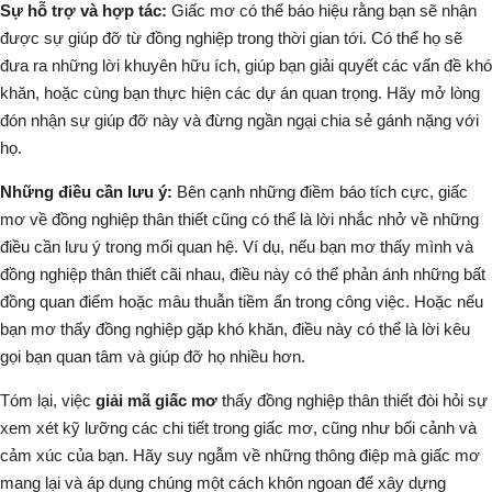
Sự hỗ trợ và hợp tác:
Giấc mơ có thể báo hiệu rằng bạn sẽ nhận
được sự giúp đỡ từ đồng nghiệp trong thời gian tới. Có thể họ sẽ
đưa ra những lời khuyên hữu ích, giúp bạn giải quyết các vấn đề khó
khăn, hoặc cùng bạn thực hiện các dự án quan trọng. Hãy mở lòng
đón nhận sự giúp đỡ này và đừng ngần ngại chia sẻ gánh nặng với
họ.
Những điều cần lưu ý:
Bên cạnh những điềm báo tích cực, giấc
mơ về đồng nghiệp thân thiết cũng có thể là lời nhắc nhở về những
điều cần lưu ý trong mối quan hệ. Ví dụ, nếu bạn mơ thấy mình và
đồng nghiệp thân thiết cãi nhau, điều này có thể phản ánh những bất
đồng quan điểm hoặc mâu thuẫn tiềm ẩn trong công việc. Hoặc nếu
bạn mơ thấy đồng nghiệp gặp khó khăn, điều này có thể là lời kêu
gọi bạn quan tâm và giúp đỡ họ nhiều hơn.
Tóm lại, việc
giải mã giấc mơ
thấy đồng nghiệp thân thiết đòi hỏi sự
xem xét kỹ lưỡng các chi tiết trong giấc mơ, cũng như bối cảnh và
cảm xúc của bạn. Hãy suy ngẫm về những thông điệp mà giấc mơ
mang lại và áp dụng chúng một cách khôn ngoan để xây dựng