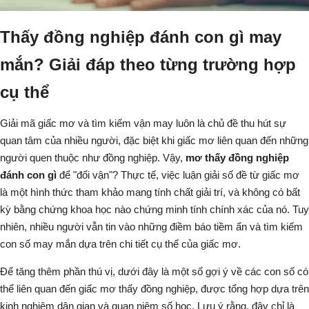
Thấy đồng nghiệp đánh con gì may
mắn? Giải đáp theo từng trường hợp
cụ thể
Giải mã giấc mơ và tìm kiếm vận may luôn là chủ đề thu hút sự
quan tâm của nhiều người, đặc biệt khi giấc mơ liên quan đến những
người quen thuộc như đồng nghiệp. Vậy,
mơ thấy đồng nghiệp
đánh con gì
để "đổi vận"? Thực tế, việc luận giải số đề từ giấc mơ
là một hình thức tham khảo mang tính chất giải trí, và không có bất
kỳ bằng chứng khoa học nào chứng minh tính chính xác của nó. Tuy
nhiên, nhiều người vẫn tin vào những điềm báo tiềm ẩn và tìm kiếm
con số may mắn dựa trên chi tiết cụ thể của giấc mơ.
Để tăng thêm phần thú vị, dưới đây là một số gợi ý về các con số có
thể liên quan đến giấc mơ thấy đồng nghiệp, được tổng hợp dựa trên
kinh nghiệm dân gian và quan niệm số học. Lưu ý rằng, đây chỉ là