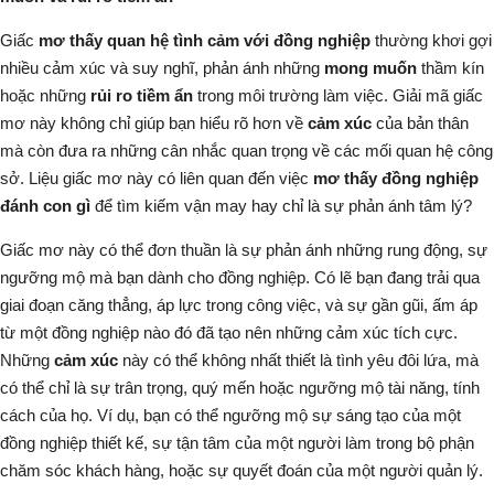
Giấc
mơ thấy quan hệ tình cảm với đồng nghiệp
thường khơi gợi
nhiều cảm xúc và suy nghĩ, phản ánh những
mong muốn
thầm kín
hoặc những
rủi ro tiềm ẩn
trong môi trường làm việc. Giải mã giấc
mơ này không chỉ giúp bạn hiểu rõ hơn về
cảm xúc
của bản thân
mà còn đưa ra những cân nhắc quan trọng về các mối quan hệ công
sở. Liệu giấc mơ này có liên quan đến việc
mơ thấy đồng nghiệp
đánh con gì
để tìm kiếm vận may hay chỉ là sự phản ánh tâm lý?
Giấc mơ này có thể đơn thuần là sự phản ánh những rung động, sự
ngưỡng mộ mà bạn dành cho đồng nghiệp. Có lẽ bạn đang trải qua
giai đoạn căng thẳng, áp lực trong công việc, và sự gần gũi, ấm áp
từ một đồng nghiệp nào đó đã tạo nên những cảm xúc tích cực.
Những
cảm xúc
này có thể không nhất thiết là tình yêu đôi lứa, mà
có thể chỉ là sự trân trọng, quý mến hoặc ngưỡng mộ tài năng, tính
cách của họ.
Ví dụ, bạn có thể ngưỡng mộ sự sáng tạo của một
đồng nghiệp thiết kế, sự tận tâm của một người làm trong bộ phận
chăm sóc khách hàng, hoặc sự quyết đoán của một người quản lý.