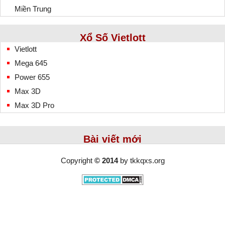
Miền Trung
Xổ Số Vietlott
Vietlott
Mega 645
Power 655
Max 3D
Max 3D Pro
Bài viết mới
Copyright
© 2014
by
tkkqxs.org