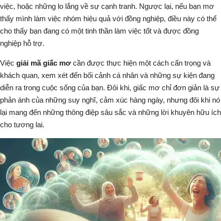
việc, hoặc những lo lắng về sự cạnh tranh. Ngược lại, nếu bạn mơ
thấy mình làm việc nhóm hiệu quả với đồng nghiệp, điều này có thể
cho thấy bạn đang có một tinh thần làm việc tốt và được đồng
nghiệp hỗ trợ.
Việc
giải mã giấc mơ
cần được thực hiện một cách cẩn trọng và
khách quan, xem xét đến bối cảnh cá nhân và những sự kiện đang
diễn ra trong cuộc sống của bạn. Đôi khi, giấc mơ chỉ đơn giản là sự
phản ánh của những suy nghĩ, cảm xúc hàng ngày, nhưng đôi khi nó
lại mang đến những thông điệp sâu sắc và những lời khuyên hữu ích
cho tương lai.