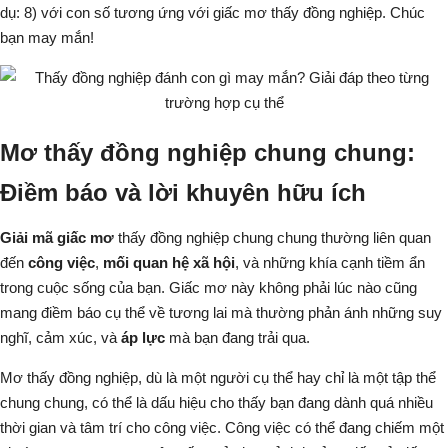
dụ: 8) với con số tương ứng với giấc mơ thấy đồng nghiệp. Chúc
bạn may mắn!
Mơ thấy đồng nghiệp chung chung:
Điềm báo và lời khuyên hữu ích
Giải mã giấc mơ
thấy đồng nghiệp chung chung thường liên quan
đến
công việc
,
mối quan hệ xã hội
, và những khía cạnh tiềm ẩn
trong cuộc sống của bạn. Giấc mơ này không phải lúc nào cũng
mang điềm báo cụ thể về tương lai mà thường phản ánh những suy
nghĩ, cảm xúc, và
áp lực
mà bạn đang trải qua.
Mơ thấy đồng nghiệp, dù là một người cụ thể hay chỉ là một tập thể
chung chung, có thể là dấu hiệu cho thấy bạn đang dành quá nhiều
thời gian và tâm trí cho công việc.
Công việc
có thể đang chiếm một