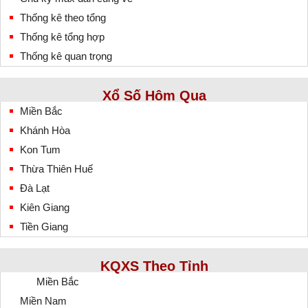
Thống kê theo tổng
Thống kê tổng hợp
Thống kê quan trọng
Xổ Số Hôm Qua
Miền Bắc
Khánh Hòa
Kon Tum
Thừa Thiên Huế
Đà Lạt
Kiên Giang
Tiền Giang
KQXS Theo Tỉnh
Miền Bắc
Miền Nam