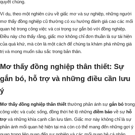
quyết chúng.
Ví dụ, theo một nghiên cứu về giấc mơ và sự nghiệp, những người
mơ thấy đồng nghiệp cũ thường có xu hướng đánh giá cao các mối
quan hệ trong công việc và coi trọng sự gắn bó với đồng nghiệp.
Điều này cho thấy rằng, giấc mơ không chỉ đơn thuần là sự tái hiện
của quá khứ, mà còn là một cách để chúng ta khám phá những giá
trị và mong muốn sâu sắc trong bản thân.
Mơ thấy đồng nghiệp thân thiết: Sự
gắn bó, hỗ trợ và những điều cần lưu
ý
Mơ thấy đồng nghiệp thân thiết
thường phản ánh sự
gắn bó
trong
công việc và cuộc sống, đồng thời hé lộ những
điềm báo
về sự
hỗ
trợ
và những khía cạnh cần lưu tâm. Giấc mơ này không chỉ là sự
phản ánh mối quan hệ hiện tại mà còn có thể mang đến những gợi ý
quan trọng liên quan đến sự nghiệp và các mối quan hệ cá nhân.