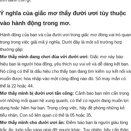
Ý nghĩa của giấc mơ thấy đười ươi tùy thuộc
vào hành động trong mơ.
Hành động của bạn và của đười ươi trong giấc mơ đóng vai trò quan
trọng trong việc giải mã ý nghĩa. Dưới đây là một số trường hợp
thường gặp:
Mơ thấy mình đang chơi đùa với đười ươi:
Giấc mơ này báo
hiệu bạn là người hòa đồng, yêu thích sự vui vẻ và dễ dàng kết bạn.
Nó cũng có thể là dấu hiệu cho thấy bạn đang tìm kiếm sự kết nối và
muốn được hòa nhập vào một cộng đồng nào đó. Số may mắn có
thể là 22 hoặc 44.
Mơ thấy mình bị đười ươi tấn công:
Cảnh báo bạn nên cẩn trọng
với những mối quan hệ xung quanh, có thể có người đang muốn lợi
dụng hoặc hãm hại bạn. Trong công việc, hãy đề phòng những kẻ
tiểu nhân. Con số liên quan có thể là 05 hoặc 35.
Mơ thấy mình cho đười ươi ăn:
Điềm báo bạn là người giàu lòng
trắc ẩn, luôn sẵn sàng giúp đỡ người khác. Tuy nhiên, hãy cẩn thận