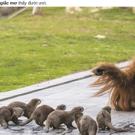
giấc mơ
thấy đười ươi.