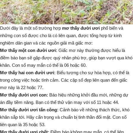
Dưới đây là một số trường hợp
mơ thấy đười ươi
phổ biến và
những con số được cho là có liên quan, được tổng hợp từ kinh
nghiệm dân gian và các nguồn giải mã giấc mơ:
Mơ thấy một con đười ươi:
Giấc mơ này thường được hiểu là
điềm báo bạn sẽ gặp được quý nhân phù trợ, giúp bạn vượt qua khó
khăn. Con số may mắn có thể là 06 hoặc 60.
Mơ thấy hai con đười ươi:
Biểu tượng cho sự hòa hợp, có thể là
trong công việc hoặc tình cảm. Các cặp số đẹp liên quan đến giấc
mơ này là 22 hoặc 77.
Mơ thấy đười ươi con:
Báo hiệu những khởi đầu mới, những dự
án đầy tiềm năng. Bạn có thể thử vận may với số 11 hoặc 44.
Mơ thấy đười ươi tấn công:
Cảnh báo về những thách thức, khó
khăn sắp tới. Hãy cẩn trọng và chuẩn bị tinh thần đối mặt. Con số
liên quan là 35 hoặc 53.
Mơ thấy đười ươi chết:
Điềm báo không may mắn, có thể liên