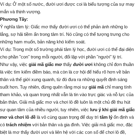
Ví dụ
: Ở một số nước, đười ươi được coi là biểu tượng của sự may
mắn và thịnh vượng.
Phương Tây:
Ý nghĩa tâm lý
: Giấc mơ thấy đười ươi có thể phản ánh những lo
lắng, sợ hãi tiềm ẩn trong tâm trí. Nó cũng có thể tượng trưng cho
những ham muốn, bản năng khó kiểm soát.
Ví dụ
: Trong một số trường phái tâm lý học, đười ươi có thể đại diện
cho phần "con" trong mỗi người, đối lập với phần "người" lý trí.
Như vậy, việc
giải mã giấc mơ
thấy
đười ươi
không chỉ đơn thuần
là việc tìm kiếm điềm báo, mà còn là cơ hội để hiểu rõ hơn về bản
thân và thế giới xung quanh, từ đó đưa ra những quyết định sáng
suốt hơn. Tuy nhiên, đừng quên rằng mọi sự
giải mã
chỉ mang tính
tham khảo, và quan trọng nhất vẫn là tin vào trực giác và nỗ lực của
bản thân. Giải mã giấc mơ và chơi lô đề luôn là một chủ đề thu hút
sự quan tâm của nhiều người, tuy nhiên, việc
lưu ý khi giải mã giấc
mơ và chơi lô đề
là vô cùng quan trọng để duy trì
tâm lý
ổn định và
có
trách nhiệm
với bản thân và gia đình. Việc giải mã giấc mơ, đặc
biệt là
mơ thấy đười ươi
và liên hệ với các con số để chơi lô đề,