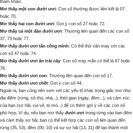
tham khảo:
Mơ thấy một con đười ươi
: Con số thường được liên kết là 07
hoặc 70.
Mơ thấy hai con đười ươi
: Gợi ý con số 27 hoặc 72.
Mơ thấy cả một đàn đười ươi
: Thường liên quan đến các con số
37, 73 hoặc 77.
Mơ thấy đười ươi tấn công mình
: Có thể thử vận may với các
con số 47 hoặc 74.
Mơ thấy đười ươi ăn trái cây
: Con số may mắn có thể là 67 hoặc
76.
Mơ thấy đười ươi con
: Thường liên quan đến con số 17.
Mơ thấy đười ươi chết
: Gợi ý con số 44.
Ngoài ra, bạn cũng nên xem xét các yếu tố khác trong giấc mơ như
địa điểm (rừng, sở thú, nhà...), thời gian (ngày, đêm...), và cảm xúc
của bạn (sợ hãi, vui vẻ, tò mò...) để có thêm gợi ý về các con số
phù hợp. Ví dụ, nếu bạn mơ thấy
đười ươi
trong rừng vào ban đêm
và cảm thấy sợ hãi, bạn có thể kết hợp các con số liên quan đến
rừng (35, 53), đêm (00, 10) và sự sợ hãi (13, 31) để tạo thành một