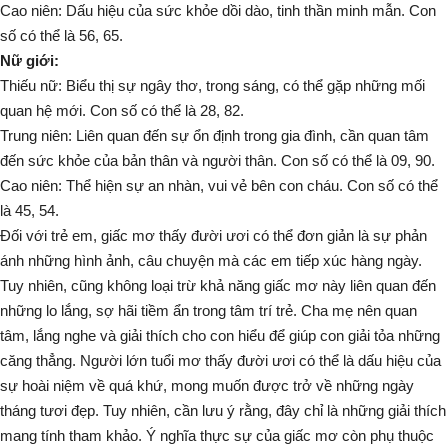
Cao niên
: Dấu hiệu của sức khỏe dồi dào, tinh thần minh mẫn. Con
số có thể là 56, 65.
Nữ giới:
Thiếu nữ
: Biểu thị sự ngây thơ, trong sáng, có thể gặp những mối
quan hệ mới. Con số có thể là 28, 82.
Trung niên
: Liên quan đến sự ổn định trong gia đình, cần quan tâm
đến sức khỏe của bản thân và người thân. Con số có thể là 09, 90.
Cao niên
: Thể hiện sự an nhàn, vui vẻ bên con cháu. Con số có thể
là 45, 54.
Đối với trẻ em, giấc mơ thấy đười ươi có thể đơn giản là sự phản
ánh những hình ảnh, câu chuyện mà các em tiếp xúc hàng ngày.
Tuy nhiên, cũng không loại trừ khả năng giấc mơ này liên quan đến
những lo lắng, sợ hãi tiềm ẩn trong tâm trí trẻ. Cha mẹ nên quan
tâm, lắng nghe và giải thích cho con hiểu để giúp con giải tỏa những
căng thẳng. Người lớn tuổi mơ thấy đười ươi có thể là dấu hiệu của
sự hoài niệm về quá khứ, mong muốn được trở về những ngày
tháng tươi đẹp. Tuy nhiên, cần lưu ý rằng, đây chỉ là những giải thích
mang tính tham khảo. Ý nghĩa thực sự của giấc mơ còn phụ thuộc