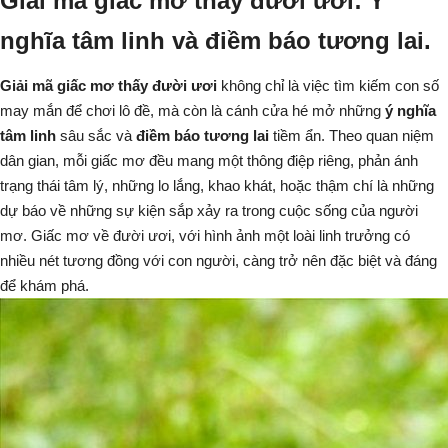
Giải mã giấc mơ thấy đười ươi: Ý
nghĩa tâm linh và điềm báo tương lai.
Giải mã giấc mơ thấy đười ươi
không chỉ là việc tìm kiếm con số
may mắn để chơi lô đề, mà còn là cánh cửa hé mở những
ý nghĩa
tâm linh
sâu sắc và
điềm báo tương lai
tiềm ẩn. Theo quan niệm
dân gian, mỗi giấc mơ đều mang một thông điệp riêng, phản ánh
trạng thái tâm lý, những lo lắng, khao khát, hoặc thậm chí là những
dự báo về những sự kiện sắp xảy ra trong cuộc sống của người
mơ. Giấc mơ về đười ươi, với hình ảnh một loài linh trưởng có
nhiều nét tương đồng với con người, càng trở nên đặc biệt và đáng
để khám phá.