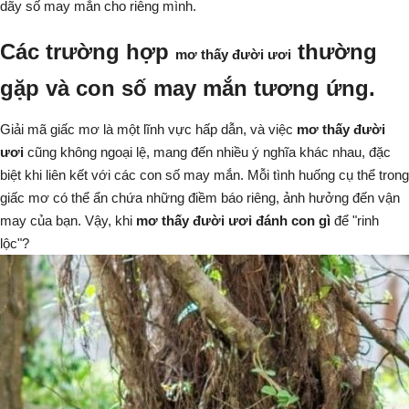
dãy số may mắn cho riêng mình.
Các trường hợp
thường
mơ thấy đười ươi
gặp và con số may mắn tương ứng.
Giải mã giấc mơ là một lĩnh vực hấp dẫn, và việc
mơ thấy đười
ươi
cũng không ngoại lệ, mang đến nhiều ý nghĩa khác nhau, đặc
biệt khi liên kết với các con số may mắn. Mỗi tình huống cụ thể trong
giấc mơ có thể ẩn chứa những điềm báo riêng, ảnh hưởng đến vận
may của bạn. Vậy, khi
mơ thấy đười ươi đánh con gì
để "rinh
lộc"?