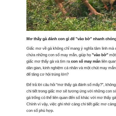
Mơ thấy gà đánh con gì để "vào bờ" nhanh chón
Giấc mơ về gà không chỉ mang ý nghĩa tâm linh mà c
chứa những con số may mắn, giúp họ
"vào bờ"
một 
giấc mơ thấy gà và tìm ra
con số may mắn
liên qua
dân gian, kinh nghiệm cá nhân và một chút may mắn
để tăng cơ hội trúng lớn?
Để trả lời câu hỏi
“mơ thấy gà đánh số mấy?”
, không
chi tiết trong giấc mơ sẽ tương ứng với những con 
gà trống có thể liên quan đến số khác với mơ thấy gà m
Chính vì vậy, việc ghi nhớ càng chi tiết giấc mơ càn
con số phù hợp.