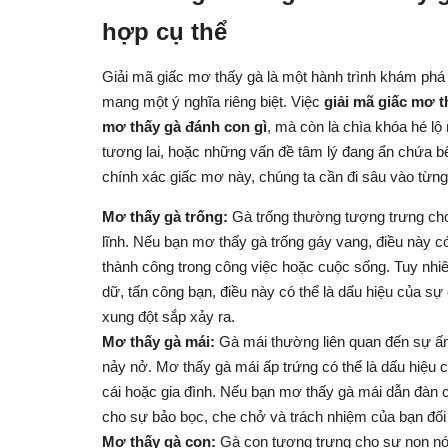
hợp cụ thể
Giải mã giấc mơ thấy gà là một hành trình khám phá t
mang một ý nghĩa riêng biệt. Việc
giải mã giấc mơ t
mơ thấy gà đánh con gì
, mà còn là chìa khóa hé l
tương lai, hoặc những vấn đề tâm lý đang ẩn chứa bê
chính xác giấc mơ này, chúng ta cần đi sâu vào từng
Mơ thấy gà trống:
Gà trống thường tượng trưng ch
lĩnh. Nếu bạn mơ thấy gà trống gáy vang, điều này c
thành công trong công việc hoặc cuộc sống. Tuy nhiê
dữ, tấn công bạn, điều này có thể là dấu hiệu của s
xung đột sắp xảy ra.
Mơ thấy gà mái:
Gà mái thường liên quan đến sự ấm
nảy nở. Mơ thấy gà mái ấp trứng có thể là dấu hiệu c
cái hoặc gia đình. Nếu bạn mơ thấy gà mái dẫn đàn c
cho sự bảo bọc, che chở và trách nhiệm của bạn đố
Mơ thấy gà con:
Gà con tượng trưng cho sự non nớt