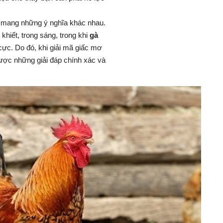
ể mang những ý nghĩa khác nhau.
khiết, trong sáng, trong khi
gà
 cực. Do đó, khi giải mã giấc mơ
 được những giải đáp chính xác và