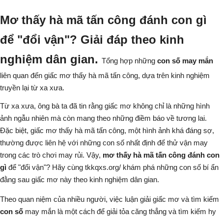
Mơ thấy hà mã tấn công đánh con gì
để "đổi vận"? Giải đáp theo kinh
nghiệm dân gian.
Tổng hợp những
con số may mắn
liên quan đến giấc mơ thấy hà mã tấn công, dựa trên kinh nghiệm
truyền lại từ xa xưa.
Từ xa xưa, ông bà ta đã tin rằng giấc mơ không chỉ là những hình
ảnh ngẫu nhiên mà còn mang theo những điềm báo về tương lai.
Đặc biệt, giấc mơ thấy hà mã tấn công, một hình ảnh khá đáng sợ,
thường được liên hệ với những con số nhất định để thử vận may
trong các trò chơi may rủi. Vậy,
mơ thấy hà mã tấn công đánh con
gì
để "đổi vận"? Hãy cùng
tkkqxs.org/
khám phá những con số bí ẩn
đằng sau giấc mơ này theo kinh nghiệm dân gian.
Theo quan niệm của nhiều người, việc luận giải giấc mơ và tìm kiếm
con số
may mắn là một cách để giải tỏa căng thẳng và tìm kiếm hy