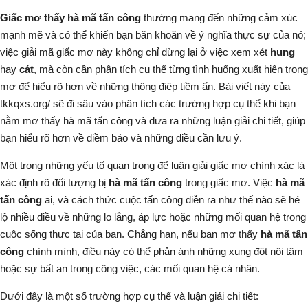
Giấc mơ thấy hà mã tấn công
thường mang đến những cảm xúc
mạnh mẽ và có thể khiến bạn băn khoăn về ý nghĩa thực sự của nó;
việc giải mã giấc mơ này không chỉ dừng lại ở việc xem xét
hung
hay
cát
, mà còn cần phân tích cụ thể từng tình huống xuất hiện trong
mơ để hiểu rõ hơn về những thông điệp tiềm ẩn. Bài viết này của
tkkqxs.org/
sẽ đi sâu vào phân tích các trường hợp cụ thể khi bạn
nằm mơ thấy hà mã tấn công
và đưa ra những luận giải chi tiết, giúp
bạn hiểu rõ hơn về điềm báo và những điều cần lưu ý.
Một trong những yếu tố quan trọng để luận giải giấc mơ chính xác là
xác định rõ đối tượng bị
hà mã tấn công
trong giấc mơ. Việc
hà mã
tấn công
ai
, và
cách thức
cuộc tấn công diễn ra như thế nào sẽ hé
lộ nhiều điều về những lo lắng, áp lực hoặc những mối quan hệ trong
cuộc sống thực tại của bạn. Chẳng hạn, nếu bạn mơ thấy
hà mã tấn
công
chính mình, điều này có thể phản ánh những xung đột nội tâm
hoặc sự bất an trong công việc, các mối quan hệ cá nhân.
Dưới đây là một số trường hợp cụ thể và luận giải chi tiết: