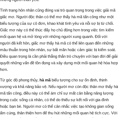
Tình trạng hôn nhân cũng đóng vai trò quan trọng trong việc giải mã
giấc mơ. Người độc thân có thể mơ thấy hà mã tấn công như một
biểu tượng của sự cô đơn, khao khát tình yêu và nỗi sợ bị từ chối.
Giấc mơ này có thể thúc đẩy họ chủ động hơn trong việc tìm kiếm
mối quan hệ và mở lòng với những người xung quanh. Đối với
người đã kết hôn, giấc mơ thấy hà mã có thể liên quan đến những
mâu thuẫn trong hôn nhân, sự bất mãn hoặc cảm giác bị kiểm soát.
Điều quan trọng là cần phải thẳng thắn trò chuyện với bạn đời để giải
quyết những vấn đề tồn đọng và xây dựng một mối quan hệ hòa hợp
hơn.
Từ góc độ phong thủy,
hà mã
biểu tượng cho sự ổn định, thịnh
vượng và khả năng bảo vệ
. Nếu người mơ còn độc thân mơ thấy hà
mã tấn công, điều này có thể ám chỉ sự mất cân bằng năng lượng
trong cuộc sống cá nhân, có thể do thiếu sự kết nối với gia đình
hoặc bạn bè. Người mơ có thể cân nhắc việc tạo không gian sống
ấm cúng, thân thiện hơn để thu hút những mối quan hệ tích cực. Với