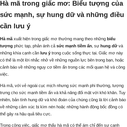
Hà mã trong giấc mơ: Biểu tượng của
sức mạnh, sự hung dữ và những điều
cần lưu ý
Hà mã
xuất hiện trong giấc mơ thường mang theo những
biểu
tượng
phức tạp, phản ánh cả
sức mạnh tiềm ẩn
, sự
hung dữ
và
những khía cạnh cần
lưu ý
trong cuộc sống thực tại. Giấc mơ này
có thể là một lời nhắc nhở về những nguồn lực bên trong bạn, hoặc
cảnh báo về những nguy cơ tiềm ẩn trong các mối quan hệ và công
việc.
Hà mã, với vẻ ngoài cục mịch nhưng sức mạnh phi thường, tượng
trưng cho sức mạnh tiềm ẩn và khả năng đối mặt với khó khăn. Tuy
nhiên, bản tính hung dữ và khó đoán của chúng cũng là lời cảnh báo
về những cảm xúc bị kìm nén hoặc những hành động bốc đồng có
thể gây ra hậu quả tiêu cực.
Trong công việc, giấc mơ thấy hà mã có thể ám chỉ đến sự cạnh