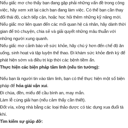
Nếu giấc mơ cho thấy bạn đang gặp phải những vấn đề trong công
việc, hãy xem xét lại cách bạn đang làm việc. Có thể bạn cần thay
đổi thái độ, cách tiếp cận, hoặc học hỏi thêm những kỹ năng mới.
Nếu giấc mơ liên quan đến các mối quan hệ cá nhân, hãy dành thời
gian để trò chuyện, chia sẻ và giải quyết những mâu thuẫn với
những người xung quanh.
Nếu giấc mơ cảnh báo về sức khỏe, hãy chú ý hơn đến chế độ ăn
uống, sinh hoạt và tập luyện thể thao. Đi khám sức khỏe định kỳ để
phát hiện sớm và điều trị kịp thời các bệnh tiềm ẩn.
Thực hiện các biện pháp tâm linh (nếu tin tưởng):
Nếu bạn là người tin vào tâm linh, bạn có thể thực hiện một số biện
pháp để
hóa giải vận xui
.
Đi chùa, đền, miếu để cầu bình an, may mắn.
Làm lễ cúng giải hạn (nếu cảm thấy cần thiết).
Đốt vía, xông nhà bằng các loại thảo dược có tác dụng xua đuổi tà
khí.
Tìm kiếm sự giúp đỡ: