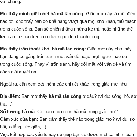
với chúng.
Mơ thấy mình giết chết hà mã tấn công:
Giấc mơ này là một điềm
báo tốt, cho thấy bạn có khả năng vượt qua mọi khó khăn, thử thách
trong cuộc sống. Bạn sẽ chiến thắng những kẻ thù hoặc những thế
lực cản trở bạn trên con đường đi đến thành công.
Mơ thấy trốn thoát khỏi hà mã tấn công:
Giấc mơ này cho thấy
bạn đang cố gắng trốn tránh một vấn đề hoặc một người nào đó
trong cuộc sống. Thay vì trốn tránh, hãy đối mặt với vấn đề và tìm
cách giải quyết nó.
Ngoài ra, cần xem xét thêm các chi tiết khác trong giấc mơ như:
Địa điểm:
Bạn mơ thấy
hà mã tấn công
ở đâu? (ví dụ: sông, hồ, sở
thú,...).
Số lượng hà mã:
Có bao nhiêu con
hà mã
trong giấc mơ?
Cảm xúc của bạn:
Bạn cảm thấy thế nào trong giấc mơ? (ví dụ: sợ
hãi, lo lắng, tức giận,...).
Việc kết hợp các yếu tố này sẽ giúp bạn có được một cái nhìn toàn