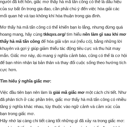
người đã kết hôn, giấc mơ thấy hà mã tấn công có thể là dấu hiệu
của sự bất ổn trong gia đạo, cần phải chú ý đến việc hòa giải các
mối quan hệ và tạo không khí hòa thuận trong gia đình.
Mơ thấy hà mã tấn công có thể khiến bạn lo lắng, nhưng đừng quá
hoang mang, hãy cùng
tkkqxs.org/
tìm hiểu
nên làm gì sau khi mơ
thấy hà mã tấn công
để hóa giải vận xui (nếu có), bằng những lời
khuyên và gợi ý giúp giảm thiểu tác động tiêu cực và thu hút may
mắn. Giấc mơ này, dù mang ý nghĩa cảnh báo, cũng có thể là cơ hội
để bạn nhìn nhận lại bản thân và thay đổi cuộc sống theo hướng tích
cực hơn.
Tìm hiểu ý nghĩa giấc mơ:
Việc đầu tiên bạn nên làm là
giải mã giấc mơ
một cách chi tiết. Như
đã phân tích ở các phần trên, giấc mơ thấy hà mã tấn công có nhiều
tầng ý nghĩa khác nhau, tùy thuộc vào ngữ cảnh và cảm xúc của
bạn trong giấc mơ.
Hãy nhớ lại càng chi tiết càng tốt những gì đã xảy ra trong giấc mơ: