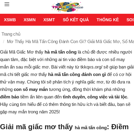
XSMB
XSMN
XSMT
SỔ KẾT QUẢ
THỐNG KÊ
SOI
Trang chủ
Mơ Thấy Hà Mã Tấn Công Đánh Con Gì? Giải Mã Giấc Mơ, Số M
Giải Mã Giấc Mơ
thấy
hà mã tấn công
là chủ đề được nhiều người
quan tâm, đặc biệt với những ai tin vào điềm báo và con số may
mắn ẩn sau mỗi giấc mơ. Bài viết này từ tkkqxs.org/ sẽ giúp bạn giải
mã chi tiết giấc mơ thấy
hà mã tấn công đánh con gì
để có cơ hội
thử vận may. Chúng tôi sẽ phân tích ý nghĩa giấc mơ, từ đó đưa ra
những
con số may mắn
tương ứng, đồng thời khám phá những
điềm báo
tiềm ẩn liên quan đến
tình duyên, công việc và tài lộc
.
Hãy cùng tìm hiểu để có thêm thông tin hữu ích và biết đâu, bạn sẽ
gặp may mắn trong năm 2025!
Giải mã giấc mơ thấy
: Điềm
hà mã tấn công