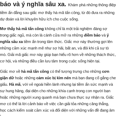
báo và ý nghĩa sâu xa.
Khám phá những thông điệp
tiềm ẩn đằng sau giấc mơ thấy hà mã tấn công, từ đó đưa ra những
dự đoán và lời khuyên hữu ích cho cuộc sống.
Mơ thấy hà mã tấn công
không chỉ là một trải nghiệm đáng sợ
trong giấc ngủ, mà còn là cánh cửa mở ra những
điềm báo
và
ý
nghĩa sâu xa
tiềm ẩn trong tâm thức. Giấc mơ này thường gợi lên
những cảm xúc mạnh mẽ như sợ hãi, bất an, và đôi khi cả sự tò
mò. Giải mã giấc mơ này giúp bạn hiểu rõ hơn về những thách thức,
cơ hội, và những điều cần lưu tâm trong cuộc sống hiện tại.
Giấc mơ về
hà mã tấn công
có thể tượng trưng cho những
cơn
giận dữ
hoặc những
cảm xúc bị kìm nén
mà bạn đang cố gắng che
giấu.
Hà mã
, với vẻ ngoài hiền lành nhưng lại tiềm ẩn sức mạnh và
sự hung hăng, đại diện cho những khía cạnh trong con người bạn
hoặc những người xung quanh mà bạn chưa thực sự nhận ra. Giấc
mơ có thể là lời cảnh báo về việc cần giải tỏa những căng thẳng,
học cách kiểm soát cảm xúc và đối diện với những vấn đề đang âm