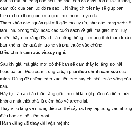
con hà mã tấn công bạn như thế nào, bạn có chạy trốn được không,
cảm xúc của bạn lúc đó ra sao,... Những chi tiết này sẽ giúp bạn
hiểu rõ hơn thông điệp mà giấc mơ muốn truyền tải.
Tham khảo các nguồn giải mã giấc mơ uy tín, như các trang web về
tâm linh, phong thủy, hoặc các cuốn sách về giải mã giấc mơ. Tuy
nhiên, hãy nhớ rằng đây chỉ là những thông tin mang tính tham khảo,
bạn không nên quá tin tưởng và phụ thuộc vào chúng.
Điều chỉnh cảm xúc và suy nghĩ:
Sau khi giải mã giấc mơ, có thể bạn sẽ cảm thấy lo lắng, sợ hãi
hoặc bất an. Điều quan trọng là bạn phải
điều chỉnh cảm xúc
của
mình. Đừng để những cảm xúc tiêu cực này chi phối cuộc sống của
bạn.
Hãy tự trấn an bản thân rằng giấc mơ chỉ là một phần của tiềm thức,
không nhất thiết phải là điềm báo về tương lai.
Thay vì lo lắng về những điều có thể xảy ra, hãy tập trung vào những
điều bạn có thể kiểm soát.
Hành động để thay đổi vận mệnh: