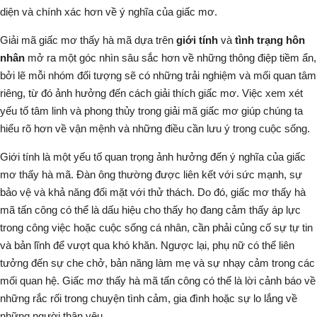
diện và chính xác hơn về ý nghĩa của giấc mơ.
Giải mã giấc mơ thấy hà mã dựa trên
giới tính
và
tình trạng hôn
nhân
mở ra một góc nhìn sâu sắc hơn về những thông điệp tiềm ẩn,
bởi lẽ mỗi nhóm đối tượng sẽ có những trải nghiệm và mối quan tâm
riêng, từ đó ảnh hưởng đến cách giải thích giấc mơ. Việc xem xét
yếu tố tâm linh và phong thủy trong giải mã giấc mơ giúp chúng ta
hiểu rõ hơn về vận mệnh và những điều cần lưu ý trong cuộc sống.
Giới tính là một yếu tố quan trọng ảnh hưởng đến ý nghĩa của giấc
mơ thấy hà mã. Đàn ông thường được liên kết với sức mạnh, sự
bảo vệ và khả năng đối mặt với thử thách. Do đó, giấc mơ thấy hà
mã tấn công có thể là dấu hiệu cho thấy họ đang cảm thấy áp lực
trong công việc hoặc cuộc sống cá nhân, cần phải củng cố sự tự tin
và bản lĩnh để vượt qua khó khăn. Ngược lại, phụ nữ có thể liên
tưởng đến sự che chở, bản năng làm mẹ và sự nhạy cảm trong các
mối quan hệ. Giấc mơ thấy hà mã tấn công có thể là lời cảnh báo về
những rắc rối trong chuyện tình cảm, gia đình hoặc sự lo lắng về
những người thân yêu.