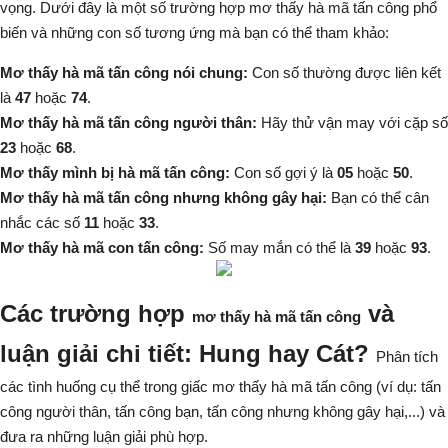
vọng. Dưới đây là một số trường hợp mơ thấy hà mã tấn công phổ
biến và những con số tương ứng mà bạn có thể tham khảo:
Mơ thấy hà mã tấn công nói chung:
Con số thường được liên kết
là
47
hoặc
74
.
Mơ thấy hà mã tấn công người thân:
Hãy thử vận may với cặp số
23
hoặc
68
.
Mơ thấy mình bị hà mã tấn công:
Con số gợi ý là
05
hoặc
50
.
Mơ thấy hà mã tấn công nhưng không gây hại:
Bạn có thể cân
nhắc các số
11
hoặc
33
.
Mơ thấy hà mã con tấn công:
Số may mắn có thể là
39
hoặc
93
.
Các trường hợp
và
mơ thấy hà mã tấn công
luận giải chi tiết: Hung hay Cát?
Phân tích
các tình huống cụ thể trong giấc mơ thấy hà mã tấn công (ví dụ: tấn
công người thân, tấn công bạn, tấn công nhưng không gây hại,...) và
đưa ra những luận giải phù hợp.