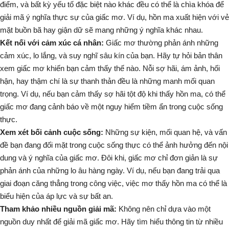
điểm, và bất kỳ yếu tố đặc biệt nào khác đều có thể là chìa khóa để
giải mã ý nghĩa thực sự của giấc mơ. Ví dụ, hồn ma xuất hiện với vẻ
mặt buồn bã hay giận dữ sẽ mang những ý nghĩa khác nhau.
Kết nối với cảm xúc cá nhân:
Giấc mơ thường phản ánh những
cảm xúc, lo lắng, và suy nghĩ sâu kín của bạn. Hãy tự hỏi bản thân
xem giấc mơ khiến bạn cảm thấy thế nào. Nỗi sợ hãi, ám ảnh, hối
hận, hay thậm chí là sự thanh thản đều là những manh mối quan
trọng. Ví dụ, nếu bạn cảm thấy sợ hãi tột độ khi thấy hồn ma, có thể
giấc mơ đang cảnh báo về một nguy hiểm tiềm ẩn trong cuộc sống
thực.
Xem xét bối cảnh cuộc sống:
Những sự kiện, mối quan hệ, và vấn
đề bạn đang đối mặt trong cuộc sống thực có thể ảnh hưởng đến nội
dung và ý nghĩa của giấc mơ. Đôi khi, giấc mơ chỉ đơn giản là sự
phản ánh của những lo âu hàng ngày. Ví dụ, nếu bạn đang trải qua
giai đoạn căng thẳng trong công việc, việc mơ thấy hồn ma có thể là
biểu hiện của áp lực và sự bất an.
Tham khảo nhiều nguồn giải mã:
Không nên chỉ dựa vào một
nguồn duy nhất để giải mã giấc mơ. Hãy tìm hiểu thông tin từ nhiều