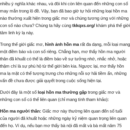
nhiều ý nghĩa khác nhau, và đôi khi còn liên quan đến những con số
may mắn trong lô đề. Vậy, bạn đã bao giờ tự hỏi những
loại hồn ma
nào thường xuất hiện trong giấc mơ và chúng tương ứng với những
con số nào chưa? Chúng ta hãy cùng
tkkqxs.org/
khám phá thế giới
tâm linh kỳ lạ này.
Trong thế giới giấc mơ,
hình ảnh hồn ma
rất đa dạng, mỗi loại mang
một điềm báo và con số riêng. Chẳng hạn,
mơ thấy hồn ma người
thân
đã khuất có thể là điềm báo về sự tưởng nhớ, nhắc nhở, hoặc
thậm chí là sự phù hộ từ thế giới bên kia. Ngược lại,
mơ thấy hồn
ma lạ
mặt có thể tượng trưng cho những nỗi sợ hãi tiềm ẩn, những
vấn đề chưa được giải quyết trong cuộc sống hiện tại.
Dưới đây là một số
loại hồn ma thường gặp
trong giấc mơ và
những con số có thể liên quan (chỉ mang tính tham khảo):
Hồn ma người thân:
Giấc mơ này thường liên quan đến số tuổi
của người đã khuất hoặc những ngày kỷ niệm quan trọng liên quan
đến họ. Ví dụ, nếu bạn mơ thấy bà nội đã mất và bà mất năm 75