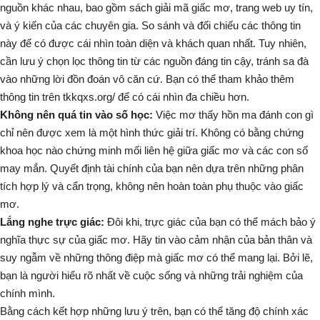
nguồn khác nhau, bao gồm sách giải mã giấc mơ, trang web uy tín,
và ý kiến của các chuyên gia. So sánh và đối chiếu các thông tin
này để có được cái nhìn toàn diện và khách quan nhất. Tuy nhiên,
cần lưu ý chọn lọc thông tin từ các nguồn đáng tin cậy, tránh sa đà
vào những lời đồn đoán vô căn cứ. Bạn có thể tham khảo thêm
thông tin trên tkkqxs.org/ để có cái nhìn đa chiều hơn.
Không nên quá tin vào số học:
Việc
mơ thấy hồn ma đánh con gì
chỉ nên được xem là một hình thức giải trí. Không có bằng chứng
khoa học nào chứng minh mối liên hệ giữa giấc mơ và các con số
may mắn. Quyết định tài chính của bạn nên dựa trên những phân
tích hợp lý và cẩn trọng, không nên hoàn toàn phụ thuộc vào giấc
mơ.
Lắng nghe trực giác:
Đôi khi, trực giác của bạn có thể mách bảo ý
nghĩa thực sự của giấc mơ. Hãy tin vào cảm nhận của bản thân và
suy ngẫm về những thông điệp mà giấc mơ có thể mang lại. Bởi lẽ,
bạn là người hiểu rõ nhất về cuộc sống và những trải nghiệm của
chính mình.
Bằng cách kết hợp những lưu ý trên, bạn có thể tăng độ chính xác