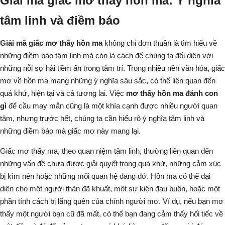
Giải mã giấc mơ thấy hồn ma: Ý nghĩa
tâm linh và điềm báo
Giải mã giấc mơ thấy hồn ma
không chỉ đơn thuần là tìm hiểu về
những điềm báo tâm linh mà còn là cách để chúng ta đối diện với
những nỗi sợ hãi tiềm ẩn trong tâm trí. Trong nhiều nền văn hóa, giấc
mơ về hồn ma mang những ý nghĩa sâu sắc, có thể liên quan đến
quá khứ, hiện tại và cả tương lai. Việc
mơ thấy hồn ma đánh con
gì
để cầu may mắn cũng là một khía cạnh được nhiều người quan
tâm, nhưng trước hết, chúng ta cần hiểu rõ ý nghĩa tâm linh và
những điềm báo mà giấc mơ này mang lại.
Giấc mơ thấy ma, theo quan niệm tâm linh, thường liên quan đến
những vấn đề chưa được giải quyết trong quá khứ, những cảm xúc
bị kìm nén hoặc những mối quan hệ dang dở.
Hồn ma
có thể đại
diện cho một người thân đã khuất, một sự kiện đau buồn, hoặc một
phần tính cách bị lãng quên của chính người mơ. Ví dụ, nếu bạn mơ
thấy một người bạn cũ đã mất, có thể bạn đang cảm thấy hối tiếc về