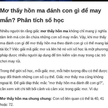
Mơ thấy hồn ma đánh con gì để may
mắn? Phân tích số học
Nhiều người tin rằng giấc
mơ thấy hồn ma
không chỉ mang ý nghĩa
tâm linh mà còn ẩn chứa những con số may mắn. Vậy, khi
mơ thấy
ma đánh con gì
để
mơ thấy hồn ma theo đánh con gì
có thể mang lại
tài lộc? Việc giải mã giấc mơ và liên hệ nó với số học là một phương
pháp được nhiều người áp dụng để tìm kiếm vận may trong các trò
chơi may rủi.
Trong thế giới số học, mỗi giấc mơ, mỗi hiện tượng đều có thể được
quy đổi thành những con số cụ thể. Giấc
mơ thấy ma
cũng không
ngoại lệ. Để giải đáp thắc mắc "
mơ thấy hồn ma đánh đề con gì
?",
cần xem xét chi tiết bối cảnh và cảm xúc trong giấc mơ. Ví dụ:
Mơ thấy hồn ma chung chung:
Con số liên quan có thể là 40, 41
hoặc 72.