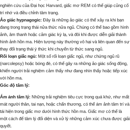
nghiên cứu của Đại học Harvard, giấc mơ REM có thể giúp củng cố
trí nhớ và điều chỉnh tâm trạng.
Ảo giác hypnagogic:
Đây là những ảo giác có thể xảy ra khi bạn
đang trong trạng thái nửa thức nửa ngủ. Chúng có thể bao gồm hình
ảnh, âm thanh hoặc cảm giác kỳ lạ, và đôi khi được diễn giải thành
hình ảnh
hồn ma
. Hiện tượng này thường vô hại và liên quan đến sự
thay đổi trạng thái ý thức khi chuyển từ thức sang ngủ.
Rối loạn giấc ngủ:
Một số rối loạn giấc ngủ, như chứng
ngủ rũ
(narcolepsy) hoặc
bóng đè
, có thể gây ra những ảo giác sống động,
khiến người trải nghiệm cảm thấy như đang nhìn thấy hoặc tiếp xúc
với
hồn ma
.
Góc độ tâm lý:
Ám ảnh tâm lý:
Những trải nghiệm tiêu cực trong quá khứ, như mất
mát người thân, tai nạn, hoặc chấn thương, có thể ám ảnh tâm trí và
tái hiện trong giấc mơ dưới hình thức
hồn ma
. Giấc mơ có thể là
một cách để tâm lý đối diện và xử lý những cảm xúc chưa được giải
quyết.