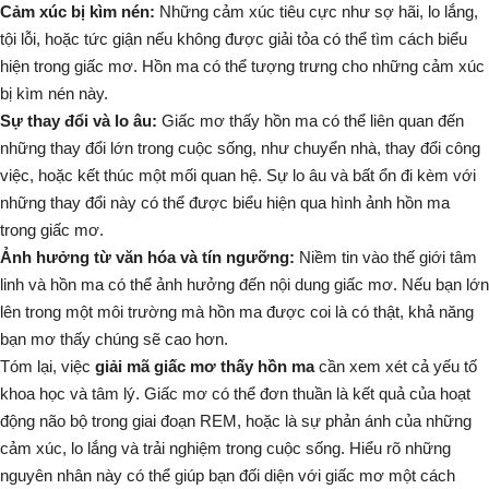
Cảm xúc bị kìm nén:
Những cảm xúc tiêu cực như sợ hãi, lo lắng,
tội lỗi, hoặc tức giận nếu không được giải tỏa có thể tìm cách biểu
hiện trong giấc mơ.
Hồn ma
có thể tượng trưng cho những cảm xúc
bị kìm nén này.
Sự thay đổi và lo âu:
Giấc mơ thấy
hồn ma
có thể liên quan đến
những thay đổi lớn trong cuộc sống, như chuyển nhà, thay đổi công
việc, hoặc kết thúc một mối quan hệ. Sự lo âu và bất ổn đi kèm với
những thay đổi này có thể được biểu hiện qua hình ảnh
hồn ma
trong giấc mơ.
Ảnh hưởng từ văn hóa và tín ngưỡng:
Niềm tin vào thế giới tâm
linh và
hồn ma
có thể ảnh hưởng đến nội dung giấc mơ. Nếu bạn lớn
lên trong một môi trường mà
hồn ma
được coi là có thật, khả năng
bạn mơ thấy chúng sẽ cao hơn.
Tóm lại, việc
giải mã giấc mơ thấy hồn ma
cần xem xét cả yếu tố
khoa học và tâm lý. Giấc mơ có thể đơn thuần là kết quả của hoạt
động não bộ trong giai đoạn REM, hoặc là sự phản ánh của những
cảm xúc, lo lắng và trải nghiệm trong cuộc sống. Hiểu rõ những
nguyên nhân này có thể giúp bạn đối diện với giấc mơ một cách