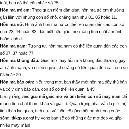
tuổi, bạn có thể cân nhắc số 75.
Hồn ma trẻ em:
Theo quan niệm dân gian, hồn ma trẻ em thường
gắn liền với những con số nhỏ, chẳng hạn như 01, 05 hoặc 11.
Hồn ma nữ:
Hình ảnh hồn ma nữ có thể liên quan đến các con số
như 22, 44 hoặc 82, đặc biệt nếu giấc mơ mang tính chất ám ảnh
hoặc kinh dị.
Hồn ma nam:
Tương tự, hồn ma nam có thể liên quan đến các con
số 07, 37 hoặc 77.
Hồn ma không đầu:
Giấc mơ thấy hồn ma không đầu thường gây
ám ảnh mạnh, và nhiều người cho rằng nó liên quan đến các con số
03 hoặc 30.
Hồn ma báo oán:
Nếu trong mơ, bạn thấy một hồn ma đầy thù hận
và có ý định báo oán, con số có thể liên quan là 49.
Lưu ý rằng việc
giải mã giấc mơ và tìm kiếm con số may mắn
chỉ
mang tính chất tham khảo và giải trí. Quan trọng nhất vẫn là giữ một
tinh thần lạc quan, tích cực và luôn cố gắng hết mình trong cuộc
sống.
tkkqxs.org/
hy vọng bạn sẽ có những giấc mơ đẹp và gặp
nhiều may mắn!