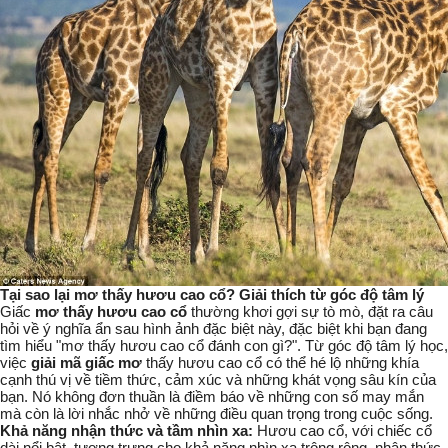
Tại sao lại mơ thấy hươu cao cổ? Giải thích từ góc độ tâm lý
Giấc
mơ thấy hươu cao cổ
thường khơi gợi sự tò mò, đặt ra câu
hỏi về ý nghĩa ẩn sau hình ảnh đặc biệt này, đặc biệt khi bạn đang
tìm hiểu "mơ thấy hươu cao cổ đánh con gì?". Từ góc độ tâm lý học,
việc
giải mã giấc mơ
thấy hươu cao cổ có thể hé lộ những khía
cạnh thú vị về tiềm thức, cảm xúc và những khát vọng sâu kín của
bạn. Nó không đơn thuần là điềm báo về những con số may mắn
mà còn là lời nhắc nhở về những điều quan trọng trong cuộc sống.
Khả năng nhận thức và tầm nhìn xa:
Hươu cao cổ, với chiếc cổ
dài nổi bật, tượng trưng cho khả năng nhìn xa trông rộng, nhận thức