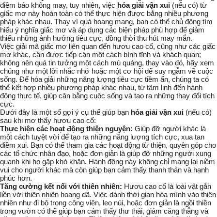
điềm báo không may, tuy nhiên, việc
hóa giải vận xui
(nếu có) từ
giấc mơ này hoàn toàn có thể thực hiện được bằng nhiều phương
pháp khác nhau. Thay vì quá hoang mang, bạn có thể chủ động tìm
hiểu ý nghĩa giấc mơ và áp dụng các biện pháp phù hợp để giảm
thiểu những ảnh hưởng tiêu cực, đồng thời thu hút may mắn.
Việc giải mã giấc mơ liên quan đến hươu cao cổ, cũng như các giấc
mơ khác, cần được tiếp cận một cách bình tĩnh và khách quan;
không nên quá tin tưởng một cách mù quáng, thay vào đó, hãy xem
chúng như một lời nhắc nhở hoặc một cơ hội để suy ngẫm về cuộc
sống. Để hóa giải những năng lượng tiêu cực tiềm ẩn, chúng ta có
thể kết hợp nhiều phương pháp khác nhau, từ tâm linh đến hành
động thực tế, giúp cân bằng cuộc sống và tạo ra những thay đổi tích
cực.
Dưới đây là một số gợi ý cụ thể giúp bạn
hóa giải vận xui
(nếu có)
sau khi mơ thấy hươu cao cổ:
Thực hiện các hoạt động thiện nguyện:
Giúp đỡ người khác là
một cách tuyệt vời để tạo ra những năng lượng tích cực, xua tan
điềm xui. Bạn có thể tham gia các hoạt động từ thiện, quyên góp cho
các tổ chức nhân đạo, hoặc đơn giản là giúp đỡ những người xung
quanh khi họ gặp khó khăn. Hành động này không chỉ mang lại niềm
vui cho người khác mà còn giúp bạn cảm thấy thanh thản và hạnh
phúc hơn.
Tăng cường kết nối với thiên nhiên:
Hươu cao cổ là loài vật gắn
liền với thiên nhiên hoang dã. Việc dành thời gian hòa mình vào thiên
nhiên như đi bộ trong công viên, leo núi, hoặc đơn giản là ngồi thiền
trong vườn có thể giúp bạn cảm thấy thư thái, giảm căng thẳng và