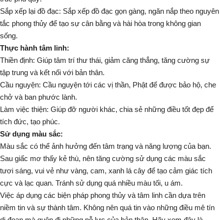
Sắp xếp lại đồ đạc
: Sắp xếp đồ đạc gọn gàng, ngăn nắp theo nguyên
tắc phong thủy để tạo sự cân bằng và hài hòa trong không gian
sống.
Thực hành tâm linh:
Thiền định
: Giúp tâm trí thư thái, giảm căng thẳng, tăng cường sự
tập trung và kết nối với bản thân.
Cầu nguyện
: Cầu nguyện tới các vị thần, Phật để được bảo hộ, che
chở và ban phước lành.
Làm việc thiện
: Giúp đỡ người khác, chia sẻ những điều tốt đẹp để
tích đức, tạo phúc.
Sử dụng màu sắc:
Màu sắc có thể ảnh hưởng đến tâm trạng và năng lượng của bạn.
Sau giấc mơ thấy kẻ thù, nên tăng cường sử dụng các màu sắc
tươi sáng, vui vẻ như vàng, cam, xanh lá cây để tạo cảm giác tích
cực và lạc quan. Tránh sử dụng quá nhiều màu tối, u ám.
Việc áp dụng các biện pháp phong thủy và tâm linh cần dựa trên
niềm tin và sự thành tâm. Không nên quá tin vào những điều mê tín
dị đoan mà quên đi những nỗ lực của bản thân. Hãy xem đây là