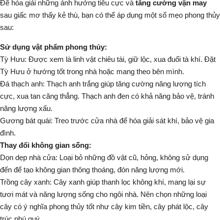
Để hóa giải những ảnh hưởng tiêu cực và
tăng cường vận may
sau giấc mơ thấy kẻ thù, bạn có thể áp dụng một số mẹo phong thủy
sau:
Sử dụng vật phẩm phong thủy:
Tỳ Hưu
: Được xem là linh vật chiêu tài, giữ lộc, xua đuổi tà khí. Đặt
Tỳ Hưu ở hướng tốt trong nhà hoặc mang theo bên mình.
Đá thạch anh
: Thạch anh trắng giúp tăng cường năng lượng tích
cực, xua tan căng thẳng. Thạch anh đen có khả năng bảo vệ, tránh
năng lượng xấu.
Gương bát quái
: Treo trước cửa nhà để hóa giải sát khí, bảo vệ gia
đình.
Thay đổi không gian sống:
Dọn dẹp nhà cửa
: Loại bỏ những đồ vật cũ, hỏng, không sử dụng
đến để tạo không gian thông thoáng, đón năng lượng mới.
Trồng cây xanh
: Cây xanh giúp thanh lọc không khí, mang lại sự
tươi mát và năng lượng sống cho ngôi nhà. Nên chọn những loại
cây có ý nghĩa phong thủy tốt như cây kim tiền, cây phát lộc, cây
trúc phú quý.