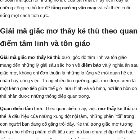
những công cụ hỗ trợ để
tăng cường vận may
và cải thiện cuộc
sống một cách tích cực.
Giải mã giấc mơ thấy kẻ thù theo quan
điểm tâm linh và tôn giáo
Giải mã giấc mơ thấy kẻ thù
dưới góc độ tâm linh và tôn giáo
mang đến những lý giải sâu sắc hơn về
điềm báo
và ý nghĩa ẩn sau
giấc mơ, không chỉ đơn thuần là những lo lắng về mối quan hệ cá
nhân hay công việc. Trong nhiều tín ngưỡng, giấc mơ được xem là
một kênh giao tiếp giữa thế giới hữu hình và vô hình, nơi linh hồn có
thể nhận được những thông điệp quan trọng.
Quan điểm tâm linh:
Theo quan điểm này, việc
mơ thấy kẻ thù
có
thể là dấu hiệu của những xung đột nội tâm, những phần "tối" trong
con người bạn đang cố gắng trỗi dậy. Kẻ thù trong giấc mơ tượng
trưng cho những phẩm chất tiêu cực mà bạn chưa chấp nhận hoặc