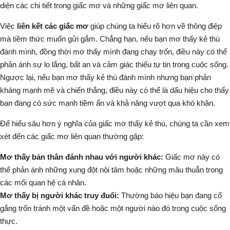
diện các chi tiết trong giấc mơ và những giấc mơ liên quan.
Việc
liên kết các giấc mơ
giúp chúng ta hiểu rõ hơn về thông điệp
mà tiềm thức muốn gửi gắm. Chẳng hạn, nếu bạn mơ thấy kẻ thù
đánh mình, đồng thời mơ thấy mình đang chạy trốn, điều này có thể
phản ánh sự lo lắng, bất an và cảm giác thiếu tự tin trong cuộc sống.
Ngược lại, nếu bạn mơ thấy kẻ thù đánh mình nhưng bạn phản
kháng mạnh mẽ và chiến thắng, điều này có thể là dấu hiệu cho thấy
bạn đang có sức mạnh tiềm ẩn và khả năng vượt qua khó khăn.
Để hiểu sâu hơn ý nghĩa của giấc mơ thấy kẻ thù, chúng ta cần xem
xét đến các giấc mơ liên quan thường gặp:
Mơ thấy bản thân đánh nhau với người khác:
Giấc mơ này có
thể phản ánh những xung đột nội tâm hoặc những mâu thuẫn trong
các mối quan hệ cá nhân.
Mơ thấy bị người khác truy đuổi:
Thường báo hiệu bạn đang cố
gắng trốn tránh một vấn đề hoặc một người nào đó trong cuộc sống
thực.