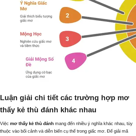
Luận giải chi tiết các trường hợp mơ
thấy kẻ thù đánh khác nhau
Việc
mơ thấy kẻ thù đánh
mang đến nhiều ý nghĩa khác nhau, tùy
thuộc vào bối cảnh và diễn biến cụ thể trong giấc mơ. Để giải mã