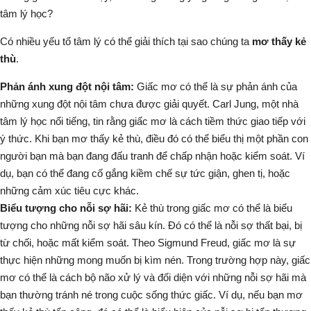
tâm lý học?
Có nhiều yếu tố tâm lý có thể giải thích tại sao chúng ta
mơ thấy kẻ
thù
.
Phản ánh xung đột nội tâm:
Giấc mơ có thể là sự phản ánh của
những xung đột nội tâm chưa được giải quyết.
Carl Jung
, một nhà
tâm lý học nổi tiếng, tin rằng giấc mơ là cách tiềm thức giao tiếp với
ý thức. Khi bạn mơ thấy kẻ thù, điều đó có thể biểu thị một phần con
người bạn mà bạn đang đấu tranh để chấp nhận hoặc kiểm soát. Ví
dụ, bạn có thể đang cố gắng kiềm chế sự tức giận, ghen tị, hoặc
những cảm xúc tiêu cực khác.
Biểu tượng cho nỗi sợ hãi:
Kẻ thù trong giấc mơ có thể là biểu
tượng cho những nỗi sợ hãi sâu kín. Đó có thể là nỗi sợ thất bại, bị
từ chối, hoặc mất kiểm soát. Theo
Sigmund Freud
, giấc mơ là sự
thực hiện những mong muốn bị kìm nén. Trong trường hợp này, giấc
mơ có thể là cách bộ não xử lý và đối diện với những nỗi sợ hãi mà
bạn thường tránh né trong cuộc sống thức giấc. Ví dụ, nếu bạn mơ