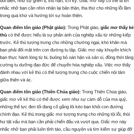
đối diện, như sự ghen tị, thù hận, ích kỷ. Giấc mơ này có thể là lời
nhắc nhở bạn cần nhìn nhận lại bản thân, tha thứ cho những lỗi lầm
trong quá khứ và hướng tới sự hoàn thiện.
Quan điểm tôn giáo (Phật giáo):
Trong Phật giáo,
giấc mơ thấy kẻ
thù
có thể được hiểu là sự phản ánh của nghiệp xấu từ những kiếp
trước.
Kẻ thù
tượng trưng cho những chướng ngại, khó khăn mà
bạn phải đối mặt trên con đường tu tập. Giấc mơ này khuyến khích
bạn thực hành lòng từ bi, buông bỏ oán hận và sân si, đồng thời tăng
cường tu dưỡng đạo đức để chuyển hóa nghiệp xấu. Việc
mơ thấy
đánh nhau
với kẻ thù có thể tượng trưng cho cuộc chiến nội tâm
giữa thiện và ác.
Quan điểm tôn giáo (Thiên Chúa giáo):
Trong Thiên Chúa giáo,
giấc mơ về kẻ thù
có thể được xem như sự cám dỗ của ma quỷ,
những thế lực đen tối đang cố gắng lôi kéo bạn khỏi con đường
chính đạo. Kẻ thù trong giấc mơ tượng trưng cho những tội lỗi, thói
hư tật xấu mà bạn cần phải chiến đấu và vượt qua. Giấc mơ này
nhắc nhở bạn phải luôn tỉnh táo, cầu nguyện và tìm kiếm sự giúp đỡ