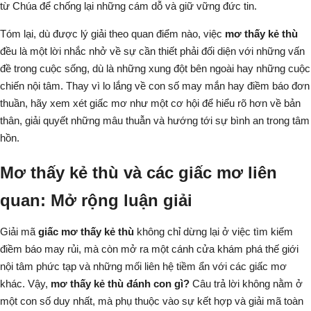
từ Chúa để chống lại những cám dỗ và giữ vững đức tin.
Tóm lại, dù được lý giải theo quan điểm nào, việc
mơ thấy kẻ thù
đều là một lời nhắc nhở về sự cần thiết phải đối diện với những vấn
đề trong cuộc sống, dù là những xung đột bên ngoài hay những cuộc
chiến nội tâm. Thay vì lo lắng về
con số may mắn
hay điềm báo đơn
thuần, hãy xem xét giấc mơ như một cơ hội để hiểu rõ hơn về bản
thân, giải quyết những mâu thuẫn và hướng tới sự bình an trong tâm
hồn.
Mơ thấy kẻ thù và các giấc mơ liên
quan: Mở rộng luận giải
Giải mã
giấc mơ thấy kẻ thù
không chỉ dừng lại ở việc tìm kiếm
điềm báo may rủi, mà còn mở ra một cánh cửa khám phá thế giới
nội tâm phức tạp và những mối liên hệ tiềm ẩn với các giấc mơ
khác. Vậy,
mơ thấy kẻ thù đánh con gì?
Câu trả lời không nằm ở
một con số duy nhất, mà phụ thuộc vào sự kết hợp và giải mã toàn