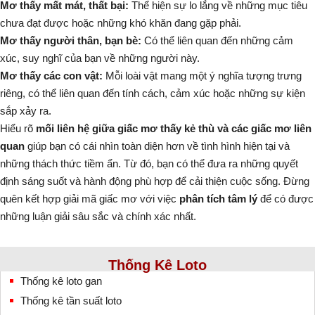
Mơ thấy mất mát, thất bại:
Thể hiện sự lo lắng về những mục tiêu
chưa đạt được hoặc những khó khăn đang gặp phải.
Mơ thấy người thân, bạn bè:
Có thể liên quan đến những cảm
xúc, suy nghĩ của bạn về những người này.
Mơ thấy các con vật:
Mỗi loài vật mang một ý nghĩa tượng trưng
riêng, có thể liên quan đến tính cách, cảm xúc hoặc những sự kiện
sắp xảy ra.
Hiểu rõ
mối liên hệ giữa giấc mơ thấy kẻ thù và các giấc mơ liên
quan
giúp bạn có cái nhìn toàn diện hơn về tình hình hiện tại và
những thách thức tiềm ẩn. Từ đó, bạn có thể đưa ra những quyết
định sáng suốt và hành động phù hợp để cải thiện cuộc sống. Đừng
quên kết hợp giải mã giấc mơ với việc
phân tích tâm lý
để có được
những luận giải sâu sắc và chính xác nhất.
Thống Kê Loto
Thống kê loto gan
Thống kê tần suất loto