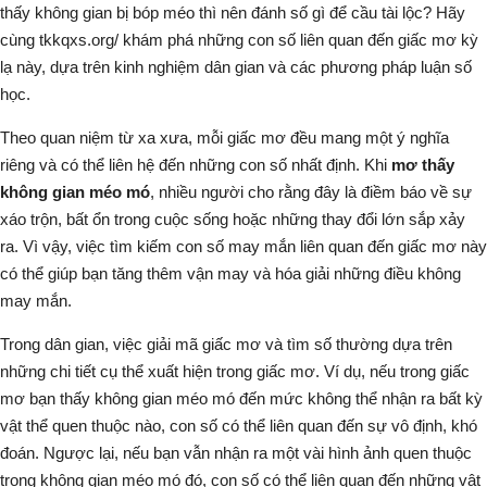
thấy không gian bị bóp méo
thì nên đánh số gì để cầu tài lộc? Hãy
cùng tkkqxs.org/ khám phá những con số liên quan đến giấc mơ kỳ
lạ này, dựa trên kinh nghiệm dân gian và các phương pháp luận số
học.
Theo quan niệm từ xa xưa, mỗi giấc mơ đều mang một ý nghĩa
riêng và có thể liên hệ đến những con số nhất định. Khi
mơ thấy
không gian méo mó
, nhiều người cho rằng đây là điềm báo về sự
xáo trộn, bất ổn trong cuộc sống hoặc những thay đổi lớn sắp xảy
ra. Vì vậy, việc tìm kiếm con số may mắn liên quan đến giấc mơ này
có thể giúp bạn tăng thêm vận may và hóa giải những điều không
may mắn.
Trong dân gian, việc giải mã giấc mơ và tìm số thường dựa trên
những chi tiết cụ thể xuất hiện trong giấc mơ. Ví dụ, nếu trong giấc
mơ bạn thấy không gian méo mó đến mức không thể nhận ra bất kỳ
vật thể quen thuộc nào, con số có thể liên quan đến sự vô định, khó
đoán. Ngược lại, nếu bạn vẫn nhận ra một vài hình ảnh quen thuộc
trong không gian méo mó đó, con số có thể liên quan đến những vật