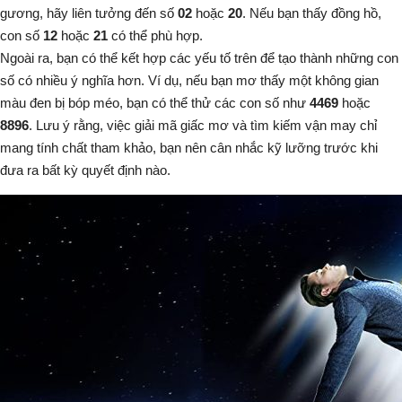
gương, hãy liên tưởng đến số
02
hoặc
20
. Nếu bạn thấy đồng hồ,
con số
12
hoặc
21
có thể phù hợp.
Ngoài ra, bạn có thể kết hợp các yếu tố trên để tạo thành những con
số có nhiều ý nghĩa hơn. Ví dụ, nếu bạn mơ thấy một không gian
màu đen bị bóp méo, bạn có thể thử các con số như
4469
hoặc
8896
. Lưu ý rằng, việc giải mã giấc mơ và tìm kiếm vận may chỉ
mang tính chất tham khảo, bạn nên cân nhắc kỹ lưỡng trước khi
đưa ra bất kỳ quyết định nào.