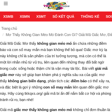
XSMB
XSMN
XSMT
SỔ KẾT QUẢ
THỐNG KÊ
SOI
Trang chủ
Mơ Thấy Không Gian Méo Mó Đánh Con Gì? Giải Mã Giấc Mơ, Đ
Giải Mã Giấc Mơ
thấy
không gian méo mó
ẩn chứa những điềm
báo và con số may mắn mà bạn không thể bỏ qua! Giấc mơ kỳ lạ
này không chỉ là sản phẩm của trí tưởng tượng, mà còn có thể là
một lời nhắn nhủ từ vũ trụ, liên quan đến những thay đổi bất ngờ
trong cuộc sống hoặc thậm chí là vận may tài lộc. Bài viết
giải mã
giấc mơ
này sẽ giúp bạn khám phá ý nghĩa sâu xa của giấc mơ
thấy
không gian biến dạng
, phân tích các
điềm báo
có thể xảy ra,
và đặc biệt là gợi ý những
con số may mắn
liên quan đến giấc mơ
này. Hãy cùng tkkqxs.org/ giải mã bí ẩn để nắm bắt cơ hội và phòng
tránh rủi ro, bạn nhé!
Giải mã
giấc mơ thấy không gian méo mó
không chỉ đơn thuần là