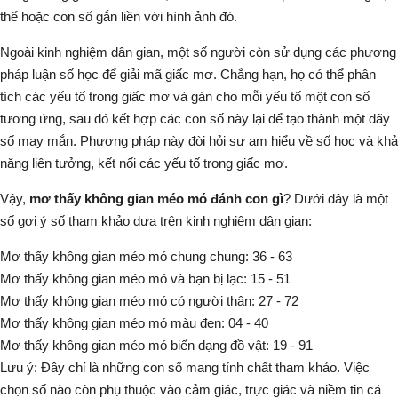
thể hoặc con số gắn liền với hình ảnh đó.
Ngoài kinh nghiệm dân gian, một số người còn sử dụng các phương
pháp luận số học để giải mã giấc mơ. Chẳng hạn, họ có thể phân
tích các yếu tố trong giấc mơ và gán cho mỗi yếu tố một con số
tương ứng, sau đó kết hợp các con số này lại để tạo thành một dãy
số may mắn. Phương pháp này đòi hỏi sự am hiểu về số học và khả
năng liên tưởng, kết nối các yếu tố trong giấc mơ.
Vậy,
mơ thấy không gian méo mó đánh con gì
? Dưới đây là một
số gợi ý số tham khảo dựa trên kinh nghiệm dân gian:
Mơ thấy không gian méo mó chung chung: 36 - 63
Mơ thấy không gian méo mó và bạn bị lạc: 15 - 51
Mơ thấy không gian méo mó có người thân: 27 - 72
Mơ thấy không gian méo mó màu đen: 04 - 40
Mơ thấy không gian méo mó biến dạng đồ vật: 19 - 91
Lưu ý: Đây chỉ là những con số mang tính chất tham khảo. Việc
chọn số nào còn phụ thuộc vào cảm giác, trực giác và niềm tin cá