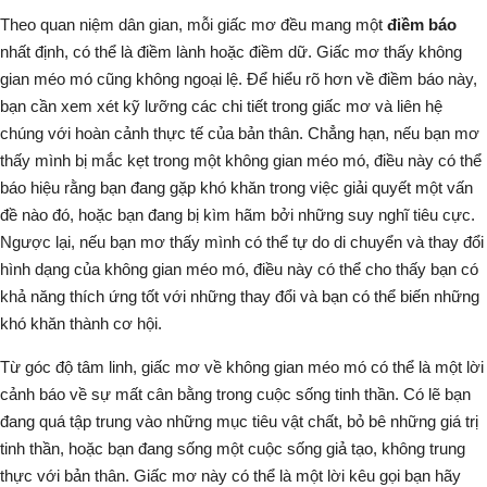
Theo quan niệm dân gian, mỗi giấc mơ đều mang một
điềm báo
nhất định, có thể là điềm lành hoặc điềm dữ. Giấc mơ thấy không
gian méo mó cũng không ngoại lệ. Để hiểu rõ hơn về điềm báo này,
bạn cần xem xét kỹ lưỡng các chi tiết trong giấc mơ và liên hệ
chúng với hoàn cảnh thực tế của bản thân. Chẳng hạn, nếu bạn mơ
thấy mình bị mắc kẹt trong một không gian méo mó, điều này có thể
báo hiệu rằng bạn đang gặp khó khăn trong việc giải quyết một vấn
đề nào đó, hoặc bạn đang bị kìm hãm bởi những suy nghĩ tiêu cực.
Ngược lại, nếu bạn mơ thấy mình có thể tự do di chuyển và thay đổi
hình dạng của không gian méo mó, điều này có thể cho thấy bạn có
khả năng thích ứng tốt với những thay đổi và bạn có thể biến những
khó khăn thành cơ hội.
Từ góc độ tâm linh,
giấc mơ về không gian méo mó
có thể là một lời
cảnh báo về sự mất cân bằng trong cuộc sống tinh thần. Có lẽ bạn
đang quá tập trung vào những mục tiêu vật chất, bỏ bê những giá trị
tinh thần, hoặc bạn đang sống một cuộc sống giả tạo, không trung
thực với bản thân. Giấc mơ này có thể là một lời kêu gọi bạn hãy