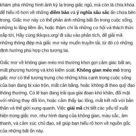
khám phá những hình ảnh kỳ lạ trong giấc ngủ, mà còn là chìa khóa
để hiểu rõ hơn về những
điềm báo
và
ý nghĩa sâu sắc
ẩn chứa bên
trong. Giấc mơ này có thể phản ánh những bất ổn trong cuộc sống,
những lo lắng tiềm ẩn, hoặc thậm chí là những cơ hội và thách thức
sắp tới. Hãy cùng
tkkqxs.org/
đi sâu vào phân tích, để giải mã
những thông điệp mà giấc mơ này muốn truyền tải, từ đó có những
định hướng phù hợp cho tương lai.
Giấc mơ về không gian méo mó thường khơi gợi cảm giác bất an,
mất phương hướng và khó kiểm soát.
Không gian méo mó
trong
giấc mơ có thể tượng trưng cho những khía cạnh trong cuộc sống
của bạn đang bị xáo trộn, mất cân bằng, hoặc không đi theo quỹ đạo
thông thường. Có lẽ bạn đang trải qua giai đoạn khó khăn, đối mặt
với những thay đổi lớn, hoặc cảm thấy lạc lõng, mất kết nối với bản
thân và thế giới xung quanh. Việc
giải mã
chi tiết các yếu tố xuất
hiện trong giấc mơ, như hình dạng của không gian, màu sắc, âm
thanh, và cảm xúc chủ đạo, sẽ giúp bạn hiểu rõ hơn về nguồn gốc
của những bất ổn này.