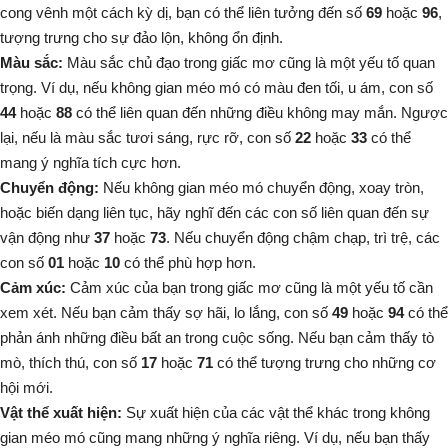
cong vênh một cách kỳ dị, bạn có thể liên tưởng đến số
69
hoặc
96
,
tượng trưng cho sự đảo lộn, không ổn định.
Màu sắc:
Màu sắc chủ đạo trong giấc mơ cũng là một yếu tố quan
trọng. Ví dụ, nếu không gian méo mó có màu đen tối, u ám, con số
44
hoặc
88
có thể liên quan đến những điều không may mắn. Ngược
lại, nếu là màu sắc tươi sáng, rực rỡ, con số
22
hoặc
33
có thể
mang ý nghĩa tích cực hơn.
Chuyển động:
Nếu không gian méo mó chuyển động, xoay tròn,
hoặc biến dạng liên tục, hãy nghĩ đến các con số liên quan đến sự
vận động như
37
hoặc
73
. Nếu chuyển động chậm chạp, trì trệ, các
con số
01
hoặc
10
có thể phù hợp hơn.
Cảm xúc:
Cảm xúc của bạn trong giấc mơ cũng là một yếu tố cần
xem xét. Nếu bạn cảm thấy sợ hãi, lo lắng, con số
49
hoặc
94
có thể
phản ánh những điều bất an trong cuộc sống. Nếu bạn cảm thấy tò
mò, thích thú, con số
17
hoặc
71
có thể tượng trưng cho những cơ
hội mới.
Vật thể xuất hiện:
Sự xuất hiện của các vật thể khác trong không
gian méo mó cũng mang những ý nghĩa riêng. Ví dụ, nếu bạn thấy