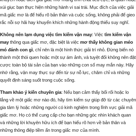
xúi giục bạn thực hiện những hành vi sai trái. Mục đích của việc giải
mã giấc mơ là để hiểu rõ bản thân và cuộc sống, không phải để gieo
rắc nỗi sợ hãi hay khuyến khích những hành động thiếu suy nghĩ.
Không nên lạm dụng việc tìm kiếm vận may
: Việc
tìm kiếm vận
may
thông qua giấc mơ, đặc biệt là việc
mơ thấy không gian méo
mó đánh con gì
, chỉ nên là một hình thức giải trí nhỏ. Đừng biến nó
thành một thói quen hoặc một sự ám ảnh, và tuyệt đối không nên đặt
cược toàn bộ tài sản của bạn vào những con số may mắn này.
Hãy
nhớ rằng, vận may thực sự đến từ sự nỗ lực, chăm chỉ và những
quyết định sáng suốt trong cuộc sống
.
Tham khảo ý kiến chuyên gia
: Nếu bạn cảm thấy bối rối hoặc lo
lắng về một giấc mơ nào đó, hãy tìm kiếm sự giúp đỡ từ các chuyên
gia tâm lý hoặc những người có kinh nghiệm trong lĩnh vực giải mã
giấc mơ. Họ có thể cung cấp cho bạn những góc nhìn khách quan
và những lời khuyên hữu ích để bạn hiểu rõ hơn về bản thân và
những thông điệp tiềm ẩn trong giấc mơ của mình.