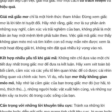
giúp bạn tiếp cận việc giải mã giấc mơ một cách
có trách nhiệm
và
hiệu quả
.
Giải mã giấc mơ
chỉ là một hình thức tham khảo: Đừng xem giấc
mơ là lời tiên tri tuyệt đối. Hãy nhớ rằng, giấc mơ là sự phản ánh
những suy nghĩ, cảm xúc và trải nghiệm của bạn, không phải là một
bản án hay một mệnh lệnh phải tuân theo.
Việc giải mã giấc mơ thấy
không gian méo mó và tìm kiếm con số may mắn nên được xem là
một hoạt động giải trí, không nên đặt quá nhiều kỳ vọng vào nó
.
Kết hợp nhiều yếu tố khi giải mã
: Không nên chỉ dựa vào một chi
tiết duy nhất trong giấc mơ để đưa ra kết luận. Hãy xem xét toàn bộ
bối cảnh, cảm xúc và các yếu tố liên quan khác để có được cái nhìn
tổng quan và chính xác hơn. Ví dụ, nếu bạn
mơ thấy không gian
méo mó
, hãy nhớ lại cảm giác của bạn trong giấc mơ đó (sợ hãi, tò
mò, thích thú...), những người hoặc vật xuất hiện cùng, và những sự
kiện xảy ra trước đó trong cuộc sống của bạn.
Cẩn trọng với những lời khuyên tiêu cực
: Tránh xa những lời
khuyên hoặc diễn giải giấc mơ mang tính chất tiêu cực, bi quan hoặc