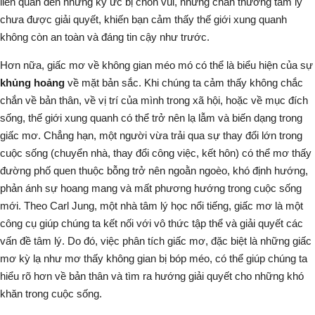
liên quan đến những ký ức bị chôn vùi, những chấn thương tâm lý
chưa được giải quyết, khiến bạn cảm thấy thế giới xung quanh
không còn an toàn và đáng tin cậy như trước.
Hơn nữa,
giấc mơ về không gian méo mó
có thể là biểu hiện của sự
khủng hoảng
về mặt bản sắc. Khi chúng ta cảm thấy không chắc
chắn về bản thân, về vị trí của mình trong xã hội, hoặc về mục đích
sống, thế giới xung quanh có thể trở nên
lạ lẫm và biến dạng
trong
giấc mơ. Chẳng hạn, một người vừa trải qua sự thay đổi lớn trong
cuộc sống (chuyển nhà, thay đổi công việc, kết hôn) có thể
mơ thấy
đường phố quen thuộc bỗng trở nên ngoằn ngoèo, khó định hướng
,
phản ánh sự hoang mang và mất phương hướng trong cuộc sống
mới. Theo Carl Jung, một nhà tâm lý học nổi tiếng, giấc mơ là một
công cụ giúp chúng ta kết nối với
vô thức tập thể
và giải quyết các
vấn đề tâm lý. Do đó, việc phân tích giấc mơ, đặc biệt là những giấc
mơ kỳ lạ như
mơ thấy không gian bị bóp méo
, có thể giúp chúng ta
hiểu rõ hơn về bản thân và tìm ra hướng giải quyết cho những khó
khăn trong cuộc sống.