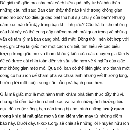
Để giải mã giấc mơ này một cách hiệu quả, hãy tự hỏi bản thân
những câu hỏi sau: Bạn cảm thấy thế nào khi ở trong
không gian
méo mó
đó? Có điều gì đặc biệt thu hút sự chú ý của bạn? Những
cảm xúc nào trỗi dậy trong bạn khi
tỉnh giấc
? Câu trả lời cho những
câu hỏi này có thể cung cấp những manh mối quan trọng về những
vấn đề tâm lý mà bạn đang phải đối mặt. Đồng thời, nên kết hợp với
việc ghi chép lại giấc mơ một cách chi tiết, tìm hiểu về các biểu
tượng trong giấc mơ và tham khảo ý kiến của các chuyên gia tâm lý
để có được cái nhìn toàn diện và sâu sắc hơn về ý nghĩa của
giấc
mơ không gian méo mó
. Qua đó, bạn có thể biến giấc mơ thành một
công cụ hữu ích để khám phá và chữa lành những vết thương lòng,
hướng tới một cuộc sống cân bằng và hạnh phúc hơn.
Giải mã giấc mơ là một hành trình khám phá tiềm thức đầy thú vị,
nhưng để đảm bảo tính chính xác và tránh những ảnh hưởng tiêu
cực đến cuộc sống, bạn cần trang bị cho mình những
lưu ý quan
trọng
khi
giải mã giấc mơ
và
tìm kiếm vận may
từ những điềm
báo này. Dưới đây,
tkkqxs.org/
sẽ chia sẻ những lời khuyên hữu ích