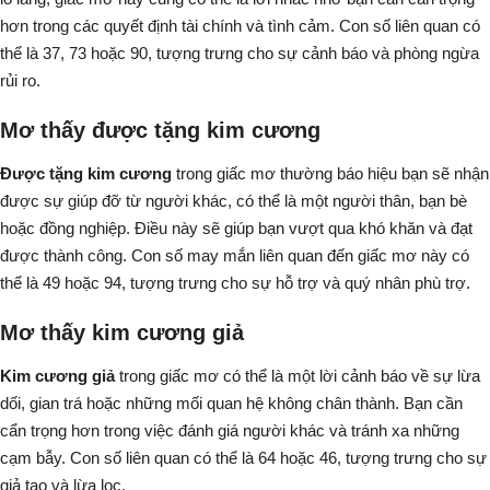
hơn trong các quyết định tài chính và tình cảm. Con số liên quan có
thể là 37, 73 hoặc 90, tượng trưng cho sự cảnh báo và phòng ngừa
rủi ro.
Mơ thấy được tặng kim cương
Được tặng kim cương
trong giấc mơ thường báo hiệu bạn sẽ nhận
được sự giúp đỡ từ người khác, có thể là một người thân, bạn bè
hoặc đồng nghiệp. Điều này sẽ giúp bạn vượt qua khó khăn và đạt
được thành công. Con số may mắn liên quan đến giấc mơ này có
thể là 49 hoặc 94, tượng trưng cho sự hỗ trợ và quý nhân phù trợ.
Mơ thấy kim cương giả
Kim cương giả
trong giấc mơ có thể là một lời cảnh báo về sự lừa
dối, gian trá hoặc những mối quan hệ không chân thành. Bạn cần
cẩn trọng hơn trong việc đánh giá người khác và tránh xa những
cạm bẫy. Con số liên quan có thể là 64 hoặc 46, tượng trưng cho sự
giả tạo và lừa lọc.