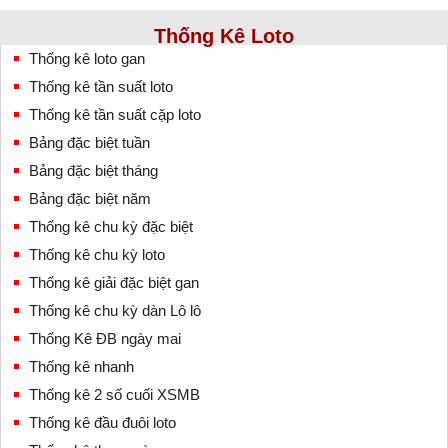
Thống Kê Loto
Thống kê loto gan
Thống kê tần suất loto
Thống kê tần suất cặp loto
Bảng đặc biệt tuần
Bảng đặc biệt tháng
Bảng đặc biệt năm
Thống kê chu kỳ đặc biệt
Thống kê chu kỳ loto
Thống kê giải đặc biệt gan
Thống kê chu kỳ dàn Lô lô
Thống Kê ĐB ngày mai
Thống kê nhanh
Thống kê 2 số cuối XSMB
Thống kê đầu đuôi loto