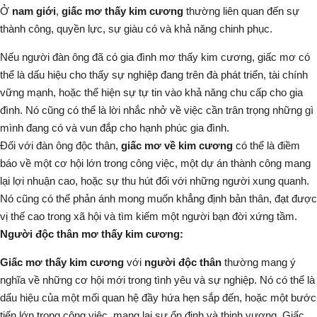
Ở
nam giới
,
giấc mơ thấy kim cương
thường liên quan đến sự
thành công, quyền lực, sự giàu có và khả năng chinh phục.
Nếu người đàn ông đã có gia đình mơ thấy kim cương, giấc mơ có
thể là dấu hiệu cho thấy sự nghiệp đang trên đà phát triển, tài chính
vững mạnh, hoặc thể hiện sự tự tin vào khả năng chu cấp cho gia
đình. Nó cũng có thể là lời nhắc nhở về việc cần trân trọng những gì
mình đang có và vun đắp cho hạnh phúc gia đình.
Đối với đàn ông độc thân,
giấc mơ về kim cương
có thể là điềm
báo về một cơ hội lớn trong công việc, một dự án thành công mang
lại lợi nhuận cao, hoặc sự thu hút đối với những người xung quanh.
Nó cũng có thể phản ánh mong muốn khẳng định bản thân, đạt được
vị thế cao trong xã hội và tìm kiếm một người bạn đời xứng tầm.
Người độc thân mơ thấy kim cương:
Giấc mơ thấy kim cương
với
người độc thân
thường mang ý
nghĩa về những cơ hội mới trong tình yêu và sự nghiệp. Nó có thể là
dấu hiệu của một mối quan hệ đầy hứa hẹn sắp đến, hoặc một bước
tiến lớn trong công việc, mang lại sự ổn định và thịnh vượng. Giấc