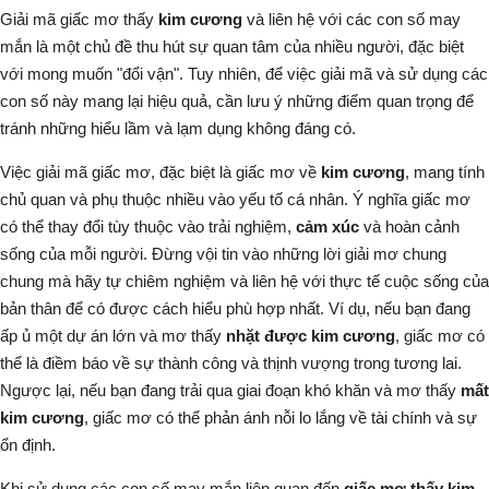
Giải mã giấc mơ thấy
kim cương
và liên hệ với các con số may
mắn là một chủ đề thu hút sự quan tâm của nhiều người, đặc biệt
với mong muốn "đổi vận". Tuy nhiên, để việc giải mã và sử dụng các
con số này mang lại hiệu quả, cần lưu ý những điểm quan trọng để
tránh những hiểu lầm và lạm dụng không đáng có.
Việc giải mã giấc mơ, đặc biệt là giấc mơ về
kim cương
, mang tính
chủ quan và phụ thuộc nhiều vào yếu tố cá nhân. Ý nghĩa giấc mơ
có thể thay đổi tùy thuộc vào trải nghiệm,
cảm xúc
và hoàn cảnh
sống của mỗi người. Đừng vội tin vào những lời giải mơ chung
chung mà hãy tự chiêm nghiệm và liên hệ với thực tế cuộc sống của
bản thân để có được cách hiểu phù hợp nhất. Ví dụ, nếu bạn đang
ấp ủ một dự án lớn và mơ thấy
nhặt được kim cương
, giấc mơ có
thể là điềm báo về sự thành công và thịnh vượng trong tương lai.
Ngược lại, nếu bạn đang trải qua giai đoạn khó khăn và mơ thấy
mất
kim cương
, giấc mơ có thể phản ánh nỗi lo lắng về tài chính và sự
ổn định.
Khi sử dụng các con số may mắn liên quan đến
giấc mơ thấy kim