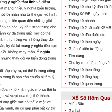
những
ý nghĩa tâm linh
và
điềm
Thống kê chu kỳ dàn Lô lô
vật mang nhiều ý nghĩa biểu tượng,
Thống Kê ĐB ngày mai
ột lời nhắn nhủ từ thế giới vô hình,
ồn bạn, liên quan đến những
giải
Thống kê nhanh
nền văn hóa, kỳ đà tượng trưng cho
Thống kê 2 số cuối XSMB
ảnh kỳ đà
trong giấc mơ có thể
Thống kê đầu đuôi loto
ăn, thích ứng với những thay đổi
Thống kê theo ngày
ác, kỳ đà lại mang ý nghĩa tiêu cực
Ghép lô xiên tự động
ng điều không may mắn.
Ý nghĩa
Tìm càng
 những thay đổi và biến động trong
Chu kỳ max dàn cùng về
Thống kê theo tổng
 sắp xảy ra, có thể là trong công
Thống kê tổng hợp
 trọng là bạn cần chuẩn bị tâm lý
.
Thống kê quan trọng
i đoạn khó khăn, giấc mơ có thể là
ghi và vượt qua mọi thử thách.
Xổ Số Hôm Qua
vì vậy giấc mơ có thể là một lời
Miền Bắc
của mình, dù có gặp phải bất kỳ trở
Gia Lai