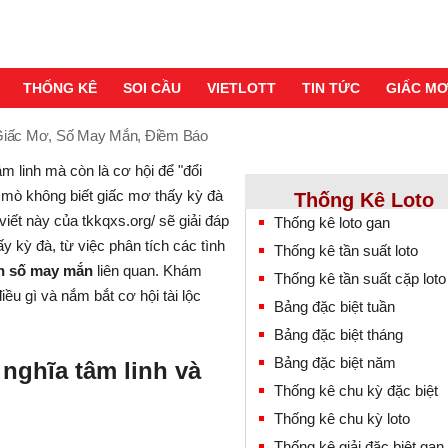
THỐNG KÊ
SOI CẦU
VIETLOTT
TIN TỨC
GIẤC M
Giấc Mơ, Số May Mắn, Điềm Báo
m linh mà còn là cơ hội để "đổi
mò không biết giấc mơ thấy kỳ đà
Thống Kê Loto
 viết này của
tkkqxs.org/
sẽ giải đáp
Thống kê loto gan
y kỳ đà, từ việc phân tích các tình
Thống kê tần suất loto
n số may mắn
liên quan. Khám
Thống kê tần suất cặp loto
ều gì và nắm bắt cơ hội tài lộc
Bảng đặc biệt tuần
Bảng đặc biệt tháng
Bảng đặc biệt năm
 nghĩa tâm linh và
Thống kê chu kỳ đặc biệt
Thống kê chu kỳ loto
Thống kê giải đặc biệt gan