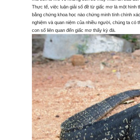
Thực tế, việc luận giải số đề từ giấc mơ là một hình t
bằng chứng khoa học nào chứng minh tính chính xác 
nghiệm và quan niệm của nhiều người, chúng ta có t
con số liên quan đến giấc mơ thấy kỳ đà.