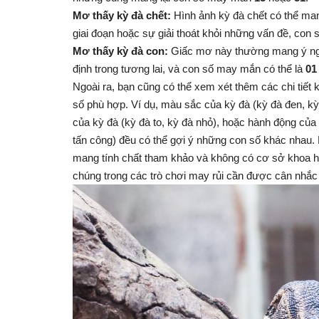
Mơ thấy kỳ đà chết:
Hình ảnh kỳ đà chết có thể man
giai đoạn hoặc sự giải thoát khỏi những vấn đề, con s
Mơ thấy kỳ đà con:
Giấc mơ này thường mang ý ng
định trong tương lai, và con số may mắn có thể là
01
Ngoài ra, bạn cũng có thể xem xét thêm các chi tiết 
số phù hợp. Ví dụ, màu sắc của kỳ đà (kỳ đà đen, kỳ
của kỳ đà (kỳ đà to, kỳ đà nhỏ), hoặc hành động của 
tấn công) đều có thể gợi ý những con số khác nhau.
mang tính chất tham khảo và không có cơ sở khoa 
chúng trong các trò chơi may rủi cần được cân nhắc