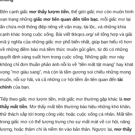
Bên cạnh giấc
mơ thấy lượm tiền
, thế giới giấc mơ còn muôn hình
vạn trạng những
giấc mơ liên quan đến tiền bạc
, mỗi giấc mơ lại
ẩn chứa một thông điệp riêng về vận may, tài lộc, và những khía
cạnh khác trong cuộc sống. Bài viết
tkkqxs.org/
sẽ tổng hợp và giải
mã ý nghĩa của những giấc mơ phổ biến nhất, giúp bạn hiểu rõ hơn
về những điềm báo mà tiềm thức muốn gửi gắm, từ đó có những
quyết định sáng suốt hơn trong cuộc sống. Những giấc mơ này
không chỉ đơn thuần phản ánh nỗi lo về "tiền mất tật mang" hay khát
vọng "mơ giàu sang", mà còn là tấm gương soi chiếu những mong
muốn, nỗi sợ hãi, và cả những cơ hội tiềm ẩn liên quan đến
tài
chính
của bạn.
Tiếp theo giấc mơ lượm tiền, một giấc mơ thường gặp khác là
mơ
thấy mất tiền
. Mơ thấy mất tiền thường báo hiệu những khó khăn,
thử thách sắp tới trong công việc hoặc cuộc sống cá nhân.
Mất tiền
trong giấc mơ có thể tượng trưng cho sự mất mát về cơ hội, năng
lượng, hoặc thậm chí là niềm tin vào bản thân. Ngược lại,
mơ thấy