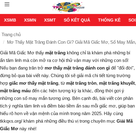
XSMB
XSMN
XSMT
SỔ KẾT QUẢ
THỐNG KÊ
SOI
Trang chủ
Mơ Thấy Mặt Trăng Đánh Con Gì? Giải Mã Giấc Mơ, Số May Mắn
Giải Mã Giấc Mơ
thấy
mặt trăng
không chỉ là khám phá những bí
ẩn tâm linh mà còn mở ra cơ hội thử vận may với những con số!
Nếu bạn đang trăn trở
mơ thấy mặt trăng đánh con gì
để "đổi đời",
đừng bỏ qua bài viết này. Chúng tôi sẽ giải mã chi tiết từng trường
hợp
giấc mơ thấy mặt trăng
, từ
mặt trăng tròn
,
mặt trăng khuyết
,
mặt trăng máu
đến các hiện tượng kỳ lạ khác, đồng thời gợi ý
những con số may mắn tương ứng. Bên cạnh đó, bài viết còn phân
tích ý nghĩa tâm linh và điềm báo tiềm ẩn sau mỗi giấc mơ, giúp bạn
hiểu rõ hơn về vận mệnh của mình trong năm 2025. Hãy cùng
tkkqxs.org/ khám phá những điều thú vị trong chuyên mục
Giải Mã
Giấc Mơ
này nhé!