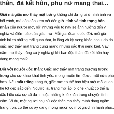
thân, đã kết hôn, phụ nữ mang thai...
Giải mã giấc mơ thấy mặt trăng
không chỉ dừng lại ở hình ảnh và
bối cảnh, mà còn cần xem xét đến
giới tính và tình trạng hôn
nhân
của người mơ, bởi những yếu tố này sẽ ảnh hưởng đến ý
nghĩa và điềm báo của giấc mơ.
Mỗi giai đoạn cuộc đời, mỗi giới
tính lại có những mối quan tâm, lo lắng và kỳ vọng khác nhau, do đó
giấc mơ thấy mặt trăng cũng mang những sắc thái riêng biệt.
Vậy,
nằm mơ thấy trăng có ý nghĩa gì
khi bạn độc thân, đã kết hôn hay
đang mang thai?
Đối với người độc thân:
Giấc mơ thấy mặt trăng thường tượng
trưng cho sự khao khát tình yêu, mong muốn tìm được một nửa phù
hợp. Nếu
mặt trăng
sáng tỏ, giấc mơ có thể báo hiệu một mối quan
hệ tốt đẹp sắp đến. Ngược lại, trăng mờ ảo, bị che khuất có thể là
dấu hiệu của sự cô đơn, hoặc những khó khăn trong chuyện tình
cảm. Ví dụ, một người phụ nữ độc thân mơ thấy mình đang ngắm
trăng tròn, có thể cô ấy đang mong muốn có một gia đình hạnh phúc.