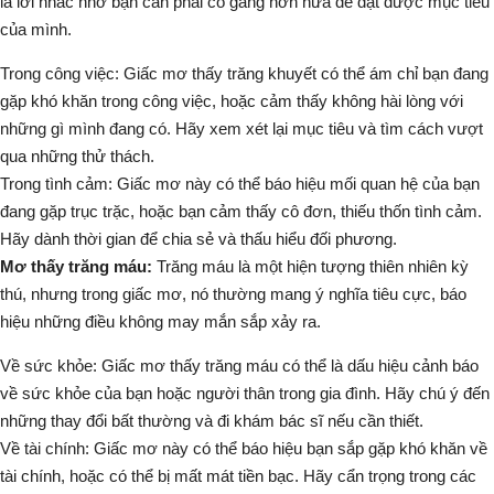
là lời nhắc nhở bạn cần phải cố gắng hơn nữa để đạt được mục tiêu
của mình.
Trong công việc:
Giấc mơ thấy trăng khuyết có thể ám chỉ bạn đang
gặp khó khăn trong công việc, hoặc cảm thấy không hài lòng với
những gì mình đang có. Hãy xem xét lại mục tiêu và tìm cách vượt
qua những thử thách.
Trong tình cảm:
Giấc mơ này có thể báo hiệu mối quan hệ của bạn
đang gặp trục trặc, hoặc bạn cảm thấy cô đơn, thiếu thốn tình cảm.
Hãy dành thời gian để chia sẻ và thấu hiểu đối phương.
Mơ thấy trăng máu:
Trăng máu là một hiện tượng thiên nhiên kỳ
thú, nhưng trong giấc mơ, nó thường mang ý nghĩa tiêu cực, báo
hiệu những điều không may mắn sắp xảy ra.
Về sức khỏe:
Giấc mơ thấy trăng máu có thể là dấu hiệu cảnh báo
về sức khỏe của bạn hoặc người thân trong gia đình. Hãy chú ý đến
những thay đổi bất thường và đi khám bác sĩ nếu cần thiết.
Về tài chính:
Giấc mơ này có thể báo hiệu bạn sắp gặp khó khăn về
tài chính, hoặc có thể bị mất mát tiền bạc. Hãy cẩn trọng trong các