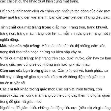
các chi tiết cụ thể khác xuất hiện cùng mặt trăng.
Để có cái nhìn toàn diện và chính xác nhất về tác động của giấc mơ
thấy mặt trăng đến vận mệnh, bạn cần xem xét đến những điều sau:
Tính chất của mặt trăng trong giấc mơ:
Trăng tròn, trăng khuyết,
trăng non, trăng máu, trăng lưỡi liềm... mỗi hình dạng sẽ mang một ý
nghĩa riêng.
Màu sắc của mặt trăng:
Màu sắc có thể biểu thị những cảm xúc,
trạng thái tinh thần hoặc những sự kiện sắp xảy ra.
Vị trí của mặt trăng:
Mặt trăng trên cao, dưới nước, gần hay xa bạn
trong giấc mơ cũng sẽ có những ảnh hưởng khác nhau.
Cảm xúc của bạn trong giấc mơ:
Cảm xúc vui vẻ, hạnh phúc, sợ
hãi hay lo lắng sẽ giúp bạn hiểu rõ hơn về thông điệp mà giấc mơ
muốn truyền tải.
Các chi tiết khác trong giấc mơ:
Các sự vật, hiện tượng, con
người xuất hiện cùng mặt trăng có thể cung cấp thêm thông tin quan
trọng để giải mã giấc mơ.
Ngoài ra, để giảm thiểu những tác động tiêu cực (nếu có) và gia tăng