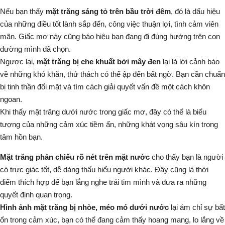
Nếu bạn thấy
mặt trăng sáng tỏ trên bầu trời đêm
, đó là dấu hiệu
của những điều tốt lành sắp đến, công việc thuận lợi, tình cảm viên
mãn. Giấc mơ này cũng báo hiệu bạn đang đi đúng hướng trên con
đường mình đã chọn.
Ngược lại,
mặt trăng bị che khuất bởi mây đen
lại là lời cảnh báo
về những khó khăn, thử thách có thể ập đến bất ngờ. Bạn cần chuẩn
bị tinh thần đối mặt và tìm cách giải quyết vấn đề một cách khôn
ngoan.
Khi thấy mặt trăng dưới nước trong giấc mơ, đây có thể là biểu
tượng của những cảm xúc tiềm ẩn, những khát vọng sâu kín trong
tâm hồn bạn.
Mặt trăng phản chiếu rõ nét trên mặt nước
cho thấy bạn là người
có trực giác tốt, dễ dàng thấu hiểu người khác. Đây cũng là thời
điểm thích hợp để bạn lắng nghe trái tim mình và đưa ra những
quyết định quan trọng.
Hình ảnh mặt trăng bị nhòe, méo mó dưới nước
lại ám chỉ sự bất
ổn trong cảm xúc, bạn có thể đang cảm thấy hoang mang, lo lắng về