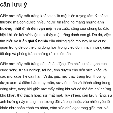
cần lưu ý
Giấc mơ thấy mặt trăng không chỉ là một hiện tượng tâm lý thông
thường mà còn được nhiều người tin rằng nó mang những
ảnh
hưởng nhất định đến vận mệnh
và cuộc sống của chúng ta, đặc
biệt khi liên kết với việc
mơ thấy mặt trăng đánh con gì
. Do đó, việc
tìm hiểu và
luận giải ý nghĩa
của những giấc mơ này là vô cùng
quan trọng để có thể chủ động hơn trong việc đón nhận những điều
tốt đẹp và phòng tránh những rủi ro tiềm ẩn.
Giấc mơ thấy mặt trăng có thể tác động đến nhiều khía cạnh của
cuộc sống, từ sự nghiệp, tài lộc, tình duyên cho đến sức khỏe và
các mối quan hệ cá nhân. Ví dụ, giấc mơ thấy trăng tròn thường
được xem là điềm báo may mắn, sự viên mãn và thành công trong
công việc, trong khi giấc mơ thấy trăng khuyết có thể ám chỉ những
khó khăn, thử thách hoặc sự mất mát. Tuy nhiên, cần lưu ý rằng, sự
ảnh hưởng này mang tính tương đối và phụ thuộc vào nhiều yếu tố
khác như hoàn cảnh cá nhân, cảm xúc chủ đạo trong giấc mơ, và