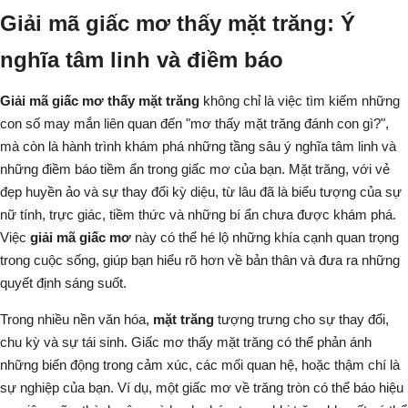
Giải mã giấc mơ thấy mặt trăng: Ý
nghĩa tâm linh và điềm báo
Giải mã giấc mơ thấy mặt trăng
không chỉ là việc tìm kiếm những
con số may mắn liên quan đến "mơ thấy mặt trăng đánh con gì?",
mà còn là hành trình khám phá những tầng sâu ý nghĩa tâm linh và
những điềm báo tiềm ẩn trong giấc mơ của bạn. Mặt trăng, với vẻ
đẹp huyền ảo và sự thay đổi kỳ diệu, từ lâu đã là biểu tượng của sự
nữ tính, trực giác, tiềm thức và những bí ẩn chưa được khám phá.
Việc
giải mã giấc mơ
này có thể hé lộ những khía cạnh quan trọng
trong cuộc sống, giúp bạn hiểu rõ hơn về bản thân và đưa ra những
quyết định sáng suốt.
Trong nhiều nền văn hóa,
mặt trăng
tượng trưng cho sự thay đổi,
chu kỳ và sự tái sinh. Giấc mơ thấy mặt trăng có thể phản ánh
những biến động trong cảm xúc, các mối quan hệ, hoặc thậm chí là
sự nghiệp của bạn. Ví dụ, một giấc mơ về trăng tròn có thể báo hiệu