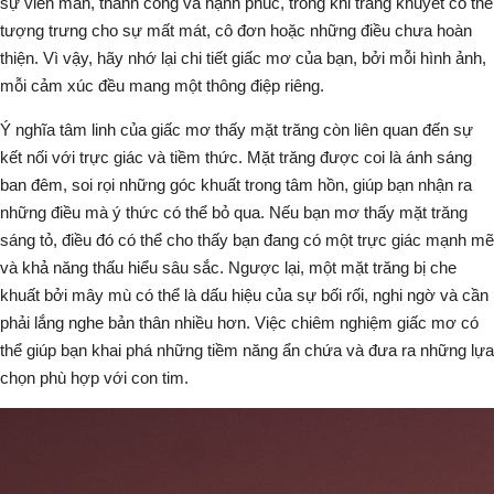
sự viên mãn, thành công và hạnh phúc, trong khi trăng khuyết có thể
tượng trưng cho sự mất mát, cô đơn hoặc những điều chưa hoàn
thiện. Vì vậy, hãy nhớ lại chi tiết giấc mơ của bạn, bởi mỗi hình ảnh,
mỗi cảm xúc đều mang một thông điệp riêng.
Ý nghĩa tâm linh của giấc mơ thấy mặt trăng còn liên quan đến sự
kết nối với trực giác và tiềm thức. Mặt trăng được coi là
ánh sáng
ban đêm
, soi rọi những góc khuất trong tâm hồn, giúp bạn nhận ra
những điều mà ý thức có thể bỏ qua. Nếu bạn mơ thấy mặt trăng
sáng tỏ, điều đó có thể cho thấy bạn đang có một trực giác mạnh mẽ
và khả năng thấu hiểu sâu sắc. Ngược lại, một mặt trăng bị che
khuất bởi mây mù có thể là dấu hiệu của sự bối rối, nghi ngờ và cần
phải lắng nghe bản thân nhiều hơn. Việc chiêm nghiệm giấc mơ có
thể giúp bạn khai phá những tiềm năng ẩn chứa và đưa ra những lựa
chọn phù hợp với con tim.