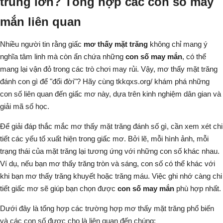
trúng lớn? Tổng hợp các con số may
mắn liên quan
Nhiều người tin rằng giấc
mơ thấy mặt trăng
không chỉ mang ý
nghĩa tâm linh mà còn ẩn chứa những
con số may mắn
, có thể
mang lại vận đỏ trong các trò chơi may rủi. Vậy,
mơ thấy mặt trăng
đánh con gì
để "đổi đời"? Hãy cùng
tkkqxs.org/
khám phá những
con số liên quan đến giấc mơ này, dựa trên kinh nghiệm dân gian và
giải mã số học.
Để giải đáp thắc mắc
mơ thấy mặt trăng đánh số gì
, cần xem xét chi
tiết các yếu tố xuất hiện trong giấc mơ. Bởi lẽ, mỗi hình ảnh, mỗi
trạng thái của mặt trăng lại tương ứng với những con số khác nhau.
Ví dụ, nếu bạn mơ thấy trăng tròn và sáng, con số có thể khác với
khi bạn mơ thấy trăng khuyết hoặc trăng máu. Việc ghi nhớ càng chi
tiết giấc mơ sẽ giúp bạn chọn được
con số may mắn
phù hợp nhất.
Dưới đây là tổng hợp các trường hợp mơ thấy mặt trăng phổ biến
và các con số được cho là liên quan đến chúng: