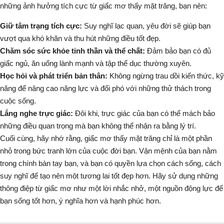
những ảnh hưởng tích cực từ giấc mơ thấy mặt trăng, bạn nên:
Giữ tâm trạng tích cực:
Suy nghĩ lạc quan, yêu đời sẽ giúp bạn
vượt qua khó khăn và thu hút những điều tốt đẹp.
Chăm sóc sức khỏe tinh thần và thể chất:
Đảm bảo bạn có đủ
giấc ngủ, ăn uống lành mạnh và tập thể dục thường xuyên.
Học hỏi và phát triển bản thân:
Không ngừng trau dồi kiến thức, kỹ
năng để nâng cao năng lực và đối phó với những thử thách trong
cuộc sống.
Lắng nghe trực giác:
Đôi khi, trực giác của bạn có thể mách bảo
những điều quan trọng mà bạn không thể nhận ra bằng lý trí.
Cuối cùng, hãy nhớ rằng, giấc mơ thấy mặt trăng chỉ là một phần
nhỏ trong bức tranh lớn của cuộc đời bạn. Vận mệnh của bạn nằm
trong chính bàn tay bạn, và bạn có quyền lựa chọn cách sống, cách
suy nghĩ để tạo nên một tương lai tốt đẹp hơn. Hãy sử dụng những
thông điệp từ giấc mơ như một lời nhắc nhở, một nguồn động lực để
bạn sống tốt hơn, ý nghĩa hơn và hạnh phúc hơn.