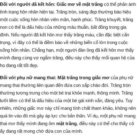
Đối với người đã kết hôn:
Giấc mơ về mặt trăng
có thể phản ánh
tình trạng hôn nhân hiện tại. Trăng tròn, sáng đẹp thường báo hiệu
một cuộc sống hôn nhân viên mãn, hạnh phúc. Trăng khuyết, trăng
non có thể là dấu hiệu của những mâu thuẫn, bất đồng trong gia
đình. Nếu người đã kết hôn mơ thấy trăng máu, cần đặc biệt cẩn
trọng, vì đây có thể là điềm báo về những biến cố lớn trong cuộc
sống hôn nhân. Chẳng hạn, một người đàn ông đã kết hôn mơ thấy
mình đang cùng vợ ngắm trăng, điều này cho thấy mối quan hệ của
họ đang rất tốt đẹp.
Đối với phụ nữ mang thai:
Mặt trăng trong giấc mơ
của phụ nữ
mang thai thường liên quan đến đứa con sắp chào đời. Trăng tròn
thường tượng trưng cho một bé trai khỏe mạnh, thông minh. Trăng
lưỡi liềm có thể là dấu hiệu của một bé gái xinh xắn, đáng yêu. Tuy
nhiên, những giấc mơ này chỉ mang tính chất tham khảo, không nên
quá tin vào đó mà gây áp lực cho bản thân. Ví dụ, một phụ nữ mang
thai mơ thấy mình đang ôm
mặt trăng
, điều này có thể cho thấy cô
ấy đang rất mong chờ đứa con của mình.