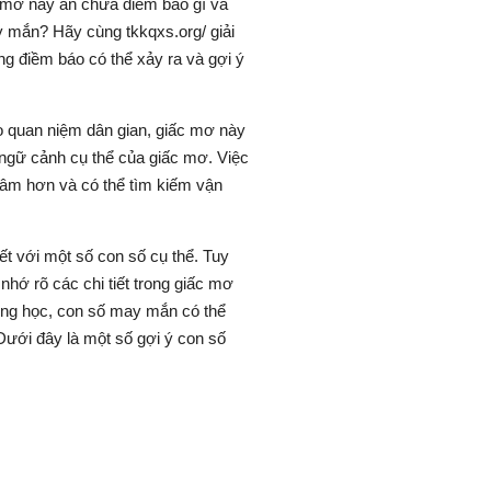
c mơ này ẩn chứa điềm báo gì và
 mắn? Hãy cùng tkkqxs.org/ giải
ng điềm báo có thể xảy ra và gợi ý
eo quan niệm dân gian, giấc mơ này
 ngữ cảnh cụ thể của giấc mơ. Việc
tâm hơn và có thể tìm kiếm vận
t với một số con số cụ thể. Tuy
nhớ rõ các chi tiết trong giấc mơ
ờng học, con số may mắn có thể
Dưới đây là một số gợi ý con số