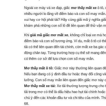
Ngoài xe máy và xe đạp, giấc
mơ thấy mất xe
ô tô, 
nhiều người lo lắng về điềm báo và con số may mắn
xui hay cơ hội phát tài? Hãy cùng giải mã ý nghĩa gi
khám phá những con số lô đề liên quan để thử vận may
Khi
giải mã giấc mơ mất xe
, không chỉ loại xe mà
điềm báo và con số tương ứng. Ví dụ, mất ô tô có th
tải có thể liên quan đến tài chính, còn mất xe ba gác 
động chân tay. Từng trường hợp cụ thể sẽ mang đến
có thêm cơ sở để lựa chọn con số may mắn.
Mơ thấy mất ô tô:
Giấc mơ này thường liên quan đế
Nếu bạn đang có ý định đầu tư hoặc thay đổi công vi
lưỡng. Con số may mắn liên quan đến giấc mơ này có
Mơ thấy mất xe tải:
Xe tải thường tượng trưng cho t
tải trong mơ có thể là dấu hiệu hao hụt tài chính ho
chú ý đến các khoản đầu tư và chi tiêu của mình. T
68.