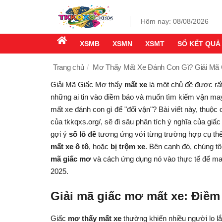
Hôm nay: 08/08/2026
XSMB
XSMN
XSMT
SỔ KẾT QUẢ
Trang chủ
Mơ Thấy Mất Xe Đánh Con Gì? Giải Mã
Giải Mã Giấc Mơ
thấy
mất xe
là một chủ đề được rất
những ai tin vào điềm báo và muốn tìm kiếm vận ma
mất xe đánh con gì để "đổi vận"? Bài viết này, thuộ
của tkkqxs.org/, sẽ đi sâu phân tích ý nghĩa của gi
gợi ý
số lô đề
tương ứng với từng trường hợp cụ th
mất xe ô tô
, hoặc
bị trộm xe
. Bên cạnh đó, chúng tô
mã giấc mơ
và cách ứng dụng nó vào thực tế để ma
2025.
Giải mã giấc mơ mất xe: Điề
Giấc
mơ thấy mất xe
thường khiến nhiều người lo lắn