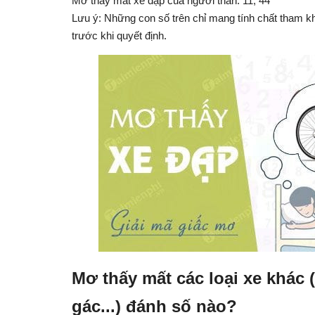
Mơ thấy mất xe đạp của người thân: 11, 44
Lưu ý: Những con số trên chỉ mang tính chất tham k
trước khi quyết định.
Mơ thấy mất các loại xe khác (ô
gác...) đánh số nào?