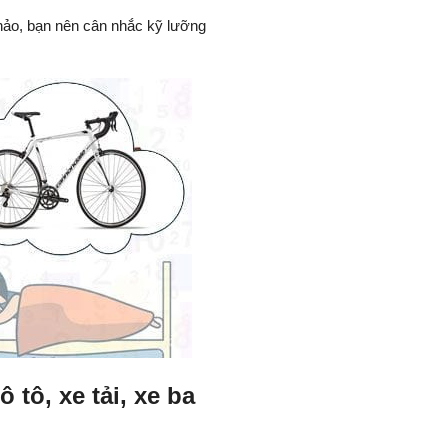
hảo, bạn nên cân nhắc kỹ lưỡng
 tô, xe tải, xe ba