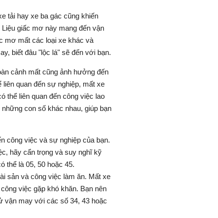
xe tải hay xe ba gác cũng khiến
. Liệu giấc mơ này mang đến vận
ấc mơ mất các loại xe khác và
, biết đâu "lộc lá" sẽ đến với bạn.
 hoàn cảnh mất cũng ảnh hưởng đến
ể liên quan đến sự nghiệp, mất xe
có thể liên quan đến công việc lao
 những con số khác nhau, giúp bạn
n công việc và sự nghiệp của bạn.
ệc, hãy cẩn trọng và suy nghĩ kỹ
 thể là 05, 50 hoặc 45.
ài sản và công việc làm ăn. Mất xe
ặc công việc gặp khó khăn. Bạn nên
hử vận may với các số 34, 43 hoặc