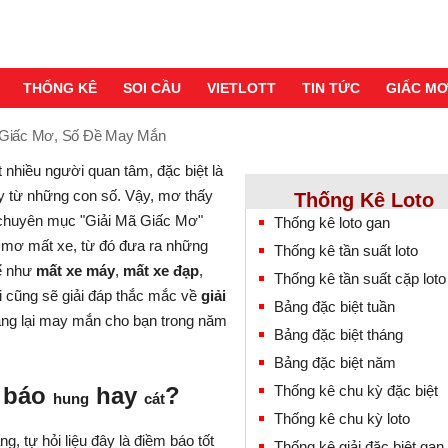
THỐNG KÊ
SOI CẦU
VIETLOTT
TIN TỨC
GIẤC M
 Giấc Mơ, Số Đề May Mắn
 nhiều người quan tâm, đặc biệt là
y từ những con số. Vậy, mơ thấy
Thống Kê Loto
c chuyên mục "Giải Mã Giấc Mơ"
Thống kê loto gan
ấc mơ mất xe, từ đó đưa ra những
Thống kê tần suất loto
ể như
mất xe máy
,
mất xe đạp
,
Thống kê tần suất cặp loto
i cũng sẽ giải đáp thắc mắc về
giải
Bảng đặc biệt tuần
ng lại may mắn cho bạn trong năm
Bảng đặc biệt tháng
Bảng đặc biệt năm
m báo
hay
?
Thống kê chu kỳ đặc biệt
hung
cát
Thống kê chu kỳ loto
g, tự hỏi liệu đây là điềm báo tốt
Thống kê giải đặc biệt gan