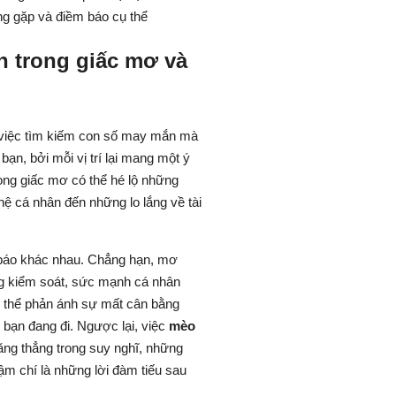
ắn trong giấc mơ và
 việc tìm kiếm con số may mắn mà
bạn, bởi mỗi vị trí lại mang một ý
ong giấc mơ có thể hé lộ những
hệ cá nhân đến những lo lắng về tài
 báo khác nhau. Chẳng hạn, mơ
g kiểm soát, sức mạnh cá nhân
ó thể phản ánh sự mất cân bằng
 bạn đang đi. Ngược lại, việc
mèo
ăng thẳng trong suy nghĩ, những
ậm chí là những lời đàm tiếu sau