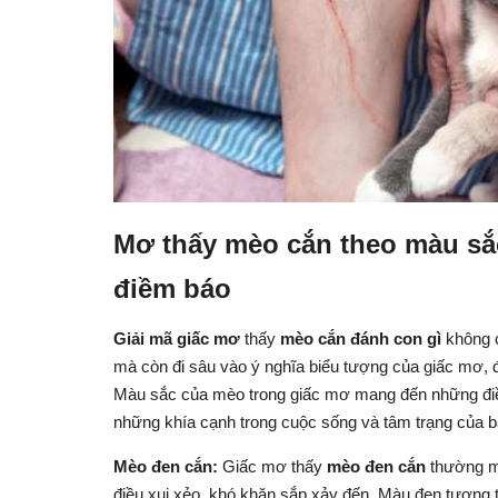
Mơ thấy mèo cắn theo màu sắ
điềm báo
Giải mã giấc mơ
thấy
mèo cắn đánh con gì
không c
mà còn đi sâu vào ý nghĩa biểu tượng của giấc mơ, 
Màu sắc của mèo trong giấc mơ mang đến những đi
những khía cạnh trong cuộc sống và tâm trạng của b
Mèo đen cắn:
Giấc mơ thấy
mèo đen cắn
thường m
điều xui xẻo, khó khăn sắp xảy đến. Màu đen tượng 