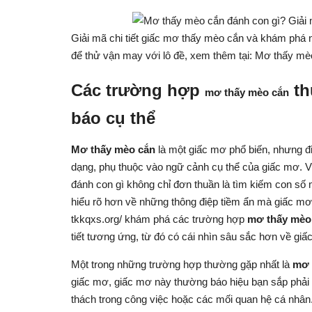
Giải mã chi tiết giấc mơ thấy mèo cắn và khám ph
để thử vận may với lô đề, xem thêm tại:
Mơ thấy mèo
Các trường hợp
th
mơ thấy mèo cắn
báo cụ thể
Mơ thấy mèo cắn
là một giấc mơ phổ biến, nhưng đ
dạng, phụ thuộc vào ngữ cảnh cụ thể của giấc mơ. V
đánh con gì
không chỉ đơn thuần là tìm kiếm con số
hiểu rõ hơn về những thông điệp tiềm ẩn mà giấc mơ
tkkqxs.org/ khám phá các trường hợp
mơ thấy mèo
tiết tương ứng, từ đó có cái nhìn sâu sắc hơn về gi
Một trong những trường hợp thường gặp nhất là
mơ 
giấc mơ, giấc mơ này thường báo hiệu bạn sắp phải 
thách trong công việc hoặc các mối quan hệ cá nhân