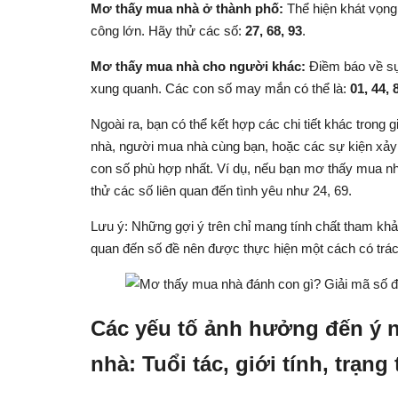
Mơ thấy mua nhà ở thành phố:
Thể hiện khát vọng
công lớn. Hãy thử các số:
27, 68, 93
.
Mơ thấy mua nhà cho người khác:
Điềm báo về sự
xung quanh. Các con số may mắn có thể là:
01, 44, 
Ngoài ra, bạn có thể kết hợp các chi tiết khác trong
nhà, người mua nhà cùng bạn, hoặc các sự kiện xảy 
con số phù hợp nhất.
Ví dụ
, nếu bạn mơ thấy mua nh
thử các số liên quan đến tình yêu như 24, 69.
Lưu ý: Những gợi ý trên chỉ mang tính chất tham khả
quan đến số đề nên được thực hiện một cách có trá
Các yếu tố ảnh hưởng đến ý 
nhà: Tuổi tác, giới tính, trạng