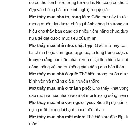
để có thể tiến bước trong tương lai. Nó cũng có thể 
đẹp và những bài học kinh nghiệm quý giá.
Mơ thấy mua nhà to, rộng lớn:
Giấc mơ này thường 
mong muốn đạt được những thành công lớn trong cuộ
hiệu cho thấy bạn đang có nhiều tiềm năng chưa đượ
nữa để đạt được mục tiêu của mình.
Mơ thấy mua nhà nhỏ, chật hẹp:
Giấc mơ này có th
tài chính hoặc cảm giác bị gò bó, tù túng trong cuộc số
khuyên rằng bạn cần phải xem xét lại tình hình tài ch
căng thẳng và tạo ra không gian riêng cho bản thân.
Mơ thấy mua nhà ở quê:
Thể hiện mong muốn được t
bình yên và những giá trị truyền thống.
Mơ thấy mua nhà ở thành phố:
Cho thấy khát vọng
cao mới và hòa nhập vào một môi trường sống hiện đ
Mơ thấy mua nhà với người yêu:
Biểu thị sự gắn 
dựng một tương lai hạnh phúc bên nhau.
Mơ thấy mua nhà một mình:
Thể hiện sự độc lập, t
thân.