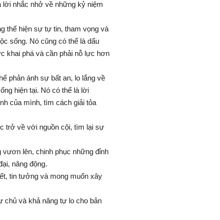
là lời nhắc nhở về những kỷ niệm
thể hiện sự tự tin, tham vọng và
c sống. Nó cũng có thể là dấu
c khai phá và cần phải nỗ lực hơn
ể phản ánh sự bất an, lo lắng về
ng hiện tại. Nó có thể là lời
ính của mình, tìm cách giải tỏa
rở về với nguồn cội, tìm lại sự
 vươn lên, chinh phục những đỉnh
ại, năng động.
kết, tin tưởng và mong muốn xây
ự chủ và khả năng tự lo cho bản