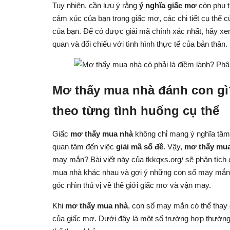
Tuy nhiên, cần lưu ý rằng
ý nghĩa giấc mơ
còn phụ t
cảm xúc của bạn trong giấc mơ, các chi tiết cụ thể 
của bạn. Để có được giải mã chính xác nhất, hãy xem
quan và đối chiếu với tình hình thực tế của bản thân.
Mơ thấy mua nhà đánh con gì
theo từng tình huống cụ thể
Giấc
mơ thấy mua nhà
không chỉ mang ý nghĩa tâm
quan tâm đến việc
giải mã số đề
. Vậy,
mơ thấy mua
may mắn? Bài viết này của tkkqxs.org/ sẽ phân tích 
mua nhà khác nhau và gợi ý những con số may mắn 
góc nhìn thú vị về thế giới giấc mơ và vận may.
Khi
mơ thấy mua nhà
, con số may mắn có thể thay 
của giấc mơ. Dưới đây là một số trường hợp thường