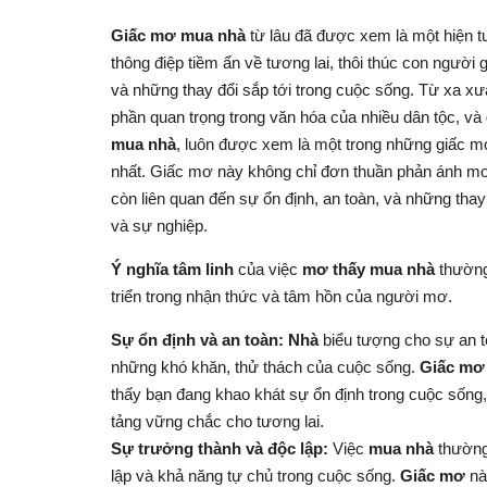
Giấc mơ mua nhà
từ lâu đã được xem là một hiện 
thông điệp tiềm ẩn về tương lai, thôi thúc con người
và những thay đổi sắp tới trong cuộc sống. Từ xa xư
phần quan trọng trong văn hóa của nhiều dân tộc, và 
mua nhà
, luôn được xem là một trong những giấc m
nhất. Giấc mơ này không chỉ đơn thuần phản ánh 
còn liên quan đến sự ổn định, an toàn, và những thay
và sự nghiệp.
Ý nghĩa tâm linh
của việc
mơ thấy mua nhà
thường 
triển trong nhận thức và tâm hồn của người mơ.
Sự ổn định và an toàn:
Nhà
biểu tượng cho sự an to
những khó khăn, thử thách của cuộc sống.
Giấc mơ
thấy bạn đang khao khát sự ổn định trong cuộc số
tảng vững chắc cho tương lai.
Sự trưởng thành và độc lập:
Việc
mua nhà
thường 
lập và khả năng tự chủ trong cuộc sống.
Giấc mơ
nà