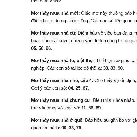
thể tham khảo:
Mơ thấy mua nhà mới:
Giấc mơ này thường báo hiệ
đổi tích cực trong cuộc sống. Các con số liên quan có
Mơ thấy mua nhà cũ:
Điềm báo về việc bạn đang muố
hoặc cần giải quyết những vấn đề tồn đọng trong qu
05, 50, 96
.
Mơ thấy mua nhà to, biệt thự:
Thể hiện sự giàu san
nghiệp. Các con số tài lộc có thể là:
38, 83, 90
.
Mơ thấy mua nhà nhỏ, cấp 4:
Cho thấy sự ổn định, 
Gợi ý các con số:
04, 25, 67
.
Mơ thấy mua nhà chung cư:
Biểu thị sự hòa nhập, 
thử vận may với các số:
11, 56, 89
.
Mơ thấy mua nhà ở quê:
Báo hiệu sự gắn bó với gi
quan có thể là:
09, 33, 79
.