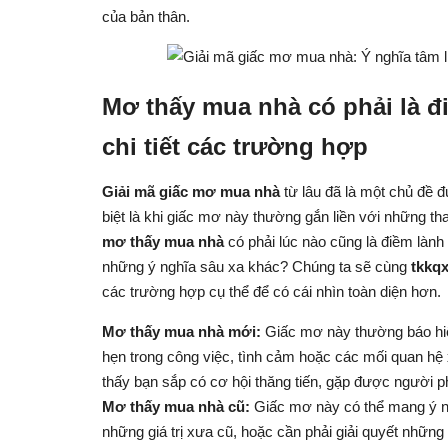
của bản thân.
Mơ thấy mua nhà có phải là đ
chi tiết các trường hợp
Giải mã giấc mơ mua nhà
từ lâu đã là một chủ đề 
biệt là khi giấc mơ này thường gắn liền với những tha
mơ thấy mua nhà
có phải lúc nào cũng là điềm làn
những ý nghĩa sâu xa khác? Chúng ta sẽ cùng
tkkqx
các trường hợp cụ thể để có cái nhìn toàn diện hơn.
Mơ thấy mua nhà mới:
Giấc mơ này thường báo hi
hẹn trong công việc, tình cảm hoặc các mối quan hệ x
thấy bạn sắp có cơ hội thăng tiến, gặp được người 
Mơ thấy mua nhà cũ:
Giấc mơ này có thể mang ý ng
những giá trị xưa cũ, hoặc cần phải giải quyết nhữn