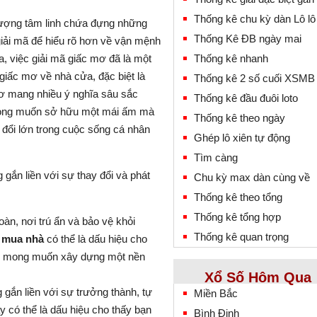
Thống kê chu kỳ dàn Lô lô
tượng tâm linh chứa đựng những
Thống Kê ĐB ngày mai
 giải mã để hiểu rõ hơn về vận mệnh
a, việc giải mã giấc mơ đã là một
Thống kê nhanh
giấc mơ về nhà cửa, đặc biệt là
Thống kê 2 số cuối XSMB
ơ mang nhiều ý nghĩa sâu sắc
Thống kê đầu đuôi loto
mong muốn sở hữu một mái ấm mà
Thống kê theo ngày
 đổi lớn trong cuộc sống cá nhân
Ghép lô xiên tự động
Tìm càng
gắn liền với sự thay đổi và phát
Chu kỳ max dàn cùng về
Thống kê theo tổng
Thống kê tổng hợp
àn, nơi trú ẩn và bảo vệ khỏi
Thống kê quan trọng
 mua nhà
có thể là dấu hiệu cho
ng, mong muốn xây dựng một nền
Xổ Số Hôm Qua
gắn liền với sự trưởng thành, tự
Miền Bắc
y có thể là dấu hiệu cho thấy bạn
Bình Định