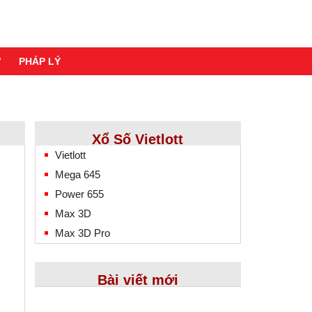
Ơ
PHÁP LÝ
Xổ Số Vietlott
Vietlott
Mega 645
Power 655
Max 3D
Max 3D Pro
Bài viết mới