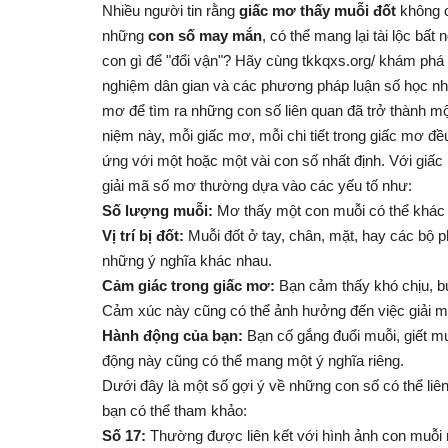
Nhiều người tin rằng
giấc mơ thấy muỗi đốt
không c
những
con số may mắn
, có thể mang lại tài lộc bất
con gì
để "đổi vận"? Hãy cùng tkkqxs.org/ khám phá 
nghiệm dân gian và các phương pháp luận số học nhé.
mơ để tìm ra những con số liên quan đã trở thành m
niệm này, mỗi giấc mơ, mỗi chi tiết trong giấc mơ đ
ứng với một hoặc một vài con số nhất định. Với giấc
giải mã số mơ thường dựa vào các yếu tố như:
Số lượng muỗi:
Mơ thấy một con muỗi có thể khác 
Vị trí bị đốt:
Muỗi đốt ở tay, chân, mặt, hay các bộ 
những ý nghĩa khác nhau.
Cảm giác trong giấc mơ:
Bạn cảm thấy khó chịu, bự
Cảm xúc này cũng có thể ảnh hưởng đến việc giải 
Hành động của bạn:
Bạn cố gắng đuổi muỗi, giết m
động này cũng có thể mang một ý nghĩa riêng.
Dưới đây là một số gợi ý về những con số có thể liê
bạn có thể tham khảo:
Số 17:
Thường được liên kết với hình ảnh con muỗi 