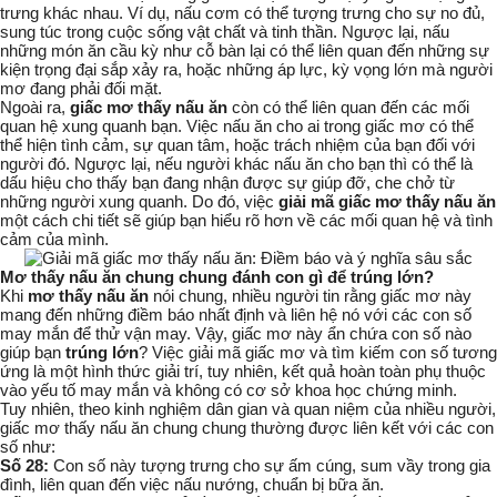
trưng khác nhau. Ví dụ,
nấu cơm
có thể tượng trưng cho sự no đủ,
sung túc trong cuộc sống vật chất và tinh thần. Ngược lại,
nấu
những món ăn cầu kỳ
như cỗ bàn lại có thể liên quan đến những sự
kiện trọng đại sắp xảy ra, hoặc những áp lực, kỳ vọng lớn mà người
mơ đang phải đối mặt.
Ngoài ra,
giấc mơ thấy nấu ăn
còn có thể liên quan đến các mối
quan hệ xung quanh bạn. Việc
nấu ăn cho ai
trong giấc mơ có thể
thể hiện tình cảm, sự quan tâm, hoặc trách nhiệm của bạn đối với
người đó. Ngược lại, nếu
người khác nấu ăn cho bạn
thì có thể là
dấu hiệu cho thấy bạn đang nhận được sự giúp đỡ, che chở từ
những người xung quanh. Do đó, việc
giải mã giấc mơ thấy nấu ăn
một cách chi tiết sẽ giúp bạn hiểu rõ hơn về các mối quan hệ và tình
cảm của mình.
Mơ thấy nấu ăn chung chung đánh con gì để trúng lớn?
Khi
mơ thấy nấu ăn
nói chung, nhiều người tin rằng giấc mơ này
mang đến những điềm báo nhất định và liên hệ nó với các con số
may mắn để thử vận may. Vậy, giấc mơ này ẩn chứa con số nào
giúp bạn
trúng lớn
? Việc giải mã giấc mơ và tìm kiếm con số tương
ứng là một hình thức giải trí, tuy nhiên, kết quả hoàn toàn phụ thuộc
vào yếu tố may mắn và không có cơ sở khoa học chứng minh.
Tuy nhiên, theo kinh nghiệm dân gian và quan niệm của nhiều người,
giấc mơ thấy nấu ăn chung chung thường được liên kết với các con
số như:
Số 28:
Con số này tượng trưng cho sự ấm cúng, sum vầy trong gia
đình, liên quan đến việc nấu nướng, chuẩn bị bữa ăn.