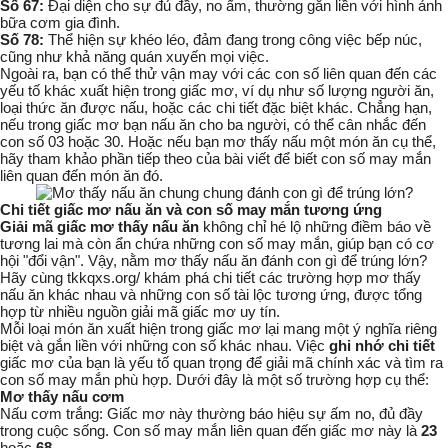
Số 67:
Đại diện cho sự đủ đầy, no ấm, thường gắn liền với hình ảnh
bữa cơm gia đình.
Số 78:
Thể hiện sự khéo léo, đảm đang trong công việc bếp núc,
cũng như khả năng quán xuyến mọi việc.
Ngoài ra, bạn có thể thử vận may với các con số liên quan đến các
yếu tố khác xuất hiện trong giấc mơ, ví dụ như số lượng người ăn,
loại thức ăn được nấu, hoặc các chi tiết đặc biệt khác. Chẳng hạn,
nếu trong giấc mơ bạn nấu ăn cho ba người, có thể cân nhắc đến
con số 03 hoặc 30. Hoặc nếu bạn mơ thấy nấu một món ăn cụ thể,
hãy tham khảo phần tiếp theo của bài viết để biết con số may mắn
liên quan đến món ăn đó.
Chi tiết giấc mơ nấu ăn và con số may mắn tương ứng
Giải mã giấc mơ thấy nấu ăn
không chỉ hé lộ những điềm báo về
tương lai mà còn ẩn chứa những con số may mắn, giúp bạn có cơ
hội "đổi vận". Vậy,
nằm mơ thấy nấu ăn đánh con gì
để trúng lớn?
Hãy cùng tkkqxs.org/ khám phá chi tiết các trường hợp mơ thấy
nấu ăn khác nhau và những con số tài lộc tương ứng, được tổng
hợp từ nhiều nguồn giải mã giấc mơ uy tín.
Mỗi loại món ăn xuất hiện trong giấc mơ lại mang một ý nghĩa riêng
biệt và gắn liền với những con số khác nhau. Việc
ghi nhớ chi tiết
giấc mơ của bạn là yếu tố quan trọng để giải mã chính xác và tìm ra
con số may mắn phù hợp. Dưới đây là một số trường hợp cụ thể:
Mơ thấy nấu cơm
Nấu cơm trắng: Giấc mơ này thường báo hiệu sự ấm no, đủ đầy
trong cuộc sống. Con số may mắn liên quan đến giấc mơ này là
23
hoặc
68
.