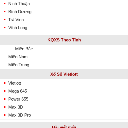
Ninh Thuận
Bình Dương
Trà Vinh
Vĩnh Long
KQXS Theo Tỉnh
Miền Bắc
Miền Nam
Miền Trung
Xổ Số Vietlott
Vietlott
Mega 645
Power 655
Max 3D
Max 3D Pro
Bài viết mới