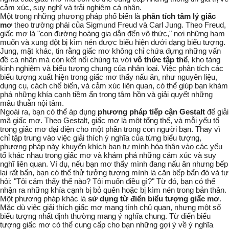
cảm xúc, suy nghĩ và trải nghiệm cá nhân.
Một trong những phương pháp phổ biến là
phân tích tâm lý giấc
mơ
theo trường phái của
Sigmund Freud
và
Carl Jung
. Theo Freud,
giấc mơ là "con đường hoàng gia dẫn đến vô thức," nơi những ham
muốn và xung đột bị kìm nén được biểu hiện dưới dạng biểu tượng.
Jung, mặt khác, tin rằng giấc mơ không chỉ chứa đựng những vấn
đề cá nhân mà còn kết nối chúng ta với
vô thức tập thể
, kho tàng
kinh nghiệm và biểu tượng chung của nhân loại. Việc
phân tích các
biểu tượng
xuất hiện trong giấc mơ thấy nấu ăn, như nguyên liệu,
dụng cụ, cách chế biến, và cảm xúc liên quan, có thể giúp bạn khám
phá những khía cạnh tiềm ẩn trong tâm hồn và giải quyết những
mâu thuẫn nội tâm.
Ngoài ra, bạn có thể áp dụng
phương pháp tiếp cận Gestalt
để giải
mã giấc mơ. Theo Gestalt, giấc mơ là một tổng thể, và mỗi yếu tố
trong giấc mơ đại diện cho một phần trong con người bạn. Thay vì
chỉ tập trung vào việc giải thích ý nghĩa của từng biểu tượng,
phương pháp này khuyến khích bạn
tự mình hóa thân
vào các yếu
tố khác nhau trong giấc mơ và khám phá những cảm xúc và suy
nghĩ liên quan. Ví dụ, nếu bạn mơ thấy mình đang nấu ăn nhưng bếp
lại rất bẩn, bạn có thể thử tưởng tượng mình là căn bếp bẩn đó và tự
hỏi: "Tôi cảm thấy thế nào? Tôi muốn điều gì?" Từ đó, bạn có thể
nhận ra những khía cạnh bị bỏ quên hoặc bị kìm nén trong bản thân.
Một phương pháp khác là
sử dụng từ điển biểu tượng giấc mơ
.
Mặc dù việc giải thích giấc mơ mang tính chủ quan, nhưng một số
biểu tượng nhất định thường mang ý nghĩa chung.
Từ điển biểu
tượng giấc mơ
có thể cung cấp cho bạn những gợi ý về ý nghĩa