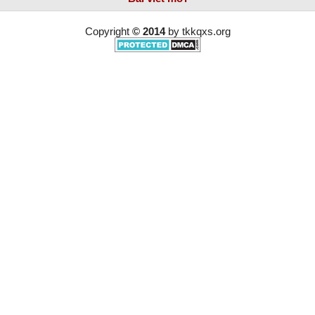
Copyright
© 2014
by
tkkqxs.org