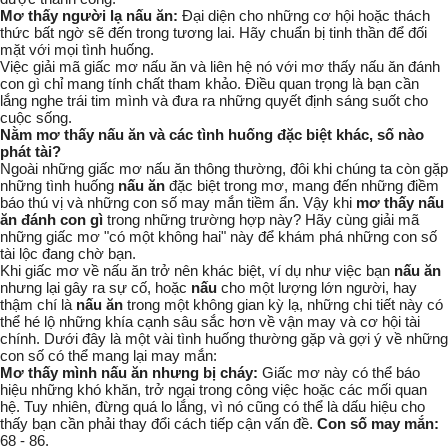
Mơ thấy người lạ nấu ăn:
Đại diện cho những cơ hội hoặc thách
thức bất ngờ sẽ đến trong tương lai. Hãy chuẩn bị tinh thần để đối
mặt với mọi tình huống.
Việc giải mã giấc mơ
nấu ăn
và liên hệ nó với
mơ thấy nấu ăn đánh
con gì
chỉ mang tính chất tham khảo. Điều quan trọng là bạn cần
lắng nghe trái tim mình và đưa ra những quyết định sáng suốt cho
cuộc sống.
Nằm mơ thấy nấu ăn và các tình huống đặc biệt khác, số nào
phát tài?
Ngoài những giấc mơ nấu ăn thông thường, đôi khi chúng ta còn gặp
những tình huống
nấu ăn
đặc biệt trong mơ, mang đến những điềm
báo thú vị và những con số may mắn tiềm ẩn. Vậy khi
mơ thấy nấu
ăn đánh con gì
trong những trường hợp này? Hãy cùng giải mã
những giấc mơ "có một không hai" này để khám phá những con số
tài lộc đang chờ bạn.
Khi giấc mơ về nấu ăn trở nên khác biệt, ví dụ như việc bạn
nấu ăn
nhưng lại gây ra sự cố, hoặc
nấu
cho một lượng lớn người, hay
thậm chí là
nấu ăn
trong một không gian kỳ lạ, những chi tiết này có
thể hé lộ những khía cạnh sâu sắc hơn về vận may và cơ hội tài
chính. Dưới đây là một vài tình huống thường gặp và gợi ý về những
con số có thể mang lại may mắn:
Mơ thấy mình nấu ăn nhưng bị cháy:
Giấc mơ này có thể báo
hiệu những khó khăn, trở ngại trong công việc hoặc các mối quan
hệ. Tuy nhiên, đừng quá lo lắng, vì nó cũng có thể là dấu hiệu cho
thấy bạn cần phải thay đổi cách tiếp cận vấn đề.
Con số may mắn:
68 - 86.