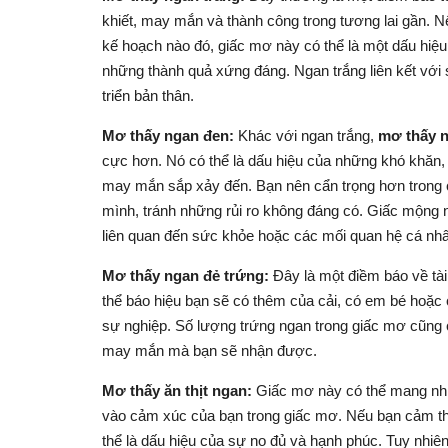
khiết, may mắn và thành công trong tương lai gần. 
kế hoạch nào đó, giấc mơ này có thể là một dấu hiệu
những thành quả xứng đáng. Ngan trắng
liên kết
với 
triển bản thân.
Mơ thấy ngan đen:
Khác với ngan trắng,
mơ thấy 
cực hơn. Nó có thể là dấu hiệu của những khó khăn,
may mắn sắp xảy đến. Bạn nên cẩn trọng hơn trong 
mình, tránh những rủi ro không đáng có. Giấc
mộng
n
liên quan đến sức khỏe hoặc các mối quan hệ cá nh
Mơ thấy ngan đẻ trứng:
Đây là một điềm báo về tài
thể báo hiệu bạn sẽ có thêm của cải, có em bé hoặc 
sự nghiệp. Số lượng trứng ngan trong giấc mơ cũng
may mắn mà bạn sẽ nhận được.
Mơ thấy ăn thịt ngan:
Giấc mơ này có thể mang nhi
vào cảm xúc của bạn trong giấc mơ. Nếu bạn cảm th
thể là dấu hiệu của sự no đủ và hạnh phúc. Tuy nhi