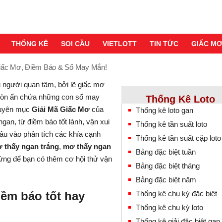
THỐNG KÊ
SOI CẦU
VIETLOTT
TIN TỨC
GIẤC M
iấc Mơ, Điềm Báo & Số May Mắn!
u người quan tâm, bởi lẽ giấc mơ
còn ẩn chứa những con số may
Thống Kê Loto
chuyên mục
Giải Mã Giấc Mơ
của
Thống kê loto gan
ngan, từ điềm báo tốt lành, vận xui
Thống kê tần suất loto
sâu vào phân tích các khía cạnh
Thống kê tần suất cặp loto
 thấy ngan trắng
,
mơ thấy ngan
Bảng đặc biệt tuần
ứng để bạn có thêm cơ hội thử vận
Bảng đặc biệt tháng
Bảng đặc biệt năm
iềm báo tốt hay
Thống kê chu kỳ đặc biệt
Thống kê chu kỳ loto
Thống kê giải đặc biệt gan