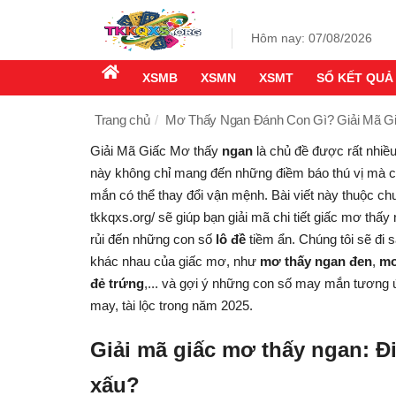
Hôm nay: 07/08/2026
XSMB
XSMN
XSMT
SỔ KẾT QUẢ
Trang chủ
Mơ Thấy Ngan Đánh Con Gì? Giải Mã G
Giải Mã Giấc Mơ
thấy
ngan
là chủ đề được rất nhiề
này không chỉ mang đến những điềm báo thú vị mà 
mắn có thể thay đổi vận mệnh. Bài viết này thuộc 
tkkqxs.org/ sẽ giúp bạn giải mã chi tiết giấc mơ thấy 
rủi đến những con số
lô đề
tiềm ẩn. Chúng tôi sẽ đi 
khác nhau của giấc mơ, như
mơ thấy ngan đen
,
mơ
đẻ trứng
,... và gợi ý những con số may mắn tương 
may, tài lộc trong năm 2025.
Giải mã giấc mơ thấy ngan: Đ
xấu?