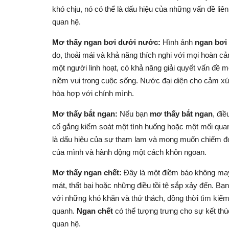
khó chịu, nó có thể là dấu hiệu của những vấn đề li
quan hệ.
Mơ thấy ngan bơi dưới nước:
Hình ảnh
ngan bơi
do, thoải mái và khả năng thích nghi với mọi hoàn c
một người linh hoạt, có khả năng giải quyết vấn đề m
niềm vui trong cuộc sống. Nước
đại diện
cho cảm xúc
hòa hợp với chính mình.
Mơ thấy bắt ngan:
Nếu bạn
mơ thấy bắt ngan
, đi
cố gắng kiểm soát một tình huống hoặc một mối quan 
là dấu hiệu của sự tham lam và mong muốn chiếm đo
của mình và hành động một cách khôn ngoan.
Mơ thấy ngan chết:
Đây là một điềm báo không may
mát, thất bại hoặc những điều tồi tệ sắp xảy đến. Bạn
với những khó khăn và thử thách, đồng thời tìm kiế
quanh.
Ngan chết
có thể
tượng trưng
cho sự kết thú
quan hệ.