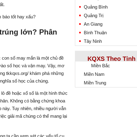
ất.
Quảng Bình
Quảng Trị
An Giang
 trúng lớn? Phân
Bình Thuận
Tây Ninh
c con số may mắn là một chủ đề
KQXS Theo Tỉnh
 vào số học và vận may. Vậy,
mơ
Miền Bắc
ùng tkkqxs.org/ khám phá những
Miền Nam
 nghĩa số học của chúng.
Miền Trung
 lô đề hoặc xổ số là một hình thức
cá nhân. Không có bằng chứng khoa
 này. Tuy nhiên, nhiều người vẫn
iệc giải mã chúng có thể mang lại
úng ta cần xem xét các yếu tố cụ