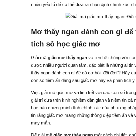
nhiều yếu tố để có thể đưa ra nhận định chính xác nh
Mơ thấy ngan đánh con gì để
tích số học giấc mơ
Giải mã
giấc mơ thấy ngan
và liên hệ chúng với cá
được nhiều người quan tâm, đặc biệt là những ai tin
thấy ngan đánh con gì
để có cơ hội "đổi đời"? Hãy c
con số tiềm ẩn đằng sau giấc mơ này và phân tích ý
Việc giải mã giấc mơ và liên kết với các con số trong
giải trí dựa trên kinh nghiệm dân gian và niềm tin 
học nào chứng minh tính chính xác của phương pháp
tin rằng giấc mơ mang những thông điệp tiềm ẩn và v
may mắn.
Để giải mã
giấc mơ thấy ngan
một cách chi tiết, ch