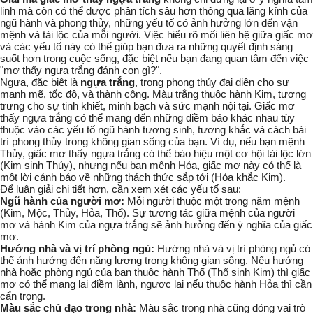
linh mà còn có thể được phân tích sâu hơn thông qua lăng kính của
ngũ hành và phong thủy, những yếu tố có ảnh hưởng lớn đến vận
mệnh và tài lộc của mỗi người. Việc hiểu rõ mối liên hệ giữa giấc mơ
và các yếu tố này có thể giúp bạn đưa ra những quyết định sáng
suốt hơn trong cuộc sống, đặc biệt nếu bạn đang quan tâm đến việc
"mơ thấy ngựa trắng đánh con gì?".
Ngựa, đặc biệt là
ngựa trắng
, trong phong thủy đại diện cho sự
mạnh mẽ, tốc độ, và thành công. Màu trắng thuộc hành Kim, tượng
trưng cho sự tinh khiết, minh bạch và sức mạnh nội tại. Giấc mơ
thấy ngựa trắng có thể mang đến những điềm báo khác nhau tùy
thuộc vào các yếu tố ngũ hành tương sinh, tương khắc và cách bài
trí phong thủy trong không gian sống của bạn. Ví dụ, nếu bạn mệnh
Thủy, giấc mơ thấy ngựa trắng có thể báo hiệu một cơ hội tài lộc lớn
(Kim sinh Thủy), nhưng nếu bạn mệnh Hỏa, giấc mơ này có thể là
một lời cảnh báo về những thách thức sắp tới (Hỏa khắc Kim).
Để luận giải chi tiết hơn, cần xem xét các yếu tố sau:
Ngũ hành của người mơ:
Mỗi người thuộc một trong năm mệnh
(Kim, Mộc, Thủy, Hỏa, Thổ). Sự tương tác giữa mệnh của người
mơ và hành Kim của ngựa trắng sẽ ảnh hưởng đến ý nghĩa của giấc
mơ.
Hướng nhà và vị trí phòng ngủ:
Hướng nhà và vị trí phòng ngủ có
thể ảnh hưởng đến năng lượng trong không gian sống. Nếu hướng
nhà hoặc phòng ngủ của bạn thuộc hành Thổ (Thổ sinh Kim) thì giấc
mơ có thể mang lại điềm lành, ngược lại nếu thuộc hành Hỏa thì cần
cẩn trọng.
Màu sắc chủ đạo trong nhà:
Màu sắc trong nhà cũng đóng vai trò