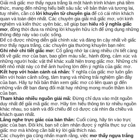
Giải mã giấc mơ thấy ngựa trắng là một hành trình khám phá tiềm
thức, mang đến những hiểu biết sâu sắc về bản thân và tương lai,
tuy nhiên, cần có
lời khuyên từ chuyên gia
để có cái nhìn khách
quan và toàn diện nhất. Các chuyên gia giải mã giấc mơ, với kinh
nghiệm và kiến thức uyên bác, sẽ giúp bạn
hiểu rõ ý nghĩa giấc
mơ
, đồng thời đưa ra những lời khuyên hữu ích để ứng dụng những
thông điệp này vào cuộc sống.
Để có được những diễn giải chính xác và đáng tin cậy nhất về giấc
mơ thấy ngựa trắng, các chuyên gia thường khuyên bạn nên:
Ghi nhớ chi tiết giấc mơ:
Cố gắng nhớ lại càng nhiều chi tiết càng
tốt về giấc mơ của bạn, bao gồm màu sắc, hành động, cảm xúc và
những người hoặc vật thể khác xuất hiện trong giấc mơ. Những chi
tiết nhỏ nhặt này có thể ảnh hưởng lớn đến ý nghĩa của giấc mơ.
Kết hợp với hoàn cảnh cá nhân:
Ý nghĩa của giấc mơ luôn gắn
liền với hoàn cảnh sống, tâm trạng và những trải nghiệm gần đây
của bạn. Hãy tự hỏi bản thân xem giấc mơ có liên quan gì đến
những vấn đề bạn đang đối mặt hay những mong muốn thầm kín
của bạn.
Tham khảo nhiều nguồn giải mã:
Đừng chỉ dựa vào một nguồn
duy nhất để giải mã giấc mơ. Hãy tìm hiểu thông tin từ nhiều nguồn
khác nhau, so sánh và đối chiếu để có được cái nhìn đa chiều và
khách quan nhất.
Lắng nghe trực giác của bản thân:
Cuối cùng, hãy tin vào trực
giác của bạn. Đôi khi, bạn sẽ cảm nhận được ý nghĩa thực sự của
giấc mơ mà không cần bất kỳ lời giải thích nào.
Các chuyên gia cũng nhấn mạnh rằng, việc
mơ thấy ngựa trắng