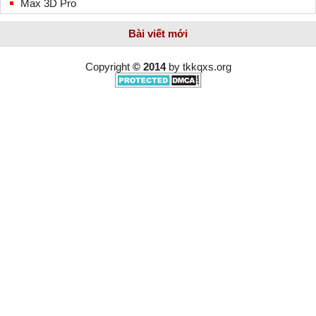
Max 3D Pro
Bài viết mới
Copyright
© 2014
by
tkkqxs.org