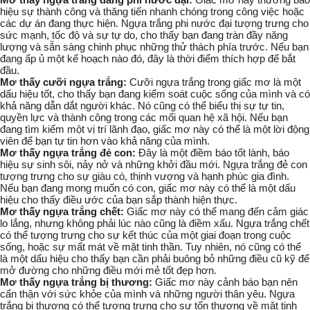
hiệu sự thành công và thăng tiến nhanh chóng trong công việc hoặc
các dự án đang thực hiện.
Ngựa trắng phi nước đại
tượng trưng cho
sức mạnh, tốc độ và sự tự do, cho thấy bạn đang tràn đầy năng
lượng và sẵn sàng chinh phục những thử thách phía trước. Nếu bạn
đang ấp ủ một kế hoạch nào đó, đây là thời điểm thích hợp để bắt
đầu.
Mơ thấy cưỡi ngựa trắng:
Cưỡi ngựa trắng
trong giấc mơ là một
dấu hiệu tốt, cho thấy bạn đang kiểm soát cuộc sống của mình và có
khả năng dẫn dắt người khác. Nó cũng có thể biểu thị sự tự tin,
quyền lực và thành công trong các mối quan hệ xã hội. Nếu bạn
đang tìm kiếm một vị trí lãnh đạo, giấc mơ này có thể là một lời động
viên để bạn tự tin hơn vào khả năng của mình.
Mơ thấy ngựa trắng đẻ con:
Đây là một điềm báo tốt lành, báo
hiệu sự sinh sôi, nảy nở và những khởi đầu mới.
Ngựa trắng đẻ con
tượng trưng cho sự giàu có, thịnh vượng và hạnh phúc gia đình.
Nếu bạn đang mong muốn có con, giấc mơ này có thể là một dấu
hiệu cho thấy điều ước của bạn sắp thành hiện thực.
Mơ thấy ngựa trắng chết:
Giấc mơ này có thể mang đến cảm giác
lo lắng, nhưng không phải lúc nào cũng là điềm xấu.
Ngựa trắng chết
có thể tượng trưng cho sự kết thúc của một giai đoạn trong cuộc
sống, hoặc sự mất mát về mặt tinh thần. Tuy nhiên, nó cũng có thể
là một dấu hiệu cho thấy bạn cần phải buông bỏ những điều cũ kỹ để
mở đường cho những điều mới mẻ tốt đẹp hơn.
Mơ thấy ngựa trắng bị thương:
Giấc mơ này cảnh báo bạn nên
cẩn thận với sức khỏe của mình và những người thân yêu.
Ngựa
trắng bị thương
có thể tượng trưng cho sự tổn thương về mặt tinh