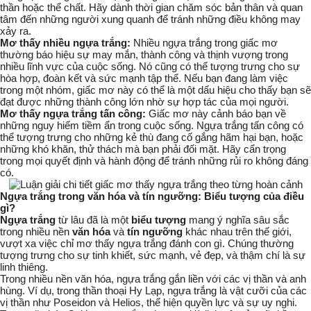
thần hoặc thể chất. Hãy dành thời gian chăm sóc bản thân và quan
tâm đến những người xung quanh để tránh những điều không may
xảy ra.
Mơ thấy nhiều ngựa trắng:
Nhiều ngựa trắng
trong giấc mơ
thường báo hiệu sự may mắn, thành công và thịnh vượng trong
nhiều lĩnh vực của cuộc sống. Nó cũng có thể tượng trưng cho sự
hòa hợp, đoàn kết và sức mạnh tập thể. Nếu bạn đang làm việc
trong một nhóm, giấc mơ này có thể là một dấu hiệu cho thấy bạn sẽ
đạt được những thành công lớn nhờ sự hợp tác của mọi người.
Mơ thấy ngựa trắng tấn công:
Giấc mơ này cảnh báo bạn về
những nguy hiểm tiềm ẩn trong cuộc sống.
Ngựa trắng tấn công
có
thể tượng trưng cho những kẻ thù đang cố gắng hãm hại bạn, hoặc
những khó khăn, thử thách mà bạn phải đối mặt. Hãy cẩn trọng
trong mọi quyết định và hành động để tránh những rủi ro không đáng
có.
Ngựa trắng trong văn hóa và tín ngưỡng: Biểu tượng của điều
gì?
Ngựa trắng
từ lâu đã là một
biểu tượng
mang ý nghĩa sâu sắc
trong nhiều nền
văn hóa
và
tín ngưỡng
khác nhau trên thế giới,
vượt xa việc chỉ
mơ thấy ngựa trắng đánh con gì
. Chúng thường
tượng trưng cho sự tinh khiết, sức mạnh, vẻ đẹp, và thậm chí là sự
linh thiêng.
Trong nhiều nền văn hóa, ngựa trắng gắn liền với các vị thần và anh
hùng. Ví dụ, trong thần thoại Hy Lạp, ngựa trắng là vật cưỡi của các
vị thần như Poseidon và Helios, thể hiện quyền lực và sự uy nghi.