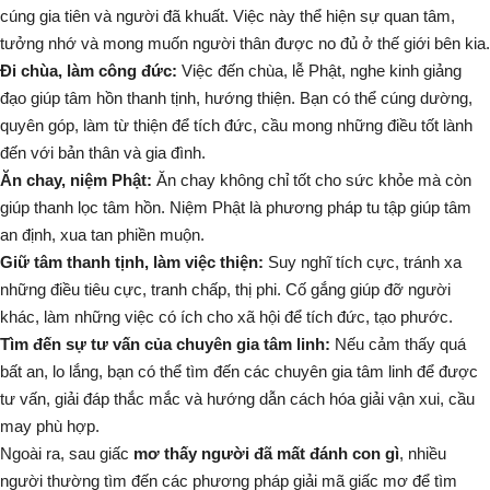
cúng gia tiên và người đã khuất. Việc này thể hiện sự quan tâm,
tưởng nhớ và mong muốn người thân được no đủ ở thế giới bên kia.
Đi chùa, làm công đức:
Việc đến chùa, lễ Phật, nghe kinh giảng
đạo giúp tâm hồn thanh tịnh, hướng thiện. Bạn có thể cúng dường,
quyên góp, làm từ thiện để tích đức, cầu mong những điều tốt lành
đến với bản thân và gia đình.
Ăn chay, niệm Phật:
Ăn chay không chỉ tốt cho sức khỏe mà còn
giúp thanh lọc tâm hồn. Niệm Phật là phương pháp tu tập giúp tâm
an định, xua tan phiền muộn.
Giữ tâm thanh tịnh, làm việc thiện:
Suy nghĩ tích cực, tránh xa
những điều tiêu cực, tranh chấp, thị phi. Cố gắng giúp đỡ người
khác, làm những việc có ích cho xã hội để tích đức, tạo phước.
Tìm đến sự tư vấn của chuyên gia tâm linh:
Nếu cảm thấy quá
bất an, lo lắng, bạn có thể tìm đến các chuyên gia tâm linh để được
tư vấn, giải đáp thắc mắc và hướng dẫn cách hóa giải vận xui, cầu
may phù hợp.
Ngoài ra, sau giấc
mơ thấy người đã mất đánh con gì
, nhiều
người thường tìm đến các phương pháp giải mã giấc mơ để tìm