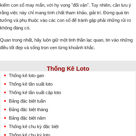
kiếm con số may mắn, với hy vọng "đổi vận". Tuy nhiên, cần lưu ý
rằng việc này chỉ mang tính chất tham khảo, giải trí. Đừng quá tin
tưởng và phụ thuộc vào các con số để tránh gặp phải những rủi ro
không đáng có.
Quan trọng nhất, hãy luôn giữ một tinh thần lạc quan, tin vào những
điều tốt đẹp và sống trọn vẹn từng khoảnh khắc.
Thống Kê Loto
Thống kê loto gan
Thống kê tần suất loto
Thống kê tần suất cặp loto
Bảng đặc biệt tuần
Bảng đặc biệt tháng
Bảng đặc biệt năm
Thống kê chu kỳ đặc biệt
Thống kê chu kỳ loto