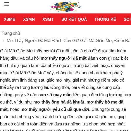
XSMB
XSMN
XSMT
SỔ KẾT QUẢ
THỐNG KÊ
SOI
Trang chủ
Mơ Thấy Người Đã Mất Đánh Con Gì? Giải Mã Giấc Mơ, Điềm Bá
Giải Mã Giấc Mơ
thấy người đã mất luôn là chủ đề được tìm kiếm
hàng đầu, và câu hỏi
mơ thấy người đã mất đánh con gì
đặc biệt
thu hút sự quan tâm của nhiều người. Trong bài viết thuộc chuyên
mục "Giải Mã Giấc Mơ" này, chúng ta sẽ cùng nhau khám phá ý
nghĩa tâm linh đằng sau giấc mơ này, giải mã những điềm báo có
thể xảy ra trong tương lai. Đồng thời, bài viết cũng sẽ cung cấp
những gợi ý về các
con số may mắn
liên quan đến từng trường hợp
cụ thể, ví dụ như
mơ thấy ông bà đã khuất
,
mơ thấy bố mẹ đã
mất
, hoặc
mơ thấy người yêu cũ đã qua đời
. Chúng tôi cũng sẽ
phân tích những yếu tố ảnh hưởng đến việc giải mã giấc mơ, giúp
bạn có cái nhìn toàn diện và đưa ra những lựa chọn phù hợp nhất