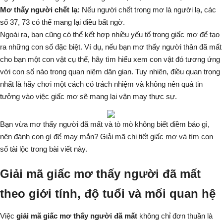
Mơ thấy người chết lạ:
Nếu người chết trong mơ là người lạ, các
số
37, 73
có thể mang lại điều bất ngờ.
Ngoài ra, bạn cũng có thể kết hợp nhiều yếu tố trong giấc mơ để tạo
ra những con số đặc biệt. Ví dụ, nếu bạn mơ thấy người thân đã mất
cho bạn một con vật cụ thể, hãy tìm hiểu xem con vật đó tương ứng
với con số nào trong quan niệm dân gian. Tuy nhiên, điều quan trọng
nhất là hãy chơi một cách có trách nhiệm và không nên quá tin
tưởng vào việc giấc mơ sẽ mang lại vận may thực sự.
Bạn vừa mơ thấy người đã mất và tò mò không biết điềm báo gì,
nên đánh con gì để may mắn?
Giải mã chi tiết giấc mơ và tìm con
số tài lộc
trong bài viết này.
Giải mã giấc mơ thấy người đã mất
theo giới tính, độ tuổi và mối quan hệ
Việc
giải mã giấc mơ thấy người đã mất
không chỉ đơn thuần là