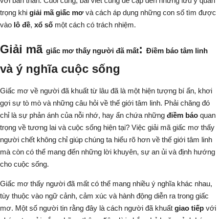
với bản thân. Cuối cùng, bài viết cũng đề cập đến những lưu ý quan
trọng khi
giải mã giấc mơ
và cách áp dụng những con số tìm được
vào
lô đề
,
xổ số
một cách có trách nhiệm.
Giải mã
:
giấc mơ thấy người đã mất
Điềm báo tâm linh
và ý nghĩa cuộc sống
Giấc mơ về người đã khuất từ lâu đã là một hiện tượng bí ẩn, khơi
gợi sự tò mò và những câu hỏi về thế giới tâm linh. Phải chăng đó
chỉ là sự phản ánh của nỗi nhớ, hay ẩn chứa những
điềm báo
quan
trọng về tương lai và cuộc sống hiện tại? Việc giải mã giấc mơ thấy
người chết không chỉ giúp chúng ta hiểu rõ hơn về thế giới tâm linh
mà còn có thể mang đến những lời khuyên, sự an ủi và định hướng
cho cuộc sống.
Giấc mơ thấy người đã mất có thể mang nhiều ý nghĩa khác nhau,
tùy thuộc vào ngữ cảnh, cảm xúc và hành động diễn ra trong giấc
mơ. Một số người tin rằng đây là cách người đã khuất
giao tiếp
với