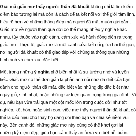
Giải mã giấc mơ thấy người thân đã khuất
không chỉ là tìm kiếm
điềm báo tương lai mà còn là cách để ta kết nối với thế giới tâm linh,
hiểu rõ hơn về những thông điệp mà người đã mất muốn gửi gắm.
Giấc mơ về người thân qua đời có thể mang nhiều ý nghĩa khác
nhau, tùy thuộc vào ngữ cảnh, cảm xúc và hành động diễn ra trong
giấc mơ. Thực tế,
giấc mơ
là một
cánh cửa
kết nối giữa hai thế giới,
nơi người đã khuất có thể
giao tiếp
với chúng ta thông qua những
hình ảnh
và
cảm xúc
đặc biệt.
Một trong những
ý nghĩa
phổ biến nhất là
sự tưởng nhớ
và
luyến
tiếc
. Giấc mơ có thể đơn giản là phản ánh nỗi nhớ da diết của bạn
dành cho người thân đã mất, đặc biệt vào những dịp đặc biệt như
ngày giỗ, sinh nhật, hoặc những sự kiện quan trọng trong gia đình. Ví
dụ, nếu bạn vừa trải qua một cột mốc lớn trong cuộc đời như tốt
nghiệp, kết hôn, hoặc sinh con, việc mơ thấy người thân đã khuất có
thể là dấu hiệu cho thấy họ đang dõi theo bạn và chia sẻ niềm vui
này. Bên cạnh đó, những giấc mơ này cũng có thể khơi gợi lại
những kỷ niệm đẹp, giúp bạn cảm thấy an ủi và vơi bớt nỗi buồn.