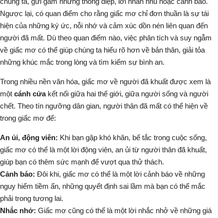
chúng ta, gửi gắm những thông điệp, lời nhắn nhủ hoặc cảnh báo.
Ngược lại, có quan điểm cho rằng giấc mơ chỉ đơn thuần là sự tái
hiện của những ký ức, nỗi nhớ và cảm xúc dồn nén liên quan đến
người đã mất. Dù theo quan điểm nào, việc phân tích và suy ngẫm
về giấc mơ có thể giúp chúng ta hiểu rõ hơn về bản thân, giải tỏa
những khúc mắc trong lòng và tìm kiếm sự bình an.
Trong nhiều nền văn hóa, giấc mơ về người đã khuất được xem là
một
cánh cửa
kết nối giữa hai thế giới, giữa người sống và người
chết. Theo tín ngưỡng dân gian, người thân đã mất có thể hiện về
trong giấc mơ để:
An ủi, động viên:
Khi bạn gặp khó khăn, bế tắc trong cuộc sống,
giấc mơ có thể là một lời động viên, an ủi từ người thân đã khuất,
giúp bạn có thêm sức mạnh để vượt qua thử thách.
Cảnh báo:
Đôi khi, giấc mơ có thể là một lời cảnh báo về những
nguy hiểm tiềm ẩn, những quyết định sai lầm mà bạn có thể mắc
phải trong tương lai.
Nhắc nhở:
Giấc mơ cũng có thể là một lời nhắc nhở về những giá