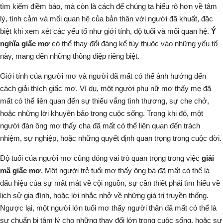
tìm kiếm điềm báo, mà còn là cách để chúng ta hiểu rõ hơn về tâm
lý, tình cảm và mối quan hệ của bản thân với người đã khuất, đặc
biệt khi xem xét các yếu tố như giới tính, độ tuổi và mối quan hệ.
Ý
nghĩa giấc mơ
có thể thay đổi đáng kể tùy thuộc vào những yếu tố
này, mang đến những thông điệp riêng biệt.
Giới tính của người mơ và người đã mất có thể ảnh hưởng đến
cách giải thích giấc mơ. Ví dụ, một người phụ nữ mơ thấy mẹ đã
mất có thể liên quan đến sự thiếu vắng tình thương, sự che chở,
hoặc những lời khuyên bảo trong cuộc sống. Trong khi đó, một
người đàn ông mơ thấy cha đã mất có thể liên quan đến trách
nhiệm, sự nghiệp, hoặc những quyết định quan trọng trong cuộc đời.
Độ tuổi của người mơ cũng đóng vai trò quan trọng trong việc
giải
mã giấc mơ
. Một người trẻ tuổi mơ thấy ông bà đã mất có thể là
dấu hiệu của sự mất mát về cội nguồn, sự cần thiết phải tìm hiểu về
lịch sử gia đình, hoặc lời nhắc nhở về những giá trị truyền thống.
Ngược lại, một người lớn tuổi mơ thấy người thân đã mất có thể là
sự chuẩn bị tâm lý cho những thay đổi lớn trong cuộc sống, hoặc sự