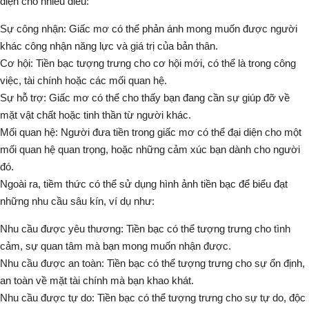
diện cho nhiều điều:
Sự công nhận
: Giấc mơ có thể phản ánh mong muốn được người
khác công nhận năng lực và giá trị của bản thân.
Cơ hội
: Tiền bạc tượng trưng cho cơ hội mới, có thể là trong công
việc, tài chính hoặc các mối quan hệ.
Sự hỗ trợ
: Giấc mơ có thể cho thấy bạn đang cần sự giúp đỡ về
mặt vật chất hoặc tinh thần từ người khác.
Mối quan hệ
: Người đưa tiền trong giấc mơ có thể đại diện cho một
mối quan hệ quan trọng, hoặc những cảm xúc bạn dành cho người
đó.
Ngoài ra,
tiềm thức
có thể sử dụng hình ảnh tiền bạc để biểu đạt
những nhu cầu sâu kín, ví dụ như:
Nhu cầu được yêu thương
: Tiền bạc có thể tượng trưng cho tình
cảm, sự quan tâm mà bạn mong muốn nhận được.
Nhu cầu được an toàn
: Tiền bạc có thể tượng trưng cho sự ổn định,
an toàn về mặt tài chính mà bạn khao khát.
Nhu cầu được tự do
: Tiền bạc có thể tượng trưng cho sự tự do, độc