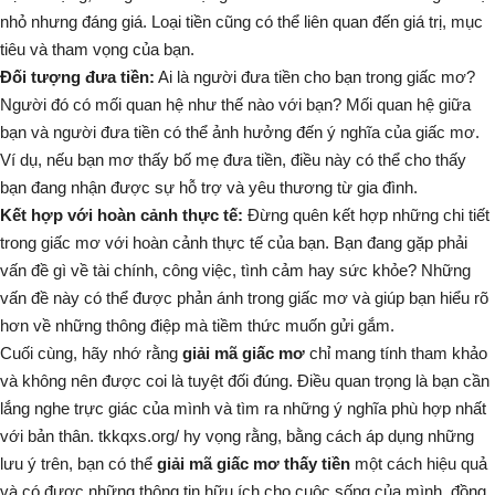
nhỏ nhưng đáng giá. Loại tiền cũng có thể liên quan đến giá trị, mục
tiêu và tham vọng của bạn.
Đối tượng đưa tiền:
Ai là người đưa tiền cho bạn trong giấc mơ?
Người đó có mối quan hệ như thế nào với bạn? Mối quan hệ giữa
bạn và người đưa tiền có thể ảnh hưởng đến ý nghĩa của giấc mơ.
Ví dụ, nếu bạn mơ thấy bố mẹ đưa tiền, điều này có thể cho thấy
bạn đang nhận được sự hỗ trợ và yêu thương từ gia đình.
Kết hợp với hoàn cảnh thực tế:
Đừng quên kết hợp những chi tiết
trong giấc mơ với hoàn cảnh thực tế của bạn.
Bạn đang gặp phải
vấn đề gì về tài chính, công việc, tình cảm hay sức khỏe?
Những
vấn đề này có thể được phản ánh trong giấc mơ và giúp bạn hiểu rõ
hơn về những thông điệp mà tiềm thức muốn gửi gắm.
Cuối cùng, hãy nhớ rằng
giải mã giấc mơ
chỉ mang tính tham khảo
và không nên được coi là tuyệt đối đúng. Điều quan trọng là bạn cần
lắng nghe trực giác của mình và tìm ra những ý nghĩa phù hợp nhất
với bản thân. tkkqxs.org/ hy vọng rằng, bằng cách áp dụng những
lưu ý trên, bạn có thể
giải mã giấc mơ thấy tiền
một cách hiệu quả
và có được những thông tin hữu ích cho cuộc sống của mình, đồng