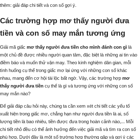
thêm:
giải đáp chi tiết và con số gợi ý
.
Các trường hợp mơ thấy người đưa
tiền và con số may mắn tương ứng
Giải mã giấc
mơ thấy người đưa tiền cho mình đánh con gì
là
một chủ đề được nhiều người quan tâm, đặc biệt là những ai tin vào
điềm báo và muốn thử vận may. Theo kinh nghiệm dân gian, mỗi
tình huống cụ thể trong giấc mơ lại ứng với những con số khác
nhau, mang đến cơ hội tài lộc bất ngờ. Vậy, các trường hợp
mơ
thấy người đưa tiền
cụ thể là gì và tương ứng với những con số
may mắn nào?
Để giải đáp câu hỏi này, chúng ta cần xem xét chi tiết các yếu tố
xuất hiện trong giấc mơ, chẳng hạn như người đưa tiền là ai, số
lượng tiền là bao nhiêu, tiền được đưa trong hoàn cảnh nào,... Mỗi
chi tiết nhỏ đều có thể ảnh hưởng đến việc giải mã và tìm ra con số
phù hợp. Dưới đây là một số trường hợp thường gặp và gợi ý các