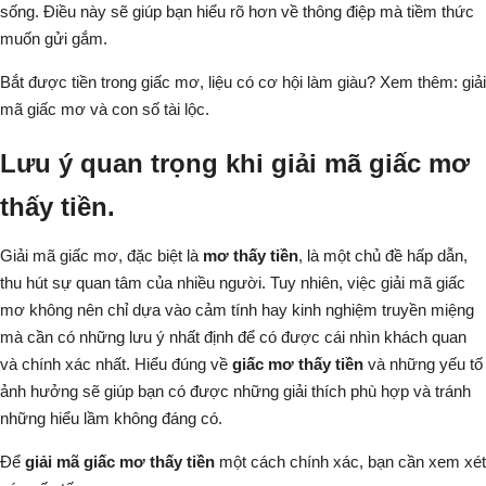
sống. Điều này sẽ giúp bạn hiểu rõ hơn về thông điệp mà tiềm thức
muốn gửi gắm.
Bắt được tiền trong giấc mơ, liệu có cơ hội làm giàu? Xem thêm:
giải
mã giấc mơ và con số tài lộc
.
Lưu ý quan trọng khi giải mã giấc mơ
thấy tiền.
Giải mã giấc mơ, đặc biệt là
mơ thấy tiền
, là một chủ đề hấp dẫn,
thu hút sự quan tâm của nhiều người. Tuy nhiên, việc giải mã giấc
mơ không nên chỉ dựa vào cảm tính hay kinh nghiệm truyền miệng
mà cần có những lưu ý nhất định để có được cái nhìn khách quan
và chính xác nhất. Hiểu đúng về
giấc mơ thấy tiền
và những yếu tố
ảnh hưởng sẽ giúp bạn có được những giải thích phù hợp và tránh
những hiểu lầm không đáng có.
Để
giải mã giấc mơ thấy tiền
một cách chính xác, bạn cần xem xét