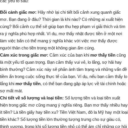
các yếu tố sau:
Bối cảnh giấc mơ:
Hãy nhớ lại chi tiết bối cảnh xung quanh giấc
mơ.
Bạn đang ở đâu?
Thời gian là khi nào?
Có những ai xuất hiện
cùng?
Bối cảnh cụ thể sẽ giúp bạn thu hẹp phạm vi giải thích và tìm
ra ý nghĩa phù hợp nhất. Ví dụ, mơ thấy nhặt được tiền ở một nơi
làm việc bẩn có thể mang ý nghĩa khác với việc mơ thấy được
người thân cho tiền trong một không gian ấm cúng.
Cảm xúc trong giấc mơ:
Cảm xúc của bạn khi
mơ thấy tiền
cũng
là một yếu tố quan trọng.
Bạn cảm thấy vui vẻ, lo lắng, sợ hãi hay
bình thường?
Cảm xúc này sẽ phản ánh tâm trạng và những vấn đề
tiềm ẩn trong cuộc sống thực tế của bạn. Ví dụ, nếu bạn cảm thấy lo
lắng khi
mơ thấy tiền
, có thể bạn đang gặp áp lực về tài chính hoặc
sợ mất mát.
Chi tiết về số lượng và loại tiền:
Số lượng tiền và loại tiền xuất
hiện trong giấc mơ cũng mang ý nghĩa riêng.
Bạn mơ thấy nhiều hay
ít tiền?
Là tiền giấy hay tiền xu?
Tiền Việt Nam, đô la Mỹ hay một loại
tiền khác?
Số lượng tiền lớn thường tượng trưng cho sự giàu có,
thịnh vượng, trong khi số lượng tiền nhỏ có thể ám chỉ những cơ hội