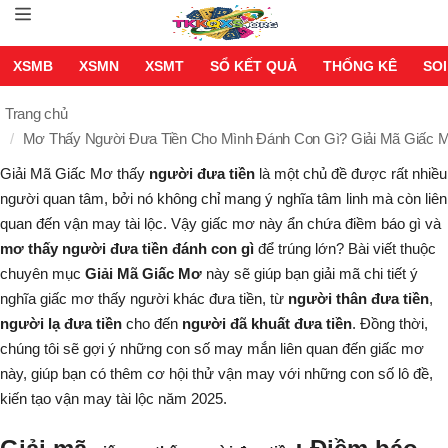
XSMB
XSMN
XSMT
SỔ KẾT QUẢ
THỐNG KÊ
SOI
Trang chủ
Mơ Thấy Người Đưa Tiền Cho Mình Đánh Con Gì? Giải Mã Giấc 
Giải Mã Giấc Mơ
thấy
người đưa tiền
là một chủ đề được rất nhiều
người quan tâm, bởi nó không chỉ mang ý nghĩa tâm linh mà còn liên
quan đến vận may tài lộc. Vậy giấc mơ này ẩn chứa điềm báo gì và
mơ thấy người đưa tiền đánh con gì
để trúng lớn? Bài viết thuộc
chuyên mục
Giải Mã Giấc Mơ
này sẽ giúp bạn giải mã chi tiết ý
nghĩa giấc mơ thấy người khác đưa tiền, từ
người thân đưa tiền
,
người lạ đưa tiền
cho đến
người đã khuất đưa tiền
. Đồng thời,
chúng tôi sẽ gợi ý những con số may mắn liên quan đến giấc mơ
này, giúp bạn có thêm cơ hội thử vận may với những con số lô đề,
kiến tạo vận may tài lộc năm 2025.