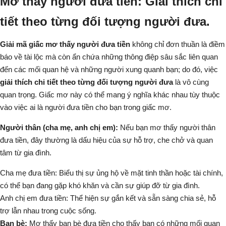
Mơ thấy người đưa tiền: Giải thích chi
tiết theo từng đối tượng người đưa.
Giải mã giấc mơ thấy người đưa tiền
không chỉ đơn thuần là điềm
báo về tài lộc mà còn ẩn chứa những thông điệp sâu sắc liên quan
đến các mối quan hệ và những người xung quanh bạn; do đó, việc
giải thích chi tiết theo từng đối tượng người đưa
là vô cùng
quan trọng. Giấc mơ này có thể mang ý nghĩa khác nhau tùy thuộc
vào việc ai là người đưa tiền cho bạn trong giấc mơ.
Người thân (cha mẹ, anh chị em):
Nếu bạn mơ thấy người thân
đưa tiền, đây thường là dấu hiệu của sự hỗ trợ, che chở và quan
tâm từ gia đình.
Cha mẹ đưa tiền:
Biểu thị sự ủng hộ về mặt tinh thần hoặc tài chính,
có thể bạn đang gặp khó khăn và cần sự giúp đỡ từ gia đình.
Anh chị em đưa tiền:
Thể hiện sự gắn kết và sẵn sàng chia sẻ, hỗ
trợ lẫn nhau trong cuộc sống.
Bạn bè:
Mơ thấy bạn bè đưa tiền cho thấy bạn có những mối quan