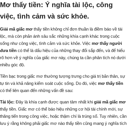
Mơ thấy tiền: Ý nghĩa tài lộc, công
việc, tình cảm và sức khỏe.
Giải mã giấc mơ
thấy tiền không chỉ đơn thuần là điềm báo về tài
lộc, mà còn phản ánh sâu sắc những khía cạnh khác trong cuộc
sống như công việc, tình cảm và sức khỏe. Việc
mơ thấy người
đưa tiền
có thể là dấu hiệu của những thay đổi sắp đến, và để hiểu
rõ hơn về ý nghĩa của giấc mơ này, chúng ta cần phân tích nó dưới
nhiều góc độ.
Tiền bạc trong giấc mơ thường tượng trưng cho giá trị bản thân, sự
tự tin và khả năng kiểm soát cuộc sống. Do đó, việc
mơ thấy tiền
có thể liên quan đến những vấn đề sau:
Tài lộc:
Đây là khía cạnh được quan tâm nhất khi
giải mã giấc mơ
thấy tiền. Giấc mơ có thể báo hiệu những cơ hội tài chính mới, sự
thăng tiến trong công việc, hoặc thậm chí là trúng số. Tuy nhiên, cần
lưu ý rằng không phải giấc mơ nào thấy tiền cũng mang ý nghĩa tích