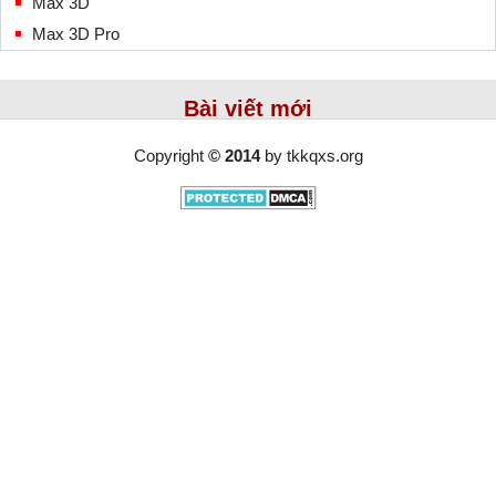
Max 3D
Max 3D Pro
Bài viết mới
Copyright
© 2014
by
tkkqxs.org