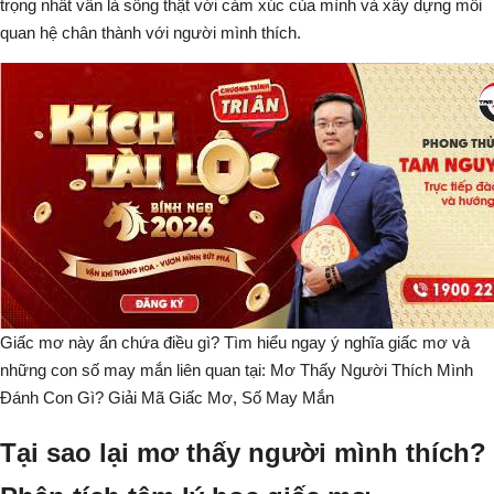
trọng nhất vẫn là sống thật với cảm xúc của mình và xây dựng mối
quan hệ chân thành với người mình thích.
Giấc mơ này ẩn chứa điều gì? Tìm hiểu ngay ý nghĩa giấc mơ và
những con số may mắn liên quan tại:
Mơ Thấy Người Thích Mình
Đánh Con Gì? Giải Mã Giấc Mơ, Số May Mắn
Tại sao lại mơ thấy người mình thích?