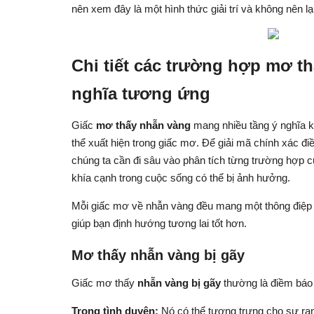
nên xem đây là một hình thức giải trí và không nên
Chi tiết các trường hợp mơ t
nghĩa tương ứng
Giấc
mơ thấy nhẫn vàng
mang nhiều tầng ý nghĩa kh
thể xuất hiện trong giấc mơ. Để giải mã chính xác đ
chúng ta cần đi sâu vào phân tích từng trường hợp c
khía cạnh trong cuộc sống có thể bị ảnh hưởng.
Mỗi giấc mơ về nhẫn vàng đều mang một thông điệp r
giúp bạn định hướng tương lai tốt hơn.
Mơ thấy nhẫn vàng bị gãy
Giấc mơ thấy
nhẫn vàng bị gãy
thường là điềm bá
Trong tình duyên:
Nó có thể tượng trưng cho sự rạn