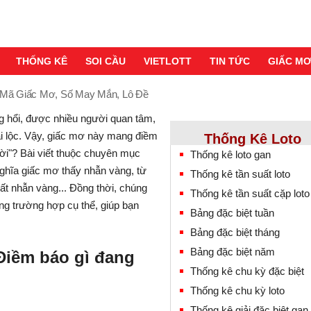
THỐNG KÊ
SOI CẦU
VIETLOTT
TIN TỨC
GIẤC M
 Mã Giấc Mơ, Số May Mắn, Lô Đề
g hổi, được nhiều người quan tâm,
i lộc. Vậy, giấc mơ này mang điềm
Thống Kê Loto
ời"? Bài viết thuộc chuyên mục
Thống kê loto gan
 nghĩa giấc mơ thấy nhẫn vàng, từ
Thống kê tần suất loto
ất nhẫn vàng... Đồng thời, chúng
Thống kê tần suất cặp loto
ng trường hợp cụ thể, giúp bạn
Bảng đặc biệt tuần
Bảng đặc biệt tháng
Bảng đặc biệt năm
 Điềm báo gì đang
Thống kê chu kỳ đặc biệt
Thống kê chu kỳ loto
Thống kê giải đặc biệt gan