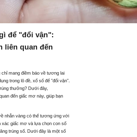
ì để "đổi vận":
 liên quan đến
chỉ mang điềm báo về tương lai
ụng trong lô đề, xổ số để "đổi vận".
trúng thưởng? Dưới đây,
 quan đến giấc mơ này, giúp bạn
 về nhẫn vàng có thể tương ứng với
h xác giấc mơ và lựa chọn con số
ăng trúng số. Dưới đây là một số