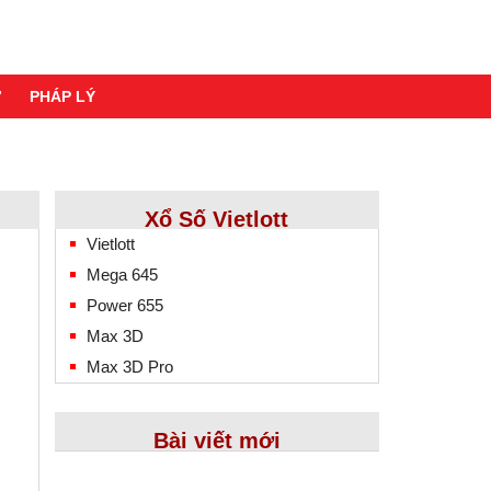
Ơ
PHÁP LÝ
Xổ Số Vietlott
Vietlott
Mega 645
Power 655
Max 3D
Max 3D Pro
Bài viết mới