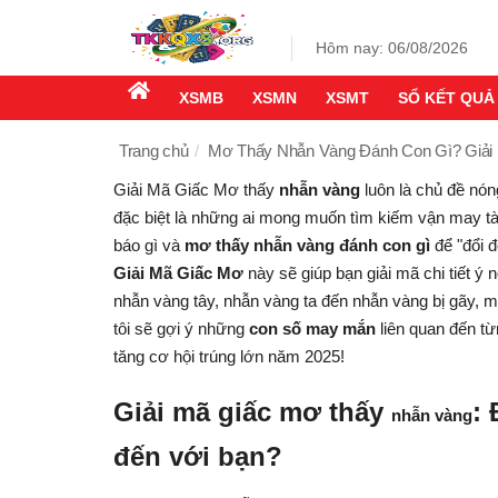
Hôm nay: 06/08/2026
XSMB
XSMN
XSMT
SỔ KẾT QUẢ
Trang chủ
Mơ Thấy Nhẫn Vàng Đánh Con Gì? Giải
Giải Mã Giấc Mơ
thấy
nhẫn vàng
luôn là chủ đề nón
đặc biệt là những ai mong muốn tìm kiếm vận may tà
báo gì và
mơ thấy nhẫn vàng đánh con gì
để "đổi đ
Giải Mã Giấc Mơ
này sẽ giúp bạn giải mã chi tiết ý
nhẫn vàng tây, nhẫn vàng ta đến nhẫn vàng bị gãy, m
tôi sẽ gợi ý những
con số may mắn
liên quan đến từ
tăng cơ hội trúng lớn năm 2025!
Giải mã giấc mơ thấy
:
nhẫn vàng
đến với bạn?