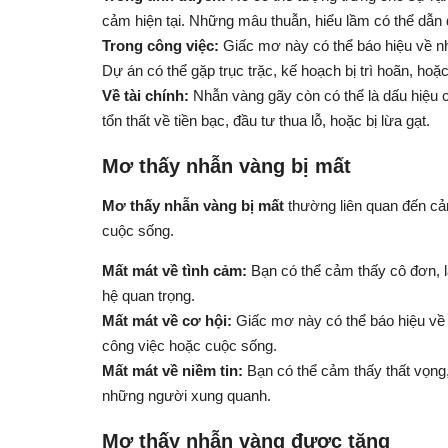
cảm hiện tại. Những mâu thuẫn, hiểu lầm có thể dẫn đ
Trong công việc:
Giấc mơ này có thể báo hiệu về nh
Dự án có thể gặp trục trặc, kế hoạch bị trì hoãn, hoặc 
Về tài chính:
Nhẫn vàng gãy còn có thể là dấu hiệu 
tổn thất về tiền bạc, đầu tư thua lỗ, hoặc bị lừa gạt.
Mơ thấy nhẫn vàng bị mất
Mơ thấy nhẫn vàng bị mất
thường liên quan đến cảm
cuộc sống.
Mất mát về tình cảm:
Bạn có thể cảm thấy cô đơn, l
hệ quan trọng.
Mất mát về cơ hội:
Giấc mơ này có thể báo hiệu về v
công việc hoặc cuộc sống.
Mất mát về niềm tin:
Bạn có thể cảm thấy thất vọng,
những người xung quanh.
Mơ thấy nhẫn vàng được tặng