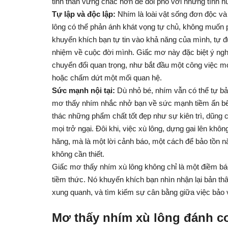
tinh thần vững chắc hơn để đối phó với những tình 
Tự lập và độc lập:
Nhím là loài vật sống đơn độc v
lông
có thể phản ánh khát vọng tự chủ, không muốn 
khuyến khích bạn tự tin vào khả năng của mình, tự đư
nhiệm về cuộc đời mình. Giấc mơ này đặc biệt ý nghĩ
chuyển đổi quan trọng, như bắt đầu một công việc m
hoặc chấm dứt một mối quan hệ.
Sức mạnh nội tại:
Dù nhỏ bé, nhím vẫn có thể tự bả
mơ
thấy nhím
nhắc nhở bạn về sức mạnh tiềm ẩn bên
thác những phẩm chất tốt đẹp như sự kiên trì, dũng
mọi trở ngại. Đôi khi, việc xù lông, dựng gai lên khô
hăng, mà là một lời cảnh báo, một cách để bảo tồn 
không cần thiết.
Giấc mơ
thấy nhím xù lông
không chỉ là một điềm bá
tiềm thức. Nó khuyến khích bạn nhìn nhận lại bản th
xung quanh, và tìm kiếm sự cân bằng giữa việc bảo v
Mơ thấy nhím xù lông đánh co