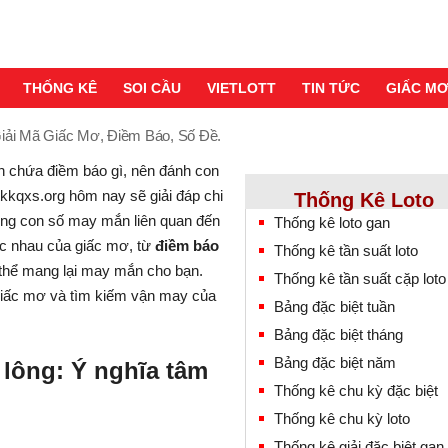
THỐNG KÊ
SOI CẦU
VIETLOTT
TIN TỨC
GIẤC M
ải Mã Giấc Mơ, Điềm Báo, Số Đề.
n chứa điềm báo gì, nên đánh con
kkqxs.org hôm nay sẽ giải đáp chi
Thống Kê Loto
ng con số may mắn liên quan đến
Thống kê loto gan
ác nhau của giấc mơ, từ
điềm báo
Thống kê tần suất loto
thể mang lại may mắn cho bạn.
Thống kê tần suất cặp loto
giấc mơ và tìm kiếm vận may của
Bảng đặc biệt tuần
Bảng đặc biệt tháng
Bảng đặc biệt năm
 lông: Ý nghĩa tâm
Thống kê chu kỳ đặc biệt
Thống kê chu kỳ loto
Thống kê giải đặc biệt gan