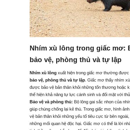
Nhím xù lông trong giấc mơ: 
bảo vệ, phòng thủ và tự lập
Nhím xù lông
xuất hiện trong giấc mơ thường được g
bảo vệ, phòng thủ và tự lập
. Giấc mơ
thấy nhím xù
được bảo vệ bản thân khỏi những tổn thương hoặc k
thể hiện khả năng tự lực cánh sinh và đối mặt với th
Bảo vệ và phòng thủ:
Bộ lông gai sắc nhọn của nhí
giúp chúng chống lại kẻ thù. Trong giấc mơ, hình ản
vệ bản thân khỏi những yếu tố tiêu cực từ bên ngoài, 
những mối quan hệ độc hại. Giấc mơ có thể là lời n