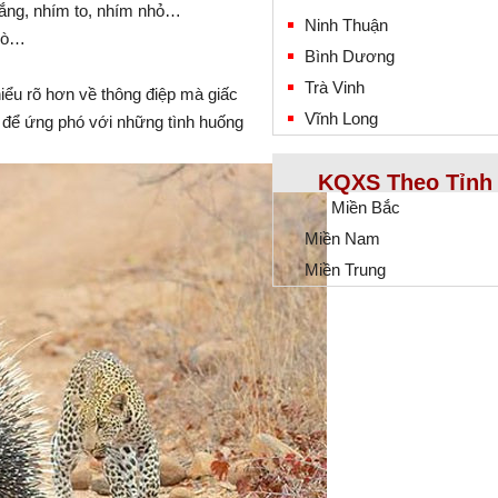
ắng, nhím to, nhím nhỏ…
Ninh Thuận
 mò…
Bình Dương
Trà Vinh
hiểu rõ hơn về thông điệp mà giấc
Vĩnh Long
 để ứng phó với những tình huống
KQXS Theo Tỉnh
Miền Bắc
Miền Nam
Miền Trung