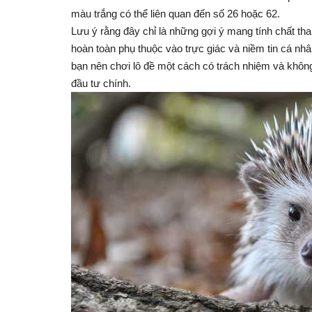
màu trắng có thể liên quan đến số 26 hoặc 62.
Lưu ý rằng đây chỉ là những gợi ý mang tính chất th
hoàn toàn phụ thuộc vào trực giác và niềm tin cá nh
bạn nên chơi lô đề một cách có trách nhiệm và khôn
đầu tư chính.