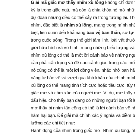
Giải mã giấc mơ thấy nhím xù lông
không chỉ đơn 
kỳ lạ trong giấc ngủ, mà còn là chìa khóa hé mở nhữ
dự đoán những điều có thể xảy ra trong tương lai. T
nhím, đặc biệt là
nhím xù lông
, mang trong mình nhữ
biệt, liên quan đến khả năng
bảo vệ bản thân
, sự
tự
trong cuộc sống. Trong thế giới tâm linh, loài vật th
giới hữu hình và vô hình, mang những biểu tượng và
nhím xù lông có thể là một lời cảnh báo về những ngu
cần phải cẩn trọng và đề cao cảnh giác trong các mố
nó cũng có thể là một lời động viên, nhắc nhở bạn hã
năng tự bảo vệ và vượt qua khó khăn của chính mìn
xù lông có thể mang tính tích cực hoặc tiêu cực, tùy
giấc mơ và cảm xúc của người mơ. Ví dụ, mơ thấy 
dấu hiệu cho thấy bạn đang có những người bạn tốt l
mơ thấy bị nhím tấn công có thể là lời cảnh báo về 
hãm hại bạn. Để giải mã chính xác ý nghĩa và điềm 
lưỡng các chi tiết như:
Hành động của nhím trong giấc mơ:
Nhím xù lông, n