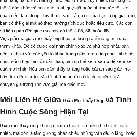
khả năng đạt được những mục tiêu lớn lao. Tuy nhiên, nó cũng có
thể là cảnh báo về sự cạnh tranh gay gắt hoặc những rắc rối liên
quan đến đám đông. Tùy thuộc vào cảm xúc của bạn trong giấc mơ,
bạn có thể giải mã nó theo hướng tích cực hoặc tiêu cực. Các con
số liên quan đến giấc mơ này có thể là
05
,
56
, hoặc
65
.
Việc giải mã giấc mơ thấy ong theo số lượng chỉ mang tính chất
tham khảo. Để có được cái nhìn chính xác và phù hợp nhất, bạn
nên kết hợp với các yếu tố khác trong giấc mơ, cũng như tình hình
cuộc sống hiện tại của bản thân, bạn có thể xem
xsmb
để xem kết
quả mới nhất. Nếu bạn cảm thấy lo lắng hoặc bất an sau giấc mơ,
hãy tìm kiếm sự tư vấn từ những người có kinh nghiệm hoặc
chuyên gia trong lĩnh vực giải mã giấc mơ.
Mối Liên Hệ Giữa
và Tình
Giấc Mơ Thấy Ong
Hình Cuộc Sống Hiện Tại
Giấc mơ thấy ong
không chỉ đơn thuần là những hình ảnh ngẫu
nhiên, mà còn là tấm gương phản chiếu những
vấn đề
,
lo lắng
, hoặc