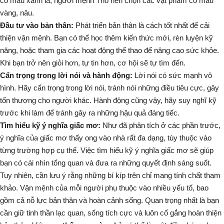
có màu xanh lá, người mệnh Thổ nên chọn các vật phẩm có màu
vàng, nâu.
Đầu tư vào bản thân:
Phát triển bản thân là cách tốt nhất để cải
thiện vận mệnh. Bạn có thể học thêm kiến thức mới, rèn luyện kỹ
năng, hoặc tham gia các hoạt động thể thao để nâng cao sức khỏe.
Khi bạn trở nên giỏi hơn, tự tin hơn, cơ hội sẽ tự tìm đến.
Cẩn trọng trong lời nói và hành động:
Lời nói có sức mạnh vô
hình. Hãy cẩn trọng trong lời nói, tránh nói những điều tiêu cực, gây
tổn thương cho người khác. Hành động cũng vậy, hãy suy nghĩ kỹ
trước khi làm để tránh gây ra những hậu quả đáng tiếc.
Tìm hiểu kỹ ý nghĩa giấc mơ:
Như đã phân tích ở các phần trước,
ý nghĩa của giấc mơ thấy ong vào nhà rất đa dạng, tùy thuộc vào
từng trường hợp cụ thể. Việc tìm hiểu kỹ ý nghĩa giấc mơ sẽ giúp
bạn có cái nhìn tổng quan và đưa ra những quyết định sáng suốt.
Tuy nhiên, cần lưu ý rằng những bí kíp trên chỉ mang tính chất tham
khảo. Vận mệnh của mỗi người phụ thuộc vào nhiều yếu tố, bao
gồm cả nỗ lực bản thân và hoàn cảnh sống. Quan trọng nhất là bạn
cần giữ tinh thần lạc quan, sống tích cực và luôn cố gắng hoàn thiện