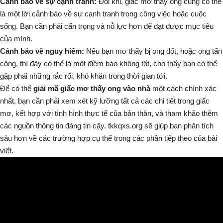
Cảnh báo về sự cạnh tranh:
Đôi khi, giấc mơ thấy ong cũng có thể
là một lời cảnh báo về sự cạnh tranh trong công việc hoặc cuộc
sống. Bạn cần phải cẩn trọng và nỗ lực hơn để đạt được mục tiêu
của mình.
Cảnh báo về nguy hiểm:
Nếu bạn mơ thấy bị ong đốt, hoặc ong tấn
công, thì đây có thể là một điềm báo không tốt, cho thấy bạn có thể
gặp phải những rắc rối, khó khăn trong thời gian tới.
Để có thể
giải mã giấc mơ thấy ong vào nhà
một cách chính xác
nhất, bạn cần phải xem xét kỹ lưỡng tất cả các chi tiết trong giấc
mơ, kết hợp với tình hình thực tế của bản thân, và tham khảo thêm
các nguồn thông tin đáng tin cậy. tkkqxs.org sẽ giúp bạn phân tích
sâu hơn về các trường hợp cụ thể trong các phần tiếp theo của bài
viết.