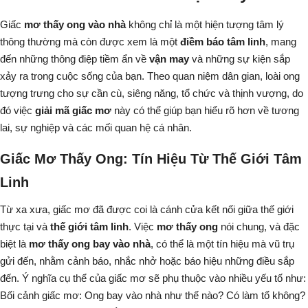
Giấc
mơ thấy ong vào nhà
không chỉ là một hiện tượng tâm lý
thông thường mà còn được xem là một
điềm báo tâm linh
, mang
đến những thông điệp tiềm ẩn về
vận may
và những sự kiện sắp
xảy ra trong cuộc sống của bạn. Theo quan niệm dân gian, loài ong
tượng trưng cho sự cần cù, siêng năng, tổ chức và thịnh vượng, do
đó việc
giải mã giấc mơ
này có thể giúp bạn hiểu rõ hơn về tương
lai, sự nghiệp và các mối quan hệ cá nhân.
Giấc Mơ Thấy Ong: Tín Hiệu Từ Thế Giới Tâm
Linh
Từ xa xưa, giấc mơ đã được coi là cánh cửa kết nối giữa thế giới
thực tại và
thế giới tâm linh
. Việc
mơ thấy ong
nói chung, và đặc
biệt là
mơ thấy ong bay vào nhà
, có thể là một tín hiệu mà vũ trụ
gửi đến, nhằm cảnh báo, nhắc nhở hoặc báo hiệu những điều sắp
đến. Ý nghĩa cụ thể của giấc mơ sẽ phụ thuộc vào nhiều yếu tố như:
Bối cảnh giấc mơ:
Ong bay vào nhà như thế nào? Có làm tổ không?