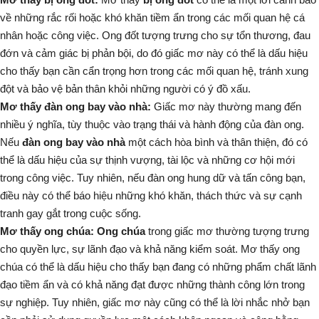
về những rắc rối hoặc khó khăn tiềm ẩn trong các mối quan hệ cá
nhân hoặc công việc.
Ong đốt
tượng trưng cho sự tổn thương, đau
đớn và cảm giác bị phản bội, do đó giấc mơ này có thể là dấu hiệu
cho thấy bạn cần cẩn trọng hơn trong các mối quan hệ, tránh xung
đột và bảo vệ bản thân khỏi những người có ý đồ xấu.
Mơ thấy đàn ong bay vào nhà:
Giấc mơ này thường mang đến
nhiều ý nghĩa, tùy thuộc vào trạng thái và hành động của đàn ong.
Nếu
đàn ong bay vào nhà
một cách hòa bình và thân thiện, đó có
thể là dấu hiệu của sự thịnh vượng, tài lộc và những cơ hội mới
trong công việc. Tuy nhiên, nếu đàn ong hung dữ và tấn công bạn,
điều này có thể báo hiệu những khó khăn, thách thức và sự cạnh
tranh gay gắt trong cuộc sống.
Mơ thấy ong chúa:
Ong chúa
trong giấc mơ thường tượng trưng
cho quyền lực, sự lãnh đạo và khả năng kiểm soát. Mơ thấy
ong
chúa
có thể là dấu hiệu cho thấy bạn đang có những phẩm chất lãnh
đạo tiềm ẩn và có khả năng đạt được những thành công lớn trong
sự nghiệp. Tuy nhiên, giấc mơ này cũng có thể là lời nhắc nhở bạn