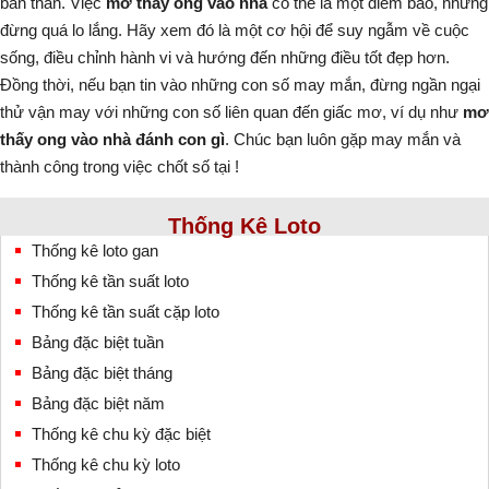
bản thân. Việc
mơ thấy ong vào nhà
có thể là một điềm báo, nhưng
đừng quá lo lắng. Hãy xem đó là một cơ hội để suy ngẫm về cuộc
sống, điều chỉnh hành vi và hướng đến những điều tốt đẹp hơn.
Đồng thời, nếu bạn tin vào những con số may mắn, đừng ngần ngại
thử vận may với những con số liên quan đến giấc mơ, ví dụ như
mơ
thấy ong vào nhà đánh con gì
. Chúc bạn luôn gặp may mắn và
thành công trong việc chốt số tại !
Thống Kê Loto
Thống kê loto gan
Thống kê tần suất loto
Thống kê tần suất cặp loto
Bảng đặc biệt tuần
Bảng đặc biệt tháng
Bảng đặc biệt năm
Thống kê chu kỳ đặc biệt
Thống kê chu kỳ loto