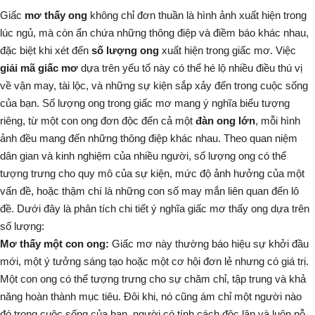
Giấc
mơ thấy ong
không chỉ đơn thuần là hình ảnh xuất hiện trong
lúc ngủ, mà còn ẩn chứa những thông điệp và điềm báo khác nhau,
đặc biệt khi xét đến
số lượng ong
xuất hiện trong giấc mơ. Việc
giải mã giấc mơ
dựa trên yếu tố này có thể hé lộ nhiều điều thú vị
về vận may, tài lộc, và những sự kiện sắp xảy đến trong cuộc sống
của bạn. Số lượng ong trong giấc mơ mang ý nghĩa biểu tượng
riêng, từ một con ong đơn độc đến cả một
đàn ong lớn
, mỗi hình
ảnh đều mang đến những thông điệp khác nhau. Theo quan niệm
dân gian và kinh nghiệm của nhiều người, số lượng ong có thể
tượng trưng cho quy mô của sự kiện, mức độ ảnh hưởng của một
vấn đề, hoặc thậm chí là những con số may mắn liên quan đến lô
đề. Dưới đây là phân tích chi tiết ý nghĩa giấc mơ thấy ong dựa trên
số lượng:
Mơ thấy một con ong:
Giấc mơ này thường báo hiệu sự khởi đầu
mới, một ý tưởng sáng tạo hoặc một cơ hội đơn lẻ nhưng có giá trị.
Một con ong
có thể tượng trưng cho sự chăm chỉ, tập trung và khả
năng hoàn thành mục tiêu. Đôi khi, nó cũng ám chỉ một người nào
đó trong cuộc sống của bạn, người có tính cách độc lập và luôn nỗ