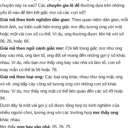
chuyện này ra sao? Các
chuyên gia lô đề
thường dựa trên những
yếu tố nào để liên kết giấc mơ và các con số?
Giải mã theo kinh nghiệm dân gian:
Theo quan niệm dân gian, mỗi
hình ảnh, sự kiện xuất hiện trong giấc mơ đều tương ứng với một
hoặc một vài con số cụ thể. Ví dụ,
ong
thường được liên hệ với số
06, 26, hoặc 66.
Giải mã theo ngữ cảnh giấc mơ:
Chi tiết trong giấc mơ như
ong
bay vào nhà
,
ong làm tổ
,
ong đốt
sẽ mang đến những gợi ý số khác
nhau. Ví dụ, nếu bạn mơ thấy ong bay vào nhà và làm tổ, con số
may mắn có thể là 56 hoặc 78.
Giải mã theo loại ong:
Các loại ong khác nhau như
ong mật
,
ong
vò vẽ
,
ong bắp cày
cũng sẽ tương ứng với những con số khác
nhau. Ví dụ, mơ thấy ong mật có thể liên quan đến các số 49 hoặc
94.
Dưới đây là một vài gợi ý số được tổng hợp từ kinh nghiệm của
nhiều người chơi, tương ứng với các trường hợp
mơ thấy ong
khác nhau:
Mơ thấy
ong bay vào nhà
: 05, 26, 75