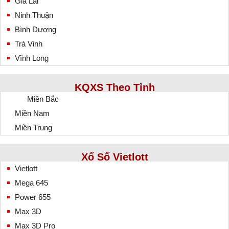
Gia Lai
Ninh Thuận
Bình Dương
Trà Vinh
Vĩnh Long
KQXS Theo Tỉnh
Miền Bắc
Miền Nam
Miền Trung
Xổ Số Vietlott
Vietlott
Mega 645
Power 655
Max 3D
Max 3D Pro