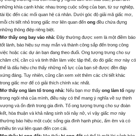
những khía cạnh khác nhau trong cuộc sống của bạn, từ sự nghiệp,
tài lộc đến các mối quan hệ cá nhân. Dưới góc độ giải mã giấc mơ,
mỗi chi tiết nhỏ trong giấc mơ liên quan đến
ong
đều chứa đựng
những thông điệp riêng biệt.
Mơ thấy ong bay vào nhà:
Đây thường được xem là một điềm báo
tốt lành, báo hiệu sự may mắn và thành công sắp đến trong công
việc hoặc các dự án bạn đang theo đuổi.
Ong
tượng trưng cho sự
chăm chỉ, cần cù và tinh thần làm việc tập thể, do đó giấc mơ này có
thể là dấu hiệu cho thấy những nỗ lực của bạn sẽ được đền đáp
xứng đáng. Tuy nhiên, cũng cần xem xét thêm các chi tiết khác
trong giấc mơ để có giải thích chính xác nhất.
Mơ thấy ong làm tổ trong nhà:
Nếu bạn mơ thấy
ong làm tổ
ngay
trong ngôi nhà của mình, điều này có thể mang ý nghĩa về sự thịnh
vượng và ổn định trong gia đình. Tổ
ong
tượng trưng cho sự đoàn
kết, hòa thuận và khả năng sinh sôi nảy nở, vì vậy giấc mơ này
thường báo hiệu một cuộc sống gia đình hạnh phúc, ấm êm và có
nhiều tin vui liên quan đến con cái.
Mơ thấy bị ong đốt:
Mơ thấy
bị ong đốt
có thể là một lời cảnh báo