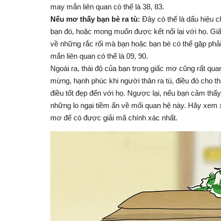
may mắn liên quan có thể là 38, 83.
Nếu mơ thấy bạn bè ra tù:
Đây có thể là dấu hiệu 
bạn đó, hoặc mong muốn được kết nối lại với họ. Giấ
về những rắc rối mà bạn hoặc bạn bè có thể gặp phải
mắn liên quan có thể là 09, 90.
Ngoài ra, thái độ của bạn trong giấc mơ cũng rất qua
mừng, hạnh phúc khi người thân ra tù, điều đó cho
điều tốt đẹp đến với họ. Ngược lại, nếu bạn cảm thấy 
những lo ngại tiềm ẩn về mối quan hệ này. Hãy xem xé
mơ để có được giải mã chính xác nhất.