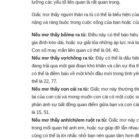
lưỡng các yếu tố liên quan là rất quan trọng.
Giấc mơ thấy người thân ra tù có thể là biểu hiện củ
nặng và ràng buộc trong cuộc sống của bạn hoặc của
Nếu mơ thấy bố/mẹ ra tù:
Điều này có thể báo hiệu
gia đình kéo dài, hoặc sự giải tỏa những áp lực mà b
Con số may mắn liên quan có thể là 04, 40.
Nếu mơ thấy vợ/chồng ra tù:
Đây có thể là dấu hiệ
đang trải qua một giai đoạn khó khăn và cần sự tha 
có thể là điềm báo về một khởi đầu mới trong tình y
thể là 22, 77.
Nếu mơ thấy con cái ra tù:
Giấc mơ này thường thể 
lai của con cái và mong muốn con cái có một cuộc số
phản ánh sự bất đồng quan điểm giữa bạn và con cái
là 15, 51.
Nếu mơ thấy anh/chị/em ruột ra tù:
Giấc mơ này có
trong mối quan hệ anh em, hoặc sự giúp đỡ lẫn nhau
cũng có thể là lời nhắc nhở bạn nên quan tâm hơn đ