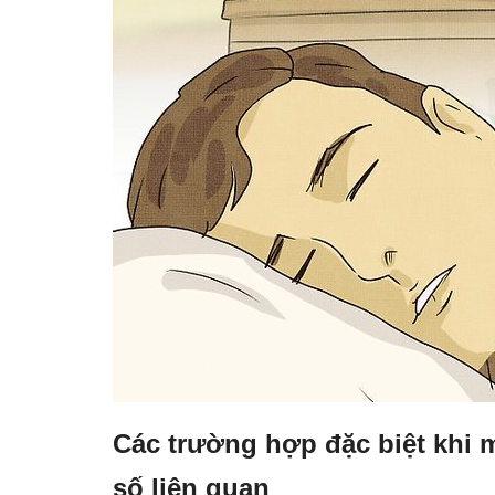
Các trường hợp đặc biệt khi m
số liên quan