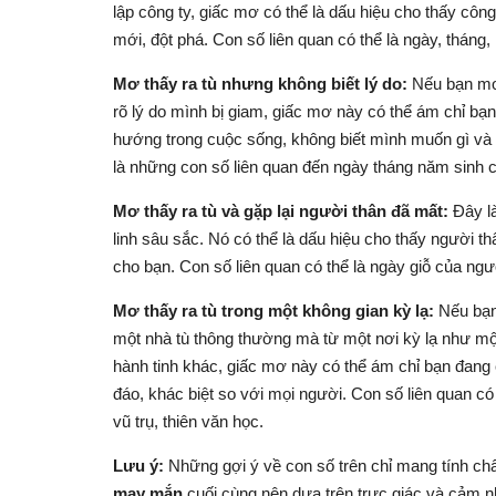
lập công ty, giấc mơ có thể là dấu hiệu cho thấy côn
mới, đột phá. Con số liên quan có thể là ngày, tháng
Mơ thấy ra tù nhưng không biết lý do:
Nếu bạn mơ
rõ lý do mình bị giam, giấc mơ này có thể ám chỉ b
hướng trong cuộc sống, không biết mình muốn gì và c
là những con số liên quan đến ngày tháng năm sinh 
Mơ thấy ra tù và gặp lại người thân đã mất:
Đây l
linh sâu sắc. Nó có thể là dấu hiệu cho thấy người t
cho bạn. Con số liên quan có thể là ngày giỗ của ngư
Mơ thấy ra tù trong một không gian kỳ lạ:
Nếu bạn
một nhà tù thông thường mà từ một nơi kỳ lạ như một
hành tinh khác, giấc mơ này có thể ám chỉ bạn đang
đáo, khác biệt so với mọi người. Con số liên quan có
vũ trụ, thiên văn học.
Lưu ý:
Những gợi ý về con số trên chỉ mang tính ch
may mắn
cuối cùng nên dựa trên trực giác và cảm n