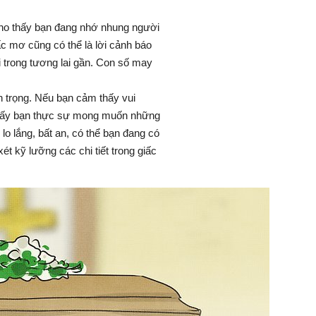
cho thấy bạn đang nhớ nhung người
c mơ cũng có thể là lời cảnh báo
 trong tương lai gần. Con số may
n trọng. Nếu bạn cảm thấy vui
 thấy bạn thực sự mong muốn những
lo lắng, bất an, có thể bạn đang có
t kỹ lưỡng các chi tiết trong giấc