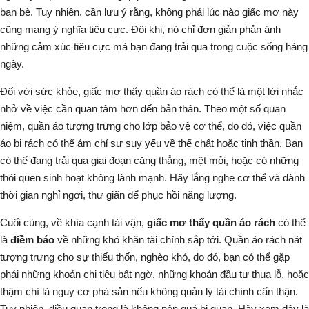
bạn bè. Tuy nhiên, cần lưu ý rằng, không phải lúc nào giấc mơ này
cũng mang ý nghĩa tiêu cực. Đôi khi, nó chỉ đơn giản phản ánh
những cảm xúc tiêu cực mà bạn đang trải qua trong cuộc sống hàng
ngày.
Đối với sức khỏe, giấc mơ thấy quần áo rách có thể là một lời nhắc
nhở về việc cần quan tâm hơn đến bản thân. Theo một số quan
niệm, quần áo tượng trưng cho lớp bảo vệ cơ thể, do đó, việc quần
áo bị rách có thể ám chỉ sự suy yếu về thể chất hoặc tinh thần. Bạn
có thể đang trải qua giai đoạn căng thẳng, mệt mỏi, hoặc có những
thói quen sinh hoạt không lành mạnh. Hãy lắng nghe cơ thể và dành
thời gian nghỉ ngơi, thư giãn để phục hồi năng lượng.
Cuối cùng, về khía cạnh tài vận,
giấc mơ thấy quần áo rách
có thể
là
điềm báo
về những khó khăn tài chính sắp tới. Quần áo rách nát
tượng trưng cho sự thiếu thốn, nghèo khó, do đó, bạn có thể gặp
phải những khoản chi tiêu bất ngờ, những khoản đầu tư thua lỗ, hoặc
thậm chí là nguy cơ phá sản nếu không quản lý tài chính cẩn thận.
Tuy nhiên, điều quan trọng là không nên quá bi quan. Hãy xem đây là