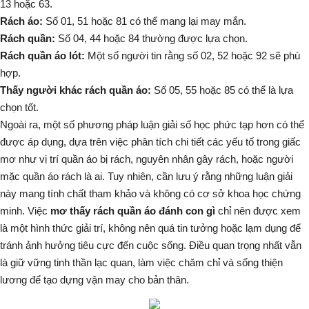
13 hoặc 63.
Rách áo:
Số 01, 51 hoặc 81 có thể mang lại may mắn.
Rách quần:
Số 04, 44 hoặc 84 thường được lựa chọn.
Rách quần áo lót:
Một số người tin rằng số 02, 52 hoặc 92 sẽ phù
hợp.
Thấy người khác rách quần áo:
Số 05, 55 hoặc 85 có thể là lựa
chọn tốt.
Ngoài ra, một số phương pháp luận giải số học phức tạp hơn có thể
được áp dụng, dựa trên việc phân tích chi tiết các yếu tố trong giấc
mơ như vị trí quần áo bị rách, nguyên nhân gây rách, hoặc người
mặc quần áo rách là ai. Tuy nhiên, cần lưu ý rằng những luận giải
này mang tính chất tham khảo và không có cơ sở khoa học chứng
minh. Việc
mơ thấy rách quần áo đánh con gì
chỉ nên được xem
là một hình thức giải trí, không nên quá tin tưởng hoặc lạm dụng để
tránh ảnh hưởng tiêu cực đến cuộc sống. Điều quan trọng nhất vẫn
là giữ vững tinh thần lạc quan, làm việc chăm chỉ và sống thiện
lương để tạo dựng vận may cho bản thân.