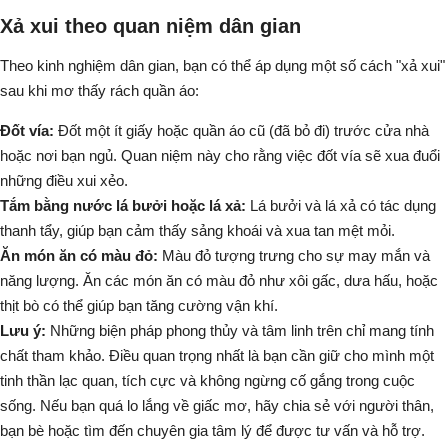
Xả xui theo quan niệm dân gian
Theo kinh nghiệm dân gian, bạn có thể áp dụng một số cách "xả xui"
sau khi mơ thấy rách quần áo:
Đốt vía:
Đốt một ít giấy hoặc quần áo cũ (đã bỏ đi) trước cửa nhà
hoặc nơi bạn ngủ. Quan niệm này cho rằng việc đốt vía sẽ xua đuổi
những điều xui xẻo.
Tắm bằng nước lá bưởi hoặc lá xả:
Lá bưởi và lá xả có tác dụng
thanh tẩy, giúp bạn cảm thấy sảng khoái và xua tan mệt mỏi.
Ăn món ăn có màu đỏ:
Màu đỏ tượng trưng cho sự may mắn và
năng lượng. Ăn các món ăn có màu đỏ như
xôi gấc, dưa hấu, hoặc
thịt bò
có thể giúp bạn tăng cường vận khí.
Lưu ý:
Những biện pháp phong thủy và tâm linh trên chỉ mang tính
chất tham khảo. Điều quan trọng nhất là bạn cần giữ cho mình một
tinh thần lạc quan, tích cực và không ngừng cố gắng trong cuộc
sống. Nếu bạn quá lo lắng về giấc mơ, hãy chia sẻ với người thân,
bạn bè hoặc tìm đến chuyên gia tâm lý để được tư vấn và hỗ trợ.