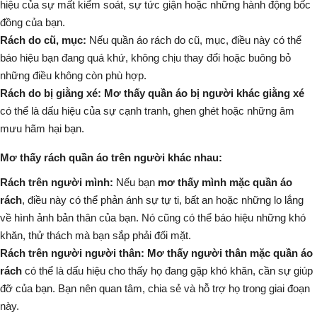
hiệu của sự mất kiểm soát, sự tức giận hoặc những hành động bốc
đồng của bạn.
Rách do cũ, mục:
Nếu quần áo rách do cũ, mục, điều này có thể
báo hiệu bạn đang quá khứ, không chịu thay đổi hoặc buông bỏ
những điều không còn phù hợp.
Rách do bị giằng xé:
Mơ thấy quần áo bị người khác giằng xé
có thể là dấu hiệu của sự cạnh tranh, ghen ghét hoặc những âm
mưu hãm hại bạn.
Mơ thấy rách quần áo trên người khác nhau:
Rách trên người mình:
Nếu bạn
mơ thấy mình mặc quần áo
rách
, điều này có thể phản ánh sự tự ti, bất an hoặc những lo lắng
về hình ảnh bản thân của bạn. Nó cũng có thể báo hiệu những khó
khăn, thử thách mà bạn sắp phải đối mặt.
Rách trên người người thân:
Mơ thấy người thân mặc quần áo
rách
có thể là dấu hiệu cho thấy họ đang gặp khó khăn, cần sự giúp
đỡ của bạn. Bạn nên quan tâm, chia sẻ và hỗ trợ họ trong giai đoạn
này.