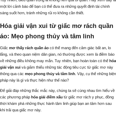
một lời cảnh báo để bạn có thể đưa ra những quyết định tài chính
sáng suốt hơn, tránh những rủi ro không cần thiết.
Hóa giải vận xui từ giấc mơ rách quần
áo: Mẹo phong thủy và tâm linh
Giấc
mơ thấy rách quần áo
có thể mang đến cảm giác bất an, lo
lắng, và theo quan niệm dân gian, nó thường được xem là điềm báo
về những điều không may mắn. Tuy nhiên, bạn hoàn toàn có thể
hóa
giải vận xui
và giảm thiểu những tác động tiêu cực từ giấc mơ này
thông qua các
mẹo phong thủy và tâm linh
. Vậy, cụ thể những biện
pháp này là gì và thực hiện như thế nào?
Để giải đáp những thắc mắc này, chúng ta sẽ cùng nhau tìm hiểu về
các phương pháp
hóa giải điềm xấu
từ giấc mơ rách y phục, đồng
thời khám phá những thực hành tâm linh giúp bạn an tâm hơn sau
khi trải qua giấc mơ này.