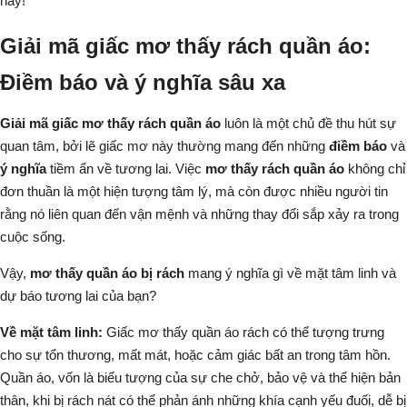
này!
Giải mã giấc mơ thấy rách quần áo:
Điềm báo và ý nghĩa sâu xa
Giải mã giấc mơ thấy rách quần áo
luôn là một chủ đề thu hút sự
quan tâm, bởi lẽ giấc mơ này thường mang đến những
điềm báo
và
ý nghĩa
tiềm ẩn về tương lai. Việc
mơ thấy rách quần áo
không chỉ
đơn thuần là một hiện tượng tâm lý, mà còn được nhiều người tin
rằng nó liên quan đến vận mệnh và những thay đổi sắp xảy ra trong
cuộc sống.
Vậy,
mơ thấy quần áo bị rách
mang ý nghĩa gì về mặt tâm linh và
dự báo tương lai của bạn?
Về mặt tâm linh:
Giấc mơ thấy quần áo rách có thể tượng trưng
cho sự tổn thương, mất mát, hoặc cảm giác bất an trong tâm hồn.
Quần áo, vốn là biểu tượng của sự che chở, bảo vệ và thể hiện bản
thân, khi bị rách nát có thể phản ánh những khía cạnh yếu đuối, dễ bị