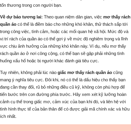
tổn thương trong con người bạn.
Về dự báo tương lai:
Theo quan niệm dân gian, việc
mơ thấy rách
quần áo
có thể là điềm báo cho những khó khăn, thử thách sắp tới
trong công việc, tình cảm, hoặc các mối quan hệ xã hội. Mức độ và
vị trí rách của quần áo có thể gợi ý về mức độ nghiêm trọng và lĩnh
vực chịu ảnh hưởng của những khó khăn này. Ví dụ, nếu mơ thấy
rách quần áo ở nơi công cộng, có thể bạn sẽ gặp phải những tình
huống xấu hổ hoặc bị người khác đánh giá tiêu cực.
Tuy nhiên, không phải lúc nào
giấc mơ thấy rách quần áo
cũng
mang ý nghĩa tiêu cực. Đôi khi, nó có thể là dấu hiệu cho thấy bạn
đang cần thay đổi, rũ bỏ những điều cũ kỹ, không còn phù hợp để
tiến bước trên con đường phía trước. Hãy xem xét kỹ lưỡng hoàn
cảnh cụ thể trong giấc mơ, cảm xúc của bạn khi đó, và liên hệ với
tình hình thực tế của bản thân để có được giải mã chính xác và hữu
ích nhất.