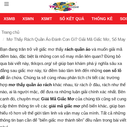
XSMB
XSMN
XSMT
SỔ KẾT QUẢ
THỐNG KÊ
SOI
Trang chủ
Mơ Thấy Rách Quần Áo Đánh Con Gì? Giải Mã Giấc Mơ, Số May
Bạn đang trăn trở về giấc mơ thấy
rách quần áo
và muốn giải mã
điềm báo, đặc biệt là những con số may mắn liên quan? Đừng bỏ
qua bài viết này,
tkkqxs.org/
sẽ giúp bạn khám phá ý nghĩa sâu xa
đằng sau giấc mơ này, từ điềm báo tâm linh đến những
con số lô
đề
ẩn chứa. Chúng ta sẽ cùng nhau phân tích chi tiết các trường
hợp
mơ thấy quần áo rách
khác nhau, từ rách ở đâu, rách như thế
nào, ai là người mặc, để đưa ra những luận giải chính xác nhất. Bên
cạnh đó, chuyên mục
Giải Mã Giấc Mơ
của chúng tôi cũng sẽ cung
cấp thêm thông tin về các
giải mã giấc mơ
phổ biến khác, giúp bạn
hiểu rõ hơn về thế giới tâm linh và vận may của mình. Tất cả những
thông tin bạn cần để "biến giấc mơ thành tiền" đều nằm trong bài viết