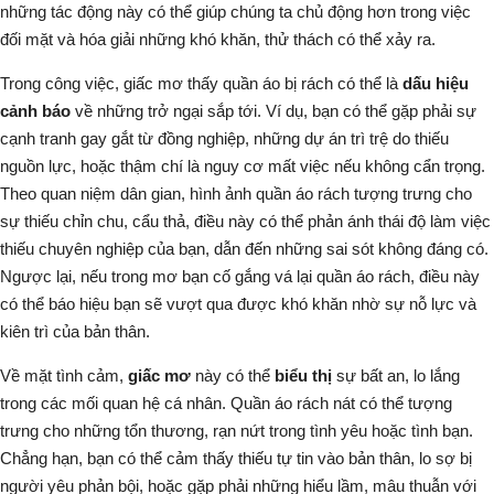
những tác động này có thể giúp chúng ta chủ động hơn trong việc
đối mặt và hóa giải những khó khăn, thử thách có thể xảy ra.
Trong công việc, giấc mơ thấy quần áo bị rách có thể là
dấu hiệu
cảnh báo
về những trở ngại sắp tới.
Ví dụ
, bạn có thể gặp phải sự
cạnh tranh gay gắt từ đồng nghiệp, những dự án trì trệ do thiếu
nguồn lực, hoặc thậm chí là nguy cơ mất việc nếu không cẩn trọng.
Theo quan niệm dân gian, hình ảnh quần áo rách tượng trưng cho
sự thiếu chỉn chu, cẩu thả, điều này có thể phản ánh thái độ làm việc
thiếu chuyên nghiệp của bạn, dẫn đến những sai sót không đáng có.
Ngược lại, nếu trong mơ bạn cố gắng vá lại quần áo rách, điều này
có thể báo hiệu bạn sẽ vượt qua được khó khăn nhờ sự nỗ lực và
kiên trì của bản thân.
Về mặt tình cảm,
giấc mơ
này có thể
biểu thị
sự bất an, lo lắng
trong các mối quan hệ cá nhân. Quần áo rách nát có thể tượng
trưng cho những tổn thương, rạn nứt trong tình yêu hoặc tình bạn.
Chẳng hạn
, bạn có thể cảm thấy thiếu tự tin vào bản thân, lo sợ bị
người yêu phản bội, hoặc gặp phải những hiểu lầm, mâu thuẫn với