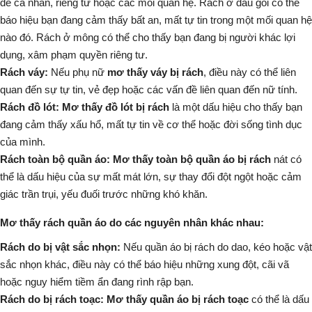
đề cá nhân, riêng tư hoặc các mối quan hệ. Rách ở đầu gối có thể
báo hiệu bạn đang cảm thấy bất an, mất tự tin trong một mối quan hệ
nào đó. Rách ở mông có thể cho thấy bạn đang bị người khác lợi
dụng, xâm phạm quyền riêng tư.
Rách váy:
Nếu phụ nữ
mơ thấy váy bị rách
, điều này có thể liên
quan đến sự tự tin, vẻ đẹp hoặc các vấn đề liên quan đến nữ tính.
Rách đồ lót:
Mơ thấy đồ lót bị rách
là một dấu hiệu cho thấy bạn
đang cảm thấy xấu hổ, mất tự tin về cơ thể hoặc đời sống tình dục
của mình.
Rách toàn bộ quần áo:
Mơ thấy toàn bộ quần áo bị rách
nát có
thể là dấu hiệu của sự mất mát lớn, sự thay đổi đột ngột hoặc cảm
giác trần trụi, yếu đuối trước những khó khăn.
Mơ thấy rách quần áo do các nguyên nhân khác nhau:
Rách do bị vật sắc nhọn:
Nếu quần áo bị rách do dao, kéo hoặc vật
sắc nhọn khác, điều này có thể báo hiệu những xung đột, cãi vã
hoặc nguy hiểm tiềm ẩn đang rình rập bạn.
Rách do bị rách toạc:
Mơ thấy quần áo bị rách toạc
có thể là dấu