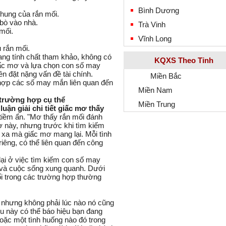
Bình Dương
hung của rắn mối.
bò vào nhà.
Trà Vinh
mối.
Vĩnh Long
 rắn mối.
ang tính chất tham khảo, không có
KQXS Theo Tỉnh
giấc mơ và lựa chọn con số may
n đặt nặng vấn đề tài chính.
Miền Bắc
Miền Nam
g trường hợp cụ thể
Miền Trung
c
luận giải chi tiết giấc mơ thấy
tiềm ẩn. "Mơ thấy rắn mối đánh
mơ này, nhưng trước khi tìm kiếm
 xa mà giấc mơ mang lại. Mỗi tình
iêng, có thể liên quan đến công
ại ở việc tìm kiếm con số may
n và cuộc sống xung quanh. Dưới
mối trong các trường hợp thường
, nhưng không phải lúc nào nó cũng
u này có thể báo hiệu bạn đang
oặc một tình huống nào đó trong