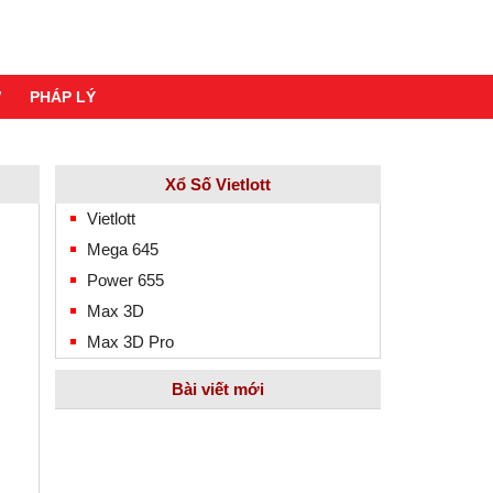
Ơ
PHÁP LÝ
Xổ Số Vietlott
Vietlott
Mega 645
Power 655
Max 3D
Max 3D Pro
Bài viết mới