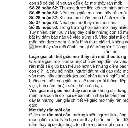
con số có thể liên quan đến giấc mơ thấy rắn mối:
Số 26 hoặc 62:
Thường được liên kết với hình ảnh c
Số 45 hoặc 54:
Nếu trong giấc mơ bạn thấy rắn mối 
Số 28 hoặc 82:
Khi bạn mơ thấy mình bắt được rắn 
Số 37 hoặc 73:
Nếu bạn mơ thấy rắn mối cắn.
Số 05 hoặc 50:
Trong trường hợp bạn mơ thấy nhiều
Tuy nhiên, cần lưu ý rằng đây chỉ là những con số m
bất kỳ đảm bảo nào về việc trúng số. Việc giải mã 
mắn nên được xem là một hình thức giải trí, không nê
Luận giải chi tiết giấc mơ thấy rắn mối theo từn
Giải mã giấc mơ luôn là một chủ đề hấp dẫn, và việ
rắn mối
sẽ giúp bạn hiểu rõ hơn về những điềm báo 
con gì?" là câu hỏi nhiều người đặt ra khi gặp giấc 
vận may, hãy cùng
tkkqxs.org/
phân tích ý nghĩa sâu
huống cụ thể trong giấc mơ sẽ mang một thông điệp r
việc, tình cảm, hoặc sức khỏe của bạn.
Việc
giải mã giấc mơ thấy rắn mối
không chỉ dừng l
mắn, mà còn là cơ hội để bạn nhìn nhận lại bản thâ
đây là những luận giải chi tiết về giấc mơ thấy rắn 
gặp:
Mơ thấy rắn mối cắn
Giấc mơ
rắn mối cắn
thường khiến người ta lo lắng
mang điềm xấu. Nếu bạn mơ thấy bị rắn mối cắn, điề
cảm thấy bị đe dọa hoặc tổn thương bởi một người h