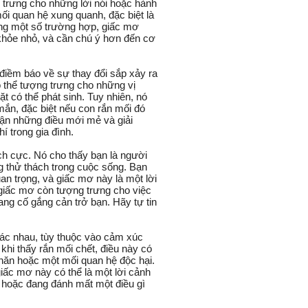
 trưng cho những lời nói hoặc hành
i quan hệ xung quanh, đặc biệt là
ng một số trường hợp, giấc mơ
khỏe nhỏ, và cần chú ý hơn đến cơ
 điềm báo về sự thay đổi sắp xảy ra
ó thể
tượng trưng cho những vị
ặt có thể phát sinh. Tuy nhiên, nó
mắn, đặc biệt nếu con rắn mối đó
hận những điều mới mẻ và giải
í trong gia đình.
ch cực. Nó cho thấy bạn là người
g thử thách trong cuộc sống. Bạn
an trọng, và giấc mơ này là một lời
 giấc mơ còn tượng trưng cho việc
ng cố gắng cản trở bạn. Hãy tự tin
ác nhau, tùy thuộc vào cảm xúc
hi thấy rắn mối chết, điều này có
khăn hoặc một mối quan hệ độc hại.
iấc mơ này có thể là một lời cảnh
, hoặc đang đánh mất một điều gì