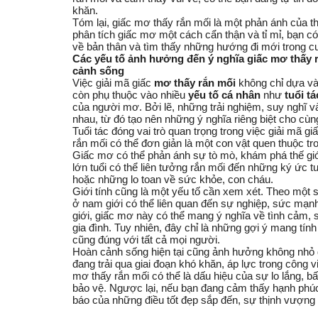
khăn.
Tóm lại, giấc mơ thấy rắn mối là một
phản ánh của th
phân tích giấc mơ một cách cẩn thận và tỉ mỉ, bạn c
về bản thân và tìm thấy những hướng đi mới trong c
Các yếu tố ảnh hưởng đến ý nghĩa giấc mơ thấy rắ
cảnh sống
Việc giải mã giấc
mơ thấy rắn mối
không chỉ dựa và
còn phụ thuộc vào nhiều
yếu tố cá nhân
như
tuổi tá
của người mơ. Bởi lẽ, những trải nghiệm, suy nghĩ 
nhau, từ đó tạo nên những ý nghĩa riêng biệt cho cù
Tuổi tác
đóng vai trò quan trọng trong việc giải mã gi
rắn mối có thể đơn giản là một con vật quen thuộc tr
Giấc mơ có thể phản ánh sự tò mò, khám phá thế gi
lớn tuổi có thể liên tưởng rắn mối đến những ký ức 
hoặc những lo toan về sức khỏe, con cháu.
Giới tính cũng là một yếu tố cần xem xét. Theo một 
ở nam giới có thể liên quan đến sự nghiệp, sức mạnh 
giới, giấc mơ này có thể mang ý nghĩa về tình cảm, 
gia đình. Tuy nhiên, đây chỉ là những gợi ý mang tín
cũng đúng với tất cả mọi người.
Hoàn cảnh sống hiện tại cũng ảnh hưởng không nhỏ 
đang trải qua giai đoạn khó khăn, áp lực trong công 
mơ thấy rắn mối có thể là dấu hiệu của sự lo lắng,
bảo vệ. Ngược lại, nếu bạn đang cảm thấy hạnh phúc
báo của những điều tốt đẹp sắp đến, sự thịnh vượn