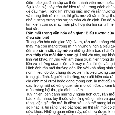
điềm báo gia đình sắp có thêm thành viên mới, hoặc c
Sự khác biệt này còn thể hiện rõ nét trong cách chún
để cầu may. Trong khi những giấc mơ về rắn thường 
và mang tính rủi ro cao, thì giấc mơ về rắn mối lại t
nhỏ, tượng trưng cho sự an toàn và ổn định. Do đó, v
tìm kiếm con số may mắn phù hợp đòi hỏi sự tinh tế 
loài rắn.
Rắn mối trong văn hóa dân gian: Biểu tượng của 
điều cần biết
Trong văn hóa dân gian Việt Nam,
rắn mối
không chỉ 
thấy mà còn mang trong mình những ý nghĩa biểu tượn
đến sự
sinh sôi, nảy nở
và những điềm báo nhất địn
mơ thấy rắn mối đánh con gì
. Loài vật này, tuy k
linh vật khác, nhưng vẫn âm thầm xuất hiện trong đời
liền với những quan niệm về may mắn, tài lộc và sự 
Hình ảnh rắn mối thường gắn liền với khả năng sinh
non nhiều, do đó, chúng được xem là biểu tượng củ
trong gia đình. Người ta tin rằng, sự xuất hiện của rắ
gia đình mới cưới hoặc đang mong con, là một dấu hiệ
cái. Trong một số vùng quê, rắn mối còn được xem 
mùa màng bội thu, gia đình no ấm.
Tuy nhiên, bên cạnh những ý nghĩa tích cực,
rắn mố
báo khác nhau, tùy thuộc vào từng vùng miền và qua
rằng, việc giết rắn mối là điềm xấu, có thể mang lại x
số khác lại tin rằng, việc bắt hoặc ăn thịt rắn mối c
sức khỏe. Những quan niệm này, dù chưa được kho