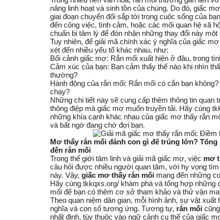
năng linh hoạt và sinh tồn của chúng. Do đó, giấc mơ
giai đoạn chuyển đổi sắp tới trong cuộc sống của bạn
đến công việc, tình cảm, hoặc các mối quan hệ xã hộ
chuẩn bị tâm lý để đón nhận những thay đổi này một
Tuy nhiên, để giải mã chính xác ý nghĩa của giấc mơ
xét đến nhiều yếu tố khác nhau, như:
Bối cảnh giấc mơ
: Rắn mối xuất hiện ở đâu, trong t
Cảm xúc của bạn
: Bạn cảm thấy thế nào khi nhìn th
thường?
Hành động của rắn mối
: Rắn mối có cắn bạn không?
chạy?
Những chi tiết này sẽ cung cấp thêm thông tin quan t
thông điệp mà giấc mơ muốn truyền tải. Hãy cùng tkk
những khía cạnh khác nhau của giấc mơ thấy rắn mố
và bất ngờ đang chờ đợi bạn.
Mơ thấy rắn mối đánh con gì để trúng lớn? Tổng
đến rắn mối
Trong thế giới tâm linh và giải mã giấc mơ, việc
mơ t
câu hỏi được nhiều người quan tâm, với hy vọng tì
này. Vậy,
giấc mơ thấy rắn mối
mang đến những con 
Hãy cùng
tkkqxs.org/
khám phá và tổng hợp những c
mối để bạn có thêm cơ sở tham khảo và thử vận ma
Theo quan niệm dân gian, mỗi hình ảnh, sự vật xuất
nghĩa và con số tương ứng. Tương tự,
rắn mối
cũng 
nhất định, tùy thuộc vào ngữ cảnh cụ thể của giấc m