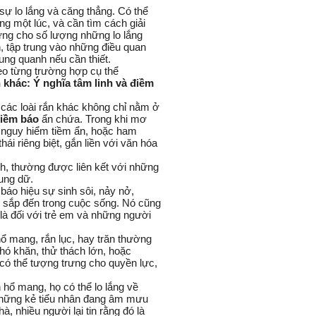
sự lo lắng và căng thẳng. Có thể
g một lúc, và cần tìm cách giải
ưng cho số lượng những lo lắng
n, tập trung vào những điều quan
ung quanh nếu cần thiết.
 khác: Ý nghĩa tâm linh và điềm
 các loài rắn khác không chỉ nằm ở
điềm báo
ẩn chứa. Trong khi
mơ
 nguy hiểm tiềm ẩn, hoặc ham
hái riêng biệt, gắn liền với văn hóa
nh, thường được liên kết với những
hung dữ.
báo hiệu sự sinh sôi, nảy nở,
 sắp đến trong cuộc sống. Nó cũng
 là đối với trẻ em và những người
ổ mang, rắn lục, hay trăn thường
hó khăn, thử thách lớn, hoặc
có thể tượng trưng cho quyền lực,
 hổ mang, họ có thể lo lắng về
 những kẻ tiểu nhân đang âm mưu
, nhiều người lại tin rằng đó là