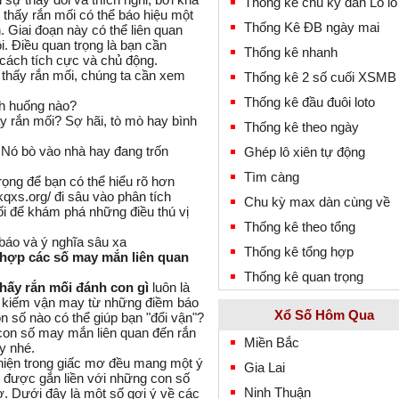
Thống kê chu kỳ dàn Lô lô
 thấy rắn mối có thể báo hiệu một
Thống Kê ĐB ngày mai
. Giai đoạn này có thể liên quan
i. Điều quan trọng là bạn cần
Thống kê nhanh
 cách tích cực và chủ động.
 thấy rắn mối, chúng ta cần xem
Thống kê 2 số cuối XSMB
Thống kê đầu đuôi loto
ình huống nào?
ấy rắn mối? Sợ hãi, tò mò hay bình
Thống kê theo ngày
 Nó bò vào nhà hay đang trốn
Ghép lô xiên tự động
Tìm càng
rọng để bạn có thể hiểu rõ hơn
qxs.org/ đi sâu vào phân tích
Chu kỳ max dàn cùng về
i để khám phá những điều thú vị
Thống kê theo tổng
Thống kê tổng hợp
 hợp các số may mắn liên quan
Thống kê quan trọng
hấy rắn mối đánh con gì
luôn là
m kiếm vận may từ những điềm báo
Xổ Số Hôm Qua
số nào có thể giúp bạn "đổi vận"?
on số may mắn liên quan đến rắn
Miền Bắc
y nhé.
 hiện trong giấc mơ đều mang một ý
Gia Lai
được gắn liền với những con số
Ninh Thuận
ơ. Dưới đây là một số gợi ý về các