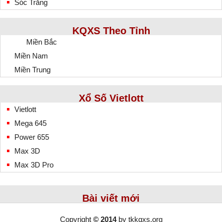
Sóc Trăng
KQXS Theo Tỉnh
Miền Bắc
Miền Nam
Miền Trung
Xổ Số Vietlott
Vietlott
Mega 645
Power 655
Max 3D
Max 3D Pro
Bài viết mới
Copyright
© 2014
by
tkkqxs.org