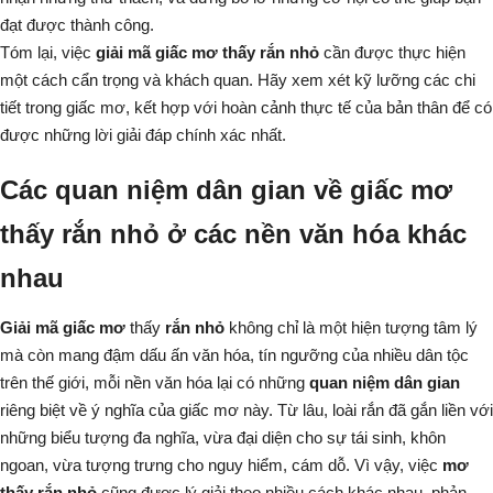
đạt được thành công.
Tóm lại, việc
giải mã giấc mơ thấy rắn nhỏ
cần được thực hiện
một cách cẩn trọng và khách quan. Hãy xem xét kỹ lưỡng các chi
tiết trong giấc mơ, kết hợp với hoàn cảnh thực tế của bản thân để có
được những lời giải đáp chính xác nhất.
Các quan niệm dân gian về giấc mơ
thấy rắn nhỏ ở các nền văn hóa khác
nhau
Giải mã giấc mơ
thấy
rắn nhỏ
không chỉ là một hiện tượng tâm lý
mà còn mang đậm dấu ấn văn hóa, tín ngưỡng của nhiều dân tộc
trên thế giới, mỗi nền văn hóa lại có những
quan niệm dân gian
riêng biệt về ý nghĩa của giấc mơ này. Từ lâu, loài rắn đã gắn liền với
những biểu tượng đa nghĩa, vừa đại diện cho sự tái sinh, khôn
ngoan, vừa tượng trưng cho nguy hiểm, cám dỗ. Vì vậy, việc
mơ
thấy rắn nhỏ
cũng được lý giải theo nhiều cách khác nhau, phản