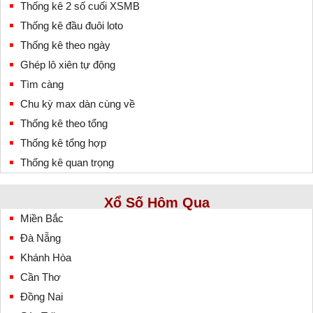
Thống kê 2 số cuối XSMB
Thống kê đầu đuôi loto
Thống kê theo ngày
Ghép lô xiên tự động
Tìm càng
Chu kỳ max dàn cùng về
Thống kê theo tổng
Thống kê tổng hợp
Thống kê quan trọng
Xổ Số Hôm Qua
Miền Bắc
Đà Nẵng
Khánh Hòa
Cần Thơ
Đồng Nai