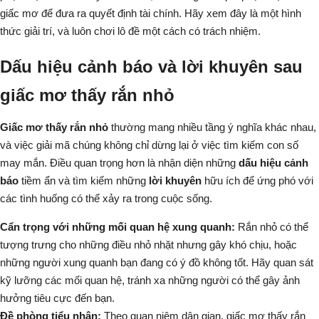
giấc mơ để đưa ra quyết định tài chính. Hãy xem đây là một hình
thức giải trí, và luôn chơi lô đề một cách có trách nhiệm.
Dấu hiệu cảnh báo và lời khuyên sau
giấc mơ thấy rắn nhỏ
Giấc mơ thấy rắn nhỏ
thường mang nhiều tầng ý nghĩa khác nhau,
và việc giải mã chúng không chỉ dừng lại ở việc tìm kiếm con số
may mắn. Điều quan trọng hơn là nhận diện những
dấu hiệu cảnh
báo
tiềm ẩn và tìm kiếm những
lời khuyên
hữu ích để ứng phó với
các tình huống có thể xảy ra trong cuộc sống.
Cẩn trọng với những mối quan hệ xung quanh:
Rắn nhỏ có thể
tượng trưng cho những điều nhỏ nhặt nhưng gây khó chịu, hoặc
những người xung quanh bạn đang có ý đồ không tốt. Hãy quan sát
kỹ lưỡng các mối quan hệ, tránh xa những người có thể gây ảnh
hưởng tiêu cực đến bạn.
Đề phòng tiểu nhân:
Theo quan niệm dân gian, giấc mơ thấy rắn