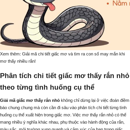
Xem thêm: Giải mã chi tiết giấc mơ và tìm ra
con số may mắn khi
mơ thấy nhiều rắn
!
Phân tích chi tiết giấc mơ thấy rắn nhỏ
theo từng tình huống cụ thể
Giải mã giấc mơ thấy rắn nhỏ
không chỉ dừng lại ở việc đoán điềm
báo chung chung mà còn cần đi sâu vào
phân tích chi tiết
từng tình
huống cụ thể xuất hiện trong giấc mơ. Việc
mơ thấy rắn nhỏ
có thể
mang nhiều ý nghĩa khác nhau, phụ thuộc vào hành động của rắn,
màu sắc, môi trường xung quanh và cảm xúc của bạn trong giấc