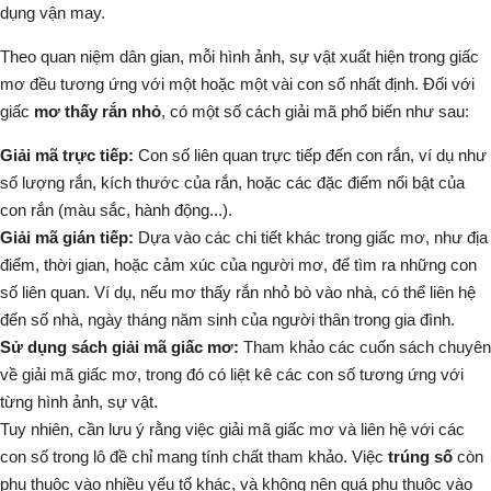
dụng vận may.
Theo quan niệm dân gian, mỗi hình ảnh, sự vật xuất hiện trong giấc
mơ đều tương ứng với một hoặc một vài con số nhất định. Đối với
giấc
mơ thấy rắn nhỏ
, có một số cách giải mã phổ biến như sau:
Giải mã trực tiếp:
Con số liên quan trực tiếp đến con rắn, ví dụ như
số lượng rắn, kích thước của rắn, hoặc các đặc điểm nổi bật của
con rắn (màu sắc, hành động...).
Giải mã gián tiếp:
Dựa vào các chi tiết khác trong giấc mơ, như địa
điểm, thời gian, hoặc cảm xúc của người mơ, để tìm ra những con
số liên quan. Ví dụ, nếu mơ thấy rắn nhỏ bò vào nhà, có thể liên hệ
đến số nhà, ngày tháng năm sinh của người thân trong gia đình.
Sử dụng sách giải mã giấc mơ:
Tham khảo các cuốn sách chuyên
về giải mã giấc mơ, trong đó có liệt kê các con số tương ứng với
từng hình ảnh, sự vật.
Tuy nhiên, cần lưu ý rằng việc giải mã giấc mơ và liên hệ với các
con số trong lô đề chỉ mang tính chất tham khảo. Việc
trúng số
còn
phụ thuộc vào nhiều yếu tố khác, và không nên quá phụ thuộc vào