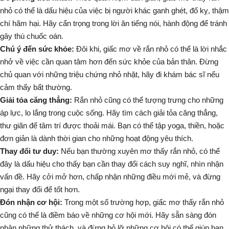
nhỏ có thể là dấu hiệu của việc bị người khác ganh ghét, đố kỵ, thậm
chí hãm hại. Hãy cẩn trọng trong lời ăn tiếng nói, hành động để tránh
gây thù chuốc oán.
Chú ý đến sức khỏe:
Đôi khi, giấc mơ về rắn nhỏ có thể là lời nhắc
nhở về việc cần quan tâm hơn đến sức khỏe của bản thân. Đừng
chủ quan với những triệu chứng nhỏ nhặt, hãy đi khám bác sĩ nếu
cảm thấy bất thường.
Giải tỏa căng thẳng:
Rắn nhỏ cũng có thể tượng trưng cho những
áp lực, lo lắng trong cuộc sống. Hãy tìm cách giải tỏa căng thẳng,
thư giãn để tâm trí được thoải mái. Bạn có thể tập yoga, thiền, hoặc
đơn giản là dành thời gian cho những hoạt động yêu thích.
Thay đổi tư duy:
Nếu bạn thường xuyên mơ thấy rắn nhỏ, có thể
đây là dấu hiệu cho thấy bạn cần thay đổi cách suy nghĩ, nhìn nhận
vấn đề. Hãy cởi mở hơn, chấp nhận những điều mới mẻ, và đừng
ngại thay đổi để tốt hơn.
Đón nhận cơ hội:
Trong một số trường hợp, giấc mơ thấy rắn nhỏ
cũng có thể là điềm báo về những cơ hội mới. Hãy sẵn sàng đón
nhận những thử thách, và đừng bỏ lỡ những cơ hội có thể giúp bạn