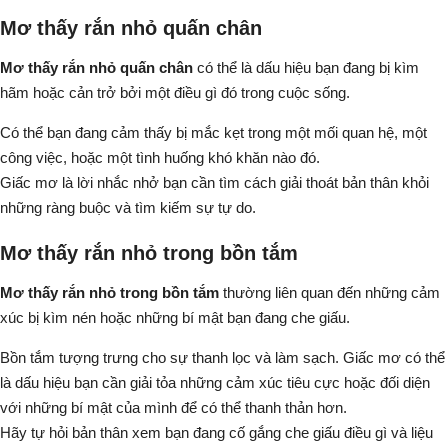
Mơ thấy rắn nhỏ quấn chân
Mơ thấy rắn nhỏ quấn chân
có thể là dấu hiệu bạn đang bị kìm
hãm hoặc cản trở bởi một điều gì đó trong cuộc sống.
Có thể bạn đang cảm thấy bị mắc kẹt trong một mối quan hệ, một
công việc, hoặc một tình huống khó khăn nào đó.
Giấc mơ là lời nhắc nhở bạn cần tìm cách giải thoát bản thân khỏi
những ràng buộc và tìm kiếm sự tự do.
Mơ thấy rắn nhỏ trong bồn tắm
Mơ thấy rắn nhỏ trong bồn tắm
thường liên quan đến những cảm
xúc bị kìm nén hoặc những bí mật bạn đang che giấu.
Bồn tắm tượng trưng cho sự thanh lọc và làm sạch. Giấc mơ có thể
là dấu hiệu bạn cần giải tỏa những cảm xúc tiêu cực hoặc đối diện
với những bí mật của mình để có thể thanh thản hơn.
Hãy tự hỏi bản thân xem bạn đang cố gắng che giấu điều gì và liệu