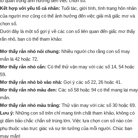
tố quan trọng ảnh hưởng đến việc chọn số.
Kết hợp với yếu tố cá nhân:
Tuổi tác, giới tính, tình trạng hôn nhân
của người mơ cũng có thể ảnh hưởng đến việc giải mã giấc mơ và
chọn số.
Dưới đây là một số gợi ý về các con số liên quan đến giấc mơ thấy
rắn nhỏ, bạn có thể tham khảo:
Mơ thấy rắn nhỏ nói chung:
Nhiều người cho rằng con số may
mắn là 42 hoặc 72.
Mơ thấy rắn nhỏ cắn:
Có thể thử vận may với các số 14, 54 hoặc
59.
Mơ thấy rắn nhỏ bò vào nhà:
Gợi ý các số 22, 26 hoặc 41.
Mơ thấy rắn nhỏ màu đen:
Các số 58 hoặc 94 có thể mang lại may
mắn.
Mơ thấy rắn nhỏ màu trắng:
Thử vận may với các số 30 hoặc 69.
Lưu ý:
Những con số trên chỉ mang tính chất tham khảo, không có
gì đảm bảo chắc chắn sẽ trúng lớn. Việc lựa chọn con số nào còn
phụ thuộc vào trực giác và sự tin tưởng của mỗi người. Chúc bạn
may mắn!