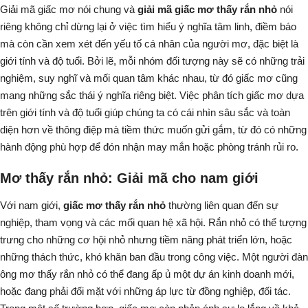
Giải mã giấc mơ nói chung và
giải mã giấc mơ thấy rắn nhỏ
nói
riêng không chỉ dừng lại ở việc tìm hiểu ý nghĩa tâm linh, điềm báo
mà còn cần xem xét đến yếu tố cá nhân của người mơ, đặc biệt là
giới tính và độ tuổi. Bởi lẽ, mỗi nhóm đối tượng này sẽ có những trải
nghiệm, suy nghĩ và mối quan tâm khác nhau, từ đó giấc mơ cũng
mang những sắc thái ý nghĩa riêng biệt. Việc phân tích giấc mơ dựa
trên giới tính và độ tuổi giúp chúng ta có cái nhìn sâu sắc và toàn
diện hơn về thông điệp mà tiềm thức muốn gửi gắm, từ đó có những
hành động phù hợp để đón nhận may mắn hoặc phòng tránh rủi ro.
Mơ thấy rắn nhỏ: Giải mã cho nam giới
Với nam giới,
giấc mơ thấy rắn nhỏ
thường liên quan đến sự
nghiệp, tham vọng và các mối quan hệ xã hội. Rắn nhỏ có thể tượng
trưng cho những cơ hội nhỏ nhưng tiềm năng phát triển lớn, hoặc
những thách thức, khó khăn ban đầu trong công việc. Một người đàn
ông mơ thấy rắn nhỏ có thể đang ấp ủ một dự án kinh doanh mới,
hoặc đang phải đối mặt với những áp lực từ đồng nghiệp, đối tác.