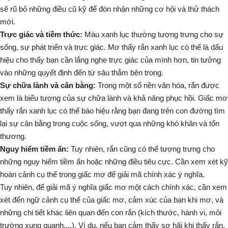
sẽ rũ bỏ những điều cũ kỹ để đón nhận những cơ hội và thử thách
mới.
Trực giác và tiềm thức:
Màu xanh lục thường tượng trưng cho sự
sống, sự phát triển và trực giác. Mơ thấy rắn xanh lục có thể là dấu
hiệu cho thấy bạn cần lắng nghe trực giác của mình hơn, tin tưởng
vào những quyết định đến từ sâu thẳm bên trong.
Sự chữa lành và cân bằng:
Trong một số nền văn hóa, rắn được
xem là biểu tượng của sự chữa lành và khả năng phục hồi. Giấc mơ
thấy rắn xanh lục có thể báo hiệu rằng bạn đang trên con đường tìm
lại sự cân bằng trong cuộc sống, vượt qua những khó khăn và tổn
thương.
Nguy hiểm tiềm ẩn:
Tuy nhiên, rắn cũng có thể tượng trưng cho
những nguy hiểm tiềm ẩn hoặc những điều tiêu cực. Cần xem xét kỹ
hoàn cảnh cụ thể trong giấc mơ để giải mã chính xác ý nghĩa.
Tuy nhiên, để giải mã ý nghĩa giấc mơ một cách chính xác, cần xem
xét đến ngữ cảnh cụ thể của giấc mơ, cảm xúc của bạn khi mơ, và
những chi tiết khác liên quan đến con rắn (kích thước, hành vi, môi
trường xung quanh,...). Ví dụ, nếu bạn cảm thấy sợ hãi khi thấy rắn,