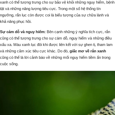
xanh có thể tượng trưng cho sự bảo vệ khỏi những nguy hiểm, bệnh
tật và những năng lượng tiêu cực. Trong một số hệ thống tín
ngưỡng, rắn lục còn được coi là biểu tượng của sự chữa lành và
khả năng phục hồi.
Sự cám dỗ và nguy hiểm:
Bên cạnh những ý nghĩa tích cực, rắn
cũng có thể tượng trưng cho sự cám dỗ, nguy hiểm và những điều
xấu xa. Màu xanh lục đôi khi được liên kết với sự ghen tị, tham lam
và những cảm xúc tiêu cực khác. Do đó,
giấc mơ về rắn xanh
cũng có thể là lời cảnh báo về những mối nguy hiểm tiềm ẩn trong
cuộc sống.