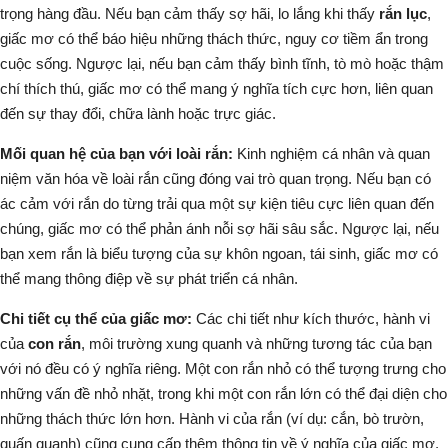
trọng hàng đầu. Nếu bạn cảm thấy sợ hãi, lo lắng khi thấy
rắn lục
,
giấc mơ có thể báo hiệu những thách thức, nguy cơ tiềm ẩn trong
cuộc sống. Ngược lại, nếu bạn cảm thấy bình tĩnh, tò mò hoặc thậm
chí thích thú, giấc mơ có thể mang ý nghĩa tích cực hơn, liên quan
đến sự thay đổi, chữa lành hoặc trực giác.
Mối quan hệ của bạn với loài rắn:
Kinh nghiệm cá nhân và quan
niệm văn hóa về loài rắn cũng đóng vai trò quan trọng. Nếu bạn có
ác cảm với rắn do từng trải qua một sự kiện tiêu cực liên quan đến
chúng, giấc mơ có thể phản ánh nỗi sợ hãi sâu sắc. Ngược lại, nếu
bạn xem rắn là biểu tượng của sự khôn ngoan, tái sinh, giấc mơ có
thể mang thông điệp về sự phát triển cá nhân.
Chi tiết cụ thể của giấc mơ:
Các chi tiết như kích thước, hành vi
của
con rắn
, môi trường xung quanh và những tương tác của bạn
với nó đều có ý nghĩa riêng. Một con rắn nhỏ có thể tượng trưng cho
những vấn đề nhỏ nhặt, trong khi một con rắn lớn có thể đại diện cho
những thách thức lớn hơn. Hành vi của rắn (ví dụ: cắn, bò trườn,
quấn quanh) cũng cung cấp thêm thông tin về ý nghĩa của giấc mơ.