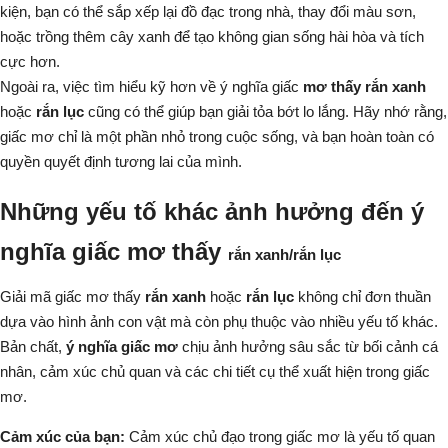
kiện, bạn có thể
sắp xếp lại đồ đạc trong nhà, thay đổi màu sơn,
hoặc trồng thêm cây xanh
để tạo không gian sống hài hòa và tích
cực hơn.
Ngoài ra, việc tìm hiểu kỹ hơn về ý nghĩa giấc
mơ thấy rắn xanh
hoặc
rắn lục
cũng có thể giúp bạn giải tỏa bớt lo lắng. Hãy nhớ rằng,
giấc mơ chỉ là một phần nhỏ trong cuộc sống, và bạn hoàn toàn có
quyền quyết định tương lai của mình.
Những yếu tố khác ảnh hưởng đến ý
nghĩa giấc mơ thấy
rắn xanh/rắn lục
Giải mã giấc mơ thấy
rắn xanh
hoặc
rắn lục
không chỉ đơn thuần
dựa vào hình ảnh con vật mà còn phụ thuộc vào nhiều yếu tố khác.
Bản chất,
ý nghĩa giấc mơ
chịu ảnh hưởng sâu sắc từ bối cảnh cá
nhân, cảm xúc chủ quan và các chi tiết cụ thể xuất hiện trong giấc
mơ.
Cảm xúc của bạn:
Cảm xúc chủ đạo trong giấc mơ là yếu tố quan