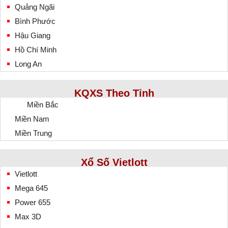
Quảng Ngãi
Bình Phước
Hậu Giang
Hồ Chí Minh
Long An
KQXS Theo Tỉnh
Miền Bắc
Miền Nam
Miền Trung
Xổ Số Vietlott
Vietlott
Mega 645
Power 655
Max 3D