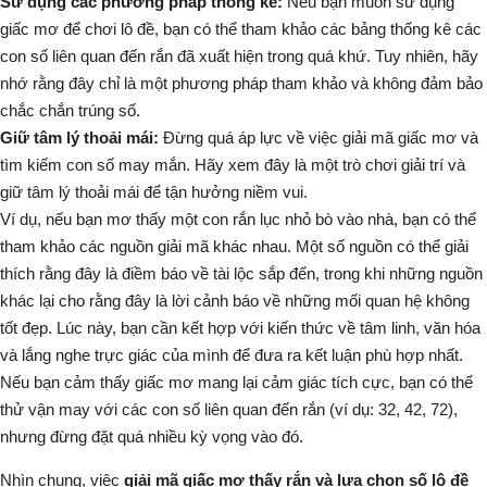
Sử dụng các phương pháp thống kê:
Nếu bạn muốn sử dụng
giấc mơ để chơi lô đề, bạn có thể tham khảo các bảng thống kê các
con số liên quan đến rắn đã xuất hiện trong quá khứ. Tuy nhiên, hãy
nhớ rằng đây chỉ là một phương pháp tham khảo và không đảm bảo
chắc chắn trúng số.
Giữ tâm lý thoải mái:
Đừng quá áp lực về việc giải mã giấc mơ và
tìm kiếm con số may mắn. Hãy xem đây là một trò chơi giải trí và
giữ tâm lý thoải mái để tận hưởng niềm vui.
Ví dụ, nếu bạn mơ thấy một con rắn lục nhỏ bò vào nhà, bạn có thể
tham khảo các nguồn giải mã khác nhau. Một số nguồn có thể giải
thích rằng đây là điềm báo về tài lộc sắp đến, trong khi những nguồn
khác lại cho rằng đây là lời cảnh báo về những mối quan hệ không
tốt đẹp. Lúc này, bạn cần kết hợp với kiến thức về tâm linh, văn hóa
và lắng nghe trực giác của mình để đưa ra kết luận phù hợp nhất.
Nếu bạn cảm thấy giấc mơ mang lại cảm giác tích cực, bạn có thể
thử vận may với các con số liên quan đến rắn (ví dụ: 32, 42, 72),
nhưng đừng đặt quá nhiều kỳ vọng vào đó.
Nhìn chung, việc
giải mã giấc mơ thấy rắn và lựa chọn số lô đề