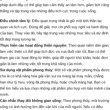
pháp dưới đây có thể giúp bạn cảm thấy an tâm hơn, giảm bớt căng
thẳng và tập trung vào những điều tích cực trong cuộc sống.
Điều chỉnh tâm lý:
Điều quan trọng nhất là giữ một tinh thần lạc
quan và tích cực. Đừng để giấc mơ chi phối suy nghĩ và hành động
của bạn. Thay vào đó, hãy tập trung vào những mục tiêu và dự định
tốt đẹp trong tương lai.
Thực hiện các hoạt động thiện nguyện:
Theo quan niệm dân gian,
làm việc thiện có thể giúp tích đức và xua đuổi vận rủi. Bạn có thể
tham gia các hoạt động từ thiện, giúp đỡ người khó khăn, hoặc đơn
giản là làm những việc tốt trong khả năng của mình.
Sử dụng vật phẩm phong thủy:
Một số vật phẩm phong thủy được
cho là có khả năng hóa giải vận xui và mang lại may mắn, chẳng
hạn như
tỳ hưu, vòng đá phong thủy, hoặc chuỗi tràng hạt
. Bạn có
thể tìm hiểu và lựa chọn những vật phẩm phù hợp với bản mệnh của
mình.
Cân nhắc thay đổi không gian sống:
Theo phong thủy, môi trường
sống có ảnh hưởng lớn đến vận khí của mỗi người. Nếu có điều