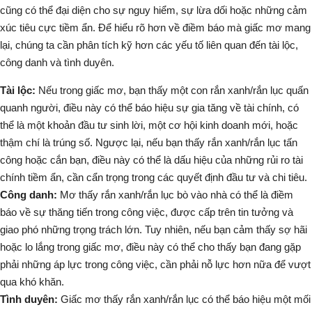
cũng có thể đại diện cho sự nguy hiểm, sự lừa dối hoặc những cảm
xúc tiêu cực tiềm ẩn. Để hiểu rõ hơn về điềm báo mà giấc mơ mang
lại, chúng ta cần phân tích kỹ hơn các yếu tố liên quan đến tài lộc,
công danh và tình duyên.
Tài lộc:
Nếu trong giấc mơ, bạn thấy một con rắn xanh/rắn lục quấn
quanh người, điều này có thể báo hiệu sự gia tăng về tài chính, có
thể là một khoản đầu tư sinh lời, một cơ hội kinh doanh mới, hoặc
thậm chí là trúng số. Ngược lại, nếu bạn thấy rắn xanh/rắn lục tấn
công hoặc cắn bạn, điều này có thể là dấu hiệu của những rủi ro tài
chính tiềm ẩn, cần cẩn trọng trong các quyết định đầu tư và chi tiêu.
Công danh:
Mơ thấy rắn xanh/rắn lục bò vào nhà có thể là điềm
báo về sự thăng tiến trong công việc, được cấp trên tin tưởng và
giao phó những trọng trách lớn. Tuy nhiên, nếu bạn cảm thấy sợ hãi
hoặc lo lắng trong giấc mơ, điều này có thể cho thấy bạn đang gặp
phải những áp lực trong công việc, cần phải nỗ lực hơn nữa để vượt
qua khó khăn.
Tình duyên:
Giấc mơ thấy rắn xanh/rắn lục có thể báo hiệu một mối