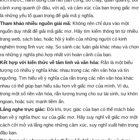
cảnh xung quanh (ở đâu, với ai), và cảm xúc của bạn trong giấc mơ
là những yếu tố quan trọng để giải mã ý nghĩa.
Tham khảo nhiều nguồn giải mã:
Không nên chỉ dựa vào một
nguồn duy nhất để giải mã giấc mơ. Hãy tìm kiếm thông tin từ nhiều
trang web, sách báo, hoặc hỏi ý kiến của những người có kinh
nghiệm trong lĩnh vực này. So sánh các luận giải khác nhau và chọn
ra những ý nghĩa phù hợp nhất với hoàn cảnh của bạn.
Kết hợp với kiến thức về tâm linh và văn hóa:
Rắn là một biểu
tượng có nhiều ý nghĩa khác nhau trong các nền văn hóa và tín
ngưỡng. Tìm hiểu về ý nghĩa của rắn trong các nền văn hóa khác
nhau có thể giúp bạn hiểu sâu hơn về giấc mơ của mình. Ví dụ,
trong một số nền văn hóa, rắn tượng trưng cho sự tái sinh, sự khôn
ngoan, hoặc sức mạnh tiềm ẩn.
Lắng nghe trực giác:
Đôi khi, trực giác của bạn có thể mách bảo
bạn về ý nghĩa thực sự của giấc mơ. Hãy suy nghĩ về giấc mơ một
cách cởi mở và lắng nghe những cảm xúc, suy nghĩ xuất hiện trong
đầu bạn.