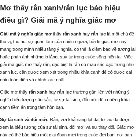
Mơ thấy rắn xanh/rắn lục báo hiệu
điều gì? Giải mã ý nghĩa giấc mơ
Giải mã ý nghĩa giấc mơ
thấy
rắn xanh
hay
rắn lục
là một chủ đề
thú vị, thu hút sự quan tâm của nhiều người, bởi lẽ giấc mơ này
mang trong mình nhiều tầng ý nghĩa, có thể là điềm báo về tương lai
hoặc phản ánh những lo lắng, suy tư trong cuộc sống hiện tại. Việc
giải mã giấc mơ thấy rắn, đặc biệt là rắn có màu sắc đặc trưng như
xanh lục, cần được xem xét trong nhiều khía cạnh để có được cái
nhìn toàn diện và chính xác nhất.
Giấc mơ thấy
rắn xanh
hay
rắn lục
thường gắn liền với những ý
nghĩa biểu tượng sâu sắc, từ sự tái sinh, đổi mới đến những khía
cạnh tiềm ẩn trong tâm hồn bạn.
Sự tái sinh và đổi mới:
Rắn, với khả năng lột da, từ lâu đã được
xem là biểu tượng của sự tái sinh, đổi mới và sự thay đổi. Giấc mơ
này có thể báo hiệu một giai đoạn mới trong cuộc đời bạn, nơi bạn