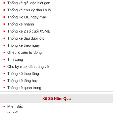
Thống kê giải đặc biệt gan
Thống kê chu kỳ dàn Lô lô
Thống Kê ĐB ngày mai
Thống kê nhanh
Thống kê 2 số cuối XSMB
Thống kê đầu đuôi loto
Thống kê theo ngày
Ghép lô xiên tự động
Tìm càng
Chu kỳ max dàn cùng về
Thống kê theo tổng
Thống kê tổng hợp
Thống kê quan trọng
Xổ Số Hôm Qua
Miền Bắc