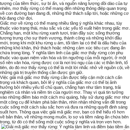
tượng của tiềm thức, sự bí ẩn, và nguồn năng lượng dồi dào của tự
nhiên,
mơ thấy rừng
có thể mang đến những thông điệp quan trọng
về con đường bạn đang đi, những thử thách sắp tới, hoặc những cơ
hội đang chờ đợi.
Giấc mơ về rừng có thể mang nhiều tầng ý nghĩa khác nhau, tùy
thuộc vào trạng thái, màu sắc và các yếu tố xuất hiện trong giấc mơ.
Chẳng hạn, một khu rừng xanh tươi, tràn đầy sức sống thường
tượng trưng cho sự thịnh vượng, thành công và những khởi đầu
mới, trong khi một khu rừng u ám, tối tăm lại có thể là dấu hiệu của
những khó khăn, thử thách hoặc những cảm xúc tiêu cực đang ẩn
chứa trong lòng. Ý nghĩa tâm linh của giấc mơ thấy rừng còn phụ
thuộc vào quan niệm văn hóa và tín ngưỡng của mỗi người, ở một
số nền văn hóa, rừng được coi là nơi trú ngụ của các vị thần linh, tổ
tiên, do đó
mơ thấy rừng
có thể là một lời nhắc nhở về nguồn cội, về
những giá trị truyền thống cần được gìn giữ.
Việc giải mã giấc mơ thấy rừng cần được tiếp cận một cách cẩn
trọng và khách quan, bởi lẽ ý nghĩa của giấc mơ có thể bị ảnh
hưởng bởi nhiều yếu tố chủ quan, chẳng hạn như tâm trạng, trải
nghiệm cá nhân và niềm tin của người mơ. Thay vì quá tin tưởng
vào những điềm báo một cách mù quáng, hãy sử dụng giấc mơ như
một công cụ để khám phá bản thân, nhìn nhận những vấn đề trong
cuộc sống một cách sâu sắc hơn và đưa ra những quyết định sáng
suốt hơn. Thông qua việc giải mã giấc mơ, bạn có thể hiểu rõ hơn
về bản thân, về những mong muốn, lo sợ và tiềm năng ẩn chứa bên
trong, từ đó có thể sống một cuộc sống ý nghĩa và trọn vẹn hơn.