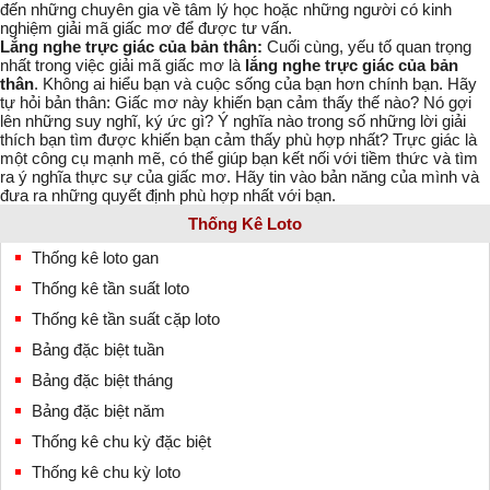
đến những chuyên gia về tâm lý học hoặc những người có kinh
nghiệm giải mã giấc mơ để được tư vấn.
Lắng nghe trực giác của bản thân:
Cuối cùng, yếu tố quan trọng
nhất trong việc giải mã giấc mơ là
lắng nghe trực giác của bản
thân
. Không ai hiểu bạn và cuộc sống của bạn hơn chính bạn. Hãy
tự hỏi bản thân: Giấc mơ này khiến bạn cảm thấy thế nào? Nó gợi
lên những suy nghĩ, ký ức gì? Ý nghĩa nào trong số những lời giải
thích bạn tìm được khiến bạn cảm thấy phù hợp nhất? Trực giác là
một công cụ mạnh mẽ, có thể giúp bạn kết nối với tiềm thức và tìm
ra ý nghĩa thực sự của giấc mơ. Hãy tin vào bản năng của mình và
đưa ra những quyết định phù hợp nhất với bạn.
Thống Kê Loto
Thống kê loto gan
Thống kê tần suất loto
Thống kê tần suất cặp loto
Bảng đặc biệt tuần
Bảng đặc biệt tháng
Bảng đặc biệt năm
Thống kê chu kỳ đặc biệt
Thống kê chu kỳ loto