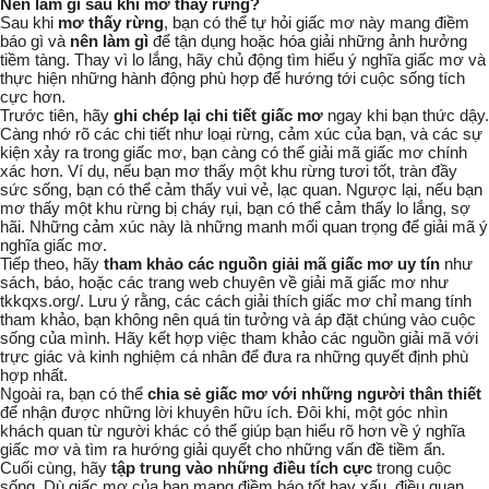
Nên làm gì sau khi mơ thấy rừng?
Sau khi
mơ thấy rừng
, bạn có thể tự hỏi giấc mơ này mang điềm
báo gì và
nên làm gì
để tận dụng hoặc hóa giải những ảnh hưởng
tiềm tàng. Thay vì lo lắng, hãy chủ động tìm hiểu ý nghĩa giấc mơ và
thực hiện những hành động phù hợp để hướng tới cuộc sống tích
cực hơn.
Trước tiên, hãy
ghi chép lại chi tiết giấc mơ
ngay khi bạn thức dậy.
Càng nhớ rõ các chi tiết như loại rừng, cảm xúc của bạn, và các sự
kiện xảy ra trong giấc mơ, bạn càng có thể giải mã giấc mơ chính
xác hơn. Ví dụ, nếu bạn mơ thấy một khu rừng tươi tốt, tràn đầy
sức sống, bạn có thể cảm thấy vui vẻ, lạc quan. Ngược lại, nếu bạn
mơ thấy một khu rừng bị cháy rụi, bạn có thể cảm thấy lo lắng, sợ
hãi. Những cảm xúc này là những manh mối quan trọng để giải mã ý
nghĩa giấc mơ.
Tiếp theo, hãy
tham khảo các nguồn giải mã giấc mơ uy tín
như
sách, báo, hoặc các trang web chuyên về giải mã giấc mơ như
tkkqxs.org/. Lưu ý rằng, các cách giải thích giấc mơ chỉ mang tính
tham khảo, bạn không nên quá tin tưởng và áp đặt chúng vào cuộc
sống của mình. Hãy kết hợp việc tham khảo các nguồn giải mã với
trực giác và kinh nghiệm cá nhân để đưa ra những quyết định phù
hợp nhất.
Ngoài ra, bạn có thể
chia sẻ giấc mơ với những người thân thiết
để nhận được những lời khuyên hữu ích. Đôi khi, một góc nhìn
khách quan từ người khác có thể giúp bạn hiểu rõ hơn về ý nghĩa
giấc mơ và tìm ra hướng giải quyết cho những vấn đề tiềm ẩn.
Cuối cùng, hãy
tập trung vào những điều tích cực
trong cuộc
sống. Dù giấc mơ của bạn mang điềm báo tốt hay xấu, điều quan