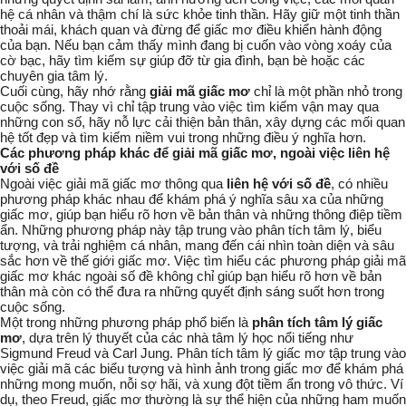
hệ cá nhân và thậm chí là sức khỏe tinh thần. Hãy giữ một tinh thần
thoải mái, khách quan và đừng để giấc mơ điều khiển hành động
của bạn. Nếu bạn cảm thấy mình đang bị cuốn vào vòng xoáy của
cờ bạc, hãy tìm kiếm sự giúp đỡ từ gia đình, bạn bè hoặc các
chuyên gia tâm lý.
Cuối cùng, hãy nhớ rằng
giải mã giấc mơ
chỉ là một phần nhỏ trong
cuộc sống. Thay vì chỉ tập trung vào việc tìm kiếm vận may qua
những con số, hãy nỗ lực cải thiện bản thân, xây dựng các mối quan
hệ tốt đẹp và tìm kiếm niềm vui trong những điều ý nghĩa hơn.
Các phương pháp khác để giải mã giấc mơ, ngoài việc liên hệ
với số đề
Ngoài việc giải mã giấc mơ thông qua
liên hệ với số đề
, có nhiều
phương pháp khác nhau để khám phá ý nghĩa sâu xa của những
giấc mơ, giúp bạn hiểu rõ hơn về bản thân và những thông điệp tiềm
ẩn. Những phương pháp này tập trung vào phân tích tâm lý, biểu
tượng, và trải nghiệm cá nhân, mang đến cái nhìn toàn diện và sâu
sắc hơn về thế giới giấc mơ. Việc tìm hiểu các phương pháp giải mã
giấc mơ khác ngoài số đề không chỉ giúp bạn hiểu rõ hơn về bản
thân mà còn có thể đưa ra những quyết định sáng suốt hơn trong
cuộc sống.
Một trong những phương pháp phổ biến là
phân tích tâm lý giấc
mơ
, dựa trên lý thuyết của các nhà tâm lý học nổi tiếng như
Sigmund Freud và Carl Jung.
Phân tích tâm lý giấc mơ
tập trung vào
việc giải mã các biểu tượng và hình ảnh trong giấc mơ để khám phá
những mong muốn, nỗi sợ hãi, và xung đột tiềm ẩn trong vô thức. Ví
dụ, theo Freud, giấc mơ thường là sự thể hiện của những ham muốn