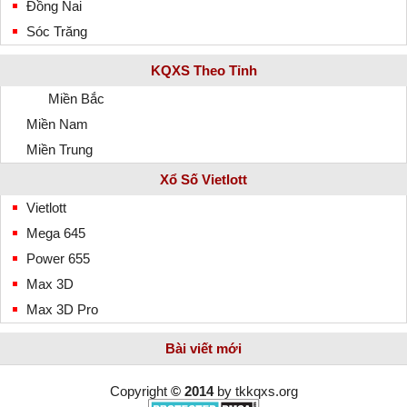
Đồng Nai
Sóc Trăng
KQXS Theo Tỉnh
Miền Bắc
Miền Nam
Miền Trung
Xổ Số Vietlott
Vietlott
Mega 645
Power 655
Max 3D
Max 3D Pro
Bài viết mới
Copyright
© 2014
by
tkkqxs.org