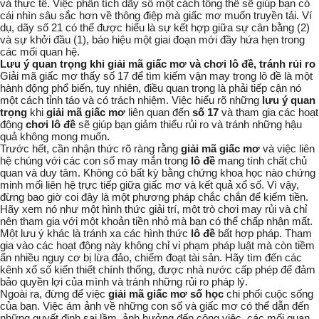
và thực tế. Việc
phân tích dãy số
một cách tổng thể sẽ giúp bạn có
cái nhìn sâu sắc hơn về thông điệp mà giấc mơ muốn truyền tải. Ví
dụ, dãy số 21 có thể được hiểu là sự kết hợp giữa sự cân bằng (2)
và sự khởi đầu (1), báo hiệu một giai đoạn mới đầy hứa hẹn trong
các mối quan hệ.
Lưu ý quan trọng khi giải mã giấc mơ và chơi lô đề, tránh rủi ro
Giải mã giấc mơ thấy số 17 để tìm kiếm vận may trong lô đề là một
hành động phổ biến, tuy nhiên, điều quan trọng là phải tiếp cận nó
một cách tỉnh táo và có trách nhiệm. Việc hiểu rõ những
lưu ý quan
trọng
khi
giải mã giấc mơ
liên quan đến
số 17
và tham gia các hoạt
động
chơi lô đề
sẽ giúp bạn giảm thiểu rủi ro và tránh những hậu
quả không mong muốn.
Trước hết, cần nhận thức rõ ràng rằng
giải mã giấc mơ
và việc liên
hệ chúng với các con số may mắn trong
lô đề
mang tính chất chủ
quan và duy tâm. Không có bất kỳ bằng chứng khoa học nào chứng
minh mối liên hệ trực tiếp giữa giấc mơ và kết quả xổ số. Vì vậy,
đừng bao giờ coi đây là một phương pháp chắc chắn để kiếm tiền.
Hãy xem nó như một hình thức giải trí, một trò chơi may rủi và chỉ
nên tham gia với một khoản tiền nhỏ mà bạn có thể chấp nhận mất.
Một lưu ý khác là tránh xa các hình thức
lô đề
bất hợp pháp. Tham
gia vào các hoạt động này không chỉ vi phạm pháp luật mà còn tiềm
ẩn nhiều nguy cơ bị lừa đảo, chiếm đoạt tài sản. Hãy tìm đến các
kênh xổ số kiến thiết chính thống, được nhà nước cấp phép để đảm
bảo quyền lợi của mình và tránh những rủi ro pháp lý.
Ngoài ra, đừng để việc
giải mã giấc mơ số học
chi phối cuộc sống
của bạn. Việc ám ảnh về những con số và giấc mơ có thể dẫn đến
những quyết định sai lầm, ảnh hưởng đến công việc, các mối quan