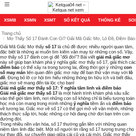
XSMB
XSMN
XSMT
SỔ KẾT QUẢ
THỐNG KÊ
SOI
Trang chủ
Mơ Thấy Số 17 Đánh Con Gì? Giải Mã Giấc Mơ, Lô Đề, Điềm Báo
Giải Mã Giấc Mơ
thấy
số 17
là chủ đề được nhiều người quan tâm,
đặc biệt là những ai muốn tìm kiếm vận may từ những con số. Vậy,
mơ thấy số 17 đánh con gì để "đổi đời"? Bài viết
giải mã giấc mơ
này sẽ giúp bạn khám phá ý nghĩa giấc mơ thấy số 17, giải thích các
điềm báo
có thể xảy ra trong tương lai, đồng thời gợi ý những
con
số may mắn
liên quan đến giấc mơ này để bạn thử vận may với
lô
đề
. Đừng bỏ lỡ cơ hội tìm hiểu những thông tin hữu ích và biết đâu,
giấc mơ sẽ mang đến tài lộc cho bạn!
Giải mã giấc mơ thấy số 17:
Ý nghĩa tâm linh
và điềm báo
Giải mã giấc mơ thấy số 17
là một hành trình khám phá sâu sắc
vào thế giới tâm linh, nơi những con số không chỉ là biểu tượng toán
học mà còn mang trong mình những
ý nghĩa
tiềm ẩn và
điềm báo
về tương lai. Giấc mơ về số 17 có thể gợi mở về vận mệnh, những
thách thức sắp tới, hoặc những cơ hội đang chờ đợi bạn trên con
đường đời.
Trong nhiều nền văn hóa, số 17 thường gắn liền với những quan
niệm tâm linh đặc biệt. Một số người tin rằng số 17 tượng trưng cho
sự thay đổi, sự chuyển giao giữa cái cũ và cái mới. Giấc mơ thấy