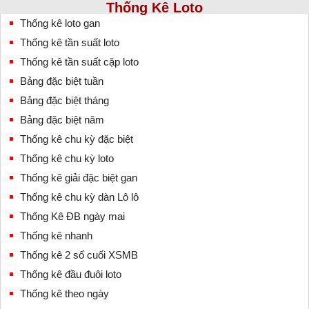
Thống Kê Loto
Thống kê loto gan
Thống kê tần suất loto
Thống kê tần suất cặp loto
Bảng đặc biệt tuần
Bảng đặc biệt tháng
Bảng đặc biệt năm
Thống kê chu kỳ đặc biệt
Thống kê chu kỳ loto
Thống kê giải đặc biệt gan
Thống kê chu kỳ dàn Lô lô
Thống Kê ĐB ngày mai
Thống kê nhanh
Thống kê 2 số cuối XSMB
Thống kê đầu đuôi loto
Thống kê theo ngày