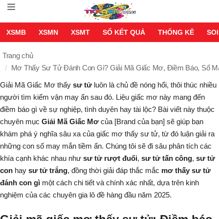
XSMB
XSMN
XSMT
SỔ KẾT QUẢ
THỐNG KÊ
SOI
Trang chủ
Mơ Thấy Sư Tử Đánh Con Gì? Giải Mã Giấc Mơ, Điềm Báo, Số 
Giải Mã Giấc Mơ
thấy
sư tử
luôn là chủ đề nóng hổi, thôi thúc nhiều
người tìm kiếm vận may ẩn sau đó. Liệu giấc mơ này mang đến
điềm báo gì về sự nghiệp, tình duyên hay tài lộc? Bài viết này thuộc
chuyên mục
Giải Mã Giấc Mơ
của [Brand của bạn] sẽ giúp bạn
khám phá ý nghĩa sâu xa của giấc mơ thấy sư tử, từ đó luận giải ra
những con số may mắn tiềm ẩn. Chúng tôi sẽ đi sâu phân tích các
khía cạnh khác nhau như
sư tử rượt đuổi
,
sư tử tấn công
,
sư tử
con
hay
sư tử trắng
, đồng thời giải đáp thắc mắc
mơ thấy sư tử
đánh con gì
một cách chi tiết và chính xác nhất, dựa trên kinh
nghiệm của các chuyên gia lô đề hàng đầu năm 2025.