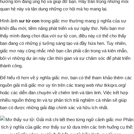
hưởng lớn đang ủng hộ và giúp đỡ bạn. Hãy trân trọng những mối
quan hệ này và tận dụng những cơ hội mà họ mang lại.
Hình ảnh
sư tử con
trong giấc mơ thường mang ý nghĩa của sự
khởi đầu mới, tiềm năng phát triển và sự ngây thơ. Nếu bạn mơ
thấy mình đang chơi đùa với sư tử con, điều này có thể cho thấy
bạn đang có những ý tưởng sáng tạo và đầy hứa hẹn. Tuy nhiên,
giấc mơ này cũng nhắc nhở bạn cần phải cẩn trọng và kiên nhẫn,
bởi vì những dự án này cần thời gian và sự chăm sóc để phát triển
thành công.
Để hiểu rõ hơn về ý nghĩa giấc mơ, bạn có thể tham khảo thêm các
nguồn giải mã giấc mơ uy tín trên các trang web như
tkkqxs.org/
hoặc các diễn đàn chuyên về chiêm tinh và tâm linh. Việc kết hợp
nhiều nguồn thông tin và tự phân tích trải nghiệm cá nhân sẽ giúp
bạn có được những giải đáp chính xác và hữu ích nhất.