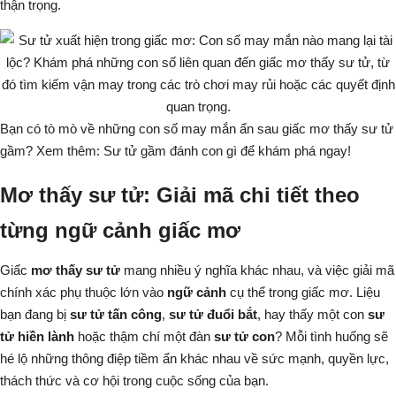
thận trọng.
Bạn có tò mò về những con số may mắn ẩn sau giấc mơ thấy sư tử
gầm? Xem thêm:
Sư tử gầm đánh con gì
để khám phá ngay!
Mơ thấy sư tử: Giải mã chi tiết theo
từng ngữ cảnh giấc mơ
Giấc
mơ thấy sư tử
mang nhiều ý nghĩa khác nhau, và việc giải mã
chính xác phụ thuộc lớn vào
ngữ cảnh
cụ thể trong giấc mơ. Liệu
bạn đang bị
sư tử tấn công
,
sư tử đuổi bắt
, hay thấy một con
sư
tử hiền lành
hoặc thậm chí một đàn
sư tử con
? Mỗi tình huống sẽ
hé lộ những thông điệp tiềm ẩn khác nhau về sức mạnh, quyền lực,
thách thức và cơ hội trong cuộc sống của bạn.