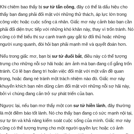
Khi chiêm bao thấy bị
sư tử tấn công
, đây có thể là dấu hiệu cho
thấy bạn đang phải đối mặt với những thử thách, áp lực lớn trong
công việc hoặc cuộc sống cá nhân. Giấc mơ này cảnh báo bạn cần
phải đối diện trực tiếp với những khó khăn này, thay vì trốn tránh. Nó
cũng có thể biểu thị sự cạnh tranh gay gắt từ đối thủ hoặc những
người xung quanh, đòi hỏi bạn phải mạnh mẽ và quyết đoán hơn.
Nếu trong giấc mơ, bạn bị
sư tử đuổi bắt
, điều này có thể tượng
trưng cho những nỗi sợ hãi hoặc ám ảnh mà bạn đang cố gắng trốn
tránh. Có lẽ bạn đang trì hoãn việc đối mặt với một vấn đề quan
trọng, hoặc đang né tránh một trách nhiệm nào đó. Giấc mơ này
khuyến khích bạn nên dũng cảm đối mặt với những nỗi sợ hãi này,
bởi vì chúng đang cản trở sự phát triển của bạn.
Ngược lại, nếu bạn mơ thấy một con
sư tử hiền lành
, đây thường
là một điềm báo tốt lành. Nó cho thấy bạn đang có sức mạnh nội tại,
sự tự tin và khả năng kiểm soát cuộc sống của mình. Giấc mơ này
cũng có thể tượng trưng cho một người quyền lực hoặc có ảnh