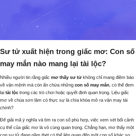
Sư tử xuất hiện trong giấc mơ: Con số
may mắn nào mang lại tài lộc?
Nhiều người tin rằng giấc
mơ thấy sư tử
không chỉ mang điềm báo
về vận mệnh mà còn ẩn chứa những
con số may mắn
, có thể đem
lại
tài lộc
trong các trò chơi hoặc quyết định quan trọng. Liệu giấc
mơ về chúa sơn lâm có thực sự là chìa khóa mở ra vận may tài
chính?
Để giải mã ý nghĩa và tìm ra con số phù hợp, việc xem xét bối cảnh
cụ thể của giấc mơ là vô cùng quan trọng. Chẳng hạn,
mơ thấy một
con sư tử đang gầm thét
có thể liên quan đến một con số khác so