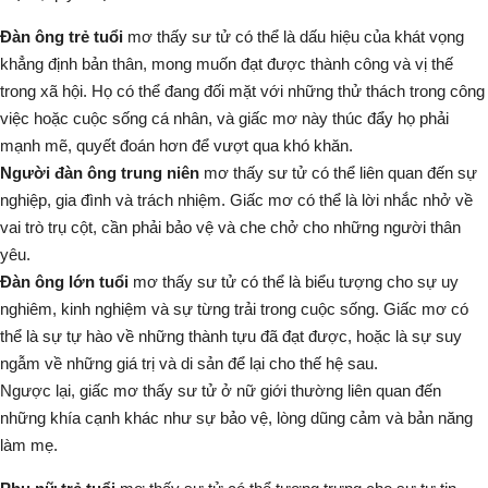
Đàn ông trẻ tuổi
mơ thấy sư tử có thể là dấu hiệu của khát vọng
khẳng định bản thân, mong muốn đạt được thành công và vị thế
trong xã hội. Họ có thể đang đối mặt với những thử thách trong công
việc hoặc cuộc sống cá nhân, và giấc mơ này thúc đẩy họ phải
mạnh mẽ, quyết đoán hơn để vượt qua khó khăn.
Người đàn ông trung niên
mơ thấy sư tử có thể liên quan đến sự
nghiệp, gia đình và trách nhiệm. Giấc mơ có thể là lời nhắc nhở về
vai trò trụ cột, cần phải bảo vệ và che chở cho những người thân
yêu.
Đàn ông lớn tuổi
mơ thấy sư tử có thể là biểu tượng cho sự uy
nghiêm, kinh nghiệm và sự từng trải trong cuộc sống. Giấc mơ có
thể là sự tự hào về những thành tựu đã đạt được, hoặc là sự suy
ngẫm về những giá trị và di sản để lại cho thế hệ sau.
Ngược lại, giấc mơ thấy sư tử ở nữ giới thường liên quan đến
những khía cạnh khác như sự bảo vệ, lòng dũng cảm và bản năng
làm mẹ.