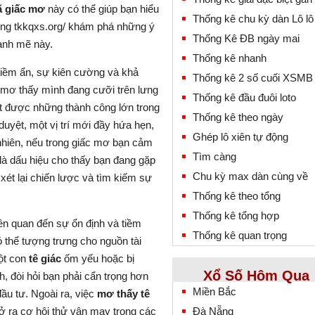
ã giấc mơ
này có thể giúp bạn hiểu
Thống kê chu kỳ dàn Lô lô
ùng
tkkqxs.org/
khám phá những ý
Thống Kê ĐB ngày mai
ạnh mẽ này.
Thống kê nhanh
tiềm ẩn, sự kiên cường và khả
Thống kê 2 số cuối XSMB
n mơ thấy mình đang cưỡi trên lưng
Thống kê đầu đuôi loto
ạt được những thành công lớn trong
Thống kê theo ngày
uyệt, một vị trí mới đầy hứa hẹn,
Ghép lô xiên tự động
nhiên, nếu trong giấc mơ bạn cảm
Tìm càng
 là dấu hiệu cho thấy bạn đang gặp
Chu kỳ max dàn cùng về
xét lại chiến lược và tìm kiếm sự
Thống kê theo tổng
Thống kê tổng hợp
ên quan đến sự ổn định và tiềm
Thống kê quan trọng
 thể tượng trưng cho nguồn tài
một con
tê giác
ốm yếu hoặc bị
Xổ Số Hôm Qua
h, đòi hỏi bạn phải cẩn trọng hơn
Miền Bắc
đầu tư. Ngoài ra, việc
mơ thấy tê
 ra cơ hội thử vận may trong các
Đà Nẵng