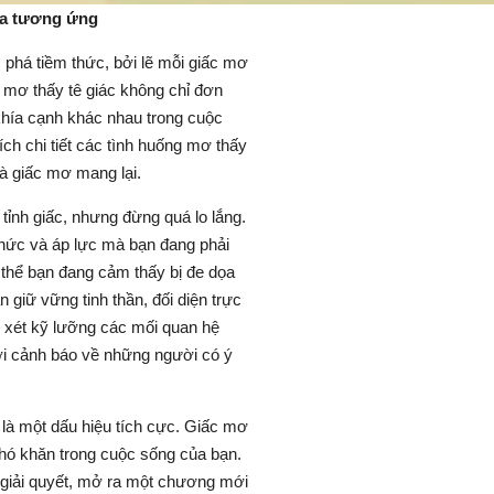
hĩa tương ứng
 phá tiềm thức, bởi lẽ mỗi giấc mơ
c mơ thấy tê giác không chỉ đơn
khía cạnh khác nhau trong cuộc
ích chi tiết các tình huống mơ thấy
 giấc mơ mang lại.
 tỉnh giấc, nhưng đừng quá lo lắng.
hức và áp lực mà bạn đang phải
 thể bạn đang cảm thấy bị đe dọa
n giữ vững tinh thần, đối diện trực
m xét kỹ lưỡng các mối quan hệ
lời cảnh báo về những người có ý
ể là một dấu hiệu tích cực. Giấc mơ
khó khăn trong cuộc sống của bạn.
 giải quyết, mở ra một chương mới