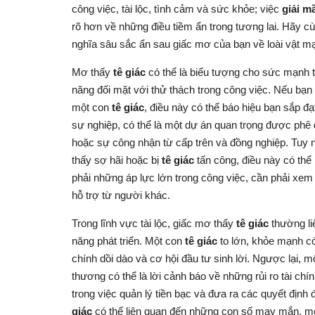
công việc, tài lộc, tình cảm và sức khỏe; việc
giải m
rõ hơn về những điều tiềm ẩn trong tương lai. Hãy c
nghĩa sâu sắc ẩn sau giấc mơ của bạn về loài vật m
Mơ thấy
tê giác
có thể là biểu tượng cho sức mạnh 
năng đối mặt với thử thách trong công việc. Nếu bạ
một con
tê giác
, điều này có thể báo hiệu bạn sắp đ
sự nghiệp, có thể là một dự án quan trọng được phê d
hoặc sự công nhận từ cấp trên và đồng nghiệp. Tuy 
thấy sợ hãi hoặc bị
tê giác
tấn công, điều này có thể
phải những áp lực lớn trong công việc, cần phải xem 
hỗ trợ từ người khác.
Trong lĩnh vực tài lộc, giấc mơ thấy
tê giác
thường li
năng phát triển. Một con
tê giác
to lớn, khỏe mạnh có
chính dồi dào và cơ hội đầu tư sinh lời. Ngược lại, 
thương có thể là lời cảnh báo về những rủi ro tài chín
trong việc quản lý tiền bạc và đưa ra các quyết định 
giác
có thể liên quan đến những con số may mắn, mở