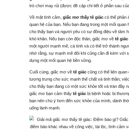
trò chơi may rủi (được đề cập chi tiết ở phần sau của 
Về mặt tình cảm,
giấc mơ thấy tê giác
có thể phản 
quan hệ của bạn. Nếu bạn đang trong một mối quan h
cho thấy bạn và người yêu có sự đồng điệu về tâm 
khó khăn. Nếu bạn còn độc thân, giấc mơ về
tê giác
một người mạnh mẽ, cá tính và có thể trở thành ngườ
nhớ rằng, sự mạnh mẽ đôi khi cũng cần đi kèm với s
dựng một mối quan hệ bền vững.
Cuối cùng, giấc mơ về
tê giác
cũng có thể liên quan
tượng trưng cho sức mạnh thể chất và tinh thần; việ
cho thấy bạn đang có một sức khỏe tốt và tràn đầy n
giấc mơ bạn cảm thấy
tê giác
bị bệnh hoặc bị thương
bạn nên chú ý hơn đến sức khỏe của mình, dành thời 
uống lành mạnh.