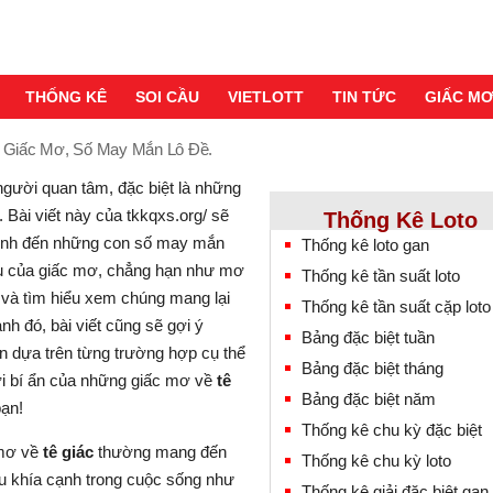
THỐNG KÊ
SOI CẦU
VIETLOTT
TIN TỨC
GIẤC M
 Giấc Mơ, Số May Mắn Lô Đề.
gười quan tâm, đặc biệt là những
Bài viết này của tkkqxs.org/ sẽ
Thống Kê Loto
 linh đến những con số may mắn
Thống kê loto gan
au của giấc mơ, chẳng hạn như mơ
Thống kê tần suất loto
 và tìm hiểu xem chúng mang lại
Thống kê tần suất cặp loto
nh đó, bài viết cũng sẽ gợi ý
Bảng đặc biệt tuần
 dựa trên từng trường hợp cụ thể
Bảng đặc biệt tháng
ới bí ẩn của những giấc mơ về
tê
Bảng đặc biệt năm
bạn!
Thống kê chu kỳ đặc biệt
mơ về
tê giác
thường mang đến
Thống kê chu kỳ loto
u khía cạnh trong cuộc sống như
Thống kê giải đặc biệt gan