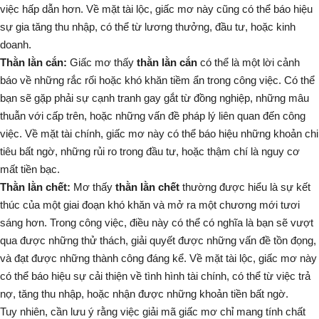
việc hấp dẫn hơn. Về mặt tài lộc, giấc mơ này cũng có thể báo hiệu
sự gia tăng thu nhập, có thể từ lương thưởng, đầu tư, hoặc kinh
doanh.
Thằn lằn cắn:
Giấc mơ thấy
thằn lằn cắn
có thể là một lời cảnh
báo về những rắc rối hoặc khó khăn tiềm ẩn trong công việc. Có thể
bạn sẽ gặp phải sự cạnh tranh gay gắt từ đồng nghiệp, những mâu
thuẫn với cấp trên, hoặc những vấn đề pháp lý liên quan đến công
việc. Về mặt tài chính, giấc mơ này có thể báo hiệu những khoản chi
tiêu bất ngờ, những rủi ro trong đầu tư, hoặc thậm chí là nguy cơ
mất tiền bạc.
Thằn lằn chết:
Mơ thấy
thằn lằn chết
thường được hiểu là sự kết
thúc của một giai đoạn khó khăn và mở ra một chương mới tươi
sáng hơn. Trong công việc, điều này có thể có nghĩa là bạn sẽ vượt
qua được những thử thách, giải quyết được những vấn đề tồn đọng,
và đạt được những thành công đáng kể. Về mặt tài lộc, giấc mơ này
có thể báo hiệu sự cải thiện về tình hình tài chính, có thể từ việc trả
nợ, tăng thu nhập, hoặc nhận được những khoản tiền bất ngờ.
Tuy nhiên, cần lưu ý rằng việc giải mã giấc mơ chỉ mang tính chất