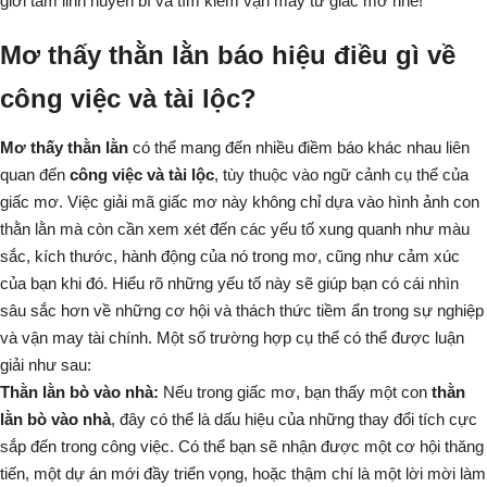
giới tâm linh huyền bí và tìm kiếm vận may từ giấc mơ nhé!
Mơ thấy thằn lằn báo hiệu điều gì về
công việc và tài lộc?
Mơ thấy thằn lằn
có thể mang đến nhiều điềm báo khác nhau liên
quan đến
công việc và tài lộc
, tùy thuộc vào ngữ cảnh cụ thể của
giấc mơ. Việc giải mã giấc mơ này không chỉ dựa vào hình ảnh con
thằn lằn mà còn cần xem xét đến các yếu tố xung quanh như màu
sắc, kích thước, hành động của nó trong mơ, cũng như cảm xúc
của bạn khi đó. Hiểu rõ những yếu tố này sẽ giúp bạn có cái nhìn
sâu sắc hơn về những cơ hội và thách thức tiềm ẩn trong sự nghiệp
và vận may tài chính. Một số trường hợp cụ thể có thể được luận
giải như sau:
Thằn lằn bò vào nhà:
Nếu trong giấc mơ, bạn thấy một con
thằn
lằn bò vào nhà
, đây có thể là dấu hiệu của những thay đổi tích cực
sắp đến trong công việc. Có thể bạn sẽ nhận được một cơ hội thăng
tiến, một dự án mới đầy triển vọng, hoặc thậm chí là một lời mời làm