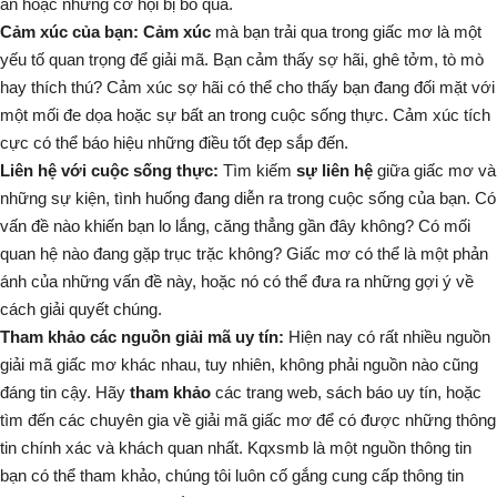
ẩn hoặc những cơ hội bị bỏ qua.
Cảm xúc của bạn:
Cảm xúc
mà bạn trải qua trong giấc mơ là một
yếu tố quan trọng để giải mã.
Bạn cảm thấy sợ hãi, ghê tởm, tò mò
hay thích thú?
Cảm xúc sợ hãi có thể cho thấy bạn đang đối mặt với
một mối đe dọa hoặc sự bất an trong cuộc sống thực. Cảm xúc tích
cực có thể báo hiệu những điều tốt đẹp sắp đến.
Liên hệ với cuộc sống thực:
Tìm kiếm
sự liên hệ
giữa giấc mơ và
những sự kiện, tình huống đang diễn ra trong cuộc sống của bạn.
Có
vấn đề nào khiến bạn lo lắng, căng thẳng gần đây không?
Có mối
quan hệ nào đang gặp trục trặc không?
Giấc mơ có thể là một phản
ánh của những vấn đề này, hoặc nó có thể đưa ra những gợi ý về
cách giải quyết chúng.
Tham khảo các nguồn giải mã uy tín:
Hiện nay có rất nhiều nguồn
giải mã giấc mơ khác nhau, tuy nhiên, không phải nguồn nào cũng
đáng tin cậy. Hãy
tham khảo
các trang web, sách báo uy tín, hoặc
tìm đến các chuyên gia về giải mã giấc mơ để có được những thông
tin chính xác và khách quan nhất.
Kqxsmb
là một nguồn thông tin
bạn có thể tham khảo, chúng tôi luôn cố gắng cung cấp thông tin