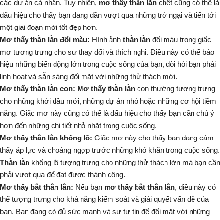
các dự án cá nhân. Tuy nhiên,
mơ thấy thằn lằn
chết cũng có thể là
dấu hiệu cho thấy bạn đang dần vượt qua những trở ngại và tiến tới
một giai đoạn mới tốt đẹp hơn.
Mơ thấy thằn lằn đổi màu:
Hình ảnh
thằn lằn
đổi màu trong giấc
mơ tượng trưng cho sự thay đổi và thích nghi. Điều này có thể báo
hiệu những biến động lớn trong cuộc sống của bạn, đòi hỏi bạn phải
linh hoạt và sẵn sàng đối mặt với những thử thách mới.
Mơ thấy thằn lằn con:
Mơ thấy thằn lằn
con thường tượng trưng
cho những khởi đầu mới, những dự án nhỏ hoặc những cơ hội tiềm
năng. Giấc mơ này cũng có thể là dấu hiệu cho thấy bạn cần chú ý
hơn đến những chi tiết nhỏ nhặt trong cuộc sống.
Mơ thấy thằn lằn khổng lồ:
Giấc mơ này cho thấy bạn đang cảm
thấy áp lực và choáng ngợp trước những khó khăn trong cuộc sống.
Thằn lằn
khổng lồ tượng trưng cho những thử thách lớn mà bạn cần
phải vượt qua để đạt được thành công.
Mơ thấy bắt thằn lằn:
Nếu bạn
mơ thấy bắt thằn lằn
, điều này có
thể tượng trưng cho khả năng kiểm soát và giải quyết vấn đề của
bạn. Bạn đang có đủ sức mạnh và sự tự tin để đối mặt với những