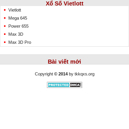
Xổ Số Vietlott
Vietlott
Mega 645
Power 655
Max 3D
Max 3D Pro
Bài viết mới
Copyright
© 2014
by
tkkqxs.org