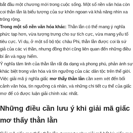
bắt đầu một chương mới trong cuộc sống. Một số nền văn hóa còn
coi thằn lằn là biểu tượng của sự khôn ngoan và khả năng nhìn xa
trông rộng.
Trong một số nền văn hóa khác:
Thằn lằn có thể mang ý nghĩa
phức tạp hơn, vừa tượng trưng cho sự tích cực, vừa mang yếu tố
tiêu cực. Ví dụ, ở một số bộ tộc châu Phi, thằn lằn được coi là sứ
giả của các vị thần, nhưng đồng thời cũng liên quan đến những điều
bí ẩn và nguy hiểm.
Ý nghĩa tâm linh của thằn lằn rất đa dạng và phong phú, phản ánh sự
khác biệt trong văn hóa và tín ngưỡng của các dân tộc trên thế giới.
Việc giải mã ý nghĩa giấc
mơ thấy thằn lằn
cần xem xét đến bối
cảnh văn hóa, tín ngưỡng cá nhân, và những chi tiết cụ thể của giấc
mơ để có được luận giải chính xác nhất.
Những điều cần lưu ý khi giải mã giấc
mơ thấy thằn lằn