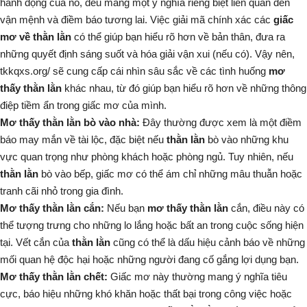
hành động của nó, đều mang một ý nghĩa riêng biệt liên quan đến
vận mệnh và điềm báo tương lai. Việc giải mã chính xác các
giấc
mơ về thằn lằn
có thể giúp bạn hiểu rõ hơn về bản thân, đưa ra
những quyết định sáng suốt và hóa giải vận xui (nếu có). Vậy nên,
tkkqxs.org/
sẽ cung cấp cái nhìn sâu sắc về các tình huống
mơ
thấy thằn lằn
khác nhau, từ đó giúp bạn hiểu rõ hơn về những thông
điệp tiềm ẩn trong giấc mơ của mình.
Mơ thấy thằn lằn bò vào nhà:
Đây thường được xem là một điềm
báo may mắn về tài lộc, đặc biệt nếu
thằn lằn
bò vào những khu
vực quan trọng như phòng khách hoặc phòng ngủ. Tuy nhiên, nếu
thằn lằn
bò vào bếp, giấc mơ có thể ám chỉ những mâu thuẫn hoặc
tranh cãi nhỏ trong gia đình.
Mơ thấy thằn lằn cắn:
Nếu bạn
mơ thấy thằn lằn
cắn, điều này có
thể tượng trưng cho những lo lắng hoặc bất an trong cuộc sống hiện
tại. Vết cắn của
thằn lằn
cũng có thể là dấu hiệu cảnh báo về những
mối quan hệ độc hại hoặc những người đang cố gắng lợi dụng bạn.
Mơ thấy thằn lằn chết:
Giấc mơ này thường mang ý nghĩa tiêu
cực, báo hiệu những khó khăn hoặc thất bại trong công việc hoặc