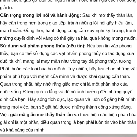
giải trí.
Cẩn trọng trong lời nói và hành động:
Sau khi mơ thấy thằn lằn,
hãy cẩn trọng hơn trong giao tiếp, tránh những lời nói gây hiểu lầm,
mâu thuẫn. Đồng thời, hành động cũng cần suy nghĩ kỹ lưỡng, tránh
những quyết định vội vàng có thể gây ra hậu quả không mong muốn.
Sử dụng vật phẩm phong thủy (nếu tin):
Nếu bạn tin vào phong
thủy, bạn có thể sử dụng các vật phẩm phong thủy có tác dụng xua
đuổi tà khí, mang lại may mắn như vòng tay đá phong thủy, tượng
Phật, hoặc các loại bùa hộ mệnh. Tuy nhiên, hãy lựa chọn những vật
phẩm phù hợp với mệnh của mình và được khai quang cẩn thận.
Quan trọng nhất, hãy nhớ rằng giấc mơ chỉ là một phần nhỏ của
cuộc sống. Đừng quá lo lắng và để nó ảnh hưởng đến những quyết
định của bạn. Hãy sống tích cực, lạc quan và luôn cố gắng hết mình
trong mọi việc, bạn sẽ gặt hái được những thành công xứng đáng.
Việc
giải mã giấc mơ thấy thằn lằn
và thực hiện các biện pháp hóa
giải chỉ là một phần, điều quan trọng là bạn phải luôn tin vào bản thân
và khả năng của mình.