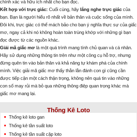
chính xác và hữu ích nhất cho bạn đọc.
Kết hợp với trực giác:
Cuối cùng, hãy
lắng nghe trực giác
của
bạn. Bạn là người hiểu rõ nhất về bản thân và cuộc sống của mình.
Đôi khi, trực giác có thể mách bảo cho bạn ý nghĩa thực sự của giấc
mơ, ngay cả khi nó không hoàn toàn trùng khớp với những gì bạn
đọc được từ các nguồn khác.
Giải mã giấc mơ
là một quá trình mang tính chủ quan và cá nhân.
Hãy sử dụng những thông tin trên như một công cụ hỗ trợ, nhưng
đừng quên tin vào bản thân và khả năng tự khám phá của chính
mình. Việc giải mã giấc
mơ thấy thằn lằn đánh con gì
cũng cần
được tiếp cận một cách thận trọng, không nên quá tin vào những
con số may rủi mà bỏ qua những thông điệp quan trọng khác mà
giấc mơ mang lại.
Thống Kê Loto
Thống kê loto gan
Thống kê tần suất loto
Thống kê tần suất cặp loto