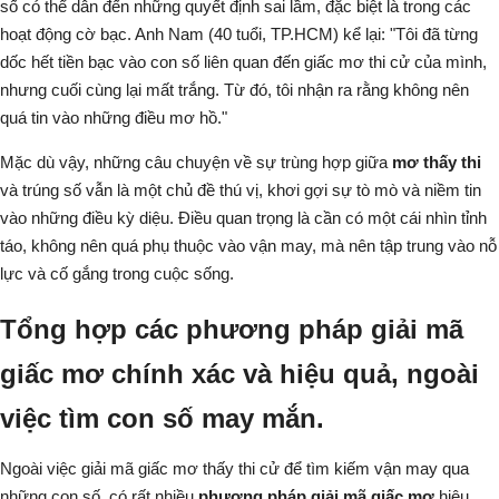
số có thể dẫn đến những quyết định sai lầm, đặc biệt là trong các
hoạt động cờ bạc. Anh Nam (40 tuổi, TP.HCM) kể lại: "Tôi đã từng
dốc hết tiền bạc vào con số liên quan đến giấc mơ thi cử của mình,
nhưng cuối cùng lại mất trắng. Từ đó, tôi nhận ra rằng không nên
quá tin vào những điều mơ hồ."
Mặc dù vậy, những câu chuyện về sự trùng hợp giữa
mơ thấy thi
và trúng số vẫn là một chủ đề thú vị, khơi gợi sự tò mò và niềm tin
vào những điều kỳ diệu. Điều quan trọng là cần có một cái nhìn tỉnh
táo, không nên quá phụ thuộc vào vận may, mà nên tập trung vào nỗ
lực và cố gắng trong cuộc sống.
Tổng hợp các phương pháp giải mã
giấc mơ chính xác và hiệu quả, ngoài
việc tìm con số may mắn.
Ngoài việc giải mã giấc mơ thấy thi cử để tìm kiếm vận may qua
những con số, có rất nhiều
phương pháp giải mã giấc mơ
hiệu