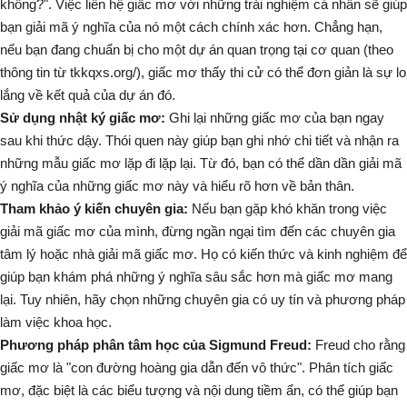
không?". Việc liên hệ giấc mơ với những trải nghiệm cá nhân sẽ giúp
bạn giải mã ý nghĩa của nó một cách chính xác hơn. Chẳng hạn,
nếu bạn đang chuẩn bị cho một dự án quan trọng tại cơ quan (theo
thông tin từ
tkkqxs.org/
), giấc mơ thấy thi cử có thể đơn giản là sự lo
lắng về kết quả của dự án đó.
Sử dụng nhật ký giấc mơ:
Ghi lại những giấc mơ của bạn ngay
sau khi thức dậy. Thói quen này giúp bạn ghi nhớ chi tiết và nhận ra
những mẫu giấc mơ lặp đi lặp lại. Từ đó, bạn có thể dần dần giải mã
ý nghĩa của những giấc mơ này và hiểu rõ hơn về bản thân.
Tham khảo ý kiến chuyên gia:
Nếu bạn gặp khó khăn trong việc
giải mã giấc mơ của mình, đừng ngần ngại tìm đến các chuyên gia
tâm lý hoặc nhà giải mã giấc mơ. Họ có kiến thức và kinh nghiệm để
giúp bạn khám phá những ý nghĩa sâu sắc hơn mà giấc mơ mang
lại. Tuy nhiên, hãy chọn những chuyên gia có uy tín và phương pháp
làm việc khoa học.
Phương pháp phân tâm học của Sigmund Freud:
Freud cho rằng
giấc mơ là "con đường hoàng gia dẫn đến vô thức". Phân tích giấc
mơ, đặc biệt là các biểu tượng và nội dung tiềm ẩn, có thể giúp bạn