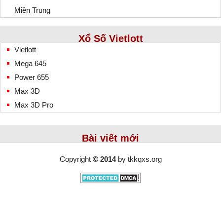
Miền Trung
Xổ Số Vietlott
Vietlott
Mega 645
Power 655
Max 3D
Max 3D Pro
Bài viết mới
Copyright
© 2014
by
tkkqxs.org