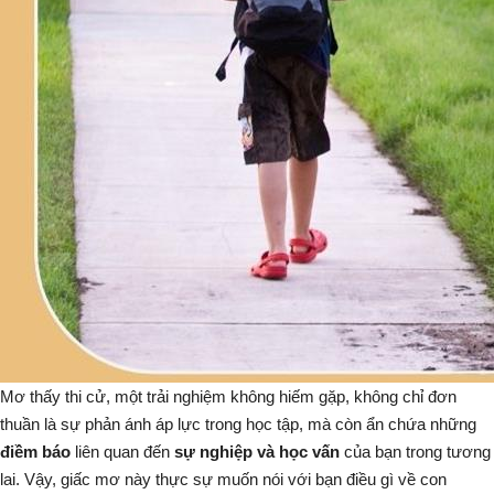
Mơ thấy thi cử, một trải nghiệm không hiếm gặp, không chỉ đơn
thuần là sự phản ánh áp lực trong học tập, mà còn ẩn chứa những
điềm báo
liên quan đến
sự nghiệp và học vấn
của bạn trong tương
lai. Vậy, giấc mơ này thực sự muốn nói với bạn điều gì về con