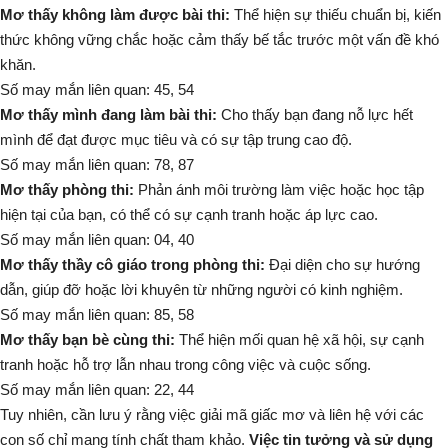
Mơ thấy không làm được bài thi:
Thể hiện sự thiếu chuẩn bị, kiến
thức không vững chắc hoặc cảm thấy bế tắc trước một vấn đề khó
khăn.
Số may mắn liên quan: 45, 54
Mơ thấy mình đang làm bài thi:
Cho thấy bạn đang nỗ lực hết
mình để đạt được mục tiêu và có sự tập trung cao độ.
Số may mắn liên quan: 78, 87
Mơ thấy phòng thi:
Phản ánh môi trường làm việc hoặc học tập
hiện tại của bạn, có thể có sự cạnh tranh hoặc áp lực cao.
Số may mắn liên quan: 04, 40
Mơ thấy thầy cô giáo trong phòng thi:
Đại diện cho sự hướng
dẫn, giúp đỡ hoặc lời khuyên từ những người có kinh nghiệm.
Số may mắn liên quan: 85, 58
Mơ thấy bạn bè cùng thi:
Thể hiện mối quan hệ xã hội, sự cạnh
tranh hoặc hỗ trợ lẫn nhau trong công việc và cuộc sống.
Số may mắn liên quan: 22, 44
Tuy nhiên, cần lưu ý rằng việc giải mã giấc mơ và liên hệ với các
con số chỉ mang tính chất tham khảo.
Việc tin tưởng và sử dụng