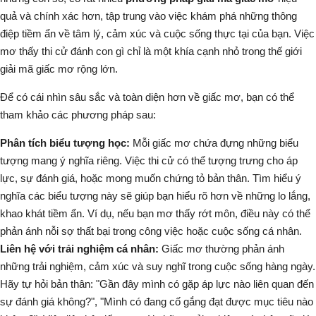
quả và chính xác hơn, tập trung vào việc khám phá những thông
điệp tiềm ẩn về tâm lý, cảm xúc và cuộc sống thực tại của bạn. Việc
mơ thấy thi cử đánh con gì
chỉ là một khía cạnh nhỏ trong thế giới
giải mã giấc mơ rộng lớn.
Để có cái nhìn sâu sắc và toàn diện hơn về giấc mơ, bạn có thể
tham khảo các phương pháp sau:
Phân tích biểu tượng học:
Mỗi giấc mơ chứa đựng những biểu
tượng mang ý nghĩa riêng. Việc
thi cử
có thể tượng trưng cho áp
lực, sự đánh giá, hoặc mong muốn chứng tỏ bản thân. Tìm hiểu ý
nghĩa các biểu tượng này sẽ giúp bạn hiểu rõ hơn về những lo lắng,
khao khát tiềm ẩn. Ví dụ, nếu bạn mơ thấy
rớt môn
, điều này có thể
phản ánh nỗi sợ thất bại trong công việc hoặc cuộc sống cá nhân.
Liên hệ với trải nghiệm cá nhân:
Giấc mơ thường phản ánh
những trải nghiệm, cảm xúc và suy nghĩ trong cuộc sống hàng ngày.
Hãy tự hỏi bản thân: "Gần đây mình có gặp áp lực nào liên quan đến
sự đánh giá không?", "Mình có đang cố gắng đạt được mục tiêu nào