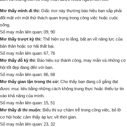
Mơ thấy mình đi thi:
Giấc mơ này thường báo hiệu bạn sắp phải
đối mặt với một thử thách quan trọng trong công việc hoặc cuộc
sống.
Số may mắn liên quan: 09, 90
Mơ thấy trượt kỳ thi:
Thể hiện sự lo lắng, bất an về năng lực của
bản thân hoặc sợ hãi thất bại.
Số may mắn liên quan: 67, 76
Mơ thấy đỗ kỳ thi:
Báo hiệu sự thành công, may mắn và những cơ
hội tốt đẹp đang đến với bạn.
Số may mắn liên quan: 86, 68
Mơ thấy gian lận trong thi cử:
Cho thấy bạn đang cố gắng đạt
được mục tiêu bằng những cách không trung thực hoặc thiếu tự tin
vào khả năng của mình.
Số may mắn liên quan: 15, 51
Mơ thấy đi thi muộn:
Biểu thị sự chậm trễ trong công việc, bỏ lỡ
cơ hội hoặc cảm thấy áp lực về thời gian.
Số may mắn liên quan: 23, 32