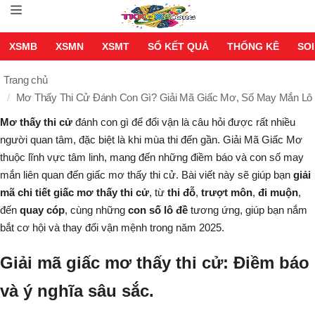
XSMB
XSMN
XSMT
SỔ KẾT QUẢ
THỐNG KÊ
SOI
Trang chủ
Mơ Thấy Thi Cử Đánh Con Gì? Giải Mã Giấc Mơ, Số May Mắn Lô
Mơ thấy thi cử
đánh con gì để đổi vận là câu hỏi được rất nhiều
người quan tâm, đặc biệt là khi mùa thi đến gần.
Giải Mã Giấc Mơ
thuộc lĩnh vực tâm linh, mang đến những điềm báo và con số may
mắn liên quan đến giấc mơ thấy thi cử. Bài viết này sẽ giúp bạn
giải
mã chi tiết giấc mơ thấy thi cử
, từ
thi đỗ
,
trượt môn
,
đi muộn
,
đến
quay cóp
, cùng những
con số lô đề
tương ứng, giúp bạn nắm
bắt cơ hội và thay đổi vận mệnh trong năm 2025.
Giải mã giấc mơ thấy thi cử: Điềm báo
và ý nghĩa sâu sắc.