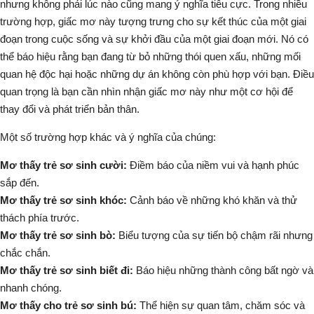
nhưng không phải lúc nào cũng mang ý nghĩa tiêu cực. Trong nhiều
trường hợp, giấc mơ này tượng trưng cho sự kết thúc của một giai
đoạn trong cuộc sống và sự khởi đầu của một giai đoạn mới. Nó có
thể báo hiệu rằng bạn đang từ bỏ những thói quen xấu, những mối
quan hệ độc hại hoặc những dự án không còn phù hợp với bạn.
Điều
quan trọng là bạn cần nhìn nhận giấc mơ này như một cơ hội để
thay đổi và phát triển bản thân
.
Một số trường hợp khác và ý nghĩa của chúng:
Mơ thấy trẻ sơ sinh cười:
Điềm báo của niềm vui và hạnh phúc
sắp đến.
Mơ thấy trẻ sơ sinh khóc:
Cảnh báo về những khó khăn và thử
thách phía trước.
Mơ thấy trẻ sơ sinh bò:
Biểu tượng của sự tiến bộ chậm rãi nhưng
chắc chắn.
Mơ thấy trẻ sơ sinh biết đi:
Báo hiệu những thành công bất ngờ và
nhanh chóng.
Mơ thấy cho trẻ sơ sinh bú:
Thể hiện sự quan tâm, chăm sóc và