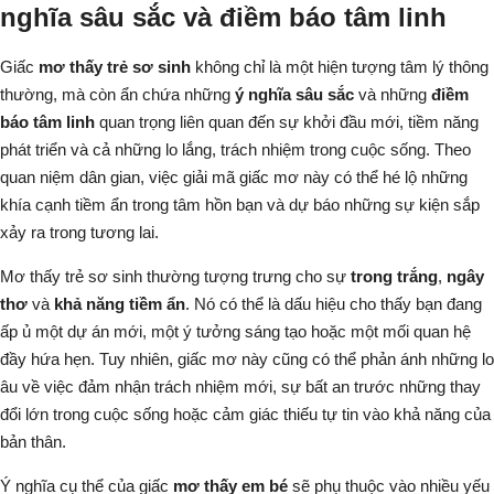
nghĩa sâu sắc và điềm báo tâm linh
Giấc
mơ thấy trẻ sơ sinh
không chỉ là một hiện tượng tâm lý thông
thường, mà còn ẩn chứa những
ý nghĩa sâu sắc
và những
điềm
báo tâm linh
quan trọng liên quan đến sự khởi đầu mới, tiềm năng
phát triển và cả những lo lắng, trách nhiệm trong cuộc sống. Theo
quan niệm dân gian, việc giải mã giấc mơ này có thể hé lộ những
khía cạnh tiềm ẩn trong tâm hồn bạn và dự báo những sự kiện sắp
xảy ra trong tương lai.
Mơ thấy trẻ sơ sinh thường tượng trưng cho sự
trong trắng
,
ngây
thơ
và
khả năng tiềm ẩn
. Nó có thể là dấu hiệu cho thấy bạn đang
ấp ủ một dự án mới, một ý tưởng sáng tạo hoặc một mối quan hệ
đầy hứa hẹn. Tuy nhiên, giấc mơ này cũng có thể phản ánh những lo
âu về việc đảm nhận trách nhiệm mới, sự bất an trước những thay
đổi lớn trong cuộc sống hoặc cảm giác thiếu tự tin vào khả năng của
bản thân.
Ý nghĩa cụ thể của giấc
mơ thấy em bé
sẽ phụ thuộc vào nhiều yếu