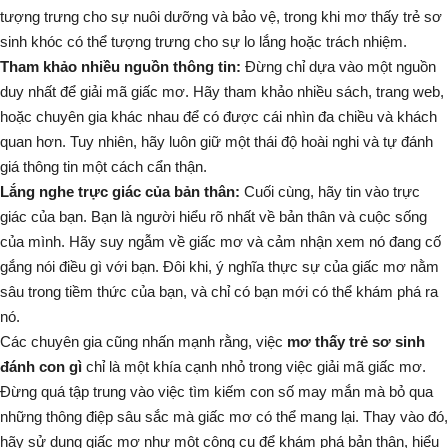
tượng trưng cho sự nuôi dưỡng và bảo vệ, trong khi mơ thấy trẻ sơ
sinh khóc có thể tượng trưng cho sự lo lắng hoặc trách nhiệm.
Tham khảo nhiều nguồn thông tin:
Đừng chỉ dựa vào một nguồn
duy nhất để giải mã giấc mơ. Hãy tham khảo nhiều sách, trang web,
hoặc chuyên gia khác nhau để có được cái nhìn đa chiều và khách
quan hơn. Tuy nhiên, hãy luôn giữ một thái độ hoài nghi và tự đánh
giá thông tin một cách cẩn thận.
Lắng nghe trực giác của bản thân:
Cuối cùng, hãy tin vào trực
giác của bạn. Bạn là người hiểu rõ nhất về bản thân và cuộc sống
của mình. Hãy suy ngẫm về giấc mơ và cảm nhận xem nó đang cố
gắng nói điều gì với bạn. Đôi khi, ý nghĩa thực sự của giấc mơ nằm
sâu trong tiềm thức của bạn, và chỉ có bạn mới có thể khám phá ra
nó.
Các chuyên gia cũng nhấn mạnh rằng, việc
mơ thấy trẻ sơ sinh
đánh con gì
chỉ là một khía cạnh nhỏ trong việc giải mã giấc mơ.
Đừng quá tập trung vào việc tìm kiếm con số may mắn mà bỏ qua
những thông điệp sâu sắc mà giấc mơ có thể mang lại. Thay vào đó,
hãy sử dụng giấc mơ như một công cụ để khám phá bản thân, hiểu