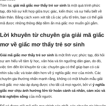
Tóm lại,
giải mã giấc mơ thấy trẻ sơ sinh
là một quá trình phức
tạp, đòi hỏi sự kết hợp giữa trực giác, kiến thức và sự hiểu biết về
bản thân. Bằng cách xem xét tất cả các yếu tố trên, bạn có thể giải
mã được những thông điệp tiềm ẩn mà giấc mơ muốn gửi gắm.
Lời khuyên từ chuyên gia giải mã giấc
mơ về giấc mơ thấy trẻ sơ sinh
Giải mã giấc mơ thấy trẻ sơ sinh
là một lĩnh vực phức tạp, đòi hỏi
sự am hiểu về tâm lý học, văn hóa và tín ngưỡng dân gian, do đó,
việc tìm đến lời khuyên từ các chuyên gia có thể giúp bạn có cái
nhìn sâu sắc và toàn diện hơn về ý nghĩa giấc mơ của mình. Các
chuyên gia thường nhấn mạnh rằng, không có một khuôn mẫu giải
mã giấc mơ nào áp dụng được cho tất cả mọi người, bởi vì
ý nghĩa
giấc mơ chịu ảnh hưởng lớn từ hoàn cảnh cá nhân, cảm xúc và
trải nghiệm sống
của mỗi người.
Để có được giải mã giấc mơ chính xác nhất, các chuyên gia khuyên