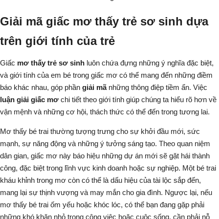
Giải mã giấc mơ thấy trẻ sơ sinh dựa
trên giới tính của trẻ
Giấc
mơ thấy trẻ sơ sinh
luôn chứa đựng những ý nghĩa đặc biệt,
và giới tính của em bé trong giấc mơ có thể mang đến những điềm
báo khác nhau, góp phần
giải mã
những thông điệp tiềm ẩn. Việc
luận giải giấc mơ
chi tiết theo giới tính giúp chúng ta hiểu rõ hơn về
vận mệnh và những cơ hội, thách thức có thể đến trong tương lai.
Mơ thấy bé trai thường tượng trưng cho sự khởi đầu mới, sức
mạnh, sự năng động và những ý tưởng sáng tạo.
Theo quan niệm
dân gian
, giấc mơ này báo hiệu những dự án mới sẽ gặt hái thành
công, đặc biệt trong lĩnh vực kinh doanh hoặc sự nghiệp. Một bé trai
kháu khỉnh trong mơ còn có thể là dấu hiệu của tài lộc sắp đến,
mang lại sự thịnh vượng và may mắn cho gia đình. Ngược lại, nếu
mơ thấy bé trai ốm yếu hoặc khóc lóc, có thể bạn đang gặp phải
những khó khăn nhỏ trong công việc hoặc cuộc sống, cần phải nỗ