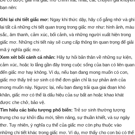
bạn nên:
Ghi lại chi tiết giấc mơ:
Ngay khi thức dậy, hãy cố gắng nhớ và ghi
lại tất cả những chi tiết quan trọng trong giấc mơ như: hình ảnh, màu
sắc, âm thanh, cảm xúc, bối cảnh, và những người xuất hiện trong
giấc mơ. Những chi tiết này sẽ cung cấp thông tin quan trọng để giải
mã ý nghĩa giấc mơ.
Xem xét bối cảnh cá nhân:
Hãy tự hỏi bản thân về những sự kiện,
cảm xúc, hoặc lo lắng gần đây trong cuộc sống của bạn có liên quan
đến giấc mơ hay không. Ví dụ, nếu bạn đang mong muốn có con,
giấc mơ thấy trẻ sơ sinh có thể đơn giản chỉ là sự phản ánh của
mong muốn này. Ngược lại, nếu bạn đang trải qua giai đoạn khó
khăn, giấc mơ có thể là dấu hiệu của sự bất an hoặc khao khát
được che chở, bảo vệ.
Tìm hiểu các biểu tượng phổ biến:
Trẻ sơ sinh thường tượng
trưng cho sự khởi đầu mới, tiềm năng, sự thuần khiết, và sự ngây
thơ. Tuy nhiên, ý nghĩa cụ thể của giấc mơ còn phụ thuộc vào
những chi tiết khác trong giấc mơ. Ví dụ, mơ thấy cho con bú có thể