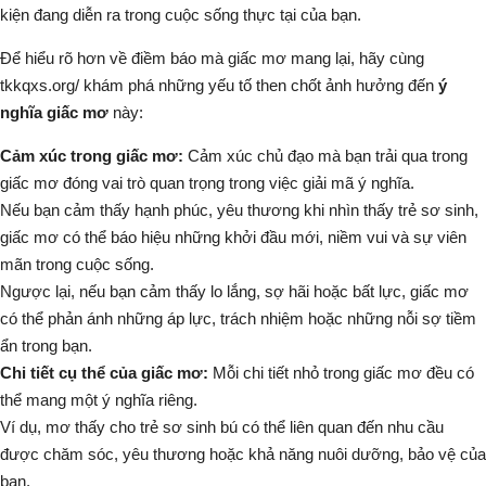
kiện đang diễn ra trong cuộc sống thực tại của bạn.
Để hiểu rõ hơn về điềm báo mà giấc mơ mang lại, hãy cùng
tkkqxs.org/ khám phá những yếu tố then chốt ảnh hưởng đến
ý
nghĩa giấc mơ
này:
Cảm xúc trong giấc mơ:
Cảm xúc chủ đạo mà bạn trải qua trong
giấc mơ đóng vai trò quan trọng trong việc giải mã ý nghĩa.
Nếu bạn cảm thấy hạnh phúc, yêu thương khi nhìn thấy trẻ sơ sinh,
giấc mơ có thể báo hiệu những khởi đầu mới, niềm vui và sự viên
mãn trong cuộc sống.
Ngược lại, nếu bạn cảm thấy lo lắng, sợ hãi hoặc bất lực,
giấc mơ
có thể phản ánh những áp lực, trách nhiệm hoặc những nỗi sợ tiềm
ẩn trong bạn.
Chi tiết cụ thể của giấc mơ:
Mỗi chi tiết nhỏ trong giấc mơ đều có
thể mang một ý nghĩa riêng.
Ví dụ, mơ thấy cho trẻ sơ sinh bú
có thể liên quan đến nhu cầu
được chăm sóc, yêu thương hoặc khả năng nuôi dưỡng, bảo vệ của
bạn.