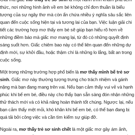
thức, nơi những hình ảnh về em bé không chỉ đơn thuần là biểu
tượng của sự ngây thơ mà còn ẩn chứa nhiều ý nghĩa sâu sắc liên
quan đến cuộc sống hiện tại và tương lai của bạn. Việc luận giải chi
tiết các trường hợp mơ thấy em bé sẽ giúp bạn hiểu rõ hơn về
những điềm báo mà giấc mơ mang lại, từ đó có những quyết định
sáng suốt hơn. Giấc chiêm bao này có thể liên quan đến những dự
định mới, sự khởi đầu, hoặc thậm chí là những lo lắng, bất an trong
cuộc sống.
Một trong những trường hợp phổ biến là
mơ thấy mình bế trẻ sơ
sinh
. Giấc mơ này thường tượng trưng cho trách nhiệm và gánh
nặng mà bạn đang mang trên vai.
Nếu bạn cảm thấy vui vẻ và hạnh
phúc khi bế em bé, điều này cho thấy bạn sẵn sàng đón nhận những
thử thách mới và có khả năng hoàn thành tốt chúng
. Ngược lại, nếu
bạn cảm thấy mệt mỏi, khó khăn khi bế em bé, có thể bạn đang bị
quá tải bởi công việc và cần tìm kiếm sự giúp đỡ.
Ngoài ra,
mơ thấy trẻ sơ sinh chết
là một giấc mơ gây ám ảnh,