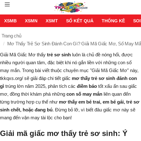
XSMB
XSMN
XSMT
SỔ KẾT QUẢ
THỐNG KÊ
SOI
Trang chủ
Mơ Thấy Trẻ Sơ Sinh Đánh Con Gì? Giải Mã Giấc Mơ, Số May Mắ
Giải Mã Giấc Mơ
thấy
trẻ sơ sinh
luôn là chủ đề nóng hổi, được
nhiều người quan tâm, đặc biệt khi nó gắn liền với những con số
may mắn. Trong bài viết thuộc chuyên mục "Giải Mã Giấc Mơ" này,
tkkqxs.org/ sẽ giải đáp chi tiết giấc
mơ thấy trẻ sơ sinh đánh con
gì
trúng lớn năm 2025, phân tích các
điềm báo
tốt xấu ẩn sau giấc
mơ, đồng thời khám phá những
con số may mắn
liên quan đến
từng trường hợp cụ thể như
mơ thấy em bé trai, em bé gái, trẻ sơ
sinh chết, hoặc đang bú
. Đừng bỏ lỡ, vì biết đâu giấc mơ này sẽ
mang đến vận may tài lộc cho bạn!
Giải mã giấc mơ thấy trẻ sơ sinh: Ý