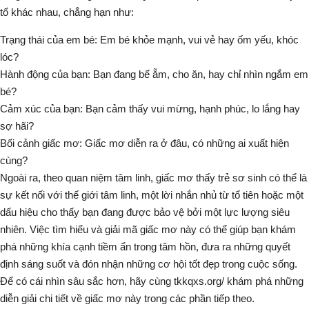
tố khác nhau, chẳng hạn như:
Trạng thái của em bé
: Em bé khỏe mạnh, vui vẻ hay ốm yếu, khóc
lóc?
Hành động của bạn
: Bạn đang bế ẵm, cho ăn, hay chỉ nhìn ngắm em
bé?
Cảm xúc của bạn
: Bạn cảm thấy vui mừng, hạnh phúc, lo lắng hay
sợ hãi?
Bối cảnh giấc mơ
: Giấc mơ diễn ra ở đâu, có những ai xuất hiện
cùng?
Ngoài ra, theo quan niệm tâm linh, giấc mơ thấy trẻ sơ sinh có thể là
sự kết nối với thế giới tâm linh, một lời nhắn nhủ từ tổ tiên hoặc một
dấu hiệu cho thấy bạn đang được bảo vệ bởi một lực lượng siêu
nhiên. Việc tìm hiểu và giải mã giấc mơ này có thể giúp bạn khám
phá những khía cạnh tiềm ẩn trong tâm hồn, đưa ra những quyết
định sáng suốt và đón nhận những cơ hội tốt đẹp trong cuộc sống.
Để có cái nhìn sâu sắc hơn, hãy cùng tkkqxs.org/ khám phá những
diễn giải chi tiết về giấc mơ này trong các phần tiếp theo.