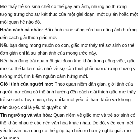
Mơ thấy trẻ sơ sinh chết
có thể gây ám ảnh, nhưng nó thường
tượng trưng cho sự kết thúc của một giai đoạn, một dự án hoặc một
mối quan hệ nào đó.
Hoàn cảnh cá nhân:
Bối cảnh cuộc sống của bạn cũng ảnh hưởng
đến cách giải thích giấc mơ.
Nếu bạn đang mong muốn có con,
giấc mơ thấy trẻ sơ sinh có thể
đơn giản chỉ là sự phản ánh của mong ước này.
Nếu bạn đang trải qua một giai đoạn khó khăn trong công việc,
giấc
mơ có thể là lời nhắc nhở về sự cần thiết phải nuôi dưỡng những ý
tưởng mới, tìm kiếm nguồn cảm hứng mới.
Giới tính của người mơ:
Theo quan niệm dân gian, giới tính của
người mơ cũng có thể ảnh hưởng đến cách giải thích giấc mơ thấy
trẻ sơ sinh. Tuy nhiên, đây chỉ là một yếu tố tham khảo và không
nên được coi là yếu tố quyết định.
Tín ngưỡng và văn hóa:
Quan niệm về giấc mơ và trẻ sơ sinh có
thể khác nhau ở các nền văn hóa khác nhau. Do đó, việc xem xét
yếu tố văn hóa cũng có thể giúp bạn hiểu rõ hơn ý nghĩa giấc mơ
của mình.