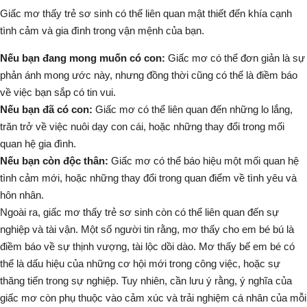
Giấc mơ thấy trẻ sơ sinh có thể liên quan mật thiết đến khía cạnh
tình cảm và gia đình trong vận mệnh của bạn.
Nếu bạn đang mong muốn có con:
Giấc mơ có thể đơn giản là sự
phản ánh mong ước này, nhưng đồng thời cũng có thể là điềm báo
về việc bạn sắp có tin vui.
Nếu bạn đã có con:
Giấc mơ có thể liên quan đến những lo lắng,
trăn trở về việc nuôi dạy con cái, hoặc những thay đổi trong mối
quan hệ gia đình.
Nếu bạn còn độc thân:
Giấc mơ có thể báo hiệu một mối quan hệ
tình cảm mới, hoặc những thay đổi trong quan điểm về tình yêu và
hôn nhân.
Ngoài ra, giấc mơ thấy trẻ sơ sinh còn có thể liên quan đến sự
nghiệp và tài vận. Một số người tin rằng,
mơ thấy cho em bé bú
là
điềm báo về sự thịnh vượng, tài lộc dồi dào.
Mơ thấy bế em bé
có
thể là dấu hiệu của những cơ hội mới trong công việc, hoặc sự
thăng tiến trong sự nghiệp. Tuy nhiên, cần lưu ý rằng, ý nghĩa của
giấc mơ còn phụ thuộc vào cảm xúc và trải nghiệm cá nhân của mỗi