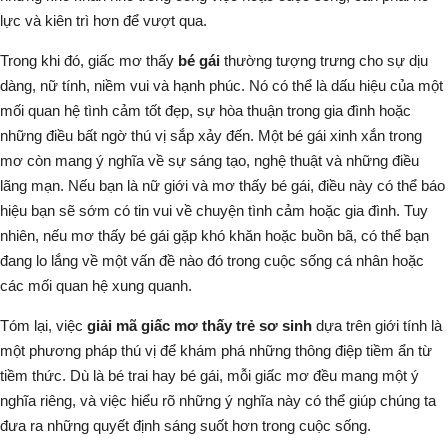
lực và kiên trì hơn để vượt qua.
Trong khi đó, giấc mơ thấy
bé gái
thường tượng trưng cho sự dịu
dàng, nữ tính, niềm vui và hạnh phúc. Nó có thể là dấu hiệu của một
mối quan hệ tình cảm tốt đẹp, sự hòa thuận trong gia đình hoặc
những điều bất ngờ thú vị sắp xảy đến. Một bé gái xinh xắn trong
mơ còn mang ý nghĩa về sự sáng tạo, nghệ thuật và những điều
lãng mạn. Nếu bạn là nữ giới và mơ thấy bé gái, điều này có thể báo
hiệu bạn sẽ sớm có tin vui về chuyện tình cảm hoặc gia đình. Tuy
nhiên, nếu mơ thấy bé gái gặp khó khăn hoặc buồn bã, có thể bạn
đang lo lắng về một vấn đề nào đó trong cuộc sống cá nhân hoặc
các mối quan hệ xung quanh.
Tóm lại, việc
giải mã giấc mơ thấy trẻ sơ sinh
dựa trên giới tính là
một phương pháp thú vị để khám phá những thông điệp tiềm ẩn từ
tiềm thức. Dù là bé trai hay bé gái, mỗi giấc mơ đều mang một ý
nghĩa riêng, và việc hiểu rõ những ý nghĩa này có thể giúp chúng ta
đưa ra những quyết định sáng suốt hơn trong cuộc sống.