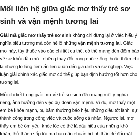
Mối liên hệ giữa giấc mơ thấy trẻ sơ
sinh và vận mệnh tương lai
Giải mã giấc mơ thấy trẻ sơ sinh
không chỉ dừng lại ở việc hiểu ý
nghĩa biểu tượng mà còn hé lộ những
vận mệnh tương lai
. Giấc
mơ này, tùy thuộc vào các chi tiết cụ thể, có thể mang đến điềm báo
về sự khởi đầu mới, những thay đổi trong cuộc sống, hoặc thậm chí
là những lo lắng tiềm ẩn liên quan đến gia đình và sự nghiệp. Việc
luận giải chính xác giấc mơ có thể giúp bạn định hướng tốt hơn cho
tương lai.
Mỗi chi tiết trong giấc mơ về trẻ sơ sinh đều mang một ý nghĩa
riêng, ảnh hưởng đến việc dự đoán vận mệnh. Ví dụ,
mơ thấy một
em bé khỏe mạnh, bụ bẫm
thường báo hiệu những điều tốt lành, sự
thành công trong công việc và cuộc sống cá nhân. Ngược lại,
mơ
thấy em bé ốm yếu, khóc lóc
có thể là dấu hiệu của những khó
khăn, thử thách sắp tới mà bạn cần chuẩn bị tinh thần để đối mặt.