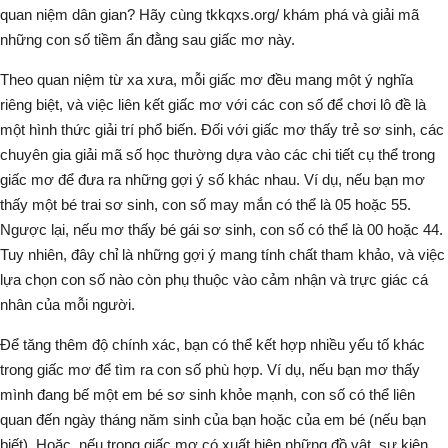
quan niệm dân gian? Hãy cùng tkkqxs.org/ khám phá và giải mã
những con số tiềm ẩn đằng sau giấc mơ này.
Theo quan niệm từ xa xưa, mỗi giấc mơ đều mang một ý nghĩa
riêng biệt, và việc liên kết giấc mơ với các con số để chơi lô đề là
một hình thức giải trí phổ biến. Đối với giấc mơ thấy trẻ sơ sinh, các
chuyên gia giải mã số học thường dựa vào các chi tiết cụ thể trong
giấc mơ để đưa ra những gợi ý số khác nhau. Ví dụ, nếu bạn mơ
thấy một bé trai sơ sinh, con số may mắn có thể là 05 hoặc 55.
Ngược lại, nếu mơ thấy bé gái sơ sinh, con số có thể là 00 hoặc 44.
Tuy nhiên, đây chỉ là những gợi ý mang tính chất tham khảo, và việc
lựa chọn con số nào còn phụ thuộc vào cảm nhận và trực giác cá
nhân của mỗi người.
Để tăng thêm độ chính xác, bạn có thể kết hợp nhiều yếu tố khác
trong giấc mơ để tìm ra con số phù hợp. Ví dụ, nếu bạn mơ thấy
mình đang bế một em bé sơ sinh khỏe mạnh, con số có thể liên
quan đến ngày tháng năm sinh của bạn hoặc của em bé (nếu bạn
biết). Hoặc, nếu trong giấc mơ có xuất hiện những đồ vật, sự kiện