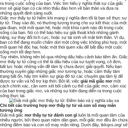
ra trong cuộc sống của bạn. Việc tìm hiểu ý nghĩa thật sự của giấc
mơ sẽ giúp bạn có cái nhìn thấu đáo hơn về bản thân và đưa ra
những quyết định sáng suốt.
Giấc mơ thấy tự tử hiếm khi mang ý nghĩa đen tối là bạn sẽ thực sự
tự tử. Thay vào đó, nó thường tượng trưng cho sự kết thúc của một
giai đoạn, một mối quan hệ, hoặc một khía cạnh nào đó trong cuộc
sống của bạn. Nó có thể báo hiệu sự giải thoát khỏi những gánh
nặng, sự thay đổi tích cực, hoặc sự tái sinh về mặt tinh thần. Ví dụ,
bạn có thể đang muốn chấm dứt một công việc không phù hợp, một
mối quan hệ độc hại, hoặc một thói quen xấu để bắt đầu một cuộc
sống mới tốt đẹp hơn.
Tuy nhiên, không nên bỏ qua những dấu hiệu cảnh báo tiềm ẩn. Giấc
mơ thấy tự tử cũng có thể là dấu hiệu của sự tuyệt vọng, cô đơn,
bất lực hoặc những vấn đề tâm lý chưa được giải quyết. Nếu bạn
thường xuyên gặp những giấc mơ tương tự, hoặc cảm thấy tâm
trạng bất ổn, hãy tìm kiếm sự giúp đỡ từ các chuyên gia tâm lý để
được tư vấn và hỗ trợ kịp thời. Bởi lẽ, việc
giải mã giấc mơ
một
cách chính xác, cần xem xét bối cảnh cụ thể của giấc mơ, cảm xúc
của bạn trong giấc mơ, và những sự kiện đang diễn ra trong cuộc
sống thực tại.
Chi tiết các trường hợp
mơ thấy tự tử
và con số may mắn
tương ứng
Giải mã giấc
mơ thấy tự tử đánh con gì
luôn là mối quan tâm của
nhiều người, bởi theo quan niệm dân gian, mỗi giấc mơ đều ẩn chứa
những điềm báo và con số may mắn riêng. Dưới đây, tkkqxs.org/ sẽ