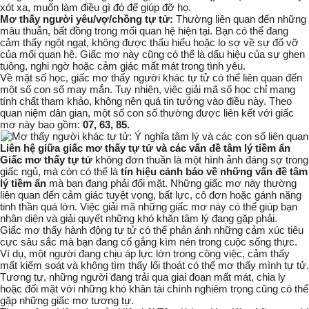
xót xa, muốn làm điều gì đó để giúp đỡ họ.
Mơ thấy người yêu/vợ/chồng tự tử:
Thường liên quan đến những
mâu thuẫn, bất đồng trong mối quan hệ hiện tại. Bạn có thể đang
cảm thấy ngột ngạt, không được thấu hiểu hoặc lo sợ về sự đổ vỡ
của mối quan hệ. Giấc mơ này cũng có thể là dấu hiệu của sự ghen
tuông, nghi ngờ hoặc cảm giác mất mát trong tình yêu.
Về mặt số học, giấc mơ thấy người khác tự tử có thể liên quan đến
một số con số may mắn. Tuy nhiên, việc giải mã số học chỉ mang
tính chất tham khảo, không nên quá tin tưởng vào điều này. Theo
quan niệm dân gian, một số con số thường được liên kết với giấc
mơ này bao gồm:
07, 63, 85.
Liên hệ giữa giấc mơ thấy tự tử và các vấn đề tâm lý tiềm ẩn
Giấc mơ thấy tự tử
không đơn thuần là một hình ảnh đáng sợ trong
giấc ngủ, mà còn có thể là
tín hiệu cảnh báo về những vấn đề tâm
lý tiềm ẩn
mà bạn đang phải đối mặt. Những giấc mơ này thường
liên quan đến cảm giác tuyệt vọng, bất lực, cô đơn hoặc gánh nặng
tinh thần quá lớn. Việc giải mã những giấc mơ này có thể giúp bạn
nhận diện và giải quyết những khó khăn tâm lý đang gặp phải.
Giấc mơ thấy hành động tự tử có thể phản ánh những cảm xúc tiêu
cực sâu sắc mà bạn đang cố gắng kìm nén trong cuộc sống thực.
Ví dụ, một người đang chịu áp lực lớn trong công việc, cảm thấy
mất kiểm soát và không tìm thấy lối thoát có thể mơ thấy mình tự tử.
Tương tự, những người đang trải qua giai đoạn mất mát, chia ly
hoặc đối mặt với những khó khăn tài chính nghiêm trọng cũng có thể
gặp những giấc mơ tương tự.