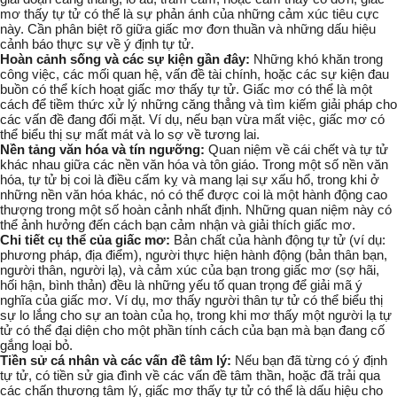
mơ thấy tự tử có thể là sự phản ánh của những cảm xúc tiêu cực
này. Cần phân biệt rõ giữa giấc mơ đơn thuần và những dấu hiệu
cảnh báo thực sự về ý định tự tử.
Hoàn cảnh sống và các sự kiện gần đây:
Những khó khăn trong
công việc, các mối quan hệ, vấn đề tài chính, hoặc các sự kiện đau
buồn có thể kích hoạt giấc mơ thấy tự tử. Giấc mơ có thể là một
cách để tiềm thức xử lý những căng thẳng và tìm kiếm giải pháp cho
các vấn đề đang đối mặt. Ví dụ, nếu bạn vừa mất việc, giấc mơ có
thể biểu thị sự mất mát và lo sợ về tương lai.
Nền tảng văn hóa và tín ngưỡng:
Quan niệm về cái chết và tự tử
khác nhau giữa các nền văn hóa và tôn giáo. Trong một số nền văn
hóa, tự tử bị coi là điều cấm kỵ và mang lại sự xấu hổ, trong khi ở
những nền văn hóa khác, nó có thể được coi là một hành động cao
thượng trong một số hoàn cảnh nhất định. Những quan niệm này có
thể ảnh hưởng đến cách bạn cảm nhận và giải thích giấc mơ.
Chi tiết cụ thể của giấc mơ:
Bản chất của hành động tự tử (ví dụ:
phương pháp, địa điểm), người thực hiện hành động (bản thân bạn,
người thân, người lạ), và cảm xúc của bạn trong giấc mơ (sợ hãi,
hối hận, bình thản) đều là những yếu tố quan trọng để giải mã ý
nghĩa của giấc mơ. Ví dụ, mơ thấy người thân tự tử có thể biểu thị
sự lo lắng cho sự an toàn của họ, trong khi mơ thấy một người lạ tự
tử có thể đại diện cho một phần tính cách của bạn mà bạn đang cố
gắng loại bỏ.
Tiền sử cá nhân và các vấn đề tâm lý:
Nếu bạn đã từng có ý định
tự tử, có tiền sử gia đình về các vấn đề tâm thần, hoặc đã trải qua
các chấn thương tâm lý, giấc mơ thấy tự tử có thể là dấu hiệu cho