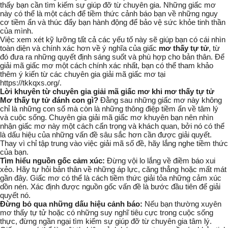
thấy bạn cần tìm kiếm sự giúp đỡ từ chuyên gia. Những giấc mơ
này có thể là một cách để tiềm thức cảnh báo bạn về những nguy
cơ tiềm ẩn và thúc đẩy bạn hành động để bảo vệ sức khỏe tinh thần
của mình.
Việc xem xét kỹ lưỡng tất cả các yếu tố này sẽ giúp bạn có cái nhìn
toàn diện và chính xác hơn về ý nghĩa của giấc
mơ thấy tự tử
, từ
đó đưa ra những quyết định sáng suốt và phù hợp cho bản thân. Để
giải mã giấc mơ một cách chính xác nhất, bạn có thể tham khảo
thêm ý kiến từ các chuyên gia giải mã giấc mơ tại
https://tkkqxs.org/
.
Lời khuyên từ chuyên gia giải mã giấc mơ khi mơ thấy tự tử
Mơ thấy tự tử đánh con gì?
Đằng sau những giấc mơ này không
chỉ là những con số mà còn là những thông điệp tiềm ẩn về tâm lý
và cuộc sống. Chuyên gia giải mã giấc mơ khuyên bạn nên nhìn
nhận giấc mơ này một cách cẩn trọng và khách quan, bởi nó có thể
là dấu hiệu của những vấn đề sâu sắc hơn cần được giải quyết.
Thay vì chỉ tập trung vào việc
giải mã số đề
, hãy lắng nghe
tiềm thức
của bạn.
Tìm hiểu nguồn gốc cảm xúc:
Đừng vội lo lắng về điềm báo
xui
xẻo
. Hãy tự hỏi bản thân về những áp lực, căng thẳng hoặc mất mát
gần đây. Giấc mơ có thể là cách
tiềm thức
giải tỏa những cảm xúc
dồn nén. Xác định được nguồn gốc vấn đề là bước đầu tiên để giải
quyết nó.
Đừng bỏ qua những dấu hiệu cảnh báo:
Nếu bạn thường xuyên
mơ thấy tự tử hoặc có những suy nghĩ tiêu cực trong cuộc sống
thực, đừng ngần ngại tìm kiếm sự giúp đỡ từ chuyên gia tâm lý.