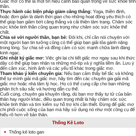
Giấc mơ có thể là một
tín hiệu
cảnh báo quan trọng về
sức khỏe tinh
thần
.
Thực hành các biện pháp giảm căng thẳng:
Yoga, thiền định,
hoặc đơn giản là dành thời gian cho những hoạt động yêu thích có
thể giúp bạn giảm bớt căng thẳng và cải thiện tâm trạng. Chăm sóc
sức khỏe tinh thần
cũng quan trọng như chăm sóc
sức khỏe thể
chất
.
Chia sẻ với người thân, bạn bè:
Đôi khi, chỉ cần nói chuyện với
một người bạn tin tưởng cũng có thể giúp bạn giải tỏa gánh nặng
trong lòng. Sự
chia sẻ
và
đồng cảm
có sức mạnh chữa lành đáng
kinh ngạc.
Ghi nhật ký giấc mơ:
Việc ghi lại chi tiết giấc mơ ngay sau khi thức
dậy có thể giúp bạn nhận ra những
mô-típ
và
ý nghĩa
tiềm ẩn. Lưu ý
đến cảm xúc, hình ảnh và các yếu tố khác trong giấc mơ.
Tham khảo ý kiến chuyên gia:
Nếu bạn cảm thấy bế tắc và không
thể tự mình giải mã giấc mơ, hãy tìm đến các chuyên gia giải mã
giấc mơ hoặc nhà tâm lý học. Họ có thể cung cấp cho bạn những
phân tích
sâu sắc và
hướng dẫn
cụ thể.
Cuối cùng, chuyên gia khuyên rằng, dù bạn mơ thấy tự tử của bản
thân hay người khác, điều quan trọng nhất là hãy
chăm sóc sức
khỏe tinh thần
và tìm kiếm sự hỗ trợ khi cần thiết. Đừng để giấc mơ
chi phối cuộc sống của bạn mà hãy sử dụng nó như một công cụ để
hiểu rõ hơn về bản thân.
Thống Kê Loto
Thống kê loto gan