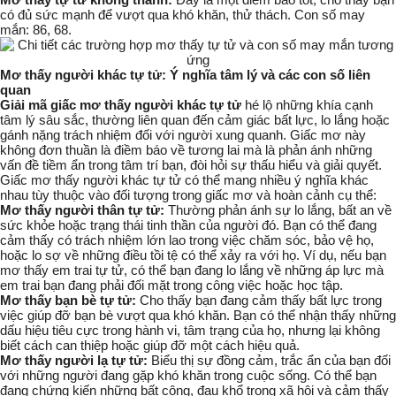
có đủ sức mạnh để vượt qua khó khăn, thử thách. Con số may
mắn: 86, 68.
Mơ thấy người khác tự tử: Ý nghĩa tâm lý và các con số liên
quan
Giải mã giấc mơ thấy người khác tự tử
hé lộ những khía cạnh
tâm lý sâu sắc, thường liên quan đến cảm giác bất lực, lo lắng hoặc
gánh nặng trách nhiệm đối với người xung quanh. Giấc mơ này
không đơn thuần là điềm báo về tương lai mà là
phản ánh những
vấn đề tiềm ẩn
trong tâm trí bạn, đòi hỏi sự thấu hiểu và giải quyết.
Giấc mơ thấy người khác tự tử có thể mang nhiều ý nghĩa khác
nhau tùy thuộc vào đối tượng trong giấc mơ và hoàn cảnh cụ thể:
Mơ thấy người thân tự tử:
Thường phản ánh sự lo lắng, bất an về
sức khỏe hoặc trạng thái tinh thần của người đó. Bạn có thể đang
cảm thấy có trách nhiệm lớn lao trong việc chăm sóc, bảo vệ họ,
hoặc lo sợ về những điều tồi tệ có thể xảy ra với họ. Ví dụ, nếu bạn
mơ thấy em trai tự tử, có thể bạn đang lo lắng về những áp lực mà
em trai bạn đang phải đối mặt trong công việc hoặc học tập.
Mơ thấy bạn bè tự tử:
Cho thấy bạn đang cảm thấy bất lực trong
việc giúp đỡ bạn bè vượt qua khó khăn. Bạn có thể nhận thấy những
dấu hiệu tiêu cực trong hành vi, tâm trạng của họ, nhưng lại không
biết cách can thiệp hoặc giúp đỡ một cách hiệu quả.
Mơ thấy người lạ tự tử:
Biểu thị sự đồng cảm, trắc ẩn của bạn đối
với những người đang gặp khó khăn trong cuộc sống. Có thể bạn
đang chứng kiến những bất công, đau khổ trong xã hội và cảm thấy