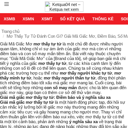
XSMB
XSMN
XSMT
SỔ KẾT QUẢ
THỐNG KÊ
SOI
Trang chủ
Mơ Thấy Tự Tử Đánh Con Gì? Giải Mã Giấc Mơ, Điềm Báo, Số M
Giải Mã Giấc Mơ
mơ thấy tự tử
là một chủ đề được nhiều người
quan tâm, không chỉ vì sự ám ảnh của giấc mơ mà còn vì những
điềm báo và con số may mắn tiềm ẩn. Bài viết này thuộc chuyên
mục "Giải Mã Giấc Mơ" của [Brand của tôi], sẽ giúp bạn giải mã chi
tiết ý nghĩa của giấc
mơ thấy tự tử
, từ các khía cạnh tâm lý đến
những con số lô đề có thể liên quan. Chúng ta sẽ cùng nhau khám
phá các trường hợp cụ thể như
mơ thấy người khác tự tử
,
mơ
thấy mình tự tử
, hoặc
mơ thấy người thân tự tử
, đồng thời phân
tích những điềm báo tốt xấu mà giấc mơ mang lại. Cuối cùng, bài
viết sẽ tổng hợp những
con số may mắn
được cho là liên quan đến
giấc mơ này, giúp bạn có thêm cơ sở để thử vận may.
Giải mã
giấc mơ thấy tự tử
: Điềm báo và ý nghĩa sâu xa
Giải mã giấc mơ thấy tự tử
là một hành động phức tạp, đòi hỏi sự
cân nhắc kỹ lưỡng bởi lẽ giấc mơ này thường mang đến những
cảm xúc tiêu cực và gây hoang mang cho người mơ. Thay vì chỉ
đơn thuần gắn liền với điềm báo xui xẻo, việc
mơ thấy tự tử
có thể
là một lời cảnh báo, phản ánh những
ý nghĩa sâu xa
về trạng thái
tâm lý, những áp lực đang đè nặng hoặc những thay đổi lớn sắp xảy