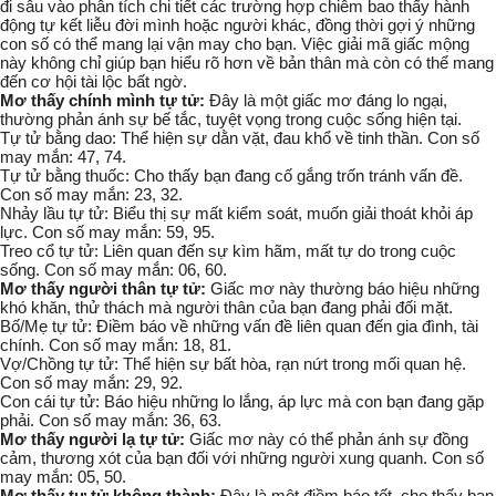
đi sâu vào phân tích chi tiết các trường hợp chiêm bao thấy hành
động tự kết liễu đời mình hoặc người khác, đồng thời gợi ý những
con số có thể mang lại vận may cho bạn. Việc giải mã giấc mộng
này không chỉ giúp bạn hiểu rõ hơn về bản thân mà còn có thể mang
đến cơ hội tài lộc bất ngờ.
Mơ thấy chính mình tự tử:
Đây là một giấc mơ đáng lo ngại,
thường phản ánh sự bế tắc, tuyệt vọng trong cuộc sống hiện tại.
Tự tử bằng dao:
Thể hiện sự dằn vặt, đau khổ về tinh thần. Con số
may mắn: 47, 74.
Tự tử bằng thuốc:
Cho thấy bạn đang cố gắng trốn tránh vấn đề.
Con số may mắn: 23, 32.
Nhảy lầu tự tử:
Biểu thị sự mất kiểm soát, muốn giải thoát khỏi áp
lực. Con số may mắn: 59, 95.
Treo cổ tự tử:
Liên quan đến sự kìm hãm, mất tự do trong cuộc
sống. Con số may mắn: 06, 60.
Mơ thấy người thân tự tử:
Giấc mơ này thường báo hiệu những
khó khăn, thử thách mà người thân của bạn đang phải đối mặt.
Bố/Mẹ tự tử:
Điềm báo về những vấn đề liên quan đến gia đình, tài
chính. Con số may mắn: 18, 81.
Vợ/Chồng tự tử:
Thể hiện sự bất hòa, rạn nứt trong mối quan hệ.
Con số may mắn: 29, 92.
Con cái tự tử:
Báo hiệu những lo lắng, áp lực mà con bạn đang gặp
phải. Con số may mắn: 36, 63.
Mơ thấy người lạ tự tử:
Giấc mơ này có thể phản ánh sự đồng
cảm, thương xót của bạn đối với những người xung quanh. Con số
may mắn: 05, 50.
Mơ thấy tự tử không thành:
Đây là một điềm báo tốt, cho thấy bạn