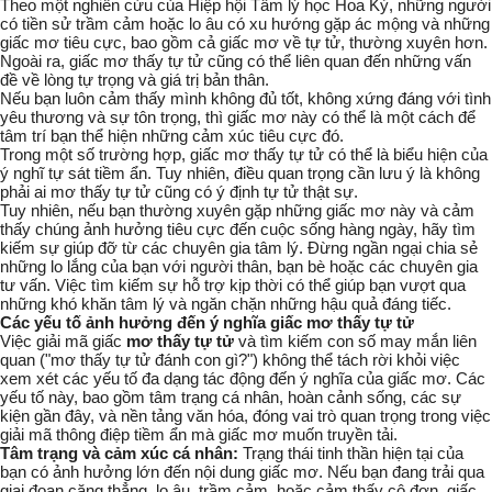
Theo một nghiên cứu của
Hiệp hội Tâm lý học Hoa Kỳ
, những người
có tiền sử trầm cảm hoặc lo âu có xu hướng gặp ác mộng và những
giấc mơ tiêu cực, bao gồm cả giấc mơ về tự tử, thường xuyên hơn.
Ngoài ra, giấc mơ thấy tự tử cũng có thể liên quan đến những vấn
đề về lòng tự trọng và giá trị bản thân.
Nếu bạn luôn cảm thấy mình không đủ tốt, không xứng đáng với tình
yêu thương và sự tôn trọng, thì giấc mơ này có thể là một cách để
tâm trí bạn thể hiện những cảm xúc tiêu cực đó.
Trong một số trường hợp, giấc mơ thấy tự tử có thể là biểu hiện của
ý nghĩ tự sát
tiềm ẩn. Tuy nhiên, điều quan trọng cần lưu ý là không
phải ai mơ thấy tự tử cũng có ý định tự tử thật sự.
Tuy nhiên, nếu bạn thường xuyên gặp những giấc mơ này và cảm
thấy chúng ảnh hưởng tiêu cực đến cuộc sống hàng ngày, hãy tìm
kiếm sự giúp đỡ từ các chuyên gia tâm lý. Đừng ngần ngại chia sẻ
những lo lắng của bạn với người thân, bạn bè hoặc các chuyên gia
tư vấn. Việc tìm kiếm sự hỗ trợ kịp thời có thể giúp bạn vượt qua
những khó khăn tâm lý và ngăn chặn những hậu quả đáng tiếc.
Các yếu tố ảnh hưởng đến ý nghĩa giấc mơ thấy tự tử
Việc giải mã giấc
mơ thấy tự tử
và tìm kiếm con số may mắn liên
quan ("mơ thấy tự tử đánh con gì?") không thể tách rời khỏi việc
xem xét các yếu tố đa dạng tác động đến ý nghĩa của giấc mơ. Các
yếu tố này, bao gồm
tâm trạng cá nhân
,
hoàn cảnh sống
,
các sự
kiện gần đây
, và
nền tảng văn hóa
, đóng vai trò quan trọng trong việc
giải mã thông điệp tiềm ẩn mà giấc mơ muốn truyền tải.
Tâm trạng và cảm xúc cá nhân:
Trạng thái tinh thần hiện tại của
bạn có ảnh hưởng lớn đến nội dung giấc mơ. Nếu bạn đang trải qua
giai đoạn căng thẳng, lo âu, trầm cảm, hoặc cảm thấy cô đơn, giấc