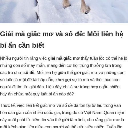
Giải mã giấc mơ và số đề: Mối liên hệ
bí ẩn cần biết
Nhiều người tin rằng việc
giải mã giấc mơ
thấy tuần lộc
có thể hé lộ
những con số may mắn, mang đến cơ hội trúng thưởng lớn trong
các trò chơi
số đề
. Mối liên hệ giữa thế giới giấc mơ và những con
số luôn là một đề tài hấp dẫn, khơi gợi sự tò mò và thôi thúc con
người đi tìm lời giải đáp. Liệu đây chỉ là sự trùng hợp ngẫu nhiên,
hay ẩn chứa một quy luật bí ẩn nào đó?
Thực tế, việc liên kết giấc mơ và số đề đã tồn tại từ lâu trong văn
hóa dân gian của nhiều quốc gia, trong đó có Việt Nam. Quan niệm
này xuất phát từ niềm tin vào thế giới tâm linh, cho rằng giấc mơ là
một kênh giao tiếp giữa con người và thế giới siêu nhiên.
Tuần lộc
,