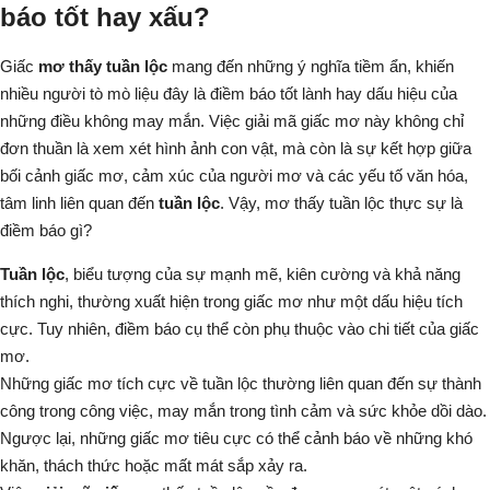
báo tốt hay xấu?
Giấc
mơ thấy tuần lộc
mang đến những ý nghĩa tiềm ẩn, khiến
nhiều người tò mò liệu đây là điềm báo tốt lành hay dấu hiệu của
những điều không may mắn. Việc giải mã giấc mơ này không chỉ
đơn thuần là xem xét hình ảnh con vật, mà còn là sự kết hợp giữa
bối cảnh giấc mơ, cảm xúc của người mơ và các yếu tố văn hóa,
tâm linh liên quan đến
tuần lộc
. Vậy, mơ thấy tuần lộc thực sự là
điềm báo gì?
Tuần lộc
, biểu tượng của sự mạnh mẽ, kiên cường và khả năng
thích nghi, thường xuất hiện trong giấc mơ như một dấu hiệu tích
cực. Tuy nhiên, điềm báo cụ thể còn phụ thuộc vào chi tiết của giấc
mơ.
Những giấc mơ tích cực về tuần lộc thường liên quan đến sự thành
công trong công việc, may mắn trong tình cảm và sức khỏe dồi dào.
Ngược lại, những giấc mơ tiêu cực có thể cảnh báo về những khó
khăn, thách thức hoặc mất mát sắp xảy ra.