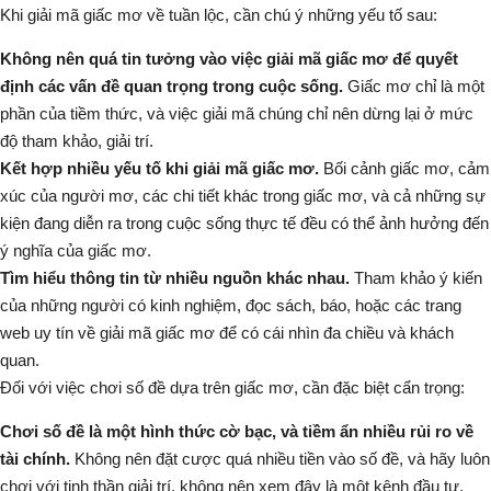
Khi giải mã giấc mơ về tuần lộc, cần chú ý những yếu tố sau:
Không nên quá tin tưởng vào việc giải mã giấc mơ để quyết
định các vấn đề quan trọng trong cuộc sống.
Giấc mơ chỉ là một
phần của tiềm thức, và việc giải mã chúng chỉ nên dừng lại ở mức
độ tham khảo, giải trí.
Kết hợp nhiều yếu tố khi giải mã giấc mơ.
Bối cảnh giấc mơ, cảm
xúc của người mơ, các chi tiết khác trong giấc mơ, và cả những sự
kiện đang diễn ra trong cuộc sống thực tế đều có thể ảnh hưởng đến
ý nghĩa của giấc mơ.
Tìm hiểu thông tin từ nhiều nguồn khác nhau.
Tham khảo ý kiến
của những người có kinh nghiệm, đọc sách, báo, hoặc các trang
web uy tín về giải mã giấc mơ để có cái nhìn đa chiều và khách
quan.
Đối với việc chơi số đề dựa trên giấc mơ, cần đặc biệt cẩn trọng:
Chơi số đề là một hình thức cờ bạc, và tiềm ẩn nhiều rủi ro về
tài chính.
Không nên đặt cược quá nhiều tiền vào số đề, và hãy luôn
chơi với tinh thần giải trí, không nên xem đây là một kênh đầu tư.