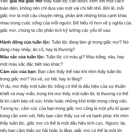
Việc
giải mã giấc mơ
thấy tuần lộc cần được xem xét một cách
toàn diện, không nên chỉ dựa vào một vài chi tiết nhỏ. Bởi lẽ, mỗi
giấc mơ là một câu chuyện riêng, phản ánh những khía cạnh khác
nhau trong cuộc sống của mỗi người. Để hiểu rõ hơn về ý nghĩa của
giấc mơ, chúng ta cần phân tích kỹ lưỡng các yếu tố sau:
Hành động của tuần lộc:
Tuần lộc
đang làm gì trong giấc mơ? Nó
đang chạy nhảy, ăn cỏ, hay bị thương?
Màu sắc của tuần lộc:
Tuần lộc
có màu gì? Màu trắng, nâu, hay
một màu sắc đặc biệt nào khác?
Cảm xúc của bạn:
Bạn cảm thấy thế nào khi nhìn thấy
tuần lộc
trong giấc mơ? Vui vẻ, sợ hãi, hay lo lắng?
Ví dụ, mơ thấy một
tuần lộc
trắng có thể là dấu hiệu của sự thuần
khiết và may mắn, trong khi mơ thấy một
tuần lộc
bị thương có thể
là lời cảnh báo về sức khỏe hoặc những khó khăn trong công việc.
Tương tự, cảm xúc của bạn trong giấc mơ cũng là một yếu tố quan
trọng cần xem xét. Nếu bạn cảm thấy vui vẻ và hạnh phúc khi nhìn
thấy
tuần lộc
, giấc mơ có thể là một dấu hiệu tích cực. Ngược lại,
nếu bạn cảm thấy sợ hãi hoặc lo lắng, giấc mơ có thể là một lời