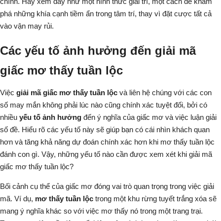
chính. Hãy xem đây như một hình thức giải trí, một cách để khám
phá những khía cạnh tiềm ẩn trong tâm trí, thay vì đặt cược tất cả
vào vận may rủi.
Các yếu tố ảnh hưởng đến giải mã
giấc mơ thấy tuần lộc
Việc
giải mã giấc mơ thấy tuần lộc
và liên hệ chúng với các con
số may mắn không phải lúc nào cũng chính xác tuyệt đối, bởi có
nhiều
yếu tố ảnh hưởng
đến ý nghĩa của giấc mơ và việc luận giải
số đề. Hiểu rõ các yếu tố này sẽ giúp bạn có cái nhìn khách quan
hơn và tăng khả năng dự đoán chính xác hơn khi
mơ thấy tuần lộc
đánh con gì
. Vậy, những yếu tố nào cần được xem xét khi giải mã
giấc mơ thấy tuần lộc?
Bối cảnh cụ thể của giấc mơ đóng vai trò quan trọng trong việc giải
mã. Ví dụ,
mơ thấy tuần lộc
trong một khu rừng tuyết trắng xóa sẽ
mang ý nghĩa khác so với việc mơ thấy nó trong một trang trại.