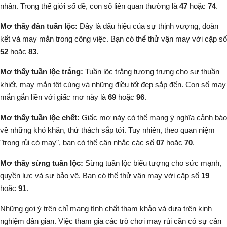
nhân. Trong thế giới số đề, con số liên quan thường là
47
hoặc
74
.
Mơ thấy đàn tuần lộc:
Đây là dấu hiệu của sự thịnh vượng, đoàn
kết và may mắn trong công việc. Bạn có thể thử vận may với cặp số
52
hoặc
83
.
Mơ thấy tuần lộc trắng:
Tuần lộc trắng tượng trưng cho sự thuần
khiết, may mắn tột cùng và những điều tốt đẹp sắp đến. Con số may
mắn gắn liền với giấc mơ này là
69
hoặc
96
.
Mơ thấy tuần lộc chết:
Giấc mơ này có thể mang ý nghĩa cảnh báo
về những khó khăn, thử thách sắp tới. Tuy nhiên, theo quan niệm
"trong rủi có may", bạn có thể cân nhắc các số
07
hoặc
70
.
Mơ thấy sừng tuần lộc:
Sừng tuần lộc biểu tượng cho sức mạnh,
quyền lực và sự bảo vệ. Bạn có thể thử vận may với cặp số
19
hoặc
91
.
Những gợi ý trên chỉ mang tính chất tham khảo và dựa trên kinh
nghiệm dân gian. Việc tham gia các trò chơi may rủi cần có sự cân