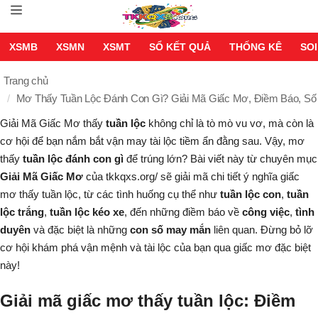
XSMB
XSMN
XSMT
SỔ KẾT QUẢ
THỐNG KÊ
SOI
Trang chủ
Mơ Thấy Tuần Lộc Đánh Con Gì? Giải Mã Giấc Mơ, Điềm Báo, S
Giải Mã Giấc Mơ
thấy
tuần lộc
không chỉ là tò mò vu vơ, mà còn là
cơ hội để bạn nắm bắt vận may tài lộc tiềm ẩn đằng sau. Vậy, mơ
thấy
tuần lộc đánh con gì
để trúng lớn? Bài viết này từ chuyên mục
Giải Mã Giấc Mơ
của tkkqxs.org/ sẽ giải mã chi tiết ý nghĩa giấc
mơ thấy tuần lộc, từ các tình huống cụ thể như
tuần lộc con
,
tuần
lộc trắng
,
tuần lộc kéo xe
, đến những điềm báo về
công việc
,
tình
duyên
và đặc biệt là những
con số may mắn
liên quan. Đừng bỏ lỡ
cơ hội khám phá vận mệnh và tài lộc của bạn qua giấc mơ đặc biệt
này!
Giải mã giấc mơ thấy tuần lộc: Điềm