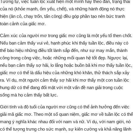
Tương tự, việc
tuần lộc
xuất hiện một mình hay theo đàn, trạng thái
của nó (khỏe mạnh, ốm yếu, chết), và những hành động nó thực
hiện (ăn cỏ, chạy trốn, tấn công) đều góp phần tạo nên bức tranh
toàn cảnh của giấc mơ.
Cảm xúc của người mơ trong giấc mơ cũng là một yếu tố then chốt.
Nếu bạn cảm thấy vui vẻ, hạnh phúc khi thấy
tuần lộc
, điều này có
thể báo hiệu những điều tốt lành sắp đến, như sự may mắn, thành
công trong công việc, hoặc những mối quan hệ tốt đẹp. Ngược lại,
nếu bạn cảm thấy sợ hãi, lo lắng hoặc buồn bã khi
mơ thấy tuần lộc
,
giấc mơ có thể là dấu hiệu của những khó khăn, thử thách sắp xảy
ra. Ví dụ, một người cảm thấy sợ hãi khi mơ thấy một con
tuần lộc
hung dữ có thể đang đối mặt với một vấn đề nan giải trong cuộc
sống mà họ cảm thấy bất lực.
Giới tính và độ tuổi của người mơ cũng có thể ảnh hưởng đến việc
giải mã giấc mơ. Theo một số quan niệm, giấc mơ về
tuần lộc
có thể
mang ý nghĩa khác nhau đối với nam và nữ. Ví dụ, với nam giới, nó
có thể tượng trưng cho sức mạnh, sự kiên cường và khả năng lãnh