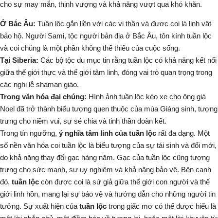
cho sự may mắn, thịnh vượng và khả năng vượt qua khó khăn.
Ở Bắc Âu:
Tuần lộc gắn liền với các vị thần và được coi là linh vật
bảo hộ. Người Sami, tộc người bản địa ở Bắc Âu, tôn kính tuần lộc
và coi chúng là một phần không thể thiếu của cuộc sống.
Tại Siberia:
Các bộ tộc du mục tin rằng tuần lộc có khả năng kết nối
giữa thế giới thực và thế giới tâm linh, đóng vai trò quan trọng trong
các nghi lễ shaman giáo.
Trong văn hóa đại chúng:
Hình ảnh tuần lộc kéo xe cho ông già
Noel đã trở thành biểu tượng quen thuộc của mùa Giáng sinh, tượng
trưng cho niềm vui, sự sẻ chia và tinh thần đoàn kết.
Trong tín ngưỡng,
ý nghĩa tâm linh của tuần lộc
rất đa dạng. Một
số nền văn hóa coi tuần lộc là biểu tượng của sự tái sinh và đổi mới,
do khả năng thay đổi gạc hàng năm. Gạc của tuần lộc cũng tượng
trưng cho sức mạnh, sự uy nghiêm và khả năng bảo vệ. Bên cạnh
đó,
tuần lộc
còn được coi là sứ giả giữa thế giới con người và thế
giới linh hồn, mang lại sự bảo vệ và hướng dẫn cho những người tin
tưởng. Sự xuất hiện của
tuần lộc
trong giấc mơ có thể được hiểu là