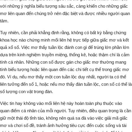
với những ý nghĩa biểu tượng sâu sắc, càng khiến cho những giấc
mơ liên quan đến chúng trở nên đặc biệt và được nhiều người quan
tâm.
Tuy nhiên, cần phải khẳng định rằng, không có bất kỳ bằng chứng
khoa học nào chứng minh mối liên hệ trực tiếp giữa giấc mơ và kết
quả xổ số. Việc
mơ thấy tuần lộc đánh con gì
để trúng lớn phần lớn
dựa trên kinh nghiệm truyền miệng, thống kê, hoặc thậm chí là cảm
tính cá nhân. Những con số được gán cho giấc mơ thường mang
tính biểu tượng hoặc liên quan đến các chi tiết cụ thể trong giấc mơ
đó. Ví dụ, nếu mơ thấy
một con tuần lộc
duy nhất, người ta có thể
liên tưởng đến số 1, hoặc nếu mơ thấy
đàn tuần lộc
, con số có thể là
số lượng con vật trong đàn.
Việc tin hay không vào mối liên hệ này hoàn toàn phụ thuộc vào
quan điểm cá nhân của mỗi người. Tuy nhiên, điều quan trọng là cần
giữ một thái độ tỉnh táo, không nên quá sa đà vào việc giải mã giấc
mơ và chơi số đề, tránh ảnh hưởng tiêu cực đến cuộc sống và tài