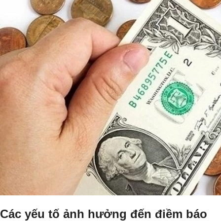
Các yếu tố ảnh hưởng đến điềm báo