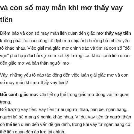
và con số may mắn khi mơ thấy vay
tiền
Điềm báo và con số may mắn liên quan đến giấc
mơ thấy vay tiền
không phải lúc nào cũng cố định mà chịu ảnh hưởng bởi nhiều yếu
tố khác nhau. Việc giải mã giấc mơ chính xác và tìm ra con số "đổi
vận" phù hợp đòi hỏi sự xem xét kỹ lưỡng các khía cạnh liên quan
đến giấc mơ và bản thân người mơ.
Vậy, những yếu tố nào tác động đến việc luận giải giấc mơ và con
số may mắn khi mơ thấy vay tiền?
Bối cảnh giấc mơ:
Chi tiết cụ thể trong giấc mơ đóng vai trò quan
trọng.
Đối tượng vay tiền:
Vay tiền từ ai (người thân, bạn bè, ngân hàng,
người lạ) sẽ mang ý nghĩa khác nhau. Ví dụ, vay tiền từ người thân
có thể liên quan đến vấn đề gia đình, trong khi vay từ ngân hàng có
thể liên quan đến áp lực tài chính.