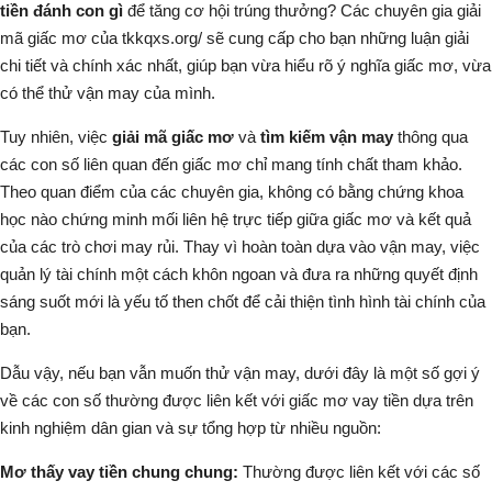
tiền đánh con gì
để tăng cơ hội trúng thưởng? Các chuyên gia giải
mã giấc mơ của tkkqxs.org/ sẽ cung cấp cho bạn những luận giải
chi tiết và chính xác nhất, giúp bạn vừa hiểu rõ ý nghĩa giấc mơ, vừa
có thể thử vận may của mình.
Tuy nhiên, việc
giải mã giấc mơ
và
tìm kiếm vận may
thông qua
các con số liên quan đến giấc mơ chỉ mang tính chất tham khảo.
Theo quan điểm của các chuyên gia, không có bằng chứng khoa
học nào chứng minh mối liên hệ trực tiếp giữa giấc mơ và kết quả
của các trò chơi may rủi. Thay vì hoàn toàn dựa vào vận may, việc
quản lý tài chính một cách khôn ngoan và đưa ra những quyết định
sáng suốt mới là yếu tố then chốt để cải thiện tình hình tài chính của
bạn.
Dẫu vậy, nếu bạn vẫn muốn thử vận may, dưới đây là một số gợi ý
về các con số thường được liên kết với giấc mơ vay tiền dựa trên
kinh nghiệm dân gian và sự tổng hợp từ nhiều nguồn:
Mơ thấy vay tiền chung chung:
Thường được liên kết với các số