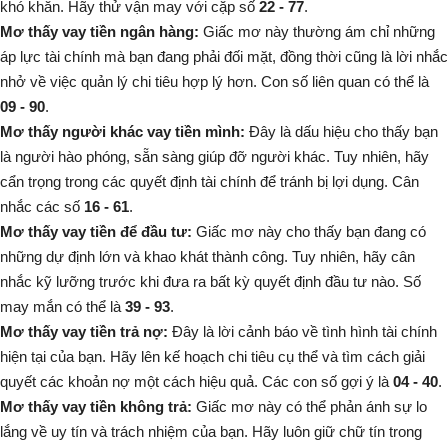
khó khăn. Hãy thử vận may với cặp số
22 - 77
.
Mơ thấy vay tiền ngân hàng:
Giấc mơ này thường ám chỉ những
áp lực tài chính mà bạn đang phải đối mặt, đồng thời cũng là lời nhắc
nhở về việc quản lý chi tiêu hợp lý hơn. Con số liên quan có thể là
09 - 90
.
Mơ thấy người khác vay tiền mình:
Đây là dấu hiệu cho thấy bạn
là người hào phóng, sẵn sàng giúp đỡ người khác. Tuy nhiên, hãy
cẩn trọng trong các quyết định tài chính để tránh bị lợi dụng. Cân
nhắc các số
16 - 61
.
Mơ thấy vay tiền để đầu tư:
Giấc mơ này cho thấy bạn đang có
những dự định lớn và khao khát thành công. Tuy nhiên, hãy cân
nhắc kỹ lưỡng trước khi đưa ra bất kỳ quyết định đầu tư nào. Số
may mắn có thể là
39 - 93
.
Mơ thấy vay tiền trả nợ:
Đây là lời cảnh báo về tình hình tài chính
hiện tại của bạn. Hãy lên kế hoạch chi tiêu cụ thể và tìm cách giải
quyết các khoản nợ một cách hiệu quả. Các con số gợi ý là
04 - 40
.
Mơ thấy vay tiền không trả:
Giấc mơ này có thể phản ánh sự lo
lắng về uy tín và trách nhiệm của bạn. Hãy luôn giữ chữ tín trong