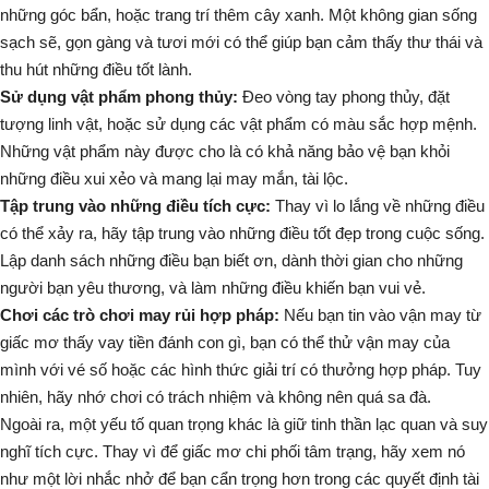
những góc bẩn, hoặc trang trí thêm cây xanh. Một không gian sống
sạch sẽ, gọn gàng và tươi mới có thể giúp bạn cảm thấy thư thái và
thu hút những điều tốt lành.
Sử dụng vật phẩm phong thủy:
Đeo vòng tay phong thủy, đặt
tượng linh vật, hoặc sử dụng các vật phẩm có màu sắc hợp mệnh.
Những vật phẩm này được cho là có khả năng bảo vệ bạn khỏi
những điều xui xẻo và mang lại may mắn, tài lộc.
Tập trung vào những điều tích cực:
Thay vì lo lắng về những điều
có thể xảy ra, hãy tập trung vào những điều tốt đẹp trong cuộc sống.
Lập danh sách những điều bạn biết ơn, dành thời gian cho những
người bạn yêu thương, và làm những điều khiến bạn vui vẻ.
Chơi các trò chơi may rủi hợp pháp:
Nếu bạn tin vào vận may từ
giấc mơ thấy vay tiền đánh con gì, bạn có thể thử vận may của
mình với vé số hoặc các hình thức giải trí có thưởng hợp pháp. Tuy
nhiên, hãy nhớ chơi có trách nhiệm và không nên quá sa đà.
Ngoài ra, một yếu tố quan trọng khác là giữ tinh thần lạc quan và suy
nghĩ tích cực. Thay vì để giấc mơ chi phối tâm trạng, hãy xem nó
như một lời nhắc nhở để bạn cẩn trọng hơn trong các quyết định tài