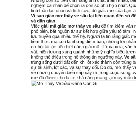
Những con số trên chỉ mang tính chất tham khảo, bạn
nghiệm cá nhân để chọn ra con số phù hợp nhất. Qua
tinh thần lạc quan và tích cực, dù giấc mơ của bạn là
Vì sao giấc mơ thấy ve sầu lại liên quan đến số đề
và dân gian
Việc
giải mã giấc mơ thấy ve sầu
để tìm kiếm vận 
phổ biến, bắt nguồn từ sự kết hợp giữa yếu tố tâm l
lưu truyền qua nhiều thế hệ. Người ta tin rằng giấc 
tiềm thức mà còn là những điềm báo, những lời nhắn 
cơ hội tài lộc nếu biết cách giải mã. Từ xa xưa, văn
vật, hiện tượng xung quanh những ý nghĩa biểu tượn
không thể thiếu trong hệ thống tín ngưỡng này.
Ve sầ
trùng sống dưới đất đến khi lột xác thành côn trùng 
sự tái sinh, lột xác, và sự thay đổi. Do đó,
mơ thấy v
về những chuyển biến sắp xảy ra trong cuộc sống, và
mơ đó được cho là có khả năng mang lại may mắn tro