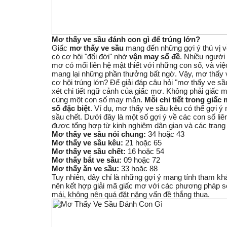
Mơ thấy ve sầu đánh con gì để trúng lớn?
Giấc
mơ thấy ve sầu
mang đến những gợi ý thú vị 
có cơ hội "đổi đời" nhờ
vận may số đề
. Nhiều người t
mơ có mối liên hệ mật thiết với những con số, và việ
mang lại những phần thưởng bất ngờ. Vậy, mơ thấy v
cơ hội trúng lớn? Để giải đáp câu hỏi "mơ thấy ve s
xét chi tiết ngữ cảnh của giấc mơ. Không phải giấc 
cùng một con số may mắn.
Mỗi chi tiết trong giấ
số đặc biệt
. Ví dụ, mơ thấy ve sầu kêu có thể gợi ý
sầu chết. Dưới đây là một số gợi ý về các con số li
được tổng hợp từ kinh nghiệm dân gian và các trang
Mơ thấy ve sầu nói chung:
34 hoặc 43
Mơ thấy ve sầu kêu:
21 hoặc 65
Mơ thấy ve sầu chết:
16 hoặc 54
Mơ thấy bắt ve sầu:
09 hoặc 72
Mơ thấy ăn ve sầu:
33 hoặc 88
Tuy nhiên, đây chỉ là những gợi ý mang tính tham khả
nên kết hợp giải mã giấc mơ với các phương pháp so
mái, không nên quá đặt nặng vấn đề thắng thua.