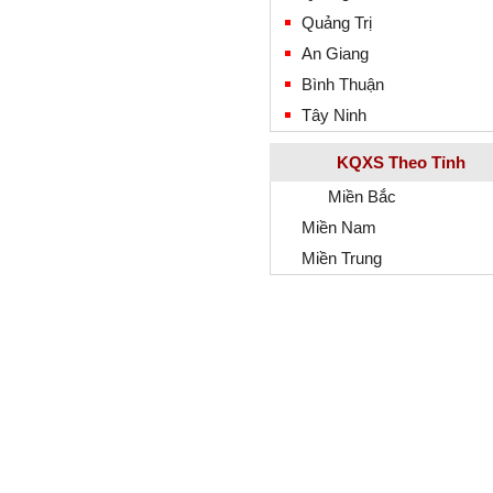
Quảng Trị
An Giang
Bình Thuận
Tây Ninh
KQXS Theo Tỉnh
Miền Bắc
Miền Nam
Miền Trung