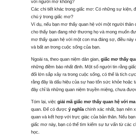
với người mơ không?
Các chi tiết khác trong giấc mơ
: Có những sự kiện, 
chú ý trong giấc mơ?
Ví dụ, nếu bạn mơ thấy quan hệ với một người thân đ
cho thấy bạn đang nhớ thương họ và mong muốn được
mơ thấy quan hệ với một con ma đáng sợ, điều này 
và bất an trong cuộc sống của bạn.
Ngoài ra, theo quan niệm dân gian,
giấc mơ thấy qu
những điềm báo nhất định. Một số người tin rằng gi
đổi lớn sắp xảy ra trong cuộc sống, có thể là tích c
rằng đây là dấu hiệu của sự hao tổn sức khỏe hoặc tà
đây chỉ là những quan niệm truyền miệng, chưa đượ
Tóm lại, việc
giải mã giấc mơ thấy quan hệ với ma
quan. Để có được
ý nghĩa
chính xác nhất, bạn nên x
quan và kết hợp với trực giác của bản thân. Nếu bạn
giấc mơ này, bạn có thể tìm kiếm sự tư vấn từ các c
học.