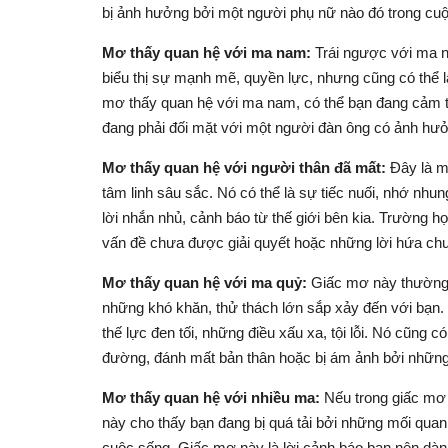
bị ảnh hưởng bởi một người phụ nữ nào đó trong cuộ
Mơ thấy quan hệ với ma nam:
Trái ngược với ma 
biểu thị sự mạnh mẽ, quyền lực, nhưng cũng có thể 
mơ thấy quan hệ với ma nam, có thể bạn đang cảm th
đang phải đối mặt với một người đàn ông có ảnh hư
Mơ thấy quan hệ với người thân đã mất:
Đây là m
tâm linh sâu sắc. Nó có thể là sự tiếc nuối, nhớ nhu
lời nhắn nhủ, cảnh báo từ thế giới bên kia. Trường 
vấn đề chưa được giải quyết hoặc những lời hứa chư
Mơ thấy quan hệ với ma quỷ:
Giấc mơ này thường 
những khó khăn, thử thách lớn sắp xảy đến với bạn.
thế lực đen tối, những điều xấu xa, tội lỗi. Nó cũng có
đường, đánh mất bản thân hoặc bị ám ảnh bởi những 
Mơ thấy quan hệ với nhiều ma:
Nếu trong giấc mơ 
này cho thấy bạn đang bị quá tải bởi những mối quan
cuộc sống. Giấc mơ này là lời cảnh báo bạn nên dành 