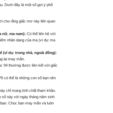
au. Dưới đây là một số gợi ý phổ
i cho rằng giấc mơ này liên quan
a nữ, ma nam):
Có thể liên hệ với
 điểm nhận dạng của ma (ví dụ: ma
 (ví dụ: trong nhà, ngoài đồng):
ng lại may mắn.
c 94 thường được liên kết với giấc
6 có thể là những con số bạn nên
này chỉ mang tính chất tham khảo.
n số này với ngày tháng năm sinh
i bạn. Chúc bạn may mắn và luôn