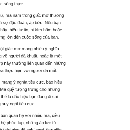
c sống thực.
nữ,
ma nam
trong giấc mơ thường
là sự độc đoán, áp bức. Nếu bạn
ấy thiếu tự tin, bị kìm hãm hoặc
ởng lớn đến cuộc sống của bạn.
ột giấc mơ mang nhiều ý nghĩa
ng về người đã khuất, hoặc là một
hợp này thường liên quan đến những
a thực hiện với người đã mất.
mang ý nghĩa tiêu cực, báo hiệu
Ma quỷ
tượng trưng cho những
 thể là dấu hiệu bạn đang đi sai
suy nghĩ tiêu cực.
bạn quan hệ với nhiều ma, điều
 hệ phức tạp, những áp lực từ
thời gian để nghỉ ngơi, thư giãn